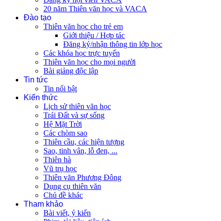
20 năm Thiên văn học và VACA
Đào tạo
Thiên văn học cho trẻ em
Giới thiệu / Hợp tác
Đăng ký/nhận thông tin lớp học
Các khóa học trực tuyến
Thiên văn học cho mọi người
Bài giảng độc lập
Tin tức
Tin nổi bật
Kiến thức
Lịch sử thiên văn học
Trái Đất và sự sống
Hệ Mặt Trời
Các chòm sao
Thiên cầu, các hiện tượng
Sao, tinh vân, lỗ đen, ...
Thiên hà
Vũ trụ học
Thiên văn Phương Đông
Dụng cụ thiên văn
Chủ đề khác
Tham khảo
Bài viết, ý kiến