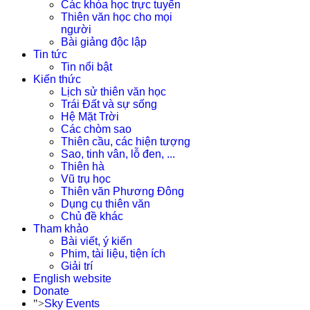
Các khóa học trực tuyến
Thiên văn học cho mọi
người
Bài giảng độc lập
Tin tức
Tin nổi bật
Kiến thức
Lịch sử thiên văn học
Trái Đất và sự sống
Hệ Mặt Trời
Các chòm sao
Thiên cầu, các hiện tượng
Sao, tinh vân, lỗ đen, ...
Thiên hà
Vũ trụ học
Thiên văn Phương Đông
Dụng cụ thiên văn
Chủ đề khác
Tham khảo
Bài viết, ý kiến
Phim, tài liệu, tiện ích
Giải trí
English website
Donate
">
Sky Events