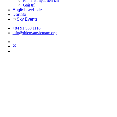
Phim, tài liệu, tiện ích
Giải trí
English website
Donate
">
Sky Events
+84 91 530 1116
info@thienvanvietnam.org