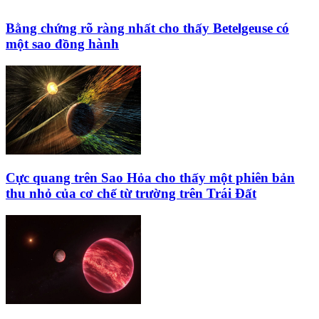
Bằng chứng rõ ràng nhất cho thấy Betelgeuse có
một sao đồng hành
Cực quang trên Sao Hỏa cho thấy một phiên bản
thu nhỏ của cơ chế từ trường trên Trái Đất