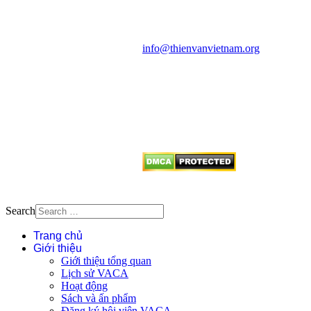
Văn phòng: 90b Khương Đình,
quận Thanh Xuân, Hà Nội
Điện thoại: 091.530.1116; Email:
info@thienvanvietnam.org
Mọi bài viết tại đây thuộc bản
quyền của VACA, vui lòng ghi rõ
tên tác giả và nguồn trích
dẫn
Thienvanvietnam.org
khi quý
vị tái sử dụng bất cứ nội dung nào
từ website này.
Search
Trang chủ
Giới thiệu
Giới thiệu tổng quan
Lịch sử VACA
Hoạt động
Sách và ấn phẩm
Đăng ký hội viên VACA