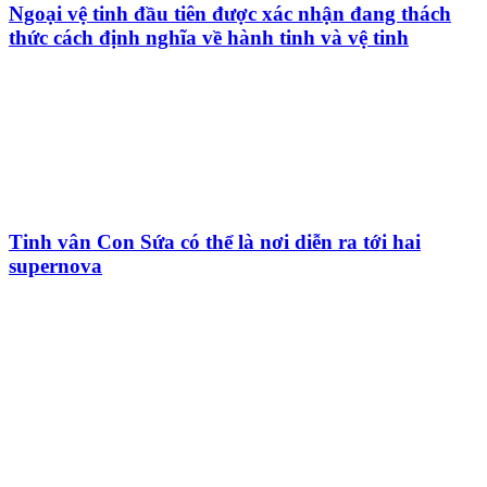
Ngoại vệ tinh đầu tiên được xác nhận đang thách
thức cách định nghĩa về hành tinh và vệ tinh
Tinh vân Con Sứa có thể là nơi diễn ra tới hai
supernova
HỘI THIÊN
VĂN VÀ VŨ TRỤ
HỌC VIỆT NAM
Vietnam Astronomy and
Cosmology Association (VACA)