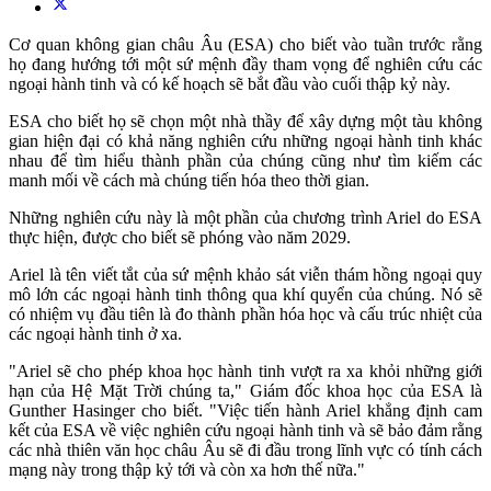
Cơ quan không gian châu Âu (ESA) cho biết vào tuần trước rằng
họ đang hướng tới một sứ mệnh đầy tham vọng để nghiên cứu các
ngoại hành tinh và có kế hoạch sẽ bắt đầu vào cuối thập kỷ này.
ESA cho biết họ sẽ chọn một nhà thầy để xây dựng một tàu không
gian hiện đại có khả năng nghiên cứu những ngoại hành tinh khác
nhau để tìm hiểu thành phần của chúng cũng như tìm kiếm các
manh mối về cách mà chúng tiến hóa theo thời gian.
Những nghiên cứu này là một phần của chương trình Ariel do ESA
thực hiện, được cho biết sẽ phóng vào năm 2029.
Ariel là tên viết tắt của sứ mệnh khảo sát viễn thám hồng ngoại quy
mô lớn các ngoại hành tinh thông qua khí quyển của chúng. Nó sẽ
có nhiệm vụ đầu tiên là đo thành phần hóa học và cấu trúc nhiệt của
các ngoại hành tinh ở xa.
"Ariel sẽ cho phép khoa học hành tinh vượt ra xa khỏi những giới
hạn của Hệ Mặt Trời chúng ta," Giám đốc khoa học của ESA là
Gunther Hasinger cho biết. "Việc tiến hành Ariel khẳng định cam
kết của ESA về việc nghiên cứu ngoại hành tinh và sẽ bảo đảm rằng
các nhà thiên văn học châu Âu sẽ đi đầu trong lĩnh vực có tính cách
mạng này trong thập kỷ tới và còn xa hơn thế nữa."