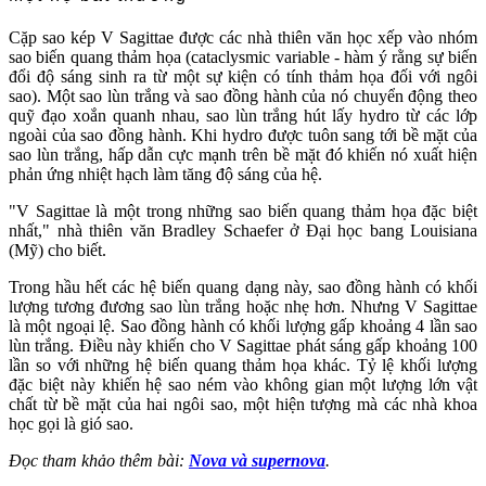
Cặp sao kép V Sagittae được các nhà thiên văn học xếp vào nhóm
sao biến quang thảm họa (cataclysmic variable - hàm ý rằng sự biến
đổi độ sáng sinh ra từ một sự kiện có tính thảm họa đối với ngôi
sao). Một sao lùn trắng và sao đồng hành của nó chuyển động theo
quỹ đạo xoắn quanh nhau, sao lùn trắng hút lấy hydro từ các lớp
ngoài của sao đồng hành. Khi hydro được tuôn sang tới bề mặt của
sao lùn trắng, hấp dẫn cực mạnh trên bề mặt đó khiến nó xuất hiện
phản ứng nhiệt hạch làm tăng độ sáng của hệ.
"V Sagittae là một trong những sao biến quang thảm họa đặc biệt
nhất," nhà thiên văn Bradley Schaefer ở Đại học bang Louisiana
(Mỹ) cho biết.
Trong hầu hết các hệ biến quang dạng này, sao đồng hành có khối
lượng tương đương sao lùn trắng hoặc nhẹ hơn. Nhưng V Sagittae
là một ngoại lệ. Sao đồng hành có khối lượng gấp khoảng 4 lần sao
lùn trắng. Điều này khiến cho V Sagittae phát sáng gấp khoảng 100
lần so với những hệ biến quang thảm họa khác. Tỷ lệ khối lượng
đặc biệt này khiến hệ sao ném vào không gian một lượng lớn vật
chất từ bề mặt của hai ngôi sao, một hiện tượng mà các nhà khoa
học gọi là gió sao.
Đọc tham khảo thêm bài:
Nova và supernova
.