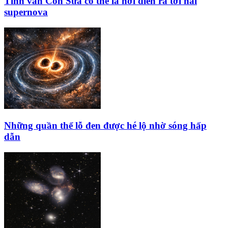
Tinh vân Con Sứa có thể là nơi diễn ra tới hai
supernova
Những quần thể lỗ đen được hé lộ nhờ sóng hấp
dẫn