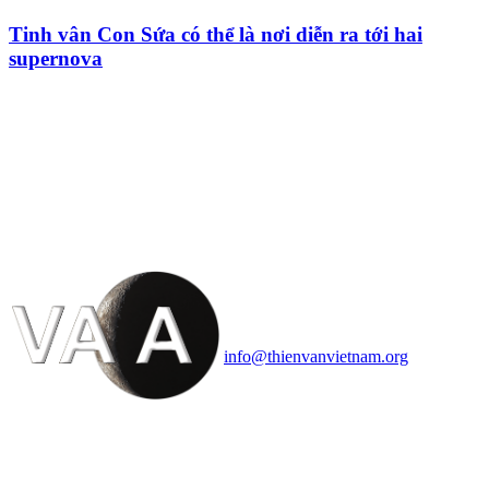
Tinh vân Con Sứa có thể là nơi diễn ra tới hai
supernova
HỘI THIÊN
VĂN VÀ VŨ TRỤ
HỌC VIỆT NAM
Vietnam Astronomy and
Cosmology Association (VACA)
Văn phòng: 90b Khương Đình,
quận Thanh Xuân, Hà Nội
Điện thoại: 091.530.1116; Email:
info@thienvanvietnam.org
Mọi bài viết tại đây thuộc bản
quyền của VACA, vui lòng ghi rõ
tên tác giả và nguồn trích
dẫn
Thienvanvietnam.org
khi quý
vị tái sử dụng bất cứ nội dung nào