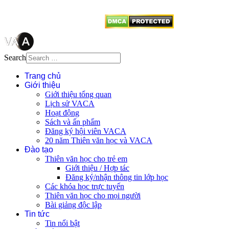
từ website này.
Search
Trang chủ
Giới thiệu
Giới thiệu tổng quan
Lịch sử VACA
Hoạt động
Sách và ấn phẩm
Đăng ký hội viên VACA
20 năm Thiên văn học và VACA
Đào tạo
Thiên văn học cho trẻ em
Giới thiệu / Hợp tác
Đăng ký/nhận thông tin lớp học
Các khóa học trực tuyến
Thiên văn học cho mọi người
Bài giảng độc lập
Tin tức
Tin nổi bật