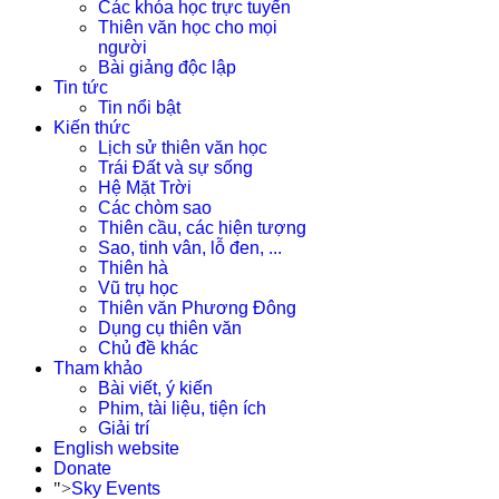
Các khóa học trực tuyến
Thiên văn học cho mọi
người
Bài giảng độc lập
Tin tức
Tin nổi bật
Kiến thức
Lịch sử thiên văn học
Trái Đất và sự sống
Hệ Mặt Trời
Các chòm sao
Thiên cầu, các hiện tượng
Sao, tinh vân, lỗ đen, ...
Thiên hà
Vũ trụ học
Thiên văn Phương Đông
Dụng cụ thiên văn
Chủ đề khác
Tham khảo
Bài viết, ý kiến
Phim, tài liệu, tiện ích
Giải trí
English website
Donate
">
Sky Events