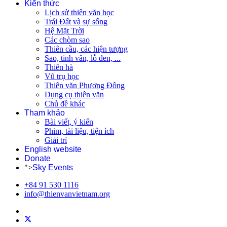
Kiến thức
Lịch sử thiên văn học
Trái Đất và sự sống
Hệ Mặt Trời
Các chòm sao
Thiên cầu, các hiện tượng
Sao, tinh vân, lỗ đen, ...
Thiên hà
Vũ trụ học
Thiên văn Phương Đông
Dụng cụ thiên văn
Chủ đề khác
Tham khảo
Bài viết, ý kiến
Phim, tài liệu, tiện ích
Giải trí
English website
Donate
">
Sky Events
+84 91 530 1116
info@thienvanvietnam.org