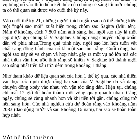
vụ bùng nổ vào thời điểm kết thúc của chúng sẽ sáng tới mức chúng
ta có thể quan sát được vào cuối thế kỷ này.
Vào cuối thế kỷ 21, những người thích ngắm sao có thể chứng kiến
một "ngôi sao mới" xuất hiện trong chòm sao Sagitta (Mũi tên).
Nằm ở khoảng cách 7.800 năm ánh sáng, hai ngôi sao này là một
cặp được gọi chung là V Sagittae. Chúng đang chuyển động xoắn
dần về phía nhau.Trong quá trình này, ngôi sao lớn hơn tuôn vật
chất sang đồng hành của nó là một sao lùn trắng. Cuối cùng, hai
ngôi sao này sẽ va chạm và hợp nhất, gây ra một vụ nổ lớn mà các
nhà thiên văn học ước tính rằng sẽ khiến V Sagittae trở thành ngôi
sao sáng nhất trên bầu trời đêm trong khoảng 1 tháng.
Nhờ tham khảo dữ liệu quan sát của hơn 1 thế kỷ qua, các nhà thiên
văn học xác định được rằng hai sao của V Sagittae đã và đang
chuyển động xoáy vào nhau với vận tốc tăng dần. Hiện tại, chúng
chỉ mất 12 giờ để hoàn thành một vòng quay quanh nhau. Càng
ngày, chúng sẽ càng nhanh hơn và khi tiến tới gần, chúng cũng trở
nên sáng hơn. Các nhà nghiên cứu dự đoán rằng vào khoảng năm
2083 (dao động trước và sau khoảng 16 năm), hai sao sẽ hoàn toàn
hợp nhất.
Một hệ bất thường