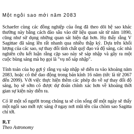
Một ngôi sao mới năm 2083
Schaefer cùng các đồng nghiệp của ông đã theo dõi hệ sao khác
thường này bằng cách đào sâu vào dữ liệu quan sát từ năm 1890,
cũng như sử dụng những quan sát hiện đại hơn. Họ thấy rằng V
Sagittae đã sáng lên rất nhanh qua nhiều thập kỷ. Dựa trên khối
lượng của các sao, sự thay đổi tính chất quỹ đạo và độ sáng, các nhà
nghiên cứu kết luận rằng cặp sao này sẽ sáp nhập và gây ra một
cuộc bùng sáng mà họ gọi là "vụ nổ sáp nhập".
Tính toán của họ gợi ý rằng vụ sáp nhập sẽ diễn ra vào khoảng năm
2083, hoặc có thể dao động trong bán kính 16 năm (tức là từ 2067
đến 2099). Với việc thực hiện thêm các phép đo về sự thay đổi độ
sáng, họ sẽ sớm có được dự đoán chính xác hơn về khoảng thời
gian sự kiện này diễn ra.
Có lẽ một số người trong chúng ta sẽ còn sống để một ngày sẽ thấy
một ngôi sao mới rực sáng ở ngay nơi mũi tên của chòm sao Sagitta
chỉ tới.
R.T
Theo Astronomy