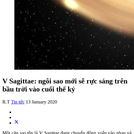
V Sagittae: ngôi sao mới sẽ rực sáng trên
bầu trời vào cuối thế kỷ
R.T
Tin tức
13 January 2020
Một cặp sao tên là V Sagittae đang chuyển động xoắn vào nhau và