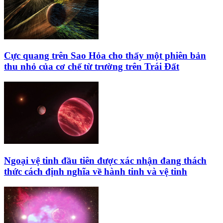
Cực quang trên Sao Hỏa cho thấy một phiên bản
thu nhỏ của cơ chế từ trường trên Trái Đất
Ngoại vệ tinh đầu tiên được xác nhận đang thách
thức cách định nghĩa về hành tinh và vệ tinh