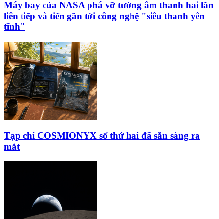
Máy bay của NASA phá vỡ tường âm thanh hai lần
liên tiếp và tiến gần tới công nghệ "siêu thanh yên
tĩnh"
Tạp chí COSMIONYX số thứ hai đã sẵn sàng ra
mắt