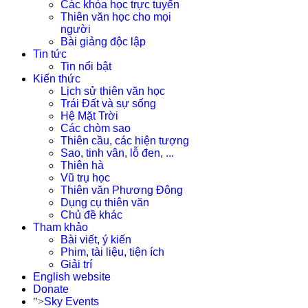
Các khóa học trực tuyến
Thiên văn học cho mọi
người
Bài giảng độc lập
Tin tức
Tin nổi bật
Kiến thức
Lịch sử thiên văn học
Trái Đất và sự sống
Hệ Mặt Trời
Các chòm sao
Thiên cầu, các hiện tượng
Sao, tinh vân, lỗ đen, ...
Thiên hà
Vũ trụ học
Thiên văn Phương Đông
Dụng cụ thiên văn
Chủ đề khác
Tham khảo
Bài viết, ý kiến
Phim, tài liệu, tiện ích
Giải trí
English website
Donate
">
Sky Events