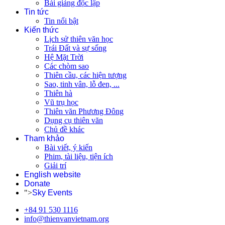
Bài giảng độc lập
Tin tức
Tin nổi bật
Kiến thức
Lịch sử thiên văn học
Trái Đất và sự sống
Hệ Mặt Trời
Các chòm sao
Thiên cầu, các hiện tượng
Sao, tinh vân, lỗ đen, ...
Thiên hà
Vũ trụ học
Thiên văn Phương Đông
Dụng cụ thiên văn
Chủ đề khác
Tham khảo
Bài viết, ý kiến
Phim, tài liệu, tiện ích
Giải trí
English website
Donate
">
Sky Events
+84 91 530 1116
info@thienvanvietnam.org