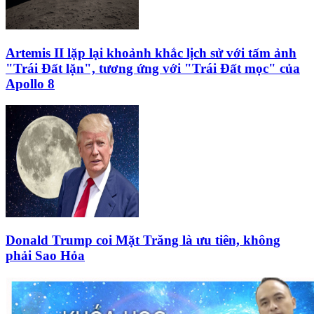
Artemis II lặp lại khoảnh khắc lịch sử với tấm ảnh
"Trái Đất lặn", tương ứng với "Trái Đất mọc" của
Apollo 8
Donald Trump coi Mặt Trăng là ưu tiên, không
phải Sao Hỏa