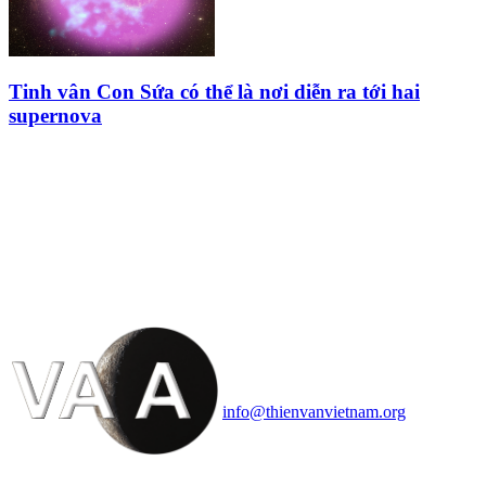
Tinh vân Con Sứa có thể là nơi diễn ra tới hai
supernova
HỘI THIÊN
VĂN VÀ VŨ TRỤ
HỌC VIỆT NAM
Vietnam Astronomy and
Cosmology Association (VACA)
Văn phòng: 90b Khương Đình,
quận Thanh Xuân, Hà Nội
Điện thoại: 091.530.1116; Email:
info@thienvanvietnam.org
Mọi bài viết tại đây thuộc bản
quyền của VACA, vui lòng ghi rõ