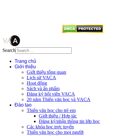
tên tác giả và nguồn trích
dẫn
Thienvanvietnam.org
khi quý
vị tái sử dụng bất cứ nội dung nào
từ website này.
Search
Trang chủ
Giới thiệu
Giới thiệu tổng quan
Lịch sử VACA
Hoạt động
Sách và ấn phẩm
Đăng ký hội viên VACA
20 năm Thiên văn học và VACA
Đào tạo
Thiên văn học cho trẻ em
Giới thiệu / Hợp tác
Đăng ký/nhận thông tin lớp học
Các khóa học trực tuyến
Thiên văn học cho mọi người