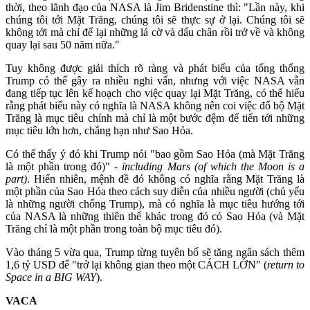
thời, theo lãnh đạo của NASA là Jim Bridenstine thì: "Lần này, khi
chúng tôi tới Mặt Trăng, chúng tôi sẽ thực sự ở lại. Chúng tôi sẽ
không tới mà chỉ để lại những lá cờ và dấu chân rồi trở về và không
quay lại sau 50 năm nữa."
Tuy không được giải thích rõ ràng và phát biểu của tổng thống
Trump có thể gây ra nhiều nghi vấn, nhưng với việc NASA vẫn
đang tiếp tục lên kế hoạch cho việc quay lại Mặt Trăng, có thể hiểu
rằng phát biểu này có nghĩa là NASA không nên coi việc đổ bộ Mặt
Trăng là mục tiêu chính mà chỉ là một bước đệm để tiến tới những
mục tiêu lớn hơn, chẳng hạn như Sao Hỏa.
Có thể thấy ý đó khi Trump nói "bao gồm Sao Hỏa (mà Mặt Trăng
là một phần trong đó)" -
including Mars (of which the Moon is a
part)
. Hiển nhiên, mệnh đề đó không có nghĩa rằng Mặt Trăng là
một phần của Sao Hỏa theo cách suy diễn của nhiều người (chủ yếu
là những người chống Trump), mà có nghĩa là mục tiêu hướng tới
của NASA là những thiên thể khác trong đó có Sao Hỏa (và Mặt
Trăng chỉ là một phần trong toàn bộ mục tiêu đó).
Vào tháng 5 vừa qua, Trump từng tuyên bố sẽ tăng ngân sách thêm
1,6 tỷ USD để "trở lại không gian theo một CÁCH LỚN" (
return to
Space in a BIG WAY
).
VACA