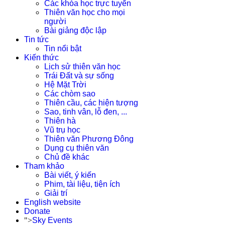
Các khóa học trực tuyến
Thiên văn học cho mọi
người
Bài giảng độc lập
Tin tức
Tin nổi bật
Kiến thức
Lịch sử thiên văn học
Trái Đất và sự sống
Hệ Mặt Trời
Các chòm sao
Thiên cầu, các hiện tượng
Sao, tinh vân, lỗ đen, ...
Thiên hà
Vũ trụ học
Thiên văn Phương Đông
Dụng cụ thiên văn
Chủ đề khác
Tham khảo
Bài viết, ý kiến
Phim, tài liệu, tiện ích
Giải trí
English website
Donate
">
Sky Events