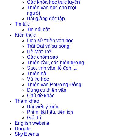
Các khóa học trực tuyến
Thiên văn học cho mọi
người
Bài giảng độc lập
Tin tức
Tin nổi bật
Kiến thức
Lịch sử thiên văn học
Trái Đất và sự sống
Hệ Mặt Trời
Các chòm sao
Thiên cầu, các hiện tượng
Sao, tinh vân, lỗ đen, ...
Thiên hà
Vũ trụ học
Thiên văn Phương Đông
Dụng cụ thiên văn
Chủ đề khác
Tham khảo
Bài viết, ý kiến
Phim, tài liệu, tiện ích
Giải trí
English website
Donate
Sky Events