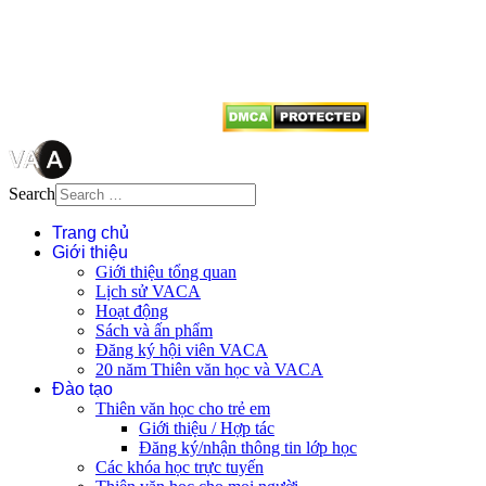
tên tác giả và nguồn trích
dẫn
Thienvanvietnam.org
khi quý
vị tái sử dụng bất cứ nội dung nào
từ website này.
Search
Trang chủ
Giới thiệu
Giới thiệu tổng quan
Lịch sử VACA
Hoạt động
Sách và ấn phẩm
Đăng ký hội viên VACA
20 năm Thiên văn học và VACA
Đào tạo
Thiên văn học cho trẻ em
Giới thiệu / Hợp tác
Đăng ký/nhận thông tin lớp học
Các khóa học trực tuyến