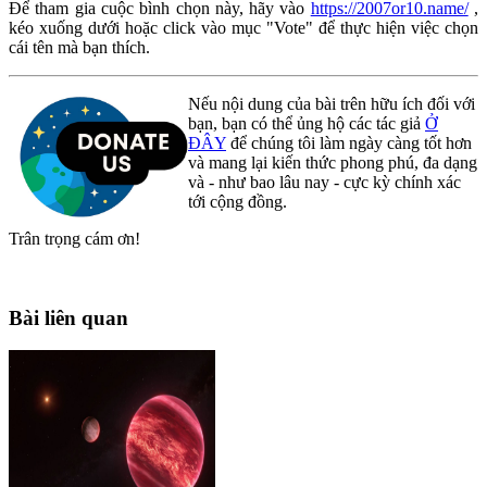
Để tham gia cuộc bình chọn này, hãy vào
https://2007or10.name/
,
kéo xuống dưới hoặc click vào mục "Vote" để thực hiện việc chọn
cái tên mà bạn thích.
Nếu nội dung của bài trên hữu ích đối với
bạn, bạn có thể ủng hộ các tác giả
Ở
ĐÂY
để chúng tôi làm ngày càng tốt hơn
và mang lại kiến thức phong phú, đa dạng
và - như bao lâu nay - cực kỳ chính xác
tới cộng đồng.
Trân trọng cám ơn!
Bài liên quan