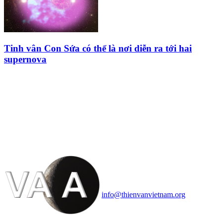
Tinh vân Con Sứa có thể là nơi diễn ra tới hai
supernova
HỘI THIÊN
VĂN VÀ VŨ TRỤ
HỌC VIỆT NAM
Vietnam Astronomy and
Cosmology Association (VACA)
Văn phòng: 90b Khương Đình,
quận Thanh Xuân, Hà Nội
Điện thoại: 091.530.1116; Email:
info@thienvanvietnam.org
Mọi bài viết tại đây thuộc bản
quyền của VACA, vui lòng ghi rõ