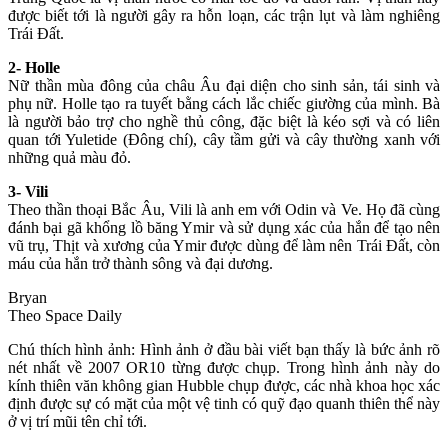
được biết tới là người gây ra hỗn loạn, các trận lụt và làm nghiêng
Trái Đất.
2- Holle
Nữ thần mùa đông của châu Âu đại diện cho sinh sản, tái sinh và
phụ nữ. Holle tạo ra tuyết bằng cách lắc chiếc giường của mình. Bà
là người bảo trợ cho nghề thủ công, đặc biệt là kéo sợi và có liên
quan tới Yuletide (Đông chí), cây tầm gửi và cây thường xanh với
những quả màu đỏ.
3- Vili
Theo thần thoại Bắc Âu, Vili là anh em với Odin và Ve. Họ đã cùng
đánh bại gã khổng lồ băng Ymir và sử dụng xác của hắn để tạo nên
vũ trụ, Thịt và xương của Ymir được dùng để làm nên Trái Đất, còn
máu của hắn trở thành sông và đại dương.
Bryan
Theo Space Daily
Chú thích hình ảnh: Hình ảnh ở đầu bài viết bạn thấy là bức ảnh rõ
nét nhất về 2007 OR10 từng được chụp. Trong hình ảnh này do
kính thiên văn không gian Hubble chụp được, các nhà khoa học xác
định được sự có mặt của một vệ tinh có quỹ đạo quanh thiên thể này
ở vị trí mũi tên chỉ tới.