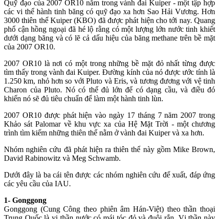
Quỹ đạo của 2007 OR10 nằm trong vành đai Kuiper - một tập hợp
các vi thể hành tinh băng có quỹ đạo xa hơn Sao Hải Vương. Hơn
3000 thiên thể Kuiper (KBO) đã được phát hiện cho tới nay. Quang
phổ cận hồng ngoại đã hé lộ rằng có một lượng lớn nước tinh khiết
dưới dạng băng và có lẽ cả dấu hiệu của băng methane trên bề mặt
của 2007 OR10.
2007 OR10 là nơi có một trong những bề mặt đỏ nhất từng được
tìm thấy trong vành đai Kuiper. Đường kính của nó được ước tính là
1.250 km, nhỏ hơn so với Pluto và Eris, và tương đương với vệ tinh
Charon của Pluto. Nó có thể đủ lớn để có dạng cầu, và điều đó
khiến nó sẽ đủ tiêu chuẩn để làm một hành tinh lùn.
2007 OR10 được phát hiện vào ngày 17 tháng 7 năm 2007 trong
Khảo sát Palomar về khu vực xa của Hệ Mặt Trời - một chương
trình tìm kiếm những thiên thể nằm ở vành đai Kuiper và xa hơn.
Nhóm nghiên cứu đã phát hiện ra thiên thể này gồm Mike Brown,
David Rabinowitz và Meg Schwamb.
Dưới đây là ba cái tên được các nhóm nghiên cứu để xuất, đáp ứng
các yêu cầu của IAU.
1- Gonggong
Gonggong (Cung Công theo phiên âm Hán-Việt) theo thần thoại
Trung Quốc là vị thần nước có mái tóc đỏ và đuôi rắn. Vị thần này