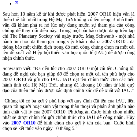
Sau hơn 10 năm kể từ khi được phát hiện, 2007 OR10 hiện vẫn là
thiên thể lớn nhất trong Hệ Mặt Trời không có tên riêng. 3 nhà thiên
văn đã khám phá ra nó lúc này đang muốn sự tham gia của công
chúng để thay đổi điều này. Trong một bài báo được đăng trên tạp
chí The Planetary Society vài ngày trước, Mag Schwanb - một nhà
hành tinh học đã tham gia trong việc khám phá ra 2007 OR10 - đã
thông báo một chiến dịch trong đó mời công chúng chọn ra một cái
tên đề xuất với Hiệp hội thiên văn học quốc tế (IAU) để được công
nhận chính thức.
Schwamb viết: "Đã đến lúc cho 2007 OR10 một cái tên. Chúng tôi
đang đề nghị các bạn giúp đỡ để chọn ra một cái tên phù hợp cho
2007 OR10 và gửi cho IAU. IAU đặt tên chính thức cho các tiểu
hành tinh của Hệ Mặt Trời, nhưng đã khoảng 10 năm từ khi quỹ
đạo của thiên thể này được xác định chính xác để đề xuất với IAU."
"Chúng tôi có ba gợi ý phù hợp với quy định đặt tên của IAU, liên
quan tới người hoặc sinh vật trong thần thoại và phản ánh phần nào
tính chất vật lý của 2007 OR10. Phương án được bình chọn nhiều
nhất sẽ được chính tôi gửi chính thức cho IAU để công nhận. Hãy
vào
2007 OR10
để bình chọn cho gợi ý tên của bạn. Cuộc bình
chọn sẽ kết thúc vào ngày 10 tháng 5."