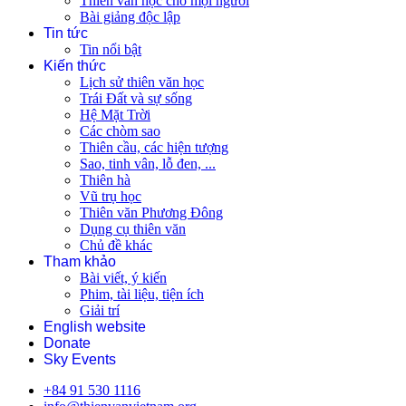
Thiên văn học cho mọi người
Bài giảng độc lập
Tin tức
Tin nổi bật
Kiến thức
Lịch sử thiên văn học
Trái Đất và sự sống
Hệ Mặt Trời
Các chòm sao
Thiên cầu, các hiện tượng
Sao, tinh vân, lỗ đen, ...
Thiên hà
Vũ trụ học
Thiên văn Phương Đông
Dụng cụ thiên văn
Chủ đề khác
Tham khảo
Bài viết, ý kiến
Phim, tài liệu, tiện ích
Giải trí
English website
Donate
Sky Events
+84 91 530 1116