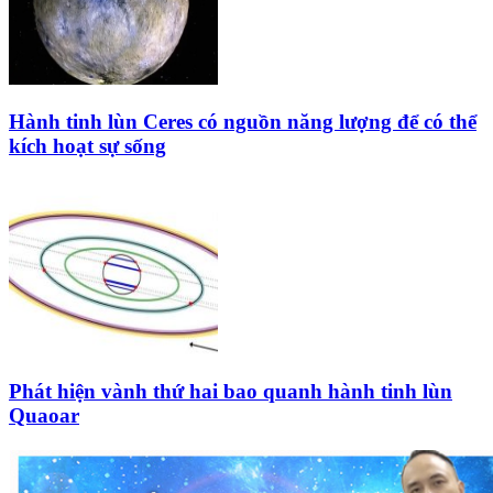
Hành tinh lùn Ceres có nguồn năng lượng để có thể
kích hoạt sự sống
Phát hiện vành thứ hai bao quanh hành tinh lùn
Quaoar