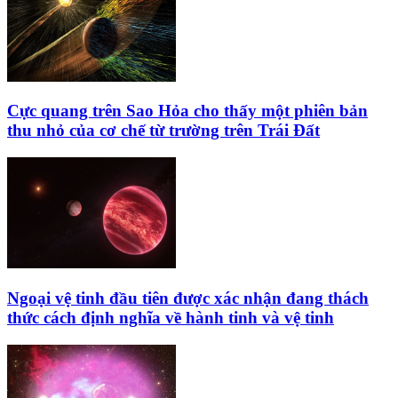
Cực quang trên Sao Hỏa cho thấy một phiên bản
thu nhỏ của cơ chế từ trường trên Trái Đất
Ngoại vệ tinh đầu tiên được xác nhận đang thách
thức cách định nghĩa về hành tinh và vệ tinh