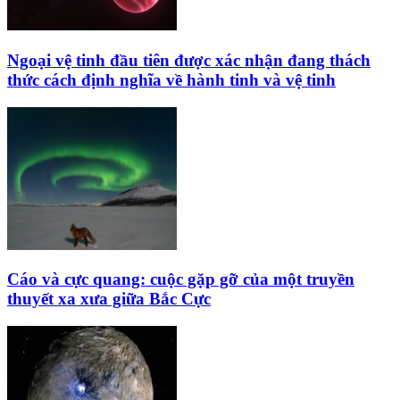
Ngoại vệ tinh đầu tiên được xác nhận đang thách
thức cách định nghĩa về hành tinh và vệ tinh
Cáo và cực quang: cuộc gặp gỡ của một truyền
thuyết xa xưa giữa Bắc Cực