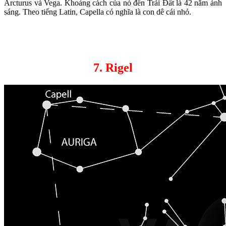
Arcturus và Vega. Khoảng cách của nó đến Trái Đất là 42 năm ánh
sáng. Theo tiếng Latin, Capella có nghĩa là con dê cái nhỏ.
7. Rigel