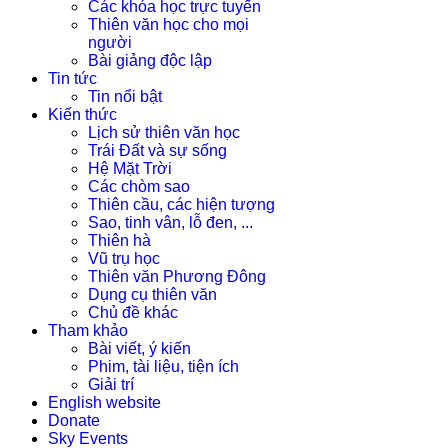
Các khóa học trực tuyến
Thiên văn học cho mọi
người
Bài giảng độc lập
Tin tức
Tin nổi bật
Kiến thức
Lịch sử thiên văn học
Trái Đất và sự sống
Hệ Mặt Trời
Các chòm sao
Thiên cầu, các hiện tượng
Sao, tinh vân, lỗ đen, ...
Thiên hà
Vũ trụ học
Thiên văn Phương Đông
Dụng cụ thiên văn
Chủ đề khác
Tham khảo
Bài viết, ý kiến
Phim, tài liệu, tiện ích
Giải trí
English website
Donate
Sky Events