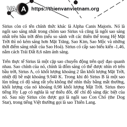
Sirius còn có tên chính thức khác là Alpha Canis Majoris. Nó là
ngôi sao sáng nhất trong chòm sao Sirius và cũng là ngôi sao sáng
nhất trên bầu trời đêm (nếu so sánh với các thiên thể trong Hệ Mặt
Trời thì nó kém sáng hơn Mặt Trăng, Sao Kim, Sao Mộc và những
thời điểm sáng nhất của Sao Hoả). Sirius có cấp sao biểu kiến -1,46,
nằm cách Trái Đất 8,6 năm ánh sáng.
Trên thực tế Sirius là một cặp sao chuyển động trên quỹ đạo quanh
nhau. Sao chính của nó, chính là đốm sáng có thể được nhìn rõ trên
bầu trời, Sirius A, có khối lượng khoảng 2 lần khối lượng Mặt Trời,
nhiệt độ bề mặt khoảng 9.940 K. Trong khi đó Sirius B là một sao
lùn trắng có độ sáng rất yếu không thể nhìn thấy bằng mắt thường,
khối lượng của nó khoảng 0,98 khối lượng Mặt Trời. Sirius theo
tiếng Hy Lạp có nghĩa là sự thiêu đốt, để chỉ độ sáng đặc biệt của
nó. Sau này Sirius còn được gọi là ngôi sao Con Chó (the Dog
Star), trong tiếng Việt thường gọi là sao Thiên Lang.