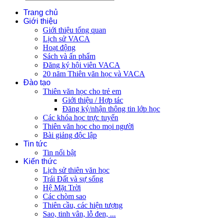
Trang chủ
Giới thiệu
Giới thiệu tổng quan
Lịch sử VACA
Hoạt động
Sách và ấn phẩm
Đăng ký hội viên VACA
20 năm Thiên văn học và VACA
Đào tạo
Thiên văn học cho trẻ em
Giới thiệu / Hợp tác
Đăng ký/nhận thông tin lớp học
Các khóa học trực tuyến
Thiên văn học cho mọi người
Bài giảng độc lập
Tin tức
Tin nổi bật
Kiến thức
Lịch sử thiên văn học
Trái Đất và sự sống
Hệ Mặt Trời
Các chòm sao
Thiên cầu, các hiện tượng
Sao, tinh vân, lỗ đen, ...