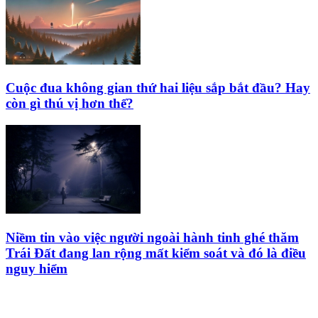
Cuộc đua không gian thứ hai liệu sắp bắt đầu? Hay
còn gì thú vị hơn thế?
Niềm tin vào việc người ngoài hành tinh ghé thăm
Trái Đất đang lan rộng mất kiểm soát và đó là điều
nguy hiểm