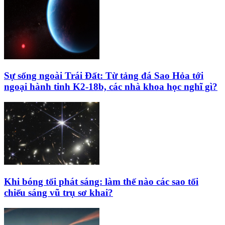
Sự sống ngoài Trái Đất: Từ tảng đá Sao Hỏa tới
ngoại hành tinh K2‑18b, các nhà khoa học nghĩ gì?
Khi bóng tối phát sáng: làm thế nào các sao tối
chiếu sáng vũ trụ sơ khai?