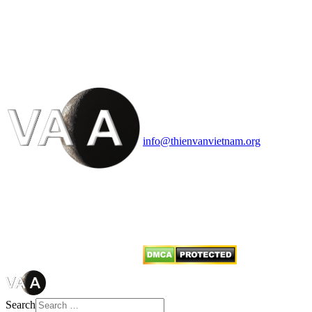
HỘI THIÊN
VĂN VÀ VŨ TRỤ
HỌC VIỆT NAM
Vietnam Astronomy and
Cosmology Association (VACA)
Văn phòng: 90b Khương Đình,
quận Thanh Xuân, Hà Nội
Điện thoại: 091.530.1116; Email:
info@thienvanvietnam.org
Mọi bài viết tại đây thuộc bản
quyền của VACA, vui lòng ghi rõ
tên tác giả và nguồn trích
dẫn
Thienvanvietnam.org
khi quý
vị tái sử dụng bất cứ nội dung nào
từ website này.
Search