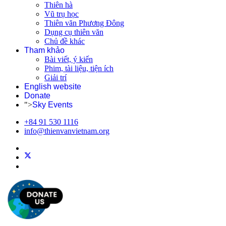
Thiên hà
Vũ trụ học
Thiên văn Phương Đông
Dụng cụ thiên văn
Chủ đề khác
Tham khảo
Bài viết, ý kiến
Phim, tài liệu, tiện ích
Giải trí
English website
Donate
">
Sky Events
+84 91 530 1116
info@thienvanvietnam.org