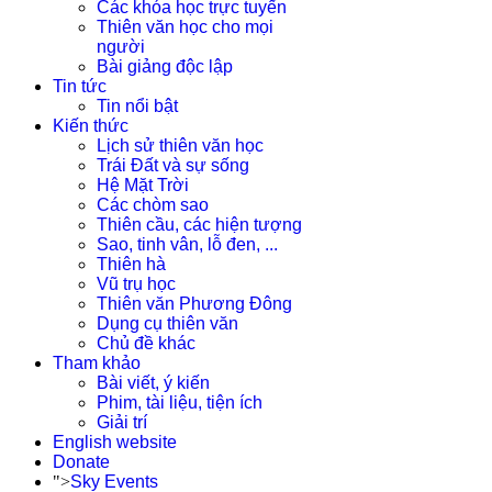
Các khóa học trực tuyến
Thiên văn học cho mọi
người
Bài giảng độc lập
Tin tức
Tin nổi bật
Kiến thức
Lịch sử thiên văn học
Trái Đất và sự sống
Hệ Mặt Trời
Các chòm sao
Thiên cầu, các hiện tượng
Sao, tinh vân, lỗ đen, ...
Thiên hà
Vũ trụ học
Thiên văn Phương Đông
Dụng cụ thiên văn
Chủ đề khác
Tham khảo
Bài viết, ý kiến
Phim, tài liệu, tiện ích
Giải trí
English website
Donate
">
Sky Events