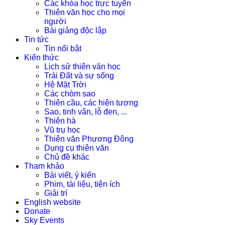
Các khóa học trực tuyến
Thiên văn học cho mọi
người
Bài giảng độc lập
Tin tức
Tin nổi bật
Kiến thức
Lịch sử thiên văn học
Trái Đất và sự sống
Hệ Mặt Trời
Các chòm sao
Thiên cầu, các hiện tượng
Sao, tinh vân, lỗ đen, ...
Thiên hà
Vũ trụ học
Thiên văn Phương Đông
Dụng cụ thiên văn
Chủ đề khác
Tham khảo
Bài viết, ý kiến
Phim, tài liệu, tiện ích
Giải trí
English website
Donate
Sky Events