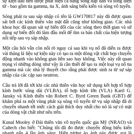
sự kiện đầu tiên được phát hiện cả bằng sóng hấp dẫn và sóng điện
từ - bao gồm tia gamma, tia X, ánh sáng biểu kiến và sóng vô tuyến.
Sóng phát ra sau sáp nhập có tên là GW170817 này đã được quan
sát bởi các kính thiên văn mặt đất cũng như không gian. Các nhà
khoa học đã quan sát sự biến đổi của các sóng theo thời gian và sử
dụng sự biến đổi đó làm đầu mối để tìm ra bản chất của hiện tượng
nối tiếp sau vụ sáp nhập.
Một câu hỏi vẫn còn nổi rõ ngay cả sau khi vụ nổ đã diễn ra được
vài tháng là liệu sự kiện này có tạo ra một dòng vật chất hẹp chuyển
động nhanh vào không gian liên sao hay không. Việc này rất quan
trọng vì những dòng như vậy là cần thiết để tạo ra một loại vụ nổ tia
gamma mà các nhà lý thuyết cho rằng phải được sinh ra từ sự sáp
nhập của các cặp sao neutron.
Câu trả lời đã tới khi các nhà thiên văn học sử dụng kết hợp tổ hợp
kính bước sóng dài (VLBA), tổ hợp kính lớn (VLA) Karrl G.
Jansky và Kính thiên văn Robert C. Byrd Green Bank (GBT) để
khám phá ra một vùng phát xạ sóng vô tuyến từ vụ sáp nhập đã di
chuyển nhanh tới mức cách giải thích duy nhất cho nó là sự có mặt
của dòng vật chất như nêu trên.
Kunal Mooley ở Đài thiên văn vô tuyến quốc gia Mỹ (NRAO) và
Caltech cho biết: "Chúng tôi đã đo được chuyển động biểu kiến
nhanh gấp 4 lần ánh sáng. Hiện tượng ảo ảnh này được gọi là