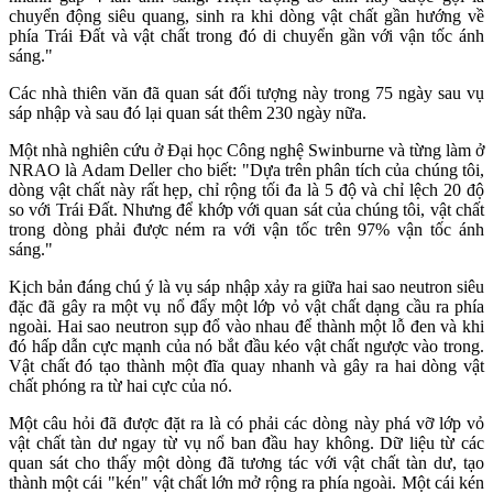
chuyển động siêu quang, sinh ra khi dòng vật chất gần hướng về
phía Trái Đất và vật chất trong đó di chuyển gần với vận tốc ánh
sáng."
Các nhà thiên văn đã quan sát đối tượng này trong 75 ngày sau vụ
sáp nhập và sau đó lại quan sát thêm 230 ngày nữa.
Một nhà nghiên cứu ở Đại học Công nghệ Swinburne và từng làm ở
NRAO là Adam Deller cho biết: "Dựa trên phân tích của chúng tôi,
dòng vật chất này rất hẹp, chỉ rộng tối đa là 5 độ và chỉ lệch 20 độ
so với Trái Đất. Nhưng để khớp với quan sát của chúng tôi, vật chất
trong dòng phải được ném ra với vận tốc trên 97% vận tốc ánh
sáng."
Kịch bản đáng chú ý là vụ sáp nhập xảy ra giữa hai sao neutron siêu
đặc đã gây ra một vụ nổ đẩy một lớp vỏ vật chất dạng cầu ra phía
ngoài. Hai sao neutron sụp đổ vào nhau để thành một lỗ đen và khi
đó hấp dẫn cực mạnh của nó bắt đầu kéo vật chất ngược vào trong.
Vật chất đó tạo thành một đĩa quay nhanh và gây ra hai dòng vật
chất phóng ra từ hai cực của nó.
Một câu hỏi đã được đặt ra là có phải các dòng này phá vỡ lớp vỏ
vật chất tàn dư ngay từ vụ nổ ban đầu hay không. Dữ liệu từ các
quan sát cho thấy một dòng đã tương tác với vật chất tàn dư, tạo
thành một cái "kén" vật chất lớn mở rộng ra phía ngoài. Một cái kén