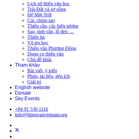
Lịch sử thiên văn học
Trái Đất và sự sống
Hệ Mặt Trời
Các chòm sao
Thiên cầu, các hiện tượng
Sao, tinh vân, lỗ đen, ...
Thiên hà
Vũ trụ học
Thiên văn Phương Đông
Dụng cụ thiên văn
Chủ đề khác
Tham khảo
Bài viết, ý kiến
Phim, tài liệu, tiện ích
Giải trí
English website
Donate
Sky Events
+84 91 530 1116
info@thienvanvietnam.org