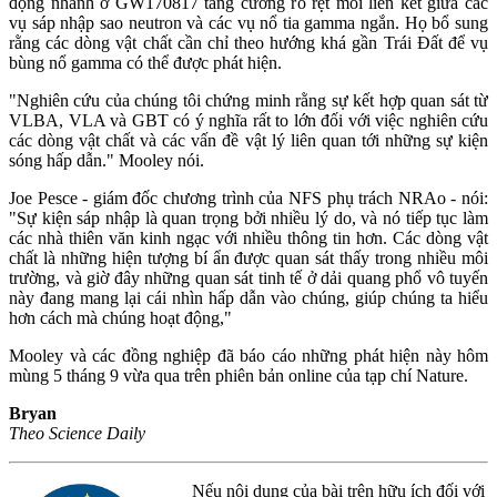
động nhanh ở GW170817 tăng cường rõ rệt mối liên kết giữa các
vụ sáp nhập sao neutron và các vụ nổ tia gamma ngắn. Họ bổ sung
rằng các dòng vật chất cần chỉ theo hướng khá gần Trái Đất để vụ
bùng nổ gamma có thể được phát hiện.
"Nghiên cứu của chúng tôi chứng minh rằng sự kết hợp quan sát từ
VLBA, VLA và GBT có ý nghĩa rất to lớn đối với việc nghiên cứu
các dòng vật chất và các vấn đề vật lý liên quan tới những sự kiện
sóng hấp dẫn." Mooley nói.
Joe Pesce - giám đốc chương trình của NFS phụ trách NRAo - nói:
"Sự kiện sáp nhập là quan trọng bởi nhiều lý do, và nó tiếp tục làm
các nhà thiên văn kinh ngạc với nhiều thông tin hơn. Các dòng vật
chất là những hiện tượng bí ẩn được quan sát thấy trong nhiều môi
trường, và giờ đây những quan sát tinh tế ở dải quang phổ vô tuyến
này đang mang lại cái nhìn hấp dẫn vào chúng, giúp chúng ta hiểu
hơn cách mà chúng hoạt động,"
Mooley và các đồng nghiệp đã báo cáo những phát hiện này hôm
mùng 5 tháng 9 vừa qua trên phiên bản online của tạp chí Nature.
Bryan
Theo Science Daily
Nếu nội dung của bài trên hữu ích đối với