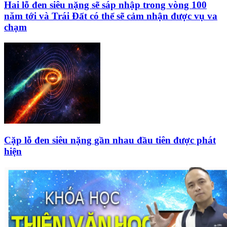
Hai lỗ đen siêu nặng sẽ sáp nhập trong vòng 100
năm tới và Trái Đất có thể sẽ cảm nhận được vụ va
chạm
Cặp lỗ đen siêu nặng gần nhau đầu tiên được phát
hiện