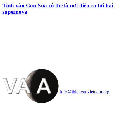
Tinh vân Con Sứa có thể là nơi diễn ra tới hai
supernova
HỘI THIÊN
VĂN VÀ VŨ TRỤ
HỌC VIỆT NAM
Vietnam Astronomy and
Cosmology Association (VACA)
Văn phòng: 90b Khương Đình,
quận Thanh Xuân, Hà Nội
Điện thoại: 091.530.1116; Email:
info@thienvanvietnam.org
Mọi bài viết tại đây thuộc bản
quyền của VACA, vui lòng ghi rõ
tên tác giả và nguồn trích
dẫn
Thienvanvietnam.org
khi quý
vị tái sử dụng bất cứ nội dung nào
từ website này.