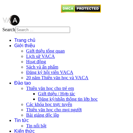
Search
Trang chủ
Giới thiệu
Giới thiệu tổng quan
Lịch sử VACA
Hoạt động
Sách và ấn phẩm
Đăng ký hội viên VACA
20 năm Thiên văn học và VACA
Đào tạo
Thiên văn học cho trẻ em
Giới thiệu / Hợp tác
Đăng ký/nhận thông tin lớp học
Các khóa học trực tuyến
Thiên văn học cho mọi người
Bài giảng độc lập
Tin tức
Tin nổi bật
Kiến thức