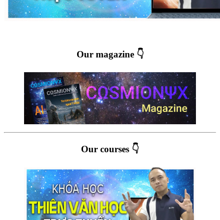
Our magazine 👇
Our courses 👇