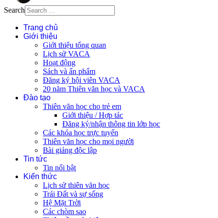
Search
Trang chủ
Giới thiệu
Giới thiệu tổng quan
Lịch sử VACA
Hoạt động
Sách và ấn phẩm
Đăng ký hội viên VACA
20 năm Thiên văn học và VACA
Đào tạo
Thiên văn học cho trẻ em
Giới thiệu / Hợp tác
Đăng ký/nhận thông tin lớp học
Các khóa học trực tuyến
Thiên văn học cho mọi người
Bài giảng độc lập
Tin tức
Tin nổi bật
Kiến thức
Lịch sử thiên văn học
Trái Đất và sự sống
Hệ Mặt Trời
Các chòm sao