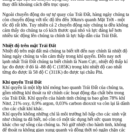
thay đổi khoảng cách đến trục quay.
Ngoài chuyển động do sự tự quay của Trái Đất, hàng ngày chúng ta
còn chuyển động với tốc độ lên đến 30km/s quanh Mặt Trời - một
tốc độ rất lớn. Tuy nhiên cả 2 chuyển động này chúng ta đều không
cảm thấy do chúng ta có kích thươc quá nhỏ và lực đáng kể hơn
nhiều tác động lên chúng ta chính là lực hấp dẫn của Trái Đất.
Nhiệt độ trên mặt Trái Đất
Nhiệt độ trên mặt đất mà chúng ta biết tới đến nay chính là nhiệt độ
hàng ngày chúng ta vẫn cảm thấy trong khí quyển. Đến nay nơi
lạnh nhất Trái Đất chúng ta biết chính là Nam Cực, nhiệt độ thấp kỉ
lục đo được ở đó là -88 độ C (185K) trong khi nhiệt độ cao nhất
từng đo được là 58 độ C (311K) đo được tại châu Phi.
Khí quyển Trái Đất
Khí quyển là một lớp khí mỏng bao quanh Trái Đất của chúng ta,
gồm những khí thoát ra từ chính các hoạt động địa chất bên trong
của Trái Đất. Khí quyển của hành tinh chúng ta bao gồm 78% khí
Nitơ, 21% oxy, 0,9% argon, 0,03% carbon dioxxit va còn lại là dành
cho các chất khí khác.
Khí quyển không những chỉ là môi trường hô hấp cho các sinh vật
như chúng ta đã biết, nó còn có một tác dụng hết sức quan trọng
khác cho sự sống của chúng ta. Nó giữ nhiệt cho hành tinh, không
để thoát ra không gian xung quanh và đồng thời nó ngăn chặn các