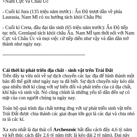
+Nam Cực và Châu Úc
- Cuối kỉ Jura (135 triệu năm trước) : Ấn Độ trượt dần về phía
Laurasia, Nam Mĩ có xu hướng tách khỏi Châu Phi
- Cuối kỉ Creta, đầu đại tân sinh (65 triệu năm trước): Ấn Độ tiếp
tục trôi, Grenland tách khỏi châu Âu. Nam MĨ tạm thời nối với Nam
Cực và Châu Úc và mọi việc cứ tiếp diễn như vậy và dần dần trở
thành như ngày nay.
------------------------------------------------------
Cái thời kì phát triển địa chất - sinh vật trên Trái Đất
Trên đây ta vừa nói về sự dịch chuyển các lục địa để hình thành một
bản đồ thế giới như ngày nay ta đã biết. Sự dịch chuyển này kéo dài
qua nhiều thời kì cùng với sự biến đổi và phát triển của cả địa chất,
khí hậu và sinh vật. Nó cũng chính là những yếu tố dẫn đến sự có
mặt của con người chúng ta ngày nay.
Toàn bộ quá trình địa chất tương ứng với sự phát triển sinh vật trên
Trái Đất được chia thành các giai đoạn lớn gọi là các đại và chia nhỏ
ra là các kỉ.
Xa xưa nhất là đại thái cổ
Archeozoic
bắt đầu cách đây 4,6 tỷ năm
và kết thúc cách đây 2,6 tỷ năm (tức là kéo dài 2 tỷ năm). Đại này