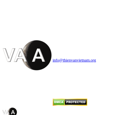
HỘI THIÊN
VĂN VÀ VŨ TRỤ
HỌC VIỆT NAM
Vietnam Astronomy and
Cosmology Association (VACA)
Văn phòng: 90b Khương Đình,
quận Thanh Xuân, Hà Nội
Điện thoại: 091.530.1116; Email:
info@thienvanvietnam.org
Mọi bài viết tại đây thuộc bản
quyền của VACA, vui lòng ghi rõ
tên tác giả và nguồn trích
dẫn
Thienvanvietnam.org
khi quý
vị tái sử dụng bất cứ nội dung nào
từ website này.