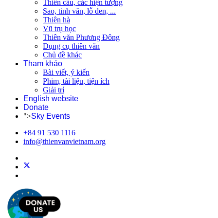
Thiên cầu, các hiện tượng
Sao, tinh vân, lỗ đen, ...
Thiên hà
Vũ trụ học
Thiên văn Phương Đông
Dụng cụ thiên văn
Chủ đề khác
Tham khảo
Bài viết, ý kiến
Phim, tài liệu, tiện ích
Giải trí
English website
Donate
">
Sky Events
+84 91 530 1116
info@thienvanvietnam.org