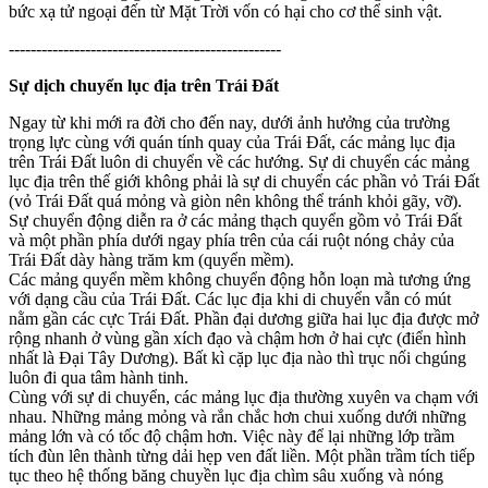
bức xạ tử ngoại đến từ Mặt Trời vốn có hại cho cơ thể sinh vật.
--------------------------------------------------
Sự dịch chuyển lục địa trên Trái Đất
Ngay từ khi mới ra đời cho đến nay, dưới ảnh hưởng của trường
trọng lực cùng với quán tính quay của Trái Đất, các mảng lục địa
trên Trái Đất luôn di chuyển về các hướng. Sự di chuyển các mảng
lục địa trên thế giới không phải là sự di chuyển các phần vỏ Trái Đất
(vỏ Trái Đất quá mỏng và giòn nên không thể tránh khỏi gãy, vỡ).
Sự chuyển động diễn ra ở các mảng thạch quyển gồm vỏ Trái Đất
và một phần phía dưới ngay phía trên của cái ruột nóng chảy của
Trái Đất dày hàng trăm km (quyển mềm).
Các mảng quyển mềm không chuyển động hỗn loạn mà tương ứng
với dạng cầu của Trái Đất. Các lục địa khi di chuyển vẫn có mút
nằm gần các cực Trái Đất. Phần đại dương giữa hai lục địa được mở
rộng nhanh ở vùng gần xích đạo và chậm hơn ở hai cực (điển hình
nhất là Đại Tây Dương). Bất kì cặp lục địa nào thì trục nối chgúng
luôn đi qua tâm hành tinh.
Cùng với sự di chuyển, các mảng lục địa thường xuyên va chạm với
nhau. Những mảng mỏng và rắn chắc hơn chui xuống dưới những
mảng lớn và có tốc độ chậm hơn. Việc này để lại những lớp trầm
tích đùn lên thành từng dải hẹp ven đất liền. Một phần trầm tích tiếp
tục theo hệ thống băng chuyền lục địa chìm sâu xuống và nóng