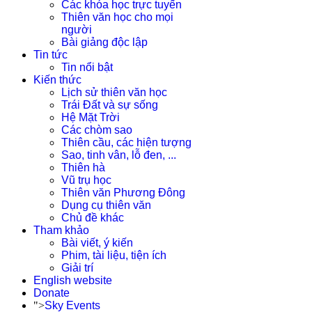
Các khóa học trực tuyến
Thiên văn học cho mọi
người
Bài giảng độc lập
Tin tức
Tin nổi bật
Kiến thức
Lịch sử thiên văn học
Trái Đất và sự sống
Hệ Mặt Trời
Các chòm sao
Thiên cầu, các hiện tượng
Sao, tinh vân, lỗ đen, ...
Thiên hà
Vũ trụ học
Thiên văn Phương Đông
Dụng cụ thiên văn
Chủ đề khác
Tham khảo
Bài viết, ý kiến
Phim, tài liệu, tiện ích
Giải trí
English website
Donate
">
Sky Events