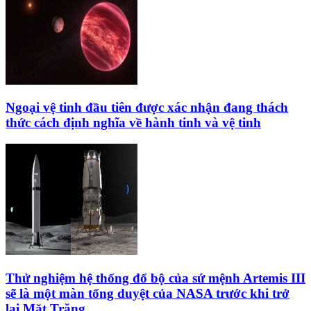
Ngoại vệ tinh đầu tiên được xác nhận đang thách
thức cách định nghĩa về hành tinh và vệ tinh
Thử nghiệm hệ thống đổ bộ của sứ mệnh Artemis III
sẽ là một màn tổng duyệt của NASA trước khi trở
lại Mặt Trăng