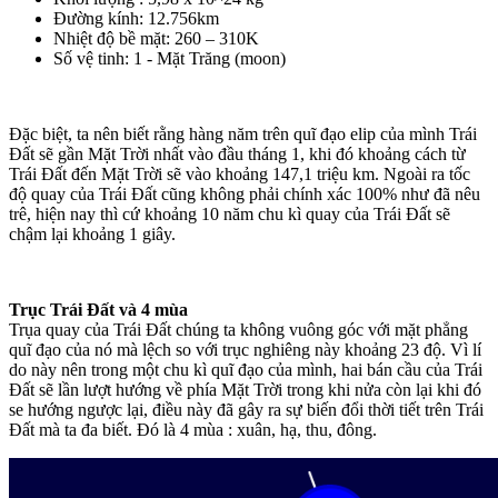
Đường kính: 12.756km
Nhiệt độ bề mặt: 260 – 310K
Số vệ tinh: 1 - Mặt Trăng (moon)
Đặc biệt, ta nên biết rằng hàng năm trên quĩ đạo elip của mình Trái
Đất sẽ gần Mặt Trời nhất vào đầu tháng 1, khi đó khoảng cách từ
Trái Đất đến Mặt Trời sẽ vào khoảng 147,1 triệu km. Ngoài ra tốc
độ quay của Trái Đất cũng không phải chính xác 100% như đã nêu
trê, hiện nay thì cứ khoảng 10 năm chu kì quay của Trái Đất sẽ
chậm lại khoảng 1 giây.
Trục Trái Đất và 4 mùa
Trụa quay của Trái Đất chúng ta không vuông góc với mặt phẳng
quĩ đạo của nó mà lệch so với trục nghiêng này khoảng 23 độ. Vì lí
do này nên trong một chu kì quĩ đạo của mình, hai bán cầu của Trái
Đất sẽ lần lượt hướng về phía Mặt Trời trong khi nửa còn lại khi đó
se hướng ngược lại, điều này đã gây ra sự biến đổi thời tiết trên Trái
Đất mà ta đa biết. Đó là 4 mùa : xuân, hạ, thu, đông.