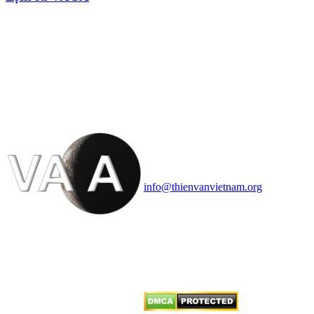
HỘI THIÊN
VĂN VÀ VŨ TRỤ
HỌC VIỆT NAM
Vietnam Astronomy and
Cosmology Association (VACA)
Văn phòng: 90b Khương Đình,
quận Thanh Xuân, Hà Nội
Điện thoại: 091.530.1116; Email:
info@thienvanvietnam.org
Mọi bài viết tại đây thuộc bản
quyền của VACA, vui lòng ghi rõ
tên tác giả và nguồn trích
dẫn
Thienvanvietnam.org
khi quý
vị tái sử dụng bất cứ nội dung nào
từ website này.