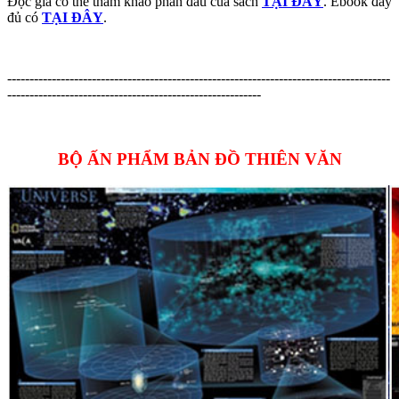
Độc giả có thể tham khảo phần đầu của sách
TẠI ĐÂY
. Ebook đầy
đủ có
TẠI ĐÂY
.
--------------------------------------------------------------------------------------
---------------------------------------------------------
BỘ ẤN PHẨM BẢN ĐỒ THIÊN VĂN