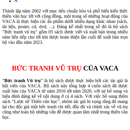
Thành lập năm 2002 với mục tiêu chuẩn hóa và phổ biến kiến thức
thiên văn học tới với cộng đồng, một trong số những hoạt động của
VACA là thực hiện các ấn phẩm dưới nhiều dạng khác nhau (sách,
tài liệu, poster, cd, dvd, ...). Đáng kể nhất trong số đó là bộ sách
"Bức tranh vũ trụ" gồm 05 sách được viết và xuất bản trong nhiều
năm liên tiếp cho tới khi được hoàn thiện lần cuối để xuất bản trọn
bộ vào đầu năm 2023.
BỨC TRANH VŨ TRỤ
CỦA VACA
“
Bức tranh Vũ trụ
” là bộ sách được thực hiện bởi các tác giả là
hội viên của VACA. Bộ sách này tổng hợp 4 cuốn sách đã được
xuất bản của VACA từ năm 2016 tới năm 2020, với sự bổ sung và
hiệu đính đáng kể về nội dung ở cả 4 sách. Với việc bổ sung thêm
sách “Lược sử Thiên văn học”, nhóm tác giả hi vọng rằng đã mang
lại cho độc giả một bức tranh chi tiết, đầy đủ và chính xác về vũ trụ
cũng như toàn bộ những vấn đề được quan tâm nhất trong thiên văn
học.