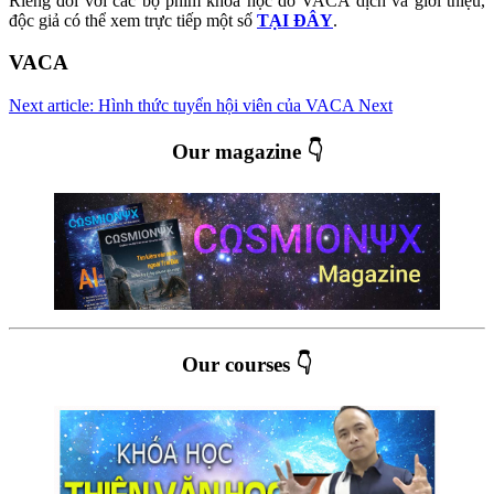
Riêng đối với các bộ phim khoa học do VACA dịch và giới thiệu,
độc giả có thể xem trực tiếp một số
TẠI ĐÂY
.
VACA
Next article: Hình thức tuyển hội viên của VACA
Next
Our magazine 👇
Our courses 👇