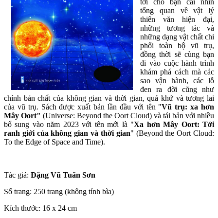
tới cho bạn cái nhìn
tổng quan về vật lý
thiên văn hiện đại,
những tương tác và
những dạng vật chất chi
phối toàn bộ vũ trụ,
đồng thời sẽ cùng bạn
đi vào cuộc hành trình
khám phá cách mà các
sao vận hành, các lỗ
đen ra đời cũng như
chính bản chất của không gian và thời gian, quá khứ và tương lai
của vũ trụ. Sách được xuất bản lần đầu với tên "
Vũ trụ: xa hơn
Mây Oort"
(Universe: Beyond the Oort Cloud) và tái bản với nhiều
bổ sung vào năm 2023 với tên mới là "
Xa hơn Mây Oort: Tới
ranh giới của không gian và thời gian
" (Beyond the Oort Cloud:
To the Edge of Space and Time).
Tác giả:
Đặng Vũ Tuấn Sơn
Số trang: 250 trang (không tính bìa)
Kích thước: 16 x 24 cm