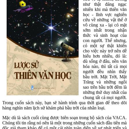
như thật đáng ngạc
nhiên khi mà thiên văn
học - lĩnh vực nghiên
cứu về những vật thể ở
vô cùng xa - lại có mặt
sớm nhất trong nhận
thức và sinh hoạt của
con người. Thế nhưng,
có một sự thật khiến
cho việc này trở nên dễ
hiểu hơn nhiều, đó là:
dù sống ở đâu, nền văn
hóa nào, thì tất cả mọi
người đều nhìn thấy
bầu trời. Mặt Trời, Mặt
Trăng và những ngôi
sao trên bầu trời đêm là
những thứ duy nhất của
chung tất cả mọi người.
Trong cuốn sách này, bạn sẽ hành trình qua thời gian để theo dõi
hàng nghìn năm lịch sử khám phá bầu trời của nhân loại.
Mặc dù là sách cuối cùng được biên soạn trong bộ sách của VACA.
Chúng tôi tin rằng nó nên là một trong những cuốn sách đầu tiên mà
độc giả tham khảo để có một cái nhìn toàn diện về sự phát triển và