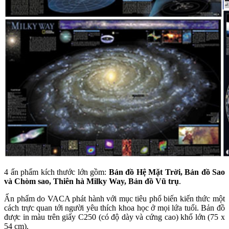
4 ấn phẩm kích thước lớn gồm:
Bản đồ Hệ Mặt Trời, Bản đồ Sao
và Chòm sao, Thiên hà Milky Way, Bản đồ Vũ trụ
.
Ấn phẩm do VACA phát hành với mục tiêu phổ biến kiến thức một
cách trực quan tới người yêu thích khoa học ở mọi lứa tuổi. Bản đồ
được in màu trên giấy C250 (có độ dày và cứng cao) khổ lớn (75 x
54 cm).