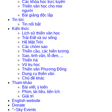
Các khóa học trực tuyến
Thiên văn học cho mọi
người
Bài giảng độc lập
Tin tức
Tin nổi bật
Kiến thức
Lịch sử thiên văn học
Trái Đất và sự sống
Hệ Mặt Trời
Các chòm sao
Thiên cầu, các hiện tượng
Sao, tinh vân, lỗ đen, ...
Thiên hà
Vũ trụ học
Thiên văn Phương Đông
Dụng cụ thiên văn
Chủ đề khác
Tham khảo
Bài viết, ý kiến
Phim, tài liệu, tiện ích
Giải trí
English website
Donate
">
Sky Events