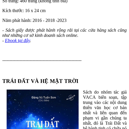
Số trang: 460 trang (không tính bìa)
Kích thước: 16 x 24 cm
Năm phát hành: 2016 - 2018 -2023
- Sách giấy được phát hành rộng rãi tại các cửa hàng sách cũng
như những cơ sở kinh doanh sách online.
-
Ebook tại đây
.
-------------------------------------------------------
TRÁI ĐẤT VÀ HỆ MẶT TRỜI
Sách do nhóm tác giả
VACA biên soạn, tập
trung vào các nội dung
thiên văn học cơ bản
nhất và liên quan đến
phạm vi gần chúng ta
nhất, đó là Trái Đất và
hệ hành tinh có chứa nó