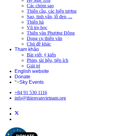
Hệ Mặt Trời
Các chòm sao
Thiên cầu, các hiện tượng
Sao, tinh vân, lỗ đen, ...
Thiên hà
Vũ trụ học
Thiên văn Phương Đông
Dụng cụ thiên văn
Chủ đề khác
Tham khảo
Bài viết, ý kiến
Phim, tài liệu, tiện ích
Giải trí
English website
Donate
">
Sky Events
+84 91 530 1116
info@thienvanvietnam.org