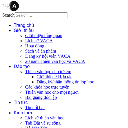
Search
Trang chủ
Giới thiệu
Giới thiệu tổng quan
Lịch sử VACA
Hoạt động
Sách và ấn phẩm
Đăng ký hội viên VACA
20 năm Thiên văn học và VACA
Đào tạo
Thiên văn học cho trẻ em
Giới thiệu / Hợp tác
Đăng ký/nhận thông tin lớp học
Các khóa học trực tuyến
Thiên văn học cho mọi người
Bài giảng độc lập
Tin tức
Tin nổi bật
Kiến thức
Lịch sử thiên văn học
Trái Đất và sự sống