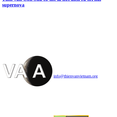
supernova
HỘI THIÊN
VĂN VÀ VŨ TRỤ
HỌC VIỆT NAM
Vietnam Astronomy and
Cosmology Association (VACA)
Văn phòng: 90b Khương Đình,
quận Thanh Xuân, Hà Nội
Điện thoại: 091.530.1116; Email:
info@thienvanvietnam.org
Mọi bài viết tại đây thuộc bản
quyền của VACA, vui lòng ghi rõ
tên tác giả và nguồn trích
dẫn
Thienvanvietnam.org
khi quý
vị tái sử dụng bất cứ nội dung nào
từ website này.