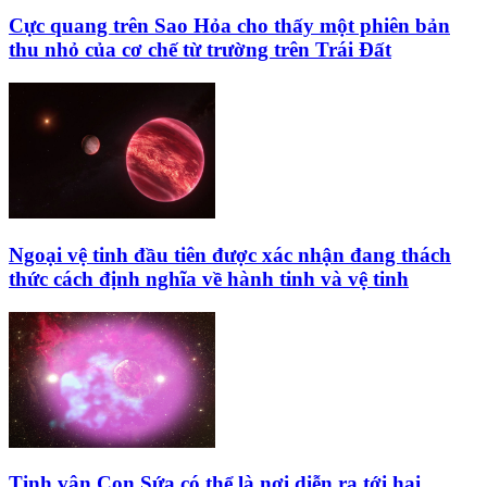
Cực quang trên Sao Hỏa cho thấy một phiên bản
thu nhỏ của cơ chế từ trường trên Trái Đất
Ngoại vệ tinh đầu tiên được xác nhận đang thách
thức cách định nghĩa về hành tinh và vệ tinh
Tinh vân Con Sứa có thể là nơi diễn ra tới hai