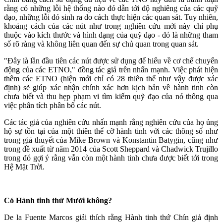
rằng có những lỗi hệ thống nào đó dẫn tới độ nghiêng của các quỹ
đạo, những lỗi đó sinh ra do cách thực hiện các quan sát. Tuy nhiên,
khoảng cách của các nút như trong nghiên cứu mới này chỉ phụ
thuộc vào kích thước và hình dạng của quỹ đạo - đó là những tham
số rõ ràng và không liên quan đến sự chủ quan trong quan sát.
"Đây là lần đầu tiên các nút được sử dụng để hiểu về cơ chế chuyển
động của các ETNO," đồng tác giả trên nhấn mạnh. Việc phát hiện
thêm các ETNO (hiện mới chỉ có 28 thiên thể như vậy được xác
định) sẽ giúp xác nhận chính xác hơn kịch bản về hành tinh còn
chưa biết và thu hẹp phạm vi tìm kiếm quỹ đạo của nó thông qua
việc phân tích phân bố các nút.
Các tác giả của nghiên cứu nhấn mạnh rằng nghiên cứu của họ ủng
hộ sự tồn tại của một thiên thể cỡ hành tinh với các thông số như
trong giả thuyết của Mike Brown và Konstantin Batygin, cũng như
trong đề xuất từ năm 2014 của Scott Sheppard và Chadwick Trujillo
trong đó gợi ý rằng vẫn còn một hành tinh chưa được biết tới trong
Hệ Mặt Trời.
Có Hành tinh thứ Mười không?
De la Fuente Marcos giải thích rằng Hành tinh thứ Chín giả định