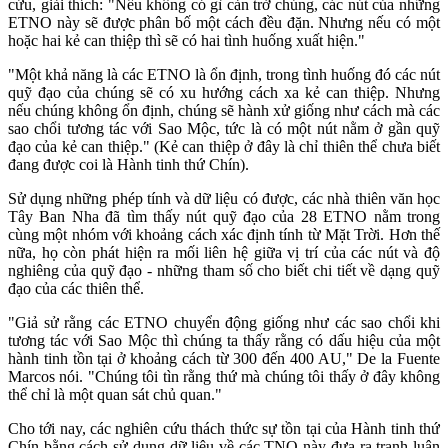
cứu, giải thích: "Nếu không có gì cản trở chúng, các nút của những
ETNO này sẽ được phân bố một cách đều đặn. Nhưng nếu có một
hoặc hai kẻ can thiệp thì sẽ có hai tình huống xuất hiện."
"Một khả năng là các ETNO là ổn định, trong tình huống đó các nút
quỹ đạo của chúng sẽ có xu hướng cách xa kẻ can thiệp. Nhưng
nếu chúng không ổn định, chúng sẽ hành xử giống như cách mà các
sao chổi tương tác với Sao Mộc, tức là có một nút nằm ở gần quỹ
đạo của kẻ can thiệp." (Kẻ can thiệp ở đây là chỉ thiên thể chưa biết
đang được coi là Hành tinh thứ Chín).
Sử dụng những phép tính và dữ liệu có được, các nhà thiên văn học
Tây Ban Nha đã tìm thấy nút quỹ đạo của 28 ETNO nằm trong
cùng một nhóm với khoảng cách xác định tính từ Mặt Trời. Hơn thế
nữa, họ còn phát hiện ra mối liên hệ giữa vị trí của các nút và độ
nghiêng của quỹ đạo - những tham số cho biết chi tiết về dạng quỹ
đạo của các thiên thể.
"Giả sử rằng các ETNO chuyển động giống như các sao chổi khi
tương tác với Sao Mộc thì chúng ta thấy rằng có dấu hiệu của một
hành tinh tồn tại ở khoảng cách từ 300 đến 400 AU," De la Fuente
Marcos nói. "Chúng tôi tìn rằng thứ mà chúng tôi thấy ở đây không
thể chỉ là một quan sát chủ quan."
Cho tới nay, các nghiên cứu thách thức sự tồn tại của Hành tinh thứ
Chín bằng cách sử dụng dữ liệu về các TNO này đưa ra tranh luận