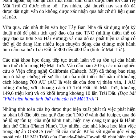
Năm ngoái, sự tồn tại của một hành tinh chưa được biết tới của Hệ
Mặt Trời đã được công bố. Tuy nhiên, giả thuyết này sau đó đã
được đặt nghi vấn do không được xác nhận qua bất cứ dữ liệu quan
sát nào.
Vừa qua, các nhà thiên văn học Tây Ban Nha đã sử dụng một kỹ
thuật mới để phân tích quỹ đạo của các TNO (những thiên thể có
quỹ đạo xa hơn Sao Hải Vương) và qua đó đã phát hiện ra rằng có
thứ gì đó đang làm nhiễu loạn chuyển động của chúng: một hành
tinh nằm xa hơn Trái Đất từ 300 đến 400 lần (tính từ Mặt Trời).
Các nhà khoa học đang tiếp tục tranh luận về sự tồn tại của hành
tinh thứ chín trong Hệ Mặt Trời. Vào đầu năm 2016, các nhà nghiên
cứu ở Viện công nghệ California (Caltech, Mỹ) đã thông báo rằng
họ có bằng chứng về sự tồn tại của một thiên thể nằm ở khoảng
cách khoảng 700 AU (AU là viết tắt của đơn vị thiên văn, 1 AU
tương đương với khoảng cách từ Trái Đất tới Mặt Trời, khoảng
149,6 triệu km) và có khối lượng khoảng 10 lần Trái Đất.
(Đọc bài
"
Phát hiện hành tinh thứ chín của Hệ Mặt Trời
")
Những tính toán của họ được thực hiện xuất phát từ việc phát hiện
ra phân bố đặc biệt của quỹ đạo các TNO ở vành đai Kuiper, qua đó
hé lộ sự tồn tại của một hành tinh, hiện nay đang tạm gọi là Hành
tinh thứ Chín (Planet Nine). Tuy nhiên, các nhà khoa học làm việc
trong dự án OSSOS (viết tắt của dự án Khảo sát nguồn gốc vùng
ngoài của Hệ Mặt Trời) của Canada-Pháp-Hawaii đã phát hiện thấy