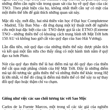
những điểm cần nghi vấn trong quan sát của họ về quỹ đạo của các
TNO. Theo phát hiện của họ, không nhất thiết cần sự có mặt của
một thiên thể lớn để giải thích những quan sát này.
Mặc dù vậy, mới đây, hai nhà thiên văn học ở Đại học Complutense
- Madrid, Tây Ban Nha - đã ứng dụng một kỹ thuật mới để nghiên
cứu một loại đặc biệt của các TNO được gọi là các ETNO (Extreme
TNO - những thiên thể có khoảng cách trung bình tới Mặt Trời hơn
150 AU và không bao giờ cắt vào quỹ đạo của Sao Hải Vương).
Lần đầu tiên, nút quỹ đạo của những thiên thể này được phân tích
và kết quả một lần nữa cho thấy rằng có một hành tinh nằm ở quỹ
đạo xa hơn Pluto.
Nút của quỹ đạo thiên thể là hai điểm mà tại đó quỹ đạo của thiên
thể cắt qua mặt phẳng chính của Hệ Mặt Trời. Đây là những điểm
mà tại đó tương tác giữa thiên thể và những thiên thể khác trong Hệ
là lớn nhất, vì thế đó cũng là điểm mà thiên thể có thể xảy ra sự thay
đổi quỹ đạo hoặc thậm chí va chạm.
Giống như việc các sao chổi tương tác với Sao Mộc
Carlos de la Fuente Marcos, một trong số các tác giả của nghiên