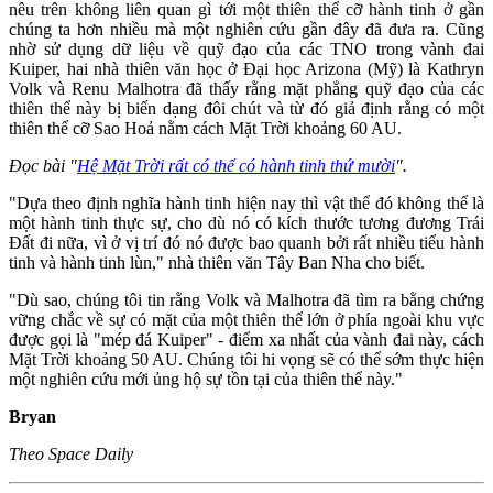
nêu trên không liên quan gì tới một thiên thể cỡ hành tinh ở gần
chúng ta hơn nhiều mà một nghiên cứu gần đây đã đưa ra. Cũng
nhờ sử dụng dữ liệu về quỹ đạo của các TNO trong vành đai
Kuiper, hai nhà thiên văn học ở Đại học Arizona (Mỹ) là Kathryn
Volk và Renu Malhotra đã thấy rằng mặt phẳng quỹ đạo của các
thiên thể này bị biến dạng đôi chút và từ đó giả định rằng có một
thiên thể cỡ Sao Hoả nằm cách Mặt Trời khoảng 60 AU.
Đọc bài "
Hệ Mặt Trời rất có thể có hành tinh thứ mười
".
"Dựa theo định nghĩa hành tinh hiện nay thì vật thể đó không thể là
một hành tinh thực sự, cho dù nó có kích thước tương đương Trái
Đất đi nữa, vì ở vị trí đó nó được bao quanh bởi rất nhiều tiểu hành
tinh và hành tinh lùn," nhà thiên văn Tây Ban Nha cho biết.
"Dù sao, chúng tôi tin rằng Volk và Malhotra đã tìm ra bằng chứng
vững chắc về sự có mặt của một thiên thể lớn ở phía ngoài khu vực
được gọi là "mép đá Kuiper" - điểm xa nhất của vành đai này, cách
Mặt Trời khoảng 50 AU. Chúng tôi hi vọng sẽ có thể sớm thực hiện
một nghiên cứu mới ủng hộ sự tồn tại của thiên thể này."
Bryan
Theo Space Daily