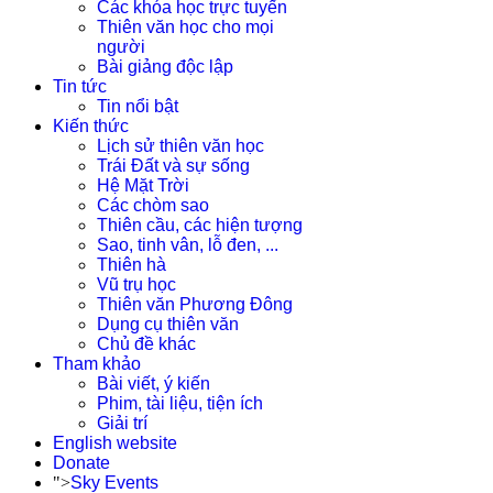
Các khóa học trực tuyến
Thiên văn học cho mọi
người
Bài giảng độc lập
Tin tức
Tin nổi bật
Kiến thức
Lịch sử thiên văn học
Trái Đất và sự sống
Hệ Mặt Trời
Các chòm sao
Thiên cầu, các hiện tượng
Sao, tinh vân, lỗ đen, ...
Thiên hà
Vũ trụ học
Thiên văn Phương Đông
Dụng cụ thiên văn
Chủ đề khác
Tham khảo
Bài viết, ý kiến
Phim, tài liệu, tiện ích
Giải trí
English website
Donate
">
Sky Events