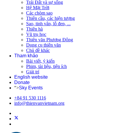
Trái Đất và sự sống
Hệ Mặt Trời
Các chòm sao
Thiên cầu, các hiện tượng
Sao, tinh vân, lỗ đen, ...
Thiên hà
Vũ trụ học
Thiên văn Phương Đông
Dụng cụ thiên văn
Chủ đề khác
Tham khảo
Bài viết, ý kiến
Phim, tài liệu, tiện ích
Giải trí
English website
Donate
">
Sky Events
+84 91 530 1116
info@thienvanvietnam.org