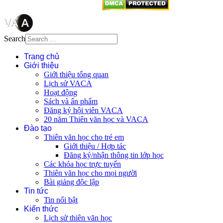
Search
Trang chủ
Giới thiệu
Giới thiệu tổng quan
Lịch sử VACA
Hoạt động
Sách và ấn phẩm
Đăng ký hội viên VACA
20 năm Thiên văn học và VACA
Đào tạo
Thiên văn học cho trẻ em
Giới thiệu / Hợp tác
Đăng ký/nhận thông tin lớp học
Các khóa học trực tuyến
Thiên văn học cho mọi người
Bài giảng độc lập
Tin tức
Tin nổi bật
Kiến thức
Lịch sử thiên văn học