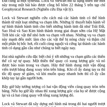
Đất cũng là một synestia. Lock và Stewart mô tả dạng thiên thể mới
này trong một bài báo được công bố hôm 22 tháng 5 trên tạp chí
Geophysical Research (Nghiên cứu Địa vật lý).
Lock và Stewart nghiên cứu cách mà các hành tinh có thể hình
thành từ một loạt những va chạm lớn. Những lý thuyết hiện hành về
sự hình thành hành tinh cho biết những hành tinh đá như Trái Đất,
Sao Hoả và Sao Kim hình thành trong giai đoạn sớm của Hệ Mặt
Trời khi các vật thể nhỏ hơn va chạm với nhau. Những vụ va chạm
này mạnh đến mức làm cho các vật thể bị nóng chảy và thậm chí
một phần bị bốc hơi, rồi cuối cùng nguội và cứng lại thành các hành
tinh có dạng gần cầu như chúng ta biết ngày nay.
Hai nhà nghiên cứu đặc biệt chú ý tới những va chạm giữa các thiên
thể có sự tự quay. Một thiên thể quay có xung lượng góc và nó
được bảo toàn trong va chạm. Hãy thử hình dung một vận động
viên trượt băng đang xoay tròn trên băng. Khi cô ấy dang tay ra thì
tốc độ quay sẽ giảm, và khi muốn quay nhanh hơn thì cô ấy cần
khép tay lại gần người hơn.
Bây giờ hãy tưởng tượng có hai vận động viên cùng quay tròn trên
băng. Nếu họ giữ lấy nhau thì xung lượng góc của họ sẽ được cộng
lại và cả hai cùng quay với tổng xung lượng đó.
Lock và Stewart đã xây dựng mô hình mà trong đó hai người trượt