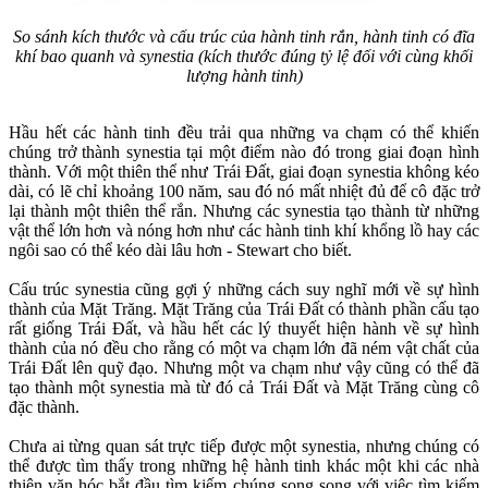
So sánh kích thước và cấu trúc của hành tinh rắn, hành tinh có đĩa
khí bao quanh và synestia (kích thước đúng tỷ lệ đối với cùng khối
lượng hành tinh)
Hầu hết các hành tinh đều trải qua những va chạm có thể khiến
chúng trở thành synestia tại một điểm nào đó trong giai đoạn hình
thành. Với một thiên thể như Trái Đất, giai đoạn synestia không kéo
dài, có lẽ chỉ khoảng 100 năm, sau đó nó mất nhiệt đủ để cô đặc trở
lại thành một thiên thể rắn. Nhưng các synestia tạo thành từ những
vật thể lớn hơn và nóng hơn như các hành tinh khí khổng lồ hay các
ngôi sao có thể kéo dài lâu hơn - Stewart cho biết.
Cấu trúc synestia cũng gợi ý những cách suy nghĩ mới về sự hình
thành của Mặt Trăng. Mặt Trăng của Trái Đất có thành phần cấu tạo
rất giống Trái Đất, và hầu hết các lý thuyết hiện hành về sự hình
thành của nó đều cho rằng có một va chạm lớn đã ném vật chất của
Trái Đất lên quỹ đạo. Nhưng một va chạm như vậy cũng có thể đã
tạo thành một synestia mà từ đó cả Trái Đất và Mặt Trăng cùng cô
đặc thành.
Chưa ai từng quan sát trực tiếp được một synestia, nhưng chúng có
thể được tìm thấy trong những hệ hành tinh khác một khi các nhà
thiên văn hóc bắt đầu tìm kiếm chúng song song với việc tìm kiếm