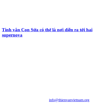
Tinh vân Con Sứa có thể là nơi diễn ra tới hai
supernova
HỘI THIÊN
VĂN VÀ VŨ TRỤ
HỌC VIỆT NAM
Vietnam Astronomy and
Cosmology Association (VACA)
Văn phòng: 90b Khương Đình,
quận Thanh Xuân, Hà Nội
Điện thoại: 091.530.1116; Email:
info@thienvanvietnam.org