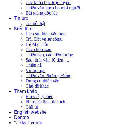
Các khóa học trực tuyến
Thiên văn học cho mọi người
Bài giảng độc lập
Tin tức
Tin nổi bật
Kiến thức
Lịch sử thiên văn học
Trái Đất và sự sống
Hệ Mặt Trời
Các chòm sao
Thiên cầu, các hiện tượng
Sao, tinh vân, lỗ đen, ...
Thiên hà
Vũ trụ học
Thiên văn Phương Đông
Dụng cụ thiên văn
Chủ đề khác
Tham khảo
Bài viết, ý kiến
Phim, tài liệu, tiện ích
Giải trí
English website
Donate
">
Sky Events