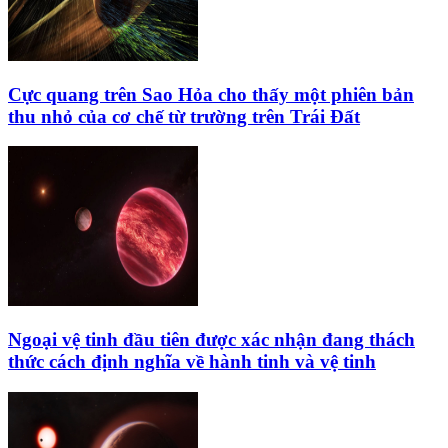
Cực quang trên Sao Hỏa cho thấy một phiên bản
thu nhỏ của cơ chế từ trường trên Trái Đất
Ngoại vệ tinh đầu tiên được xác nhận đang thách
thức cách định nghĩa về hành tinh và vệ tinh