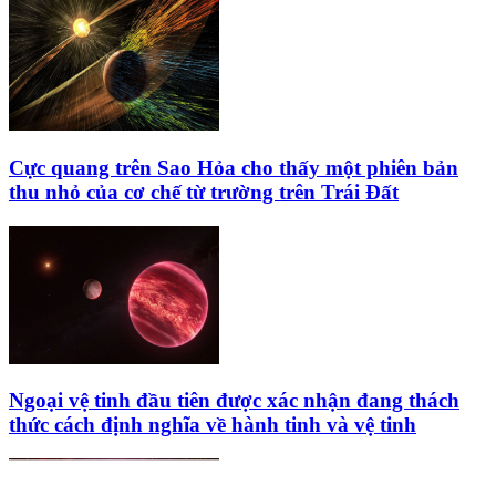
Cực quang trên Sao Hỏa cho thấy một phiên bản
thu nhỏ của cơ chế từ trường trên Trái Đất
Ngoại vệ tinh đầu tiên được xác nhận đang thách
thức cách định nghĩa về hành tinh và vệ tinh