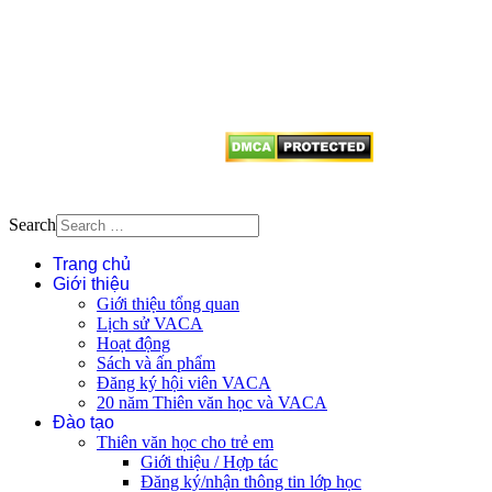
Mọi bài viết tại đây thuộc bản
quyền của VACA, vui lòng ghi rõ
tên tác giả và nguồn trích
dẫn
Thienvanvietnam.org
khi quý
vị tái sử dụng bất cứ nội dung nào
từ website này.
Search
Trang chủ
Giới thiệu
Giới thiệu tổng quan
Lịch sử VACA
Hoạt động
Sách và ấn phẩm
Đăng ký hội viên VACA
20 năm Thiên văn học và VACA
Đào tạo
Thiên văn học cho trẻ em
Giới thiệu / Hợp tác
Đăng ký/nhận thông tin lớp học