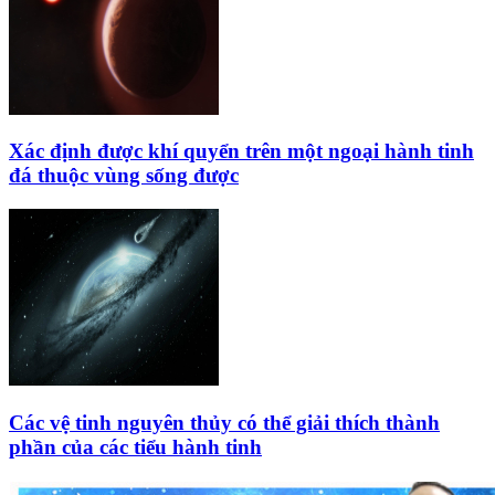
Xác định được khí quyển trên một ngoại hành tinh
đá thuộc vùng sống được
Các vệ tinh nguyên thủy có thể giải thích thành
phần của các tiểu hành tinh