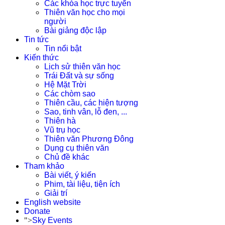
Các khóa học trực tuyến
Thiên văn học cho mọi
người
Bài giảng độc lập
Tin tức
Tin nổi bật
Kiến thức
Lịch sử thiên văn học
Trái Đất và sự sống
Hệ Mặt Trời
Các chòm sao
Thiên cầu, các hiện tượng
Sao, tinh vân, lỗ đen, ...
Thiên hà
Vũ trụ học
Thiên văn Phương Đông
Dụng cụ thiên văn
Chủ đề khác
Tham khảo
Bài viết, ý kiến
Phim, tài liệu, tiện ích
Giải trí
English website
Donate
">
Sky Events