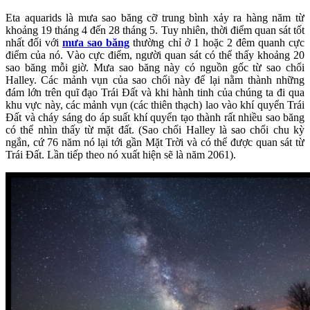
Eta aquarids là mưa sao băng cỡ trung bình xảy ra hàng năm từ
khoảng 19 tháng 4 đến 28 tháng 5. Tuy nhiên, thời điểm quan sát tốt
nhất đối với
mưa sao băng
thường chỉ ở 1 hoặc 2 đêm quanh cực
điểm của nó. Vào cực điểm, người quan sát có thể thấy khoảng 20
sao băng mỗi giờ. Mưa sao băng này có nguồn gốc từ sao chổi
Halley. Các mảnh vụn của sao chổi này để lại nằm thành những
đám lớn trên quĩ đạo Trái Đất và khi hành tinh của chúng ta đi qua
khu vực này, các mảnh vụn (các thiên thạch) lao vào khí quyển Trái
Đất và cháy sáng do áp suất khí quyển tạo thành rất nhiều sao băng
có thể nhìn thấy từ mặt đất. (Sao chổi Halley là sao chổi chu kỳ
ngắn, cứ 76 năm nó lại tới gần Mặt Trời và có thể được quan sát từ
Trái Đất. Lần tiếp theo nó xuất hiện sẽ là năm 2061).