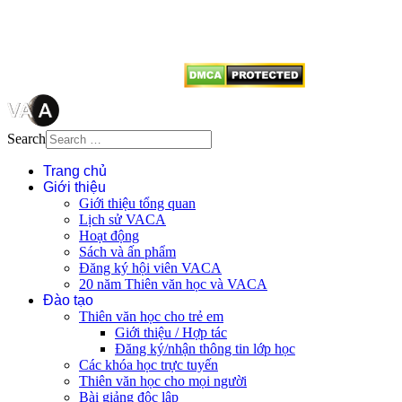
dẫn
Thienvanvietnam.org
khi quý
vị tái sử dụng bất cứ nội dung nào
từ website này.
Search
Trang chủ
Giới thiệu
Giới thiệu tổng quan
Lịch sử VACA
Hoạt động
Sách và ấn phẩm
Đăng ký hội viên VACA
20 năm Thiên văn học và VACA
Đào tạo
Thiên văn học cho trẻ em
Giới thiệu / Hợp tác
Đăng ký/nhận thông tin lớp học
Các khóa học trực tuyến
Thiên văn học cho mọi người
Bài giảng độc lập