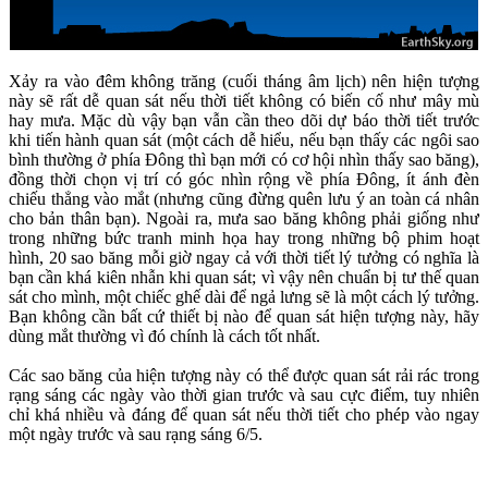
Xảy ra vào đêm không trăng (cuối tháng âm lịch) nên hiện tượng
này sẽ rất dễ quan sát nếu thời tiết không có biến cố như mây mù
hay mưa. Mặc dù vậy bạn vẫn cần theo dõi dự báo thời tiết trước
khi tiến hành quan sát (một cách dễ hiểu, nếu bạn thấy các ngôi sao
bình thường ở phía Đông thì bạn mới có cơ hội nhìn thấy sao băng),
đồng thời chọn vị trí có góc nhìn rộng về phía Đông, ít ánh đèn
chiếu thẳng vào mắt (nhưng cũng đừng quên lưu ý an toàn cá nhân
cho bản thân bạn). Ngoài ra, mưa sao băng không phải giống như
trong những bức tranh minh họa hay trong những bộ phim hoạt
hình, 20 sao băng mỗi giờ ngay cả với thời tiết lý tưởng có nghĩa là
bạn cần khá kiên nhẫn khi quan sát; vì vậy nên chuẩn bị tư thế quan
sát cho mình, một chiếc ghế dài để ngả lưng sẽ là một cách lý tưởng.
Bạn không cần bất cứ thiết bị nào để quan sát hiện tượng này, hãy
dùng mắt thường vì đó chính là cách tốt nhất.
Các sao băng của hiện tượng này có thể được quan sát rải rác trong
rạng sáng các ngày vào thời gian trước và sau cực điểm, tuy nhiên
chỉ khá nhiều và đáng để quan sát nếu thời tiết cho phép vào ngay
một ngày trước và sau rạng sáng 6/5.