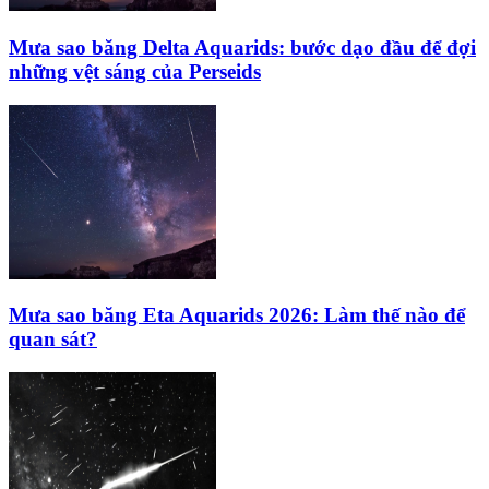
Mưa sao băng Delta Aquarids: bước dạo đầu để đợi
những vệt sáng của Perseids
Mưa sao băng Eta Aquarids 2026: Làm thế nào để
quan sát?