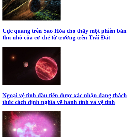
Cực quang trên Sao Hỏa cho thấy một phiên bản
thu nhỏ của cơ chế từ trường trên Trái Đất
Ngoại vệ tinh đầu tiên được xác nhận đang thách
thức cách định nghĩa về hành tinh và vệ tinh