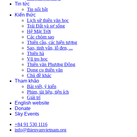
Tin tức
Tin nổi bật
Kiến thức
Lịch sử thiên văn học
Trái Đất và sự sống
Hệ Mặt Trời
Các chòm sao
Thiên cầu, các hiện tượng
Sao, tinh vân, lỗ đen, ...
Thiên hà
Vũ trụ học
Thiên văn Phương Đông
Dụng cụ thiên văn
Chủ đề khác
Tham khảo
Bài viết, ý kiến
Phim, tài liệu, tiện ích
Giải trí
English website
Donate
Sky Events
+84 91 530 1116
info@thienvanvietnam.org