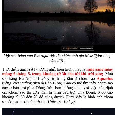
Một sao băng của Eta Aquarids do nhiếp ảnh gia Mike Tylor chụp
năm 2014
Thời điểm quan sát lý tưởng nhất hiện tượng này là
rạng sáng ngày
mùng 6 tháng 5, trong khoảng từ 3h cho tới khi trời sáng
. Mưa
sao băng Eta Aquarids có vị trí trung tâm là chòm sao
Aquarius
(tiếng Việt thường dịch là Bảo Bình). Bạn có thể tìm thấy chòm sao
này ở bầu trời phía Đông (nếu bạn không quen với việc xác định
các chòm sao thì đơn giản là nhìn bầu trời phía Đông, ở độ cao
khoảng từ 30 đến 70 độ cũng được). Dưới đây là hình ảnh chòm
sao Aquarius
(hình ảnh của Universe Today)
.