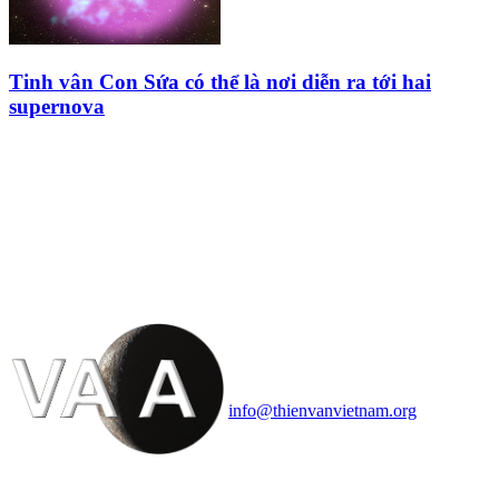
Tinh vân Con Sứa có thể là nơi diễn ra tới hai
supernova
HỘI THIÊN
VĂN VÀ VŨ TRỤ
HỌC VIỆT NAM
Vietnam Astronomy and
Cosmology Association (VACA)
Văn phòng: 90b Khương Đình,
quận Thanh Xuân, Hà Nội
Điện thoại: 091.530.1116; Email:
info@thienvanvietnam.org
Mọi bài viết tại đây thuộc bản
quyền của VACA, vui lòng ghi rõ
tên tác giả và nguồn trích