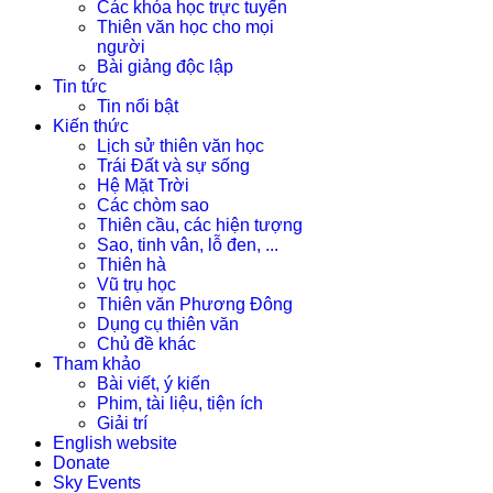
Các khóa học trực tuyến
Thiên văn học cho mọi
người
Bài giảng độc lập
Tin tức
Tin nổi bật
Kiến thức
Lịch sử thiên văn học
Trái Đất và sự sống
Hệ Mặt Trời
Các chòm sao
Thiên cầu, các hiện tượng
Sao, tinh vân, lỗ đen, ...
Thiên hà
Vũ trụ học
Thiên văn Phương Đông
Dụng cụ thiên văn
Chủ đề khác
Tham khảo
Bài viết, ý kiến
Phim, tài liệu, tiện ích
Giải trí
English website
Donate
Sky Events