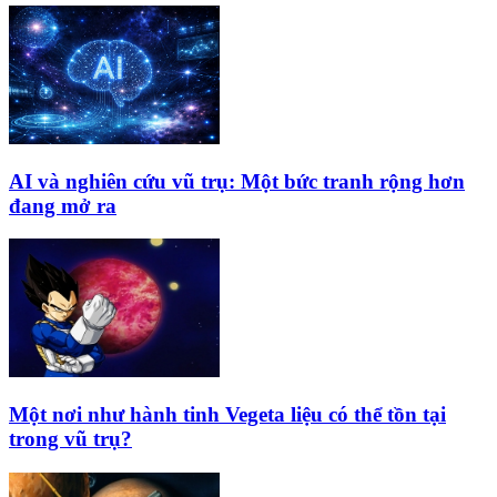
AI và nghiên cứu vũ trụ: Một bức tranh rộng hơn
đang mở ra
Một nơi như hành tinh Vegeta liệu có thể tồn tại
trong vũ trụ?