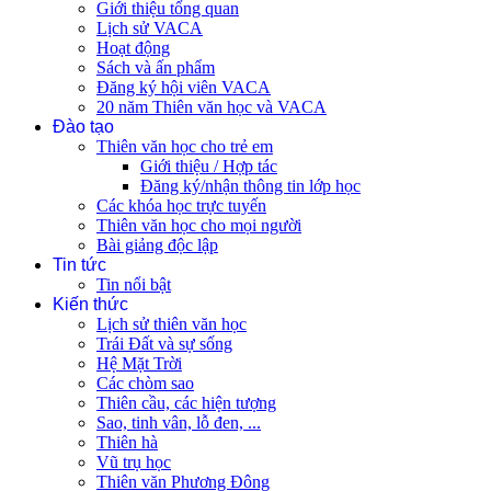
Giới thiệu tổng quan
Lịch sử VACA
Hoạt động
Sách và ấn phẩm
Đăng ký hội viên VACA
20 năm Thiên văn học và VACA
Đào tạo
Thiên văn học cho trẻ em
Giới thiệu / Hợp tác
Đăng ký/nhận thông tin lớp học
Các khóa học trực tuyến
Thiên văn học cho mọi người
Bài giảng độc lập
Tin tức
Tin nổi bật
Kiến thức
Lịch sử thiên văn học
Trái Đất và sự sống
Hệ Mặt Trời
Các chòm sao
Thiên cầu, các hiện tượng
Sao, tinh vân, lỗ đen, ...
Thiên hà
Vũ trụ học
Thiên văn Phương Đông