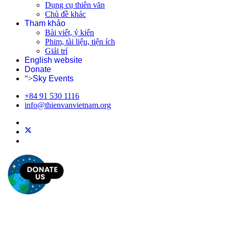
Dụng cụ thiên văn
Chủ đề khác
Tham khảo
Bài viết, ý kiến
Phim, tài liệu, tiện ích
Giải trí
English website
Donate
">
Sky Events
+84 91 530 1116
info@thienvanvietnam.org