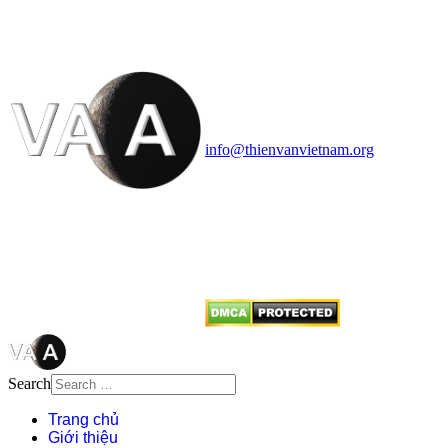
HỌC VIỆT NAM
Vietnam Astronomy and
Cosmology Association (VACA)
Văn phòng: 90b Khương Đình,
quận Thanh Xuân, Hà Nội
Điện thoại: 091.530.1116; Email:
info@thienvanvietnam.org
Mọi bài viết tại đây thuộc bản
quyền của VACA, vui lòng ghi rõ
tên tác giả và nguồn trích
dẫn
Thienvanvietnam.org
khi quý
vị tái sử dụng bất cứ nội dung nào
từ website này.
Search
Trang chủ
Giới thiệu