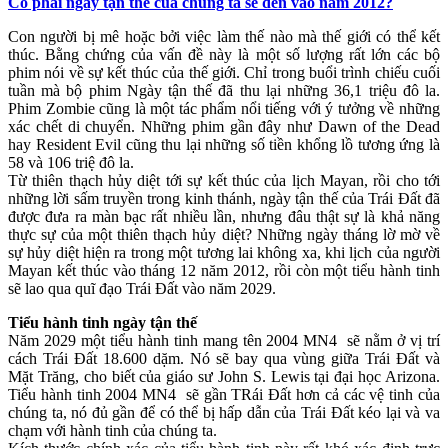
Có phải ngày tận thế của chúng ta sẽ đến vào năm 2012?
Con người bị mê hoặc bởi việc làm thế nào mà thế giới có thể kết
thúc. Bằng chứng của vấn đề này là một số lượng rất lớn các bộ
phim nói về sự kết thúc của thế giới. Chỉ trong buổi trình chiếu cuối
tuần mà bộ phim Ngày tận thế đã thu lại những 36,1 triệu đô la.
Phim Zombie cũng là một tác phẩm nổi tiếng với ý tưởng về những
xác chết di chuyển. Những phim gần đây như Dawn of the Dead
hay Resident Evil cũng thu lại những số tiền khổng lồ tương ứng là
58 và 106 triệ đô la.
Từ thiên thạch hủy diệt tới sự kết thúc của lịch Mayan, rồi cho tới
những lời sấm truyền trong kinh thánh, ngày tận thế của Trái Đất đã
được đưa ra màn bạc rất nhiều lần, nhưng đâu thật sự là khả năng
thực sự của một thiên thạch hủy diệt? Những ngày tháng lờ mờ về
sự hủy diệt hiện ra trong một tương lai không xa, khi lịch của người
Mayan kết thúc vào tháng 12 năm 2012, rồi còn một tiểu hành tinh
sẽ lao qua quĩ đạo Trái Đất vào năm 2029.
Tiểu hành tinh ngày tận thế
Năm 2029 một tiểu hành tinh mang tên 2004 MN4 sẽ nằm ở vị trí
cách Trái Đất 18.600 dặm. Nó sẽ bay qua vùng giữa Trái Đất và
Mặt Trăng, cho biết của giáo sư John S. Lewis tại đại học Arizona.
Tiểu hành tinh 2004 MN4 sẽ gần TRái Đất hơn cả các vệ tinh của
chúng ta, nó đủ gần để có thể bị hấp dẫn của Trái Đất kéo lại và va
chạm với hành tinh của chúng ta.