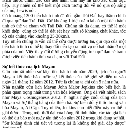
Kích thước chính xác của tiểu hành tinh này rất khó xác định trực
tiếp. Tuy nhiên có thể biết một cách tương đối về nó qua độ sáng
của nó, Lewis nói.
Có khoảng 1200 tiểu hành tinh đã đến gần Trái Đất hay thậm chí là
đi qua quĩ đạo Trái Đất. Cứ khoảng 1 triệu năm lại có một tiểu hành
tinh có thể va chạm với Trái Đất. Chúng rất đa dạng, có thể là một
khối thép, cũng có thể là đất sét hay một số khoáng chất khác, tốc
độ của chúng vào khoảng 25-30km/s.
Tuy nhiên chúng ta vẫn có thể cứu được tương lai, quĩ đạo của một
tiểu hành tinh có thể bị thay đổi nếu tạo ra một vụ nổ hạt nhân ở một
phía của nó. Việc thay đổi đường chuyển động trên quĩ đạo sẽ tránh
được việc tiểu hành tinh va chạm với Trái Đất.
Sự kết thúc của lịch Mayan
Gần hơn rất nhiều sự kiện tiểu hành tinh năm 2029, lịch của người
Mayan kết thúc báo trước sự kết thúc của thế giới sẽ diễn ra vào
ngày 21 tháng 12 năm 2012. Tức là chúng ta chỉ còn 5 năm nữa.
Nhà nghiên cứu lịch Mayan John Major Jenkins cho biết lịch là
phần quan trọng nhất trong văn hóa Mayan. Ông đã viết nhiều sách
như Maya Cosmogenesis 2012: Ý nghĩa ngày cuối cùng của lịch
Mayan và Sự thẳng hàng của thiên hà: Sự biến đổi ý thức trong văn
hóa Mayan, Ai Cập. Tuy nhiên, Jenkins cho biết điều này có thể lí
giải được. Trong một thời đại của bóng tối tinh thần, các tác giả lịch
có thể dự báo một ngày tận thế vào năm 2012 trong khi đang sợ hãi.
"Sự khẳng định chi tiết về tương lai là không thể giải đáp được"