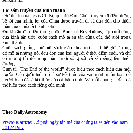
Jenkins nói.
Lời sấm truyền của kinh thánh
"Sự tiết lộ của Jesus Christ, qua đó Đức Chúa truyền lời đến những
bề tôi của mình, lời của Chúa được truyền đi và đưa đến cho thiên
thần của Chúa là thánh John"
Đó là câu đầu tiên trong cuốn Book of Revelations, tập cuối cùng
của kinh tân ước, cuốn sách mô tả sự tận cùng của thế giới trong
kinh thánh.
Cuốn sách giống như một sách giáo khoa mô tả lại thế giới. Trong
đó mô tả những nỗi đau đớn của loài người ở thời điểm cuối, và chỉ
có những tín đồ trung thành mới sống sót và sẵn sàng lên thiên
đường.
Cụm từ "The End of the world" được hiểu theo cách hiểu của mội
người. Có người hiểu đó là sự kết thúc của văn minh nhân loại, có
người hiểu đó là kết thúc của cả hành tinh. Và mỗi chúng ta đều có
thể hiểu theo cách riêng của mình.
Theo DailyAstronomy
Previous article: Có phải ngày tận thế của chúng ta sẽ đến vào năm
2012?
Prev