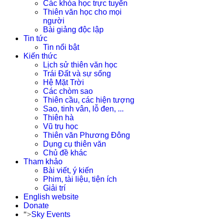
Các khóa học trực tuyến
Thiên văn học cho mọi
người
Bài giảng độc lập
Tin tức
Tin nổi bật
Kiến thức
Lịch sử thiên văn học
Trái Đất và sự sống
Hệ Mặt Trời
Các chòm sao
Thiên cầu, các hiện tượng
Sao, tinh vân, lỗ đen, ...
Thiên hà
Vũ trụ học
Thiên văn Phương Đông
Dụng cụ thiên văn
Chủ đề khác
Tham khảo
Bài viết, ý kiến
Phim, tài liệu, tiện ích
Giải trí
English website
Donate
">
Sky Events