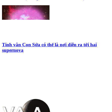
Tinh vân Con Sứa có thể là nơi diễn ra tới hai
supernova
HỘI THIÊN
VĂN VÀ VŨ TRỤ
HỌC VIỆT NAM
Vietnam Astronomy and
Cosmology Association (VACA)
Văn phòng: 90b Khương Đình,
quận Thanh Xuân, Hà Nội