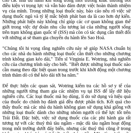
cho các nhà du hành khi sống trong môi trường khác thường bởi
điều kiện vi trọng lực và vẫn bảo đảm được việc hoàn thành nhiệm
vụ của mình. Trong những loại thuốc này, báo cáo nêu rõ việc sử
dụng thuốc ngủ và tỷ lệ mắc bệnh phát ban da là cao hơn dự kiến.
Những phát hiện này không chỉ giúp các cơ quan không gian thế
giới trong việc dự đoán nhu cầu tương lai của những người sống
trên trạm không gian quốc tế (ISS) mà còn có tác dụng cần thiết đối
với những ai sẽ tham gia chuyến du hành lên Sao Hoả.
"Chúng tôi hi vọng rằng nghiên cứu này sẽ giúp NASA chuẩn bị
cho các nhà du hành những loại thuốc cần thiết cho những chương
trình không gian kéo dài," Tiến sĩ Virginia E. Wotring, nhà nghiên
cứu của chương trình này cho biết. "Biết được những loại thuốc nào
cần mang theo đặc biệt quan trong trước khi khởi động một chương
trình thăm dò có thể kéo dài tới ba năm."
Để thực hiện các quan sát, Wotring kiểm tra các hồ sơ y tế của
những người từng tham gia các nhiệm vụ tại ISS để lấy dữ liệu
nghiên cứu. Các loại thuốc mà họ dùng, lí do sử dụng và hiệu quả
của thuốc do chính họ đánh giá đều được phân tích. Kết quả cho
thấy thuốc mà các nhà du hành không gian sử dụng khá giống với
những loại thuốc dành cho những nhóm người có thể lực tốt trên
Trái Đất. Đặc biệt, việc sử dụng thuốc của các phi hành gia rất
tương tự với các thuỷ thủ tàu ngầm - mặc dù tàu ngầm hoạt động
trong môi trường dưới đáy biển, nhưng các thuỷ thủ cũng ở trong