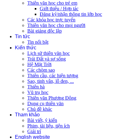
Thiên văn học cho trẻ em
Giới thiệu / Hợp tác
Đăng ký/nhận thông tin lớp học
Các khóa học trực tuyến
Thiên văn học cho mọi người
Bài giảng độc lập
Tin tức
Tin nổi bật
Kiến thức
Lịch sử thiên văn học
Trái Đất và sự sống
Hệ Mặt Trời
Các chòm sao
Thiên cầu, các hiện tượng
Sao, tinh vân, lỗ đen, ...
Thiên hà
Vũ trụ học
Thiên văn Phương Đông
Dụng cụ thiên văn
Chủ đề khác
Tham khảo
Bài viết, ý kiến
Phim, tài liệu, tiện ích
Giải trí
English website