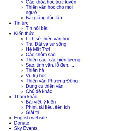
Các khóa học trực tuyến
Thiên văn học cho mọi
người
Bài giảng độc lập
Tin tức
Tin nổi bật
Kiến thức
Lịch sử thiên văn học
Trái Đất và sự sống
Hệ Mặt Trời
Các chòm sao
Thiên cầu, các hiện tượng
Sao, tinh vân, lỗ đen, ...
Thiên hà
Vũ trụ học
Thiên văn Phương Đông
Dụng cụ thiên văn
Chủ đề khác
Tham khảo
Bài viết, ý kiến
Phim, tài liệu, tiện ích
Giải trí
English website
Donate
Sky Events