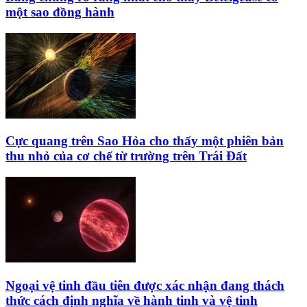
một sao đồng hành
Cực quang trên Sao Hỏa cho thấy một phiên bản
thu nhỏ của cơ chế từ trường trên Trái Đất
Ngoại vệ tinh đầu tiên được xác nhận đang thách
thức cách định nghĩa về hành tinh và vệ tinh