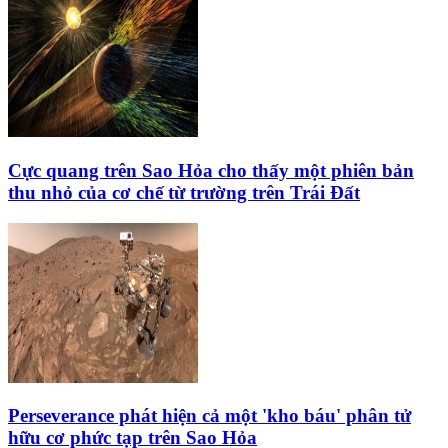
Cực quang trên Sao Hỏa cho thấy một phiên bản
thu nhỏ của cơ chế từ trường trên Trái Đất
Perseverance phát hiện cả một 'kho báu' phân tử
hữu cơ phức tạp trên Sao Hỏa