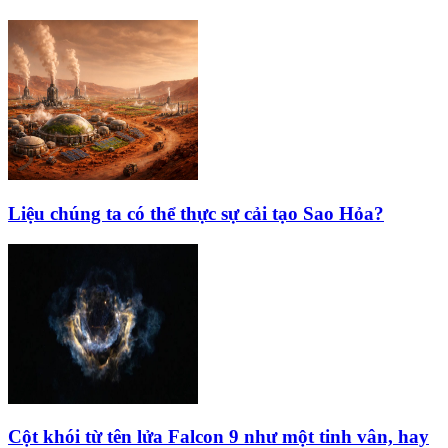
Liệu chúng ta có thể thực sự cải tạo Sao Hỏa?
Cột khói từ tên lửa Falcon 9 như một tinh vân, hay