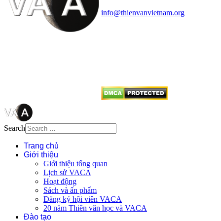
Điện thoại: 091.530.1116; Email:
info@thienvanvietnam.org
Mọi bài viết tại đây thuộc bản
quyền của VACA, vui lòng ghi rõ
tên tác giả và nguồn trích
dẫn
Thienvanvietnam.org
khi quý
vị tái sử dụng bất cứ nội dung nào
từ website này.
Search
Trang chủ
Giới thiệu
Giới thiệu tổng quan
Lịch sử VACA
Hoạt động
Sách và ấn phẩm
Đăng ký hội viên VACA
20 năm Thiên văn học và VACA
Đào tạo