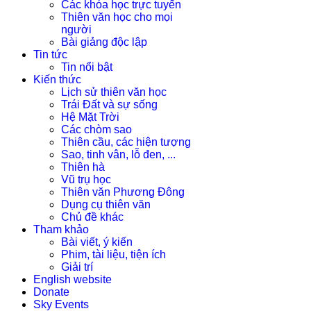
Các khóa học trực tuyến
Thiên văn học cho mọi
người
Bài giảng độc lập
Tin tức
Tin nổi bật
Kiến thức
Lịch sử thiên văn học
Trái Đất và sự sống
Hệ Mặt Trời
Các chòm sao
Thiên cầu, các hiện tượng
Sao, tinh vân, lỗ đen, ...
Thiên hà
Vũ trụ học
Thiên văn Phương Đông
Dụng cụ thiên văn
Chủ đề khác
Tham khảo
Bài viết, ý kiến
Phim, tài liệu, tiện ích
Giải trí
English website
Donate
Sky Events