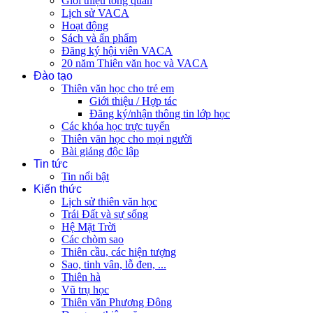
Giới thiệu tổng quan
Lịch sử VACA
Hoạt động
Sách và ấn phẩm
Đăng ký hội viên VACA
20 năm Thiên văn học và VACA
Đào tạo
Thiên văn học cho trẻ em
Giới thiệu / Hợp tác
Đăng ký/nhận thông tin lớp học
Các khóa học trực tuyến
Thiên văn học cho mọi người
Bài giảng độc lập
Tin tức
Tin nổi bật
Kiến thức
Lịch sử thiên văn học
Trái Đất và sự sống
Hệ Mặt Trời
Các chòm sao
Thiên cầu, các hiện tượng
Sao, tinh vân, lỗ đen, ...
Thiên hà
Vũ trụ học
Thiên văn Phương Đông