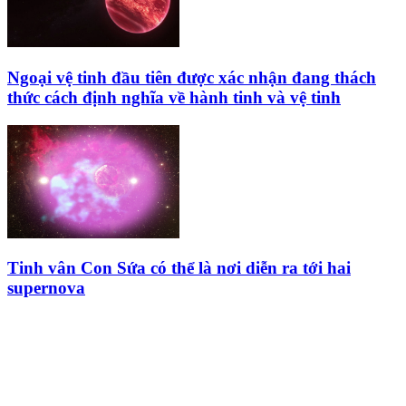
Ngoại vệ tinh đầu tiên được xác nhận đang thách
thức cách định nghĩa về hành tinh và vệ tinh
Tinh vân Con Sứa có thể là nơi diễn ra tới hai
supernova
HỘI THIÊN
VĂN VÀ VŨ TRỤ