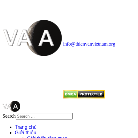
HỌC VIỆT NAM
Vietnam Astronomy and
Cosmology Association (VACA)
Văn phòng: 90b Khương Đình,
quận Thanh Xuân, Hà Nội
Điện thoại: 091.530.1116; Email:
info@thienvanvietnam.org
Mọi bài viết tại đây thuộc bản
quyền của VACA, vui lòng ghi rõ
tên tác giả và nguồn trích
dẫn
Thienvanvietnam.org
khi quý
vị tái sử dụng bất cứ nội dung nào
từ website này.
Search
Trang chủ
Giới thiệu