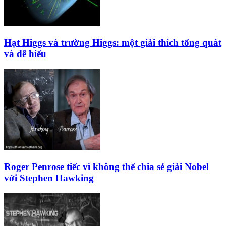
Hạt Higgs và trường Higgs: một giải thích tổng quát
và dễ hiểu
Roger Penrose tiếc vì không thể chia sẻ giải Nobel
với Stephen Hawking