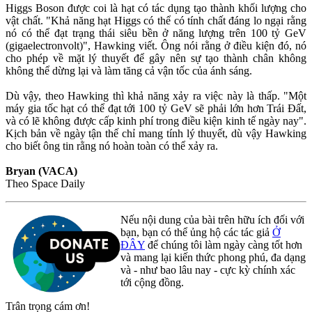
Higgs Boson được coi là hạt có tác dụng tạo thành khối lượng cho
vật chất. "Khả năng hạt Higgs có thể có tính chất đáng lo ngại rằng
nó có thể đạt trạng thái siêu bền ở năng lượng trên 100 tỷ GeV
(gigaelectronvolt)", Hawking viết. Ông nói rằng ở điều kiện đó, nó
cho phép về mặt lý thuyết để gây nên sự tạo thành chân không
không thể dừng lại và làm tăng cả vận tốc của ánh sáng.
Dù vậy, theo Hawking thì khả năng xảy ra việc này là thấp. "Một
máy gia tốc hạt có thể đạt tới 100 tỷ GeV sẽ phải lớn hơn Trái Đất,
và có lẽ không được cấp kinh phí trong điều kiện kinh tế ngày nay".
Kịch bản về ngày tận thế chỉ mang tính lý thuyết, dù vậy Hawking
cho biết ông tin rằng nó hoàn toàn có thể xảy ra.
Bryan (VACA)
Theo Space Daily
Nếu nội dung của bài trên hữu ích đối với
bạn, bạn có thể ủng hộ các tác giả
Ở
ĐÂY
để chúng tôi làm ngày càng tốt hơn
và mang lại kiến thức phong phú, đa dạng
và - như bao lâu nay - cực kỳ chính xác
tới cộng đồng.
Trân trọng cám ơn!