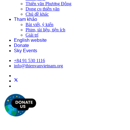
Thiên văn Phương Đông
Dụng cụ thiên văn
Chủ đề khác
Tham khảo
Bài viết, ý kiến
Phim, tài liệu, tiện ích
Giải trí
English website
Donate
Sky Events
+84 91 530 1116
info@thienvanvietnam.org