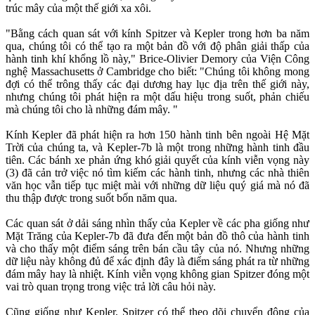
trúc mây của một thế giới xa xôi.
"Bằng cách quan sát với kính Spitzer và Kepler trong hơn ba năm
qua, chúng tôi có thể tạo ra một bản đồ với độ phân giải thấp của
hành tinh khí khổng lồ này," Brice-Olivier Demory của Viện Công
nghệ Massachusetts ở Cambridge cho biết: "Chúng tôi không mong
đợi có thể trông thấy các đại dương hay lục địa trên thế giới này,
nhưng chúng tôi phát hiện ra một dấu hiệu trong suốt, phản chiếu
mà chúng tôi cho là những đám mây. "
Kính Kepler đã phát hiện ra hơn 150 hành tinh bên ngoài Hệ Mặt
Trời của chúng ta, và Kepler-7b là một trong những hành tinh đầu
tiên. Các bánh xe phản ứng khó giải quyết của kính viễn vọng này
(3) đã cản trở việc nó tìm kiếm các hành tinh, nhưng các nhà thiên
văn học vẫn tiếp tục miệt mài với những dữ liệu quý giá mà nó đã
thu thập được trong suốt bốn năm qua.
Các quan sát ở dải sáng nhìn thấy của Kepler về các pha giống như
Mặt Trăng của Kepler-7b đã đưa đến một bản đồ thô của hành tinh
và cho thấy một điểm sáng trên bán cầu tây của nó. Nhưng những
dữ liệu này không đủ để xác định đây là điểm sáng phát ra từ những
đám mây hay là nhiệt. Kính viễn vọng không gian Spitzer đóng một
vai trò quan trọng trong việc trả lời câu hỏi này.
Cũng giống như Kepler, Spitzer có thể theo dõi chuyển động của