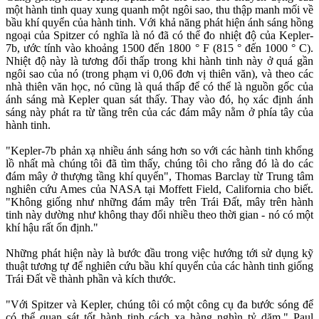
một hành tinh quay xung quanh một ngôi sao, thu thập manh mối về
bầu khí quyển của hành tinh. Với khả năng phát hiện ánh sáng hồng
ngoại của Spitzer có nghĩa là nó đã có thể đo nhiệt độ của Kepler-
7b, ước tính vào khoảng 1500 đến 1800 ° F (815 ° đến 1000 ° C).
Nhiệt độ này là tương đối thấp trong khi hành tinh này ở quá gần
ngôi sao của nó (trong phạm vi 0,06 đơn vị thiên văn), và theo các
nhà thiên văn học, nó cũng là quá thấp để có thể là nguồn gốc của
ánh sáng mà Kepler quan sát thấy. Thay vào đó, họ xác định ánh
sáng này phát ra từ tầng trên của các đám mây nằm ở phía tây của
hành tinh.
"Kepler-7b phản xạ nhiều ánh sáng hơn so với các hành tinh khổng
lồ nhất mà chúng tôi đã tìm thấy, chúng tôi cho rằng đó là do các
đám mây ở thượng tầng khí quyển", Thomas Barclay từ Trung tâm
nghiên cứu Ames của NASA tại Moffett Field, California cho biết.
"Không giống như những đám mây trên Trái Đất, mây trên hành
tinh này dường như không thay đổi nhiều theo thời gian - nó có một
khí hậu rất ổn định."
Những phát hiện này là bước đầu trong việc hướng tới sử dụng kỹ
thuật tương tự để nghiên cứu bầu khí quyển của các hành tinh giống
Trái Đất về thành phần và kích thước.
"Với Spitzer và Kepler, chúng tôi có một công cụ đa bước sóng để
có thể quan sát tốt hành tinh cách xa hàng nghìn tỷ dặm," Paul