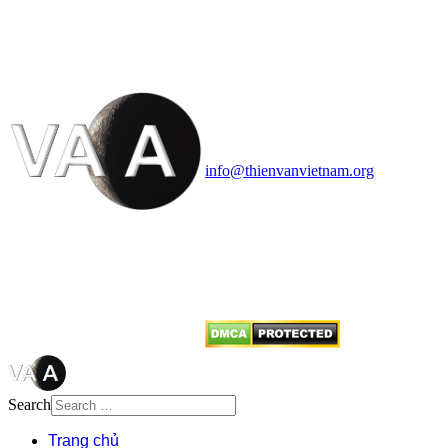
VĂN VÀ VŨ TRỤ
HỌC VIỆT NAM
Vietnam Astronomy and
Cosmology Association (VACA)
Văn phòng: 90b Khương Đình,
quận Thanh Xuân, Hà Nội
Điện thoại: 091.530.1116; Email:
info@thienvanvietnam.org
Mọi bài viết tại đây thuộc bản
quyền của VACA, vui lòng ghi rõ
tên tác giả và nguồn trích
dẫn
Thienvanvietnam.org
khi quý
vị tái sử dụng bất cứ nội dung nào
từ website này.
Search
Trang chủ