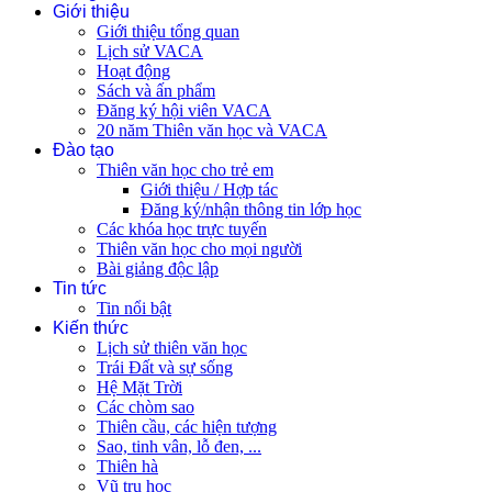
Giới thiệu
Giới thiệu tổng quan
Lịch sử VACA
Hoạt động
Sách và ấn phẩm
Đăng ký hội viên VACA
20 năm Thiên văn học và VACA
Đào tạo
Thiên văn học cho trẻ em
Giới thiệu / Hợp tác
Đăng ký/nhận thông tin lớp học
Các khóa học trực tuyến
Thiên văn học cho mọi người
Bài giảng độc lập
Tin tức
Tin nổi bật
Kiến thức
Lịch sử thiên văn học
Trái Đất và sự sống
Hệ Mặt Trời
Các chòm sao
Thiên cầu, các hiện tượng
Sao, tinh vân, lỗ đen, ...
Thiên hà
Vũ trụ học