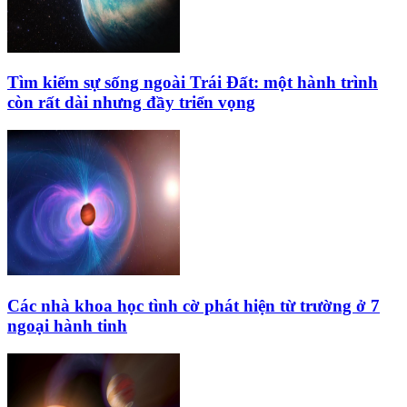
Tìm kiếm sự sống ngoài Trái Đất: một hành trình
còn rất dài nhưng đầy triển vọng
Các nhà khoa học tình cờ phát hiện từ trường ở 7
ngoại hành tinh