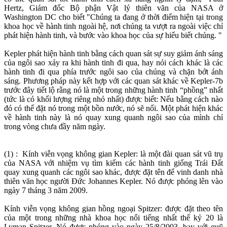
Hertz, Giám đốc Bộ phận Vật lý thiên văn của NASA ở
Washington DC cho biết "Chúng ta đang ở thời điểm hiện tại trong
khoa học về hành tinh ngoài hệ, nơi chúng ta vượt ra ngoài việc chỉ
phát hiện hành tinh, và bước vào khoa học của sự hiểu biết chúng. "
Kepler phát hiện hành tinh bằng cách quan sát sự suy giảm ánh sáng
của ngôi sao xảy ra khi hành tinh đi qua, hay nói cách khác là các
hành tinh đi qua phía trước ngôi sao của chúng và chặn bớt ánh
sáng. Phương pháp này kết hợp với các quan sát khác về Kepler-7b
trước đây tiết lộ rằng nó là một trong những hành tinh “phồng” nhất
(tức là có khối lượng riêng nhỏ nhất) được biết: Nếu bằng cách nào
đó có thể đặt nó trong một bồn nước, nó sẽ nổi. Một phát hiện khác
về hành tinh này là nó quay xung quanh ngôi sao của mình chỉ
trong vòng chưa đầy năm ngày.
(1) : Kính viễn vọng không gian Kepler: là một đài quan sát vũ trụ
của NASA với nhiệm vụ tìm kiếm các hành tinh giống Trái Đất
quay xung quanh các ngôi sao khác, được đặt tên để vinh danh nhà
thiên văn học người Đức Johannes Kepler. Nó được phóng lên vào
ngày 7 tháng 3 năm 2009.
Kính viễn vọng không gian hồng ngoại Spitzer: được đặt theo tên
của một trong những nhà khoa học nổi tiếng nhất thế kỷ 20 là
Lyman Spitzer. Nó được phóng vào ngày 25/8/2003, bay với quỹ