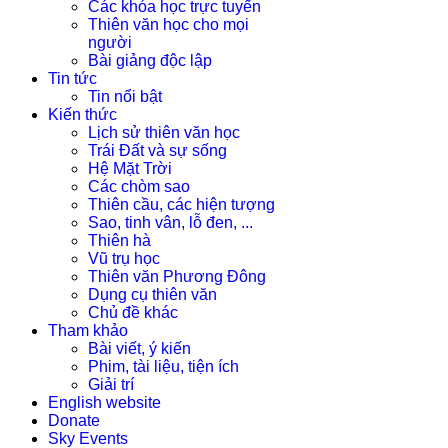
Các khóa học trực tuyến
Thiên văn học cho mọi
người
Bài giảng độc lập
Tin tức
Tin nổi bật
Kiến thức
Lịch sử thiên văn học
Trái Đất và sự sống
Hệ Mặt Trời
Các chòm sao
Thiên cầu, các hiện tượng
Sao, tinh vân, lỗ đen, ...
Thiên hà
Vũ trụ học
Thiên văn Phương Đông
Dụng cụ thiên văn
Chủ đề khác
Tham khảo
Bài viết, ý kiến
Phim, tài liệu, tiện ích
Giải trí
English website
Donate
Sky Events