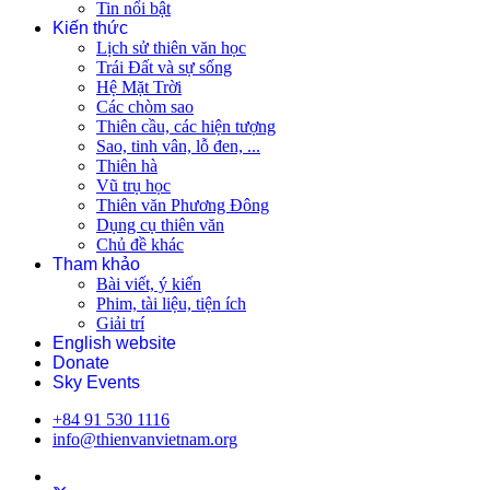
Tin nổi bật
Kiến thức
Lịch sử thiên văn học
Trái Đất và sự sống
Hệ Mặt Trời
Các chòm sao
Thiên cầu, các hiện tượng
Sao, tinh vân, lỗ đen, ...
Thiên hà
Vũ trụ học
Thiên văn Phương Đông
Dụng cụ thiên văn
Chủ đề khác
Tham khảo
Bài viết, ý kiến
Phim, tài liệu, tiện ích
Giải trí
English website
Donate
Sky Events
+84 91 530 1116
info@thienvanvietnam.org