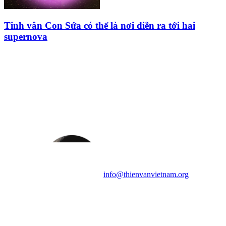
Tinh vân Con Sứa có thể là nơi diễn ra tới hai
supernova
HỘI THIÊN
VĂN VÀ VŨ TRỤ
HỌC VIỆT NAM
Vietnam Astronomy and
Cosmology Association (VACA)
Văn phòng: 90b Khương Đình,
quận Thanh Xuân, Hà Nội
Điện thoại: 091.530.1116; Email:
info@thienvanvietnam.org
Mọi bài viết tại đây thuộc bản
quyền của VACA, vui lòng ghi rõ
tên tác giả và nguồn trích
dẫn
Thienvanvietnam.org
khi quý