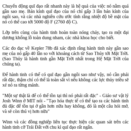
Chuyển động quĩ đạo rất nhanh này là hệ quả của việc nó nằm quá
gần sao mẹ. Bán kính quĩ đạo của nó chỉ gấp 3 lần bán kính của
ngôi sao, và các nhà nghiên cứu ước tính rằng nhiệt độ bề mặt của
nó có thể cao tới 5000 độ F (2760 độ C).
Lớp trên cùng của hành tinh hoàn toàn nóng chảy, tạo ra một đại
dương khổng lồ toàn dung nham, các nhà khoa học cho biết.
Các đo đạc về Kepler 78b đã xác định rằng hành tinh này gần sao
mẹ của nó gấp 40 lần so với khoảng cách từ Sao Thủy tới Mặt Trời.
(Sao Thủy là hành tinh gần Mặt Trời nhất trong Hệ Mặt Trời của
chúng ta).
Để hành tinh có thể có quĩ đạo gần ngôi sao như vậy, nó cần phải
rất đặc, thậm chí có thể là toàn sắt vì nếu không các lực thủy triều sẽ
xé nó ra từng mảnh.
"Một sự thật là để có thể tồn tại thì nó phải rất đặc" - Giáo sư vật lý
Josh Winn ở MIT nói - "Tạo hóa thực tế có thể tạo ra các hành tinh
đủ đặc để tồn tại ở gần hơn nữa hay không, đó là một câu hỏi mở,
và sẽ còn thú vị hơn nữa"
Winn và các đồng nghiệp liên tục thực hiện các quan sát trên các
hành tinh cỡ Trái Đất với chu kì quĩ đạo rất ngắn.