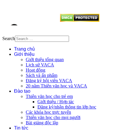
vị tái sử dụng bất cứ nội dung nào
từ website này.
Search
Trang chủ
Giới thiệu
Giới thiệu tổng quan
Lịch sử VACA
Hoạt động
Sách và ấn phẩm
Đăng ký hội viên VACA
20 năm Thiên văn học và VACA
Đào tạo
Thiên văn học cho trẻ em
Giới thiệu / Hợp tác
Đăng ký/nhận thông tin lớp học
Các khóa học trực tuyến
Thiên văn học cho mọi người
Bài giảng độc lập
Tin tức