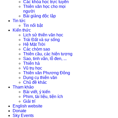
Các khóa học trực tuyến
Thiên văn học cho mọi
người
Bài giảng độc lập
Tin tức
Tin nổi bật
Kiến thức
Lịch sử thiên văn học
Trái Đất và sự sống
Hệ Mặt Trời
Các chòm sao
Thiên cầu, các hiện tượng
Sao, tinh vân, lỗ đen, ...
Thiên hà
Vũ trụ học
Thiên văn Phương Đông
Dụng cụ thiên văn
Chủ đề khác
Tham khảo
Bài viết, ý kiến
Phim, tài liệu, tiện ích
Giải trí
English website
Donate
Sky Events