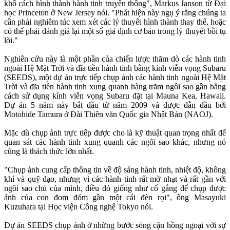
khổ cách hình thành hành tinh truyền thống", Markus Janson từ Đại
học Princeton ở New Jersey nói. "Phát hiện này ngụ ý rằng chúng ta
cần phải nghiêm túc xem xét các lý thuyết hình thành thay thế, hoặc
có thể phải đánh giá lại một số giả định cơ bản trong lý thuyết bồi tụ
lõi."
Nghiên cứu này là một phần của chiến lược thăm dò các hành tinh
ngoài Hệ Mặt Trời và đĩa tiền hành tinh bằng kính viễn vọng Subaru
(SEEDS), một dự án trực tiếp chụp ảnh các hành tinh ngoài Hệ Mặt
Trời và đĩa tiền hành tinh xung quanh hàng trăm ngôi sao gần bằng
cách sử dụng kính viễn vọng Subaru đặt tại Mauna Kea, Hawaii.
Dự án 5 năm này bắt đầu từ năm 2009 và được dẫn đầu bởi
Motohide Tamura ở Đài Thiên văn Quốc gia Nhật Bản (NAOJ).
Mặc dù chụp ảnh trực tiếp được cho là kỹ thuật quan trọng nhất để
quan sát các hành tinh xung quanh các ngôi sao khác, nhưng nó
cũng là thách thức lớn nhất.
"Chụp ảnh cung cấp thông tin về độ sáng hành tinh, nhiệt độ, không
khí và quỹ đạo, nhưng vì các hành tinh rất mờ nhạt và rất gần với
ngôi sao chủ của mình, điều đó giống như cố gắng để chụp được
ảnh của con đom đóm gần một cái đèn rọi", ông Masayuki
Kuzuhara tại Học viện Công nghệ Tokyo nói.
Dự án SEEDS chụp ảnh ở những bước sóng cận hồng ngoại với sự