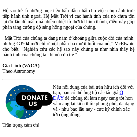
Hệ sao trẻ là những mục tiêu hấp dẫn nhất cho việc chụp ảnh trực
tiếp hành tinh ngoài Hệ Mặt Trời vì các hành tinh của nó chưa tồn
tại đủ lâu để mất quá nhiều nhiệt từ thời kì hình thành, điều này góp
phần tăng cường độ sáng hồng ngoại của chúng.
"Mặt Trời của chúng ta đang nằm ở khoảng giữa cuộc đời của mình,
nhưng GJ504 mới chỉ ở một phần ba mươi tuổi của nó," McElwain
cho biết. "Nghiên cứu các hệ sao này chúng ta như nhìn thấy hệ
hành tinh của chúng ta khi nó còn trẻ."
Gia Linh (VACA)
Theo Astronomy
Nếu nội dung của bài trên hữu ích đối với
bạn, bạn có thể ủng hộ các tác giả
Ở
ĐÂY
để chúng tôi làm ngày càng tốt hơn
và mang lại kiến thức phong phú, đa dạng
và - như bao lâu nay - cực kỳ chính xác
tới cộng đồng.
Trân trọng cám ơn!