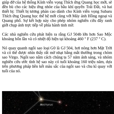
giúp đỡ của hệ thống Kính viễn vọng Thích ứng Quang học mới, sẽ
đền bù cho các hiệu ứng nhòe của bầu khí quyển Trái Đất, và hai
thiết bị: Thiết bị tương phản cao dành cho Kính viễn vọng Subaru
Thích ứng Quang học thế hệ mới cùng với Máy ảnh Hồng ngoại và
Quang phổ. Sự kết hợp này cho phép nhóm nghiên cứu đẩy ranh
giới chụp ảnh trực tiếp về phía hành tinh mờ.
Các nhà nghiên cứu phát hiện ra rằng GJ 504b lớn hơn Sao Mộc
khoảng bốn lần và có nhiệt độ hiện tại khoảng 460 ° F (237 ° C).
Nó quay quanh ngôi sao loại G0 là GJ 504, hơi nóng hơn Mặt Trời
và có thể được nhìn thấy rất mờ nhạt bằng mắt thường trong chòm
sao Virgo. Ngôi sao nằm cách chúng ta 57 năm ánh sáng, và nhóm
nghiên cứu ước tính hệ sao này có tuổi khoảng 160 triệu năm, dựa
trên phương pháp liên kết màu sắc của ngôi sao và chu kì quay với
tuổi của nó.