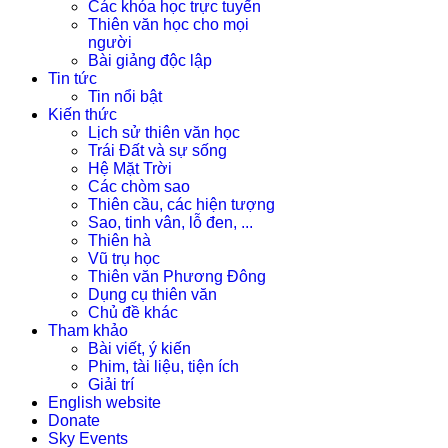
Các khóa học trực tuyến
Thiên văn học cho mọi
người
Bài giảng độc lập
Tin tức
Tin nổi bật
Kiến thức
Lịch sử thiên văn học
Trái Đất và sự sống
Hệ Mặt Trời
Các chòm sao
Thiên cầu, các hiện tượng
Sao, tinh vân, lỗ đen, ...
Thiên hà
Vũ trụ học
Thiên văn Phương Đông
Dụng cụ thiên văn
Chủ đề khác
Tham khảo
Bài viết, ý kiến
Phim, tài liệu, tiện ích
Giải trí
English website
Donate
Sky Events