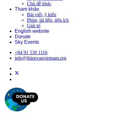
Chủ đề khác
Tham khảo
Bài viết, ý kiến
Phim, tài liệu, tiện ích
Giải trí
English website
Donate
Sky Events
+84 91 530 1116
info@thienvanvietnam.org