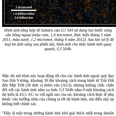
Hình ảnh tổng hợp từ Subaru của GJ 504 sử dụng hai bước sóng
cận hồng ngoại (màu cam, 1,6 micromet, thực hiện tháng 5 năm
2011, màu xanh, 1.2 micromet, tháng 4 năm 2012). Sau khi xử lý để
loại bỏ ánh sáng sao phân tán, hình ảnh cho thấy hành tinh quay
quanh, GJ 504b.
Mặc dù mô hình này hoạt động tốt cho các hành tinh ngoài quỹ đạo
Sao Hải Vương, khoảng 30 lần khoảng cách trung bình từ Trái Đất
đến Mặt Trời (30 đơn vị thiên văn [AU]), nhưng không chắc chắn
đối với các hành tinh nằm xa hơn. GJ 504b nằm ở một khoảng cách
dự kiến là 43,5 AU so với ngôi sao của nó, khoảng cách thực tế phụ
thuộc vào hướng nhìn của chúng ta tới hệ hành tinh, mà điều này lại
không biết chính xác.
"Đây là một trong những hành tinh khó giải thích nhất trong khuôn