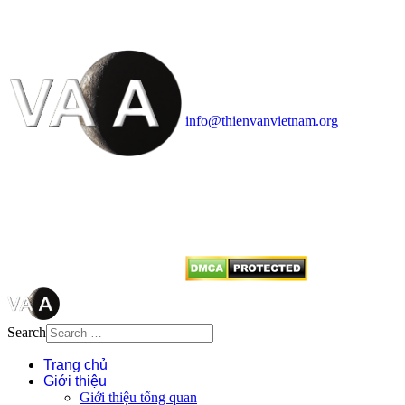
HỌC VIỆT NAM
Vietnam Astronomy and
Cosmology Association (VACA)
Văn phòng: 90b Khương Đình,
quận Thanh Xuân, Hà Nội
Điện thoại: 091.530.1116; Email:
info@thienvanvietnam.org
Mọi bài viết tại đây thuộc bản
quyền của VACA, vui lòng ghi rõ
tên tác giả và nguồn trích
dẫn
Thienvanvietnam.org
khi quý
vị tái sử dụng bất cứ nội dung nào
từ website này.
Search
Trang chủ
Giới thiệu
Giới thiệu tổng quan