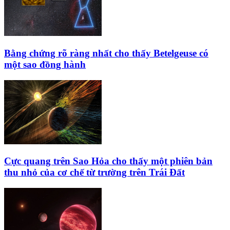
Bằng chứng rõ ràng nhất cho thấy Betelgeuse có
một sao đồng hành
Cực quang trên Sao Hỏa cho thấy một phiên bản
thu nhỏ của cơ chế từ trường trên Trái Đất