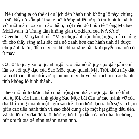
"Nếu chúng ta có thể đi du lịch đến hành tinh khổng lồ này, chúng
ta sẽ thấy nó vẫn phát sáng bởi lượng nhiệt từ quá trình hình thành
với một màu hoa anh đào thẫm, một màu đỏ buồn tẻ," ông Michael
McElwain từ Trung tâm không gian Goddard của NASA ở
Greenbelt, Maryland nói. "Máy chụp ảnh cận hồng ngoại của chúng
tôi cho thấy rằng màu sắc của nó xanh hơn các hành tinh đã được
chụp ảnh khác, điều này có thể chỉ ra rằng bầu khí quyển của nó có
ít mây."
GJ 504b quay xung quanh ngôi sao của nó ở quỹ đạo gấp gần chín
lần so với quỹ đạo của Sao Mộc quay quanh Mặt Trời, điều này đặt
ra một thách thức đối với quan niệm lý thuyết về cách mà các hành
tinh khổng lồ hình thành.
Theo mô hình được chấp nhận rộng rãi nhất, được gọi là mô hình
bồi tụ lõi, các hành tinh giống Sao Mộc bắt đầu từ các mảnh vỡ của
đĩa khí xung quanh một ngôi sao trẻ. Lõi được tạo ra bởi sự va chạm
giữa các tiểu hành tinh và sao chổi cung cấp một hạt giống đầu tiên,
và khi lõi này đạt đủ khối lượng, lực hấp dẫn của nó nhanh chóng
hút khí từ đĩa để hình thành hành tinh.