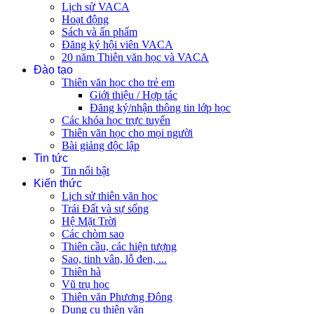
Lịch sử VACA
Hoạt động
Sách và ấn phẩm
Đăng ký hội viên VACA
20 năm Thiên văn học và VACA
Đào tạo
Thiên văn học cho trẻ em
Giới thiệu / Hợp tác
Đăng ký/nhận thông tin lớp học
Các khóa học trực tuyến
Thiên văn học cho mọi người
Bài giảng độc lập
Tin tức
Tin nổi bật
Kiến thức
Lịch sử thiên văn học
Trái Đất và sự sống
Hệ Mặt Trời
Các chòm sao
Thiên cầu, các hiện tượng
Sao, tinh vân, lỗ đen, ...
Thiên hà
Vũ trụ học
Thiên văn Phương Đông
Dụng cụ thiên văn