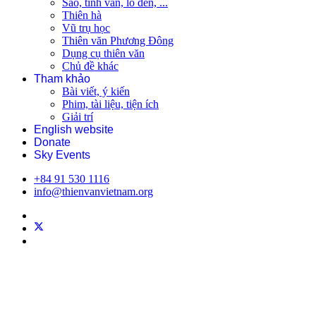
Sao, tinh vân, lỗ đen, ...
Thiên hà
Vũ trụ học
Thiên văn Phương Đông
Dụng cụ thiên văn
Chủ đề khác
Tham khảo
Bài viết, ý kiến
Phim, tài liệu, tiện ích
Giải trí
English website
Donate
Sky Events
+84 91 530 1116
info@thienvanvietnam.org