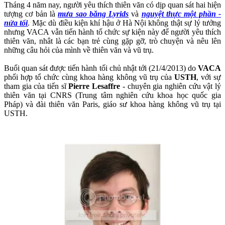
Tháng 4 năm nay, người yêu thích thiên văn có dịp quan sát hai hiện
tượng cơ bản là
mưa sao băng Lyrids
và
nguyệt thực một phần -
nửa tối
. Mặc dù điều kiện khí hậu ở Hà Nội không thật sự lý tưởng
nhưng VACA vẫn tiến hành tổ chức sự kiện này để người yêu thích
thiên văn, nhât là các bạn trẻ cùng gặp gỡ, trò chuyện và nêu lên
những câu hỏi của mình về thiên văn và vũ trụ.
Buổi quan sát được tiến hành tối chủ nhật tới (21/4/2013) do
VACA
phối hợp tổ chức cùng khoa hàng không vũ trụ của
USTH
, với sự
tham gia của tiến sĩ
Pierre Lesaffre
- chuyên gia nghiên cứu vật lý
thiên văn tại CNRS (Trung tâm nghiên cứu khoa học quốc gia
Pháp) và đài thiên văn Paris, giáo sư khoa hàng không vũ trụ tại
USTH.