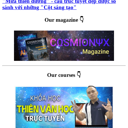
"Mưa thiên đường" - cấu trúc tuyệt đẹp được so
sánh với những "Cột sáng tạo"
Our magazine 👇
Our courses 👇