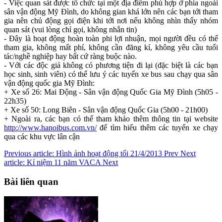
- Việc quan sát được tổ chức tại một địa điểm phù hợp ở phía ngoài
sân vận động Mỹ Đình, do không gian khá lớn nên các bạn tới tham
gia nên chủ động gọi điện khi tới nơi nếu không nhìn thấy nhóm
quan sát (vui lòng chỉ gọi, không nhắn tin)
- Đây là hoạt động hoàn toàn phi lợi nhuận, mọi người đều có thể
tham gia, không mất phí, không cần đăng kí, không yêu cầu tuổi
tác/nghề nghiệp hay bất cứ ràng buộc nào.
- Với các độc giả không có phương tiện đi lại (đặc biệt là các bạn
học sinh, sinh viên) có thể lưu ý các tuyến xe bus sau chạy qua sân
vận động quốc gia Mỹ Đình:
+ Xe số 26: Mai Động - Sân vận động Quốc Gia Mỹ Đình (5h05 -
22h35)
+ Xe số 50: Long Biên - Sân vận động Quốc Gia (5h00 - 21h00)
+ Ngoài ra, các bạn có thể tham khảo thêm thông tin tại website
http://www.hanoibus.com.vn/
để tìm hiểu thêm các tuyến xe chạy
qua các khu vực lân cận
Previous article: Hình ảnh hoạt động tối 21/4/2013
Prev
Next
article: Kỉ niệm 11 năm VACA
Next
Bài liên quan