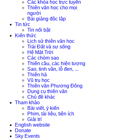
Các khóa học trực tuyến
Thiên văn học cho mọi
người
Bài giảng độc lập
Tin tức
Tin nổi bật
Kiến thức
Lịch sử thiên văn học
Trái Đất và sự sống
Hệ Mặt Trời
Các chòm sao
Thiên cầu, các hiện tượng
Sao, tinh vân, lỗ đen, ...
Thiên hà
Vũ trụ học
Thiên văn Phương Đông
Dụng cụ thiên văn
Chủ đề khác
Tham khảo
Bài viết, ý kiến
Phim, tài liệu, tiện ích
Giải trí
English website
Donate
Sky Events