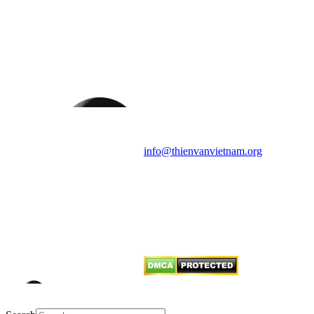
HỘI THIÊN
VĂN VÀ VŨ TRỤ
HỌC VIỆT NAM
Vietnam Astronomy and
Cosmology Association (VACA)
Văn phòng: 90b Khương Đình,
quận Thanh Xuân, Hà Nội
Điện thoại: 091.530.1116; Email:
info@thienvanvietnam.org
Mọi bài viết tại đây thuộc bản
quyền của VACA, vui lòng ghi rõ
tên tác giả và nguồn trích
dẫn
Thienvanvietnam.org
khi quý
vị tái sử dụng bất cứ nội dung nào
từ website này.