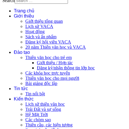
Search
Trang chủ
Giới thiệu
Giới thiệu tổng quan
Lịch sử VACA
Hoạt động
Sách và ấn phẩm
Đăng ký hội viên VACA
20 năm Thiên văn học và VACA
Đào tạo
Thiên văn học cho trẻ em
Giới thiệu / Hợp tác
Đăng ký/nhận thông tin lớp học
Các khóa học trực tuyến
Thiên văn học cho mọi người
Bài giảng độc lập
Tin tức
Tin nổi bật
Kiến thức
Lịch sử thiên văn học
Trái Đất và sự sống
Hệ Mặt Trời
Các chòm sao
Thiên cầu, các hiện tượng