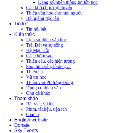
Đăng ký/nhận thông tin lớp học
Các khóa học trực tuyến
Thiên văn học cho mọi người
Bài giảng độc lập
Tin tức
Tin nổi bật
Kiến thức
Lịch sử thiên văn học
Trái Đất và sự sống
Hệ Mặt Trời
Các chòm sao
Thiên cầu, các hiện tượng
Sao, tinh vân, lỗ đen, ...
Thiên hà
Vũ trụ học
Thiên văn Phương Đông
Dụng cụ thiên văn
Chủ đề khác
Tham khảo
Bài viết, ý kiến
Phim, tài liệu, tiện ích
Giải trí
English website
Donate
Sky Events