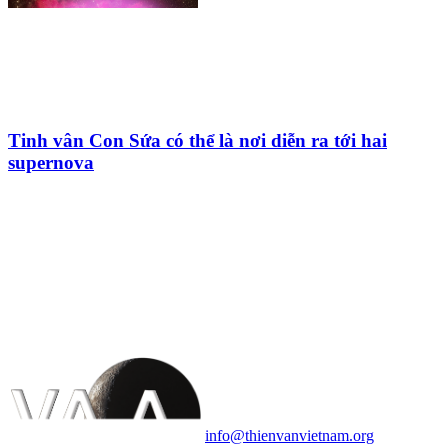
Tinh vân Con Sứa có thể là nơi diễn ra tới hai
supernova
HỘI THIÊN
VĂN VÀ VŨ TRỤ
HỌC VIỆT NAM
Vietnam Astronomy and
Cosmology Association (VACA)
Văn phòng: 90b Khương Đình,
quận Thanh Xuân, Hà Nội
Điện thoại: 091.530.1116; Email:
info@thienvanvietnam.org