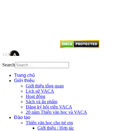
Mọi bài viết tại đây thuộc bản
quyền của VACA, vui lòng ghi rõ
tên tác giả và nguồn trích
dẫn
Thienvanvietnam.org
khi quý
vị tái sử dụng bất cứ nội dung nào
từ website này.
Search
Trang chủ
Giới thiệu
Giới thiệu tổng quan
Lịch sử VACA
Hoạt động
Sách và ấn phẩm
Đăng ký hội viên VACA
20 năm Thiên văn học và VACA
Đào tạo
Thiên văn học cho trẻ em
Giới thiệu / Hợp tác