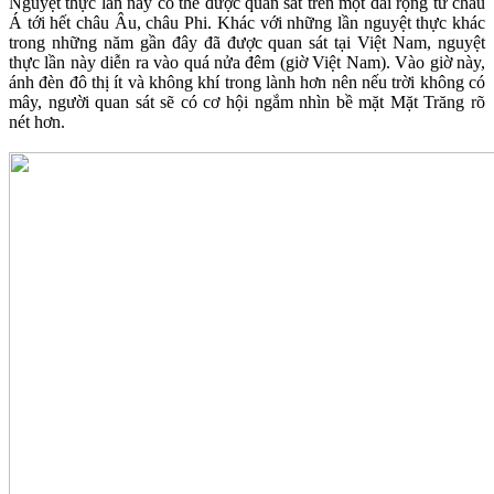
Nguyệt thực lần này có thể được quan sát trên một dải rộng từ châu
Á tới hết châu Âu, châu Phi. Khác với những lần nguyệt thực khác
trong những năm gần đây đã được quan sát tại Việt Nam, nguyệt
thực lần này diễn ra vào quá nửa đêm (giờ Việt Nam). Vào giờ này,
ánh đèn đô thị ít và không khí trong lành hơn nên nếu trời không có
mây, người quan sát sẽ có cơ hội ngắm nhìn bề mặt Mặt Trăng rõ
nét hơn.