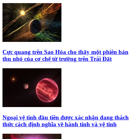
Cực quang trên Sao Hỏa cho thấy một phiên bản
thu nhỏ của cơ chế từ trường trên Trái Đất
Ngoại vệ tinh đầu tiên được xác nhận đang thách
thức cách định nghĩa về hành tinh và vệ tinh