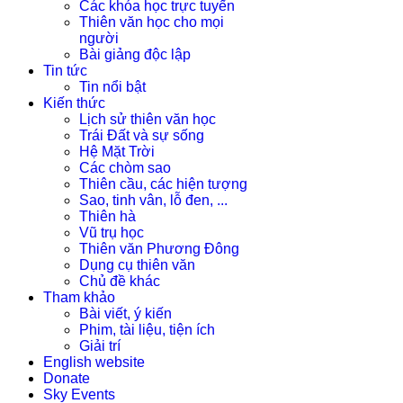
Các khóa học trực tuyến
Thiên văn học cho mọi
người
Bài giảng độc lập
Tin tức
Tin nổi bật
Kiến thức
Lịch sử thiên văn học
Trái Đất và sự sống
Hệ Mặt Trời
Các chòm sao
Thiên cầu, các hiện tượng
Sao, tinh vân, lỗ đen, ...
Thiên hà
Vũ trụ học
Thiên văn Phương Đông
Dụng cụ thiên văn
Chủ đề khác
Tham khảo
Bài viết, ý kiến
Phim, tài liệu, tiện ích
Giải trí
English website
Donate
Sky Events