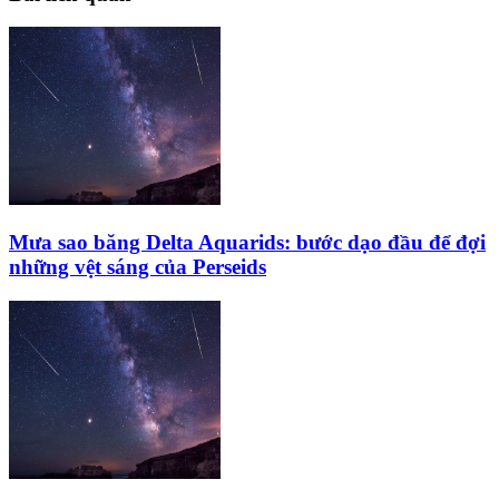
Mưa sao băng Delta Aquarids: bước dạo đầu để đợi
những vệt sáng của Perseids