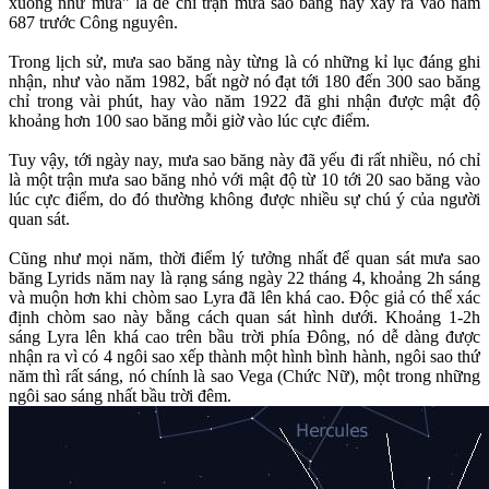
xuống như mưa" là để chỉ trận mưa sao băng này xảy ra vào năm
687 trước Công nguyên.
Trong lịch sử, mưa sao băng này từng là có những kỉ lục đáng ghi
nhận, như vào năm 1982, bất ngờ nó đạt tới 180 đến 300 sao băng
chỉ trong vài phút, hay vào năm 1922 đã ghi nhận được mật độ
khoảng hơn 100 sao băng mỗi giờ vào lúc cực điểm.
Tuy vậy, tới ngày nay, mưa sao băng này đã yếu đi rất nhiều, nó chỉ
là một trận mưa sao băng nhỏ với mật độ từ 10 tới 20 sao băng vào
lúc cực điểm, do đó thường không được nhiều sự chú ý của người
quan sát.
Cũng như mọi năm, thời điểm lý tưởng nhất để quan sát mưa sao
băng Lyrids năm nay là rạng sáng ngày 22 tháng 4, khoảng 2h sáng
và muộn hơn khi chòm sao Lyra đã lên khá cao. Độc giả có thể xác
định chòm sao này bằng cách quan sát hình dưới. Khoảng 1-2h
sáng Lyra lên khá cao trên bầu trời phía Đông, nó dễ dàng được
nhận ra vì có 4 ngôi sao xếp thành một hình bình hành, ngôi sao thứ
năm thì rất sáng, nó chính là sao Vega (Chức Nữ), một trong những
ngôi sao sáng nhất bầu trời đêm.