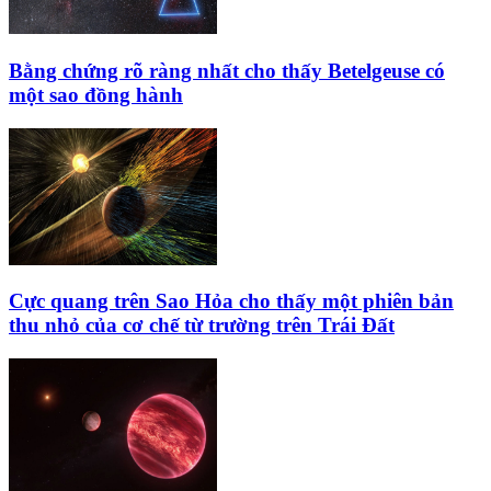
Bằng chứng rõ ràng nhất cho thấy Betelgeuse có
một sao đồng hành
Cực quang trên Sao Hỏa cho thấy một phiên bản
thu nhỏ của cơ chế từ trường trên Trái Đất