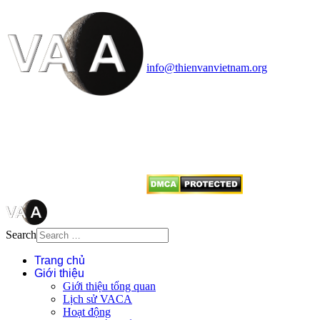
Vietnam Astronomy and
Cosmology Association (VACA)
Văn phòng: 90b Khương Đình,
quận Thanh Xuân, Hà Nội
Điện thoại: 091.530.1116; Email:
info@thienvanvietnam.org
Mọi bài viết tại đây thuộc bản
quyền của VACA, vui lòng ghi rõ
tên tác giả và nguồn trích
dẫn
Thienvanvietnam.org
khi quý
vị tái sử dụng bất cứ nội dung nào
từ website này.
Search
Trang chủ
Giới thiệu
Giới thiệu tổng quan
Lịch sử VACA
Hoạt động