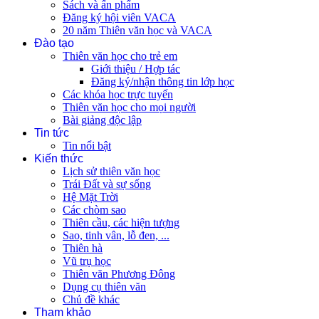
Sách và ấn phẩm
Đăng ký hội viên VACA
20 năm Thiên văn học và VACA
Đào tạo
Thiên văn học cho trẻ em
Giới thiệu / Hợp tác
Đăng ký/nhận thông tin lớp học
Các khóa học trực tuyến
Thiên văn học cho mọi người
Bài giảng độc lập
Tin tức
Tin nổi bật
Kiến thức
Lịch sử thiên văn học
Trái Đất và sự sống
Hệ Mặt Trời
Các chòm sao
Thiên cầu, các hiện tượng
Sao, tinh vân, lỗ đen, ...
Thiên hà
Vũ trụ học
Thiên văn Phương Đông
Dụng cụ thiên văn
Chủ đề khác
Tham khảo