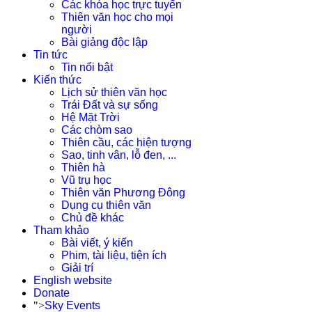
Các khóa học trực tuyến
Thiên văn học cho mọi
người
Bài giảng độc lập
Tin tức
Tin nổi bật
Kiến thức
Lịch sử thiên văn học
Trái Đất và sự sống
Hệ Mặt Trời
Các chòm sao
Thiên cầu, các hiện tượng
Sao, tinh vân, lỗ đen, ...
Thiên hà
Vũ trụ học
Thiên văn Phương Đông
Dụng cụ thiên văn
Chủ đề khác
Tham khảo
Bài viết, ý kiến
Phim, tài liệu, tiện ích
Giải trí
English website
Donate
">
Sky Events