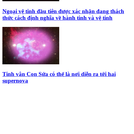
Ngoại vệ tinh đầu tiên được xác nhận đang thách
thức cách định nghĩa về hành tinh và vệ tinh
Tinh vân Con Sứa có thể là nơi diễn ra tới hai
supernova
HỘI THIÊN
VĂN VÀ VŨ TRỤ
HỌC VIỆT NAM