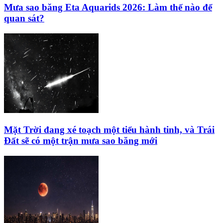
Mưa sao băng Eta Aquarids 2026: Làm thế nào để
quan sát?
Mặt Trời đang xé toạch một tiểu hành tinh, và Trái
Đất sẽ có một trận mưa sao băng mới