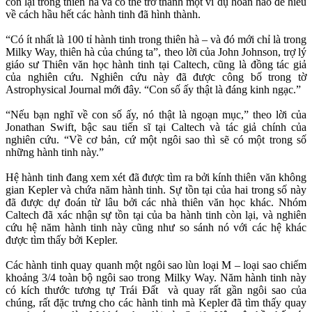
còn lại trong thiên hà và có thể trở thành một ví dụ hoàn hảo để hiểu
về cách hầu hết các hành tinh đã hình thành.
“Có ít nhất là 100 tỉ hành tinh trong thiên hà – và đó mới chỉ là trong
Milky Way, thiên hà của chúng ta”, theo lời của John Johnson, trợ lý
giáo sư Thiên văn học hành tinh tại Caltech, cũng là đồng tác giả
của nghiên cứu. Nghiên cứu này đã được công bố trong tờ
Astrophysical Journal mới đây. “Con số ấy thật là đáng kinh ngạc.”
“Nếu bạn nghĩ về con số ấy, nó thật là ngoạn mục,” theo lời của
Jonathan Swift, bậc sau tiến sĩ tại Caltech và tác giả chính của
nghiên cứu. “Về cơ bản, cứ một ngôi sao thì sẽ có một trong số
những hành tinh này.”
Hệ hành tinh đang xem xét đã được tìm ra bởi kính thiên văn không
gian Kepler và chứa năm hành tinh. Sự tồn tại của hai trong số này
đã được dự đoán từ lâu bởi các nhà thiên văn học khác. Nhóm
Caltech đã xác nhận sự tồn tại của ba hành tinh còn lại, và nghiên
cứu hệ năm hành tinh này cũng như so sánh nó với các hệ khác
được tìm thấy bởi Kepler.
Các hành tinh quay quanh một ngôi sao lùn loại M – loại sao chiếm
khoảng 3/4 toàn bộ ngôi sao trong Milky Way. Năm hành tinh này
có kích thước tương tự Trái Đất và quay rất gần ngôi sao của
chúng, rất đặc trưng cho các hành tinh mà Kepler đã tìm thấy quay