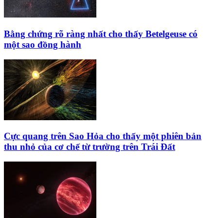
Bằng chứng rõ ràng nhất cho thấy Betelgeuse có
một sao đồng hành
Cực quang trên Sao Hỏa cho thấy một phiên bản
thu nhỏ của cơ chế từ trường trên Trái Đất