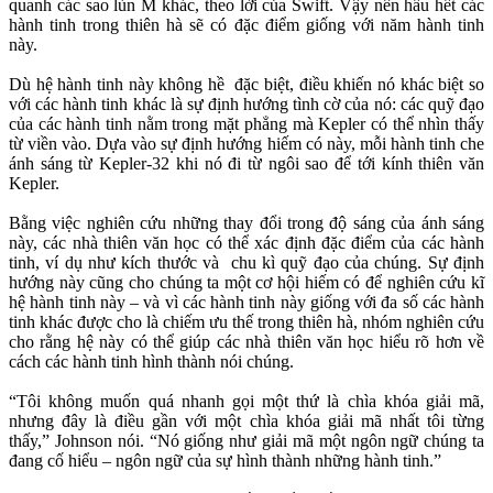
quanh các sao lùn M khác, theo lời của Swift. Vậy nên hầu hết các
hành tinh trong thiên hà sẽ có đặc điểm giống với năm hành tinh
này.
Dù hệ hành tinh này không hề đặc biệt, điều khiến nó khác biệt so
với các hành tinh khác là sự định hướng tình cờ của nó: các quỹ đạo
của các hành tinh nằm trong mặt phẳng mà Kepler có thể nhìn thấy
từ viền vào. Dựa vào sự định hướng hiếm có này, mỗi hành tinh che
ánh sáng từ Kepler-32 khi nó đi từ ngôi sao để tới kính thiên văn
Kepler.
Bằng việc nghiên cứu những thay đổi trong độ sáng của ánh sáng
này, các nhà thiên văn học có thể xác định đặc điểm của các hành
tinh, ví dụ như kích thước và chu kì quỹ đạo của chúng. Sự định
hướng này cũng cho chúng ta một cơ hội hiếm có để nghiên cứu kĩ
hệ hành tinh này – và vì các hành tinh này giống với đa số các hành
tinh khác được cho là chiếm ưu thế trong thiên hà, nhóm nghiên cứu
cho rằng hệ này có thể giúp các nhà thiên văn học hiểu rõ hơn về
cách các hành tinh hình thành nói chúng.
“Tôi không muốn quá nhanh gọi một thứ là chìa khóa giải mã,
nhưng đây là điều gần với một chìa khóa giải mã nhất tôi từng
thấy,” Johnson nói. “Nó giống như giải mã một ngôn ngữ chúng ta
đang cố hiểu – ngôn ngữ của sự hình thành những hành tinh.”