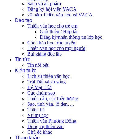
Sách và ấn phẩm
Đăng ký hội viên VACA
20 năm Thiên văn học và VACA
Đào tạo
Thiên văn học cho trẻ em
Giới thiệu / Hợp tác
Đăng ký/nhận thông tin lớp học
Các khóa học trực tuyến
Thiên văn học cho mọi người
Bài giảng độc lập
Tin tức
Tin nổi bật
Kiến thức
Lịch sử thiên văn học
Trái Đất và sự sống
Hệ Mặt Trời
Các chòm sao
Thiên cầu, các hiện tượng
Sao, tinh vân, lỗ đen, ...
Thiên hà
Vũ trụ học
Thiên văn Phương Đông
Dụng cụ thiên văn
Chủ đề khác
Tham khảo