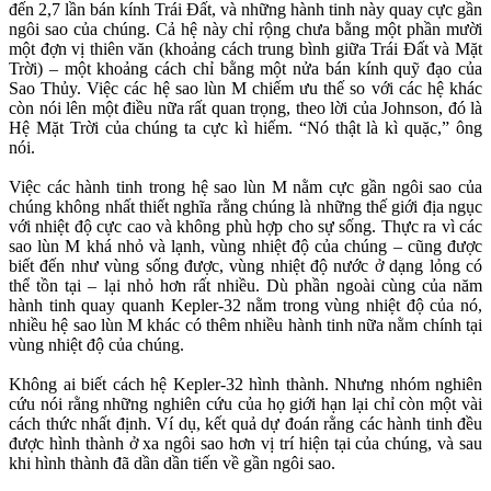
đến 2,7 lần bán kính Trái Đất, và những hành tinh này quay cực gần
ngôi sao của chúng. Cả hệ này chỉ rộng chưa bằng một phần mười
một đợn vị thiên văn (khoảng cách trung bình giữa Trái Đất và Mặt
Trời) – một khoảng cách chỉ bằng một nửa bán kính quỹ đạo của
Sao Thủy. Việc các hệ sao lùn M chiếm ưu thế so với các hệ khác
còn nói lên một điều nữa rất quan trọng, theo lời của Johnson, đó là
Hệ Mặt Trời của chúng ta cực kì hiếm. “Nó thật là kì quặc,” ông
nói.
Việc các hành tinh trong hệ sao lùn M nằm cực gần ngôi sao của
chúng không nhất thiết nghĩa rằng chúng là những thế giới địa ngục
với nhiệt độ cực cao và không phù hợp cho sự sống. Thực ra vì các
sao lùn M khá nhỏ và lạnh, vùng nhiệt độ của chúng – cũng được
biết đến như vùng sống được, vùng nhiệt độ nước ở dạng lỏng có
thể tồn tại – lại nhỏ hơn rất nhiều. Dù phần ngoài cùng của năm
hành tinh quay quanh Kepler-32 nằm trong vùng nhiệt độ của nó,
nhiều hệ sao lùn M khác có thêm nhiều hành tinh nữa nằm chính tại
vùng nhiệt độ của chúng.
Không ai biết cách hệ Kepler-32 hình thành. Nhưng nhóm nghiên
cứu nói rằng những nghiên cứu của họ giới hạn lại chỉ còn một vài
cách thức nhất định. Ví dụ, kết quả dự đoán rằng các hành tinh đều
được hình thành ở xa ngôi sao hơn vị trí hiện tại của chúng, và sau
khi hình thành đã dần dần tiến về gần ngôi sao.