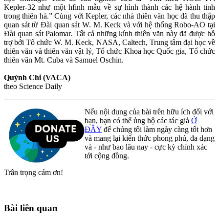
Kepler-32 như một hfinh mẫu về sự hình thành các hệ hành tinh
trong thiên hà.” Cùng với Kepler, các nhà thiên văn học đã thu thập
quan sát từ Đài quan sát W. M. Keck và với hệ thống Robo-AO tại
Đài quan sát Palomar. Tất cả những kính thiên văn này đã được hỗ
trợ bởi Tổ chức W. M. Keck, NASA, Caltech, Trung tâm đại học về
thiên văn và thiên văn vật lý, Tổ chức Khoa học Quốc gia, Tổ chức
thiên văn Mt. Cuba và Samuel Oschin.
Quỳnh Chi (VACA)
theo Science Daily
Nếu nội dung của bài trên hữu ích đối với
bạn, bạn có thể ủng hộ các tác giả
Ở
ĐÂY
để chúng tôi làm ngày càng tốt hơn
và mang lại kiến thức phong phú, đa dạng
và - như bao lâu nay - cực kỳ chính xác
tới cộng đồng.
Trân trọng cám ơn!
Bài liên quan