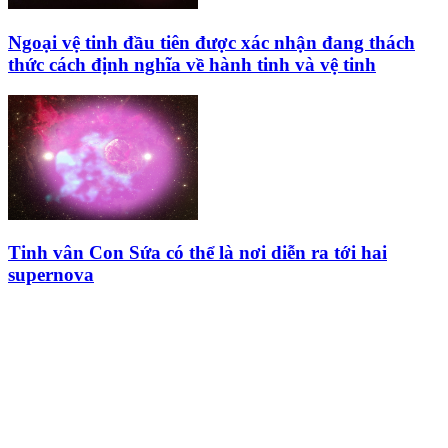
Ngoại vệ tinh đầu tiên được xác nhận đang thách
thức cách định nghĩa về hành tinh và vệ tinh
Tinh vân Con Sứa có thể là nơi diễn ra tới hai
supernova
HỘI THIÊN
VĂN VÀ VŨ TRỤ
HỌC VIỆT NAM