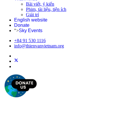
Bài viết, ý kiến
Phim, tài liệu, tiện ích
Giải trí
English website
Donate
">
Sky Events
+84 91 530 1116
info@thienvanvietnam.org