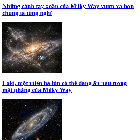
Những cánh tay xoắn của Milky Way vươn xa hơn
chúng ta từng nghĩ
Loki, một thiên hà lùn có thể đang ẩn náu trong
mặt phẳng của Milky Way