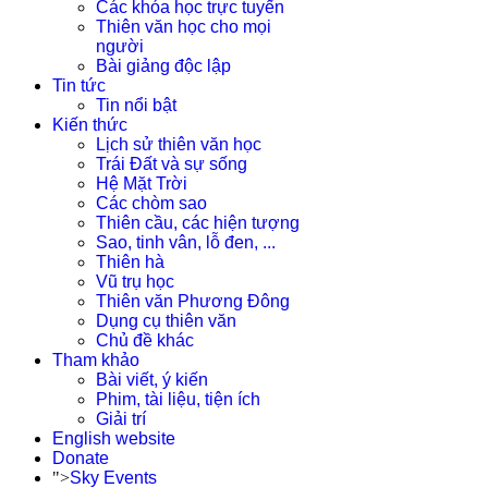
Các khóa học trực tuyến
Thiên văn học cho mọi
người
Bài giảng độc lập
Tin tức
Tin nổi bật
Kiến thức
Lịch sử thiên văn học
Trái Đất và sự sống
Hệ Mặt Trời
Các chòm sao
Thiên cầu, các hiện tượng
Sao, tinh vân, lỗ đen, ...
Thiên hà
Vũ trụ học
Thiên văn Phương Đông
Dụng cụ thiên văn
Chủ đề khác
Tham khảo
Bài viết, ý kiến
Phim, tài liệu, tiện ích
Giải trí
English website
Donate
">
Sky Events