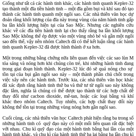
Giống như tất cả các hành tinh khác, các hành tinh quanh Kepler-32
tạo thành một đĩa tiền hành tinh – một đĩa gồm bụi và khí sau đó tạo
thành các hành tinh quanh một ngôi sao. Các nhà thiên văn học dự
đoán rằng khối lượng của đĩa này trong vùng của năm hành tinh gấp
ba lần khối lượng hiện tại của Sao Mộc. Nhưng các nghiên cứu
khác về các đĩa tiền hành tinh lại cho thấy rằng ba lần khối lượng
Sao Mộc không thể ép được vào một vùng nhỏ bé và gần một ngôi
sao đến thế, vậy nên nhóm Caltech đã có thể kết luận rằng các hành
tinh quanh Kepler-32 đã được hình thành ở xa hơn.
Một trong những bằng chứng nữa liên quan đến việc các sao lùn M
tỏa sáng và nóng hơn khi chúng còn trẻ, khi những hành tinh đang
trong giai đoạn hình thành. Kepler-32 lúc đó sẽ quá nóng cho sự
tồn tại của bụi gần ngôi sao này – một thành phần chủ chốt trong
việc xây nên các hành tinh. Trước kia, các nhà thiên văn học khác
đã xác định rằng hành tinh thứ ba và thứ tư từ ngôi sao này không
đặc lắm, nghĩa là chúng có thể được tạo thành từ các hợp chất dễ
thay đổi như cacbon dioxide, mê-tan, hoặc các loại bằng và khí
khác theo nhóm Caltech. Tuy nhiên, các hợp chất thay đổi này
không thể tồn tại trong những vùng nóng hơn gần ngôi sao.
Cuối cùng, các nhà thiên văn học Caltech phát hiện rằng ba trong số
những hành tinh có quỹ đạo này có một mối liên quan rất đặc biệt
với nhau. Chu kì quỹ đạo của một hành tinh bằng hai lần của một
hành tinh khác, và chu kì của hành tinh thứ ba lại bằng ba lần chu kì