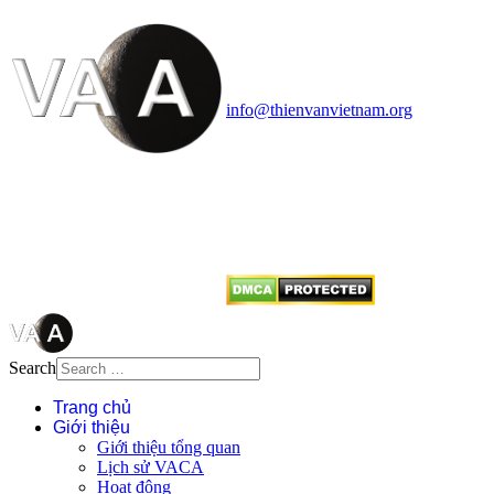
Vietnam Astronomy and
Cosmology Association (VACA)
Văn phòng: 90b Khương Đình,
quận Thanh Xuân, Hà Nội
Điện thoại: 091.530.1116; Email:
info@thienvanvietnam.org
Mọi bài viết tại đây thuộc bản
quyền của VACA, vui lòng ghi rõ
tên tác giả và nguồn trích
dẫn
Thienvanvietnam.org
khi quý
vị tái sử dụng bất cứ nội dung nào
từ website này.
Search
Trang chủ
Giới thiệu
Giới thiệu tổng quan
Lịch sử VACA
Hoạt động