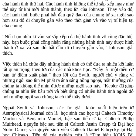
của hành tinh thứ hai. Các hành tinh không thể tự sắp xếp ngay như
thế này từ khi mới hình thành, theo lời của Johnson. Thay vào đó,
các hành tinh buộc phải bắt đầu quỹ đạo của chúng từ xa ngôi sao
hơn sau đó di chuyển gần vào theo thời gian và vào vị trí hiện tại
của chúng.
“Nếu bạn nhìn kĩ vào sự sắp xếp của hệ hành tinh vô cùng đặc biệt
này, bạn buộc phải công nhận rằng những hành tinh này được hình
thành ở xa và sau đó bắt đầu di chuyển gần vào,” Johnson giải
thích.
Việc thiên hà chứa đầy những hành tinh có thể đưa ra nhiều kết luận
rất quan trọng, theo lời của các nhà khoa học. “Đây là một điều cơ
bản từ điểm xuất phát,” theo lời của Swift, người chú ý rằng vì
những ngôi sao lùn M phát ra ánh sáng hồng ngoại, mắt thường của
chúng ta không thể nhìn được những ngôi sao này. “Kepler đã giúp
chúng ta nhìn lên bầu trời và biết rằng có nhiều hành tinh ngoài đó
hơn những ngôi sao chúng ta có thể thấy được.
Ngoài Swift và Johnson, các tác giả khác xuất hiện trên tờ
Astrophysical Journal còn là học sinh cao học tại Caltech Timothy
Morton và Benjamin Montet, bậc sau tiến sĩ tại Caltech Philip
Muirhead, nguyên bậc sau tiến sĩ Caltech Justin Crepp từ Đại học
Notre Dame, và nguyên sinh viên Caltech Daniel Fabrycky tại Đại
học Chicago. Tiêu đề của nghiên cứu là “Tìm hiểu KOIS IV: