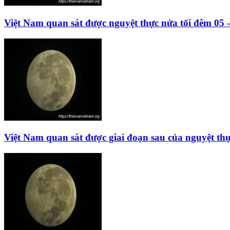
Việt Nam quan sát được nguyệt thực nửa tối đêm 05 
Việt Nam quan sát được giai đoạn sau của nguyệt thự