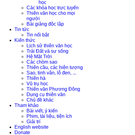
học
Các khóa học trực tuyến
Thiên văn học cho mọi
người
Bài giảng độc lập
Tin tức
Tin nổi bật
Kiến thức
Lịch sử thiên văn học
Trái Đất và sự sống
Hệ Mặt Trời
Các chòm sao
Thiên cầu, các hiện tượng
Sao, tinh vân, lỗ đen, ...
Thiên hà
Vũ trụ học
Thiên văn Phương Đông
Dụng cụ thiên văn
Chủ đề khác
Tham khảo
Bài viết, ý kiến
Phim, tài liệu, tiện ích
Giải trí
English website
Donate