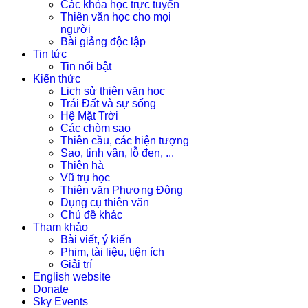
Các khóa học trực tuyến
Thiên văn học cho mọi
người
Bài giảng độc lập
Tin tức
Tin nổi bật
Kiến thức
Lịch sử thiên văn học
Trái Đất và sự sống
Hệ Mặt Trời
Các chòm sao
Thiên cầu, các hiện tượng
Sao, tinh vân, lỗ đen, ...
Thiên hà
Vũ trụ học
Thiên văn Phương Đông
Dụng cụ thiên văn
Chủ đề khác
Tham khảo
Bài viết, ý kiến
Phim, tài liệu, tiện ích
Giải trí
English website
Donate
Sky Events