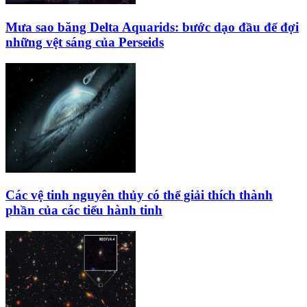
Mưa sao băng Delta Aquarids: bước dạo đầu để đợi
những vệt sáng của Perseids
Các vệ tinh nguyên thủy có thể giải thích thành
phần của các tiểu hành tinh