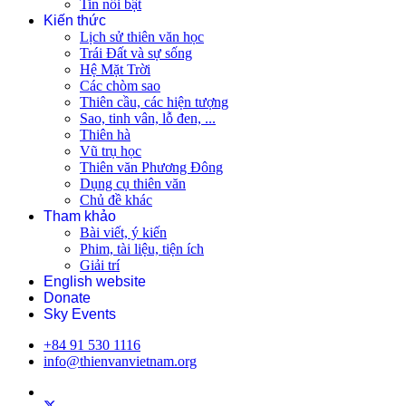
Tin nổi bật
Kiến thức
Lịch sử thiên văn học
Trái Đất và sự sống
Hệ Mặt Trời
Các chòm sao
Thiên cầu, các hiện tượng
Sao, tinh vân, lỗ đen, ...
Thiên hà
Vũ trụ học
Thiên văn Phương Đông
Dụng cụ thiên văn
Chủ đề khác
Tham khảo
Bài viết, ý kiến
Phim, tài liệu, tiện ích
Giải trí
English website
Donate
Sky Events
+84 91 530 1116
info@thienvanvietnam.org