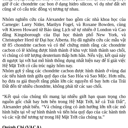
giữ ở các chondrite cac bon ở dạng hidro silicon, ví dụ như đất sét
cũng sẽ có cấu trúc đồng vị tương tự nhau.
Nhóm nghiên cứu của Alexander bao gồm các nhà khoa học của
Carnegie: Larry Nitler, Marilyn Fogel, và Roxane Bowden, cùng
với Kieren Howard từ Bảo tàng Lịch sử tự nhiên ở London và Cao
đẳng Kingsborough của Đại học thành phố New York, và
Christopher Herd từ Đại học Alberta. Họ đã nghiên cứu các mẫu vật
từ 85 chondrite cacbon và có thể chứng minh rằng các chondrite
cacbon có lẽ không được hình thành ở khu vực hình thành sao chổi,
vì chúng có trữ lượng deuterium thấp hơn hẳn. Nếu vậy, kết quả này
đi ngược lại với hai mô hình thông dụng nhất hiện nay để lí giải việc
Hệ Mặt Trời có cấu trúc ngày hôm nay.
Nhóm gợi ý rằng các chondrite cacbon được hình thành ở vùng đai
các tiểu hành tinh giữa quỹ đạo của Sao Hỏa và Sao Mộc. Hơn nữa,
họ đưa ra giả thuyết rằng phần lớn các nguyên tố bay hơn của Trái
Đất đến từ nhiều chondrite, không phải từ các sao chổi.
“Kết quả của chúng tôi mang lại nhiều giới hạn quan trọng cho
nguồn gốc chất bay hơn bên trong Hệ Mặt Trời, kể cả Trái Đất”,
Alexander phát biểu. “Và chúng cũng có ảnh hưởng lớn tới các mô
hình hiện tại về sự hình thành và tiến hóa quỹ đạo của các hành tinh
và các vật thể tương tự trong Hệ Mặt Trời của chúng ta.”
Quỳnh Chi (VACA)