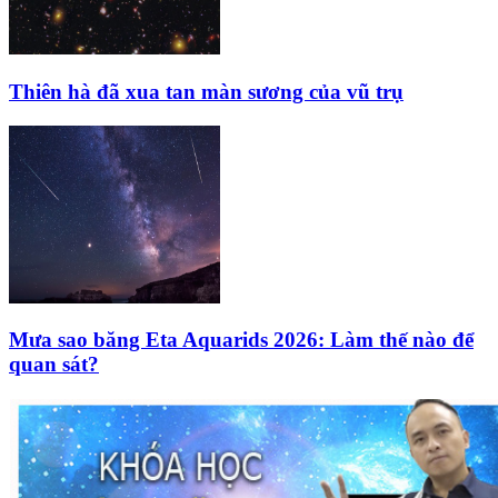
Thiên hà đã xua tan màn sương của vũ trụ
Mưa sao băng Eta Aquarids 2026: Làm thế nào để
quan sát?