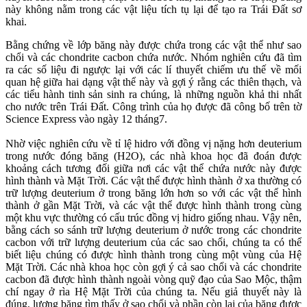
này không nằm trong các vật liệu tích tụ lại để tạo ra Trái Đất sơ
khai.
Bằng chứng về lớp băng này được chứa trong các vật thể như sao
chổi và các chondrite cacbon chứa nước. Nhóm nghiên cứu đã tìm
ra các số liệu đi ngược lại với các lí thuyết chiếm ưu thế về mối
quan hệ giữa hai dạng vật thể này và gợi ý rằng các thiên thạch, và
các tiểu hành tinh sản sinh ra chúng, là những nguồn khả thi nhất
cho nước trên Trái Đất. Công trình của họ được đã công bố trên tờ
Science Express vào ngày 12 tháng7.
Nhờ việc nghiên cứu về tỉ lệ hidro với đồng vị nặng hơn deuterium
trong nước đóng băng (H2O), các nhà khoa học đã đoán được
khoảng cách tương đối giữa nơi các vật thể chứa nước này được
hình thành và Mặt Trời. Các vật thể được hình thành ở xa thường có
trữ lượng deuterium ở trong băng lớn hơn so với các vật thể hình
thành ở gần Mặt Trời, và các vật thể được hình thành trong cùng
một khu vực thường có cấu trúc đồng vị hidro giống nhau. Vậy nên,
bằng cách so sánh trữ lượng deuterium ở nước trong các chondrite
cacbon với trữ lượng deuterium của các sao chổi, chúng ta có thể
biết liệu chúng có được hình thành trong cùng một vùng của Hệ
Mặt Trời. Các nhà khoa học còn gợi ý cả sao chổi và các chondrite
cacbon đã được hình thành ngoài vòng quỹ đạo của Sao Mộc, thậm
chí ngay ở rìa Hệ Mặt Trời của chúng ta. Nếu giả thuyết này là
đúng, lượng băng tìm thấy ở sao chổi và phần còn lại của băng được