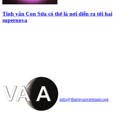
Tinh vân Con Sứa có thể là nơi diễn ra tới hai
supernova
HỘI THIÊN
VĂN VÀ VŨ TRỤ
HỌC VIỆT NAM
Vietnam Astronomy and
Cosmology Association (VACA)
Văn phòng: 90b Khương Đình,
quận Thanh Xuân, Hà Nội
Điện thoại: 091.530.1116; Email:
info@thienvanvietnam.org
Mọi bài viết tại đây thuộc bản
quyền của VACA, vui lòng ghi rõ
tên tác giả và nguồn trích
dẫn
Thienvanvietnam.org
khi quý