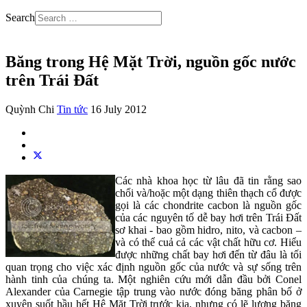
Search
Băng trong Hệ Mặt Trời, nguồn gốc nước
trên Trái Đất
Quỳnh Chi
Tin tức
16 July 2012
Các nhà khoa học từ lâu đã tin rằng sao
chổi và/hoặc một dạng thiên thạch cổ được
gọi là các chondrite cacbon là nguồn gốc
của các nguyên tố dễ bay hơi trên Trái Đất
sơ khai - bao gồm hidro, nito, và cacbon –
và có thể cuả cả các vật chất hữu cơ. Hiểu
được những chất bay hơi đến từ đâu là tối
quan trọng cho việc xác định nguồn gốc của nước và sự sống trên
hành tinh của chúng ta. Một nghiên cứu mới dẫn đầu bởi Conel
Alexander của Carnegie tập trung vào nước đóng băng phân bố ở
xuyên suốt hầu hết Hệ Mặt Trời trước kia, nhưng có lẽ lượng băng