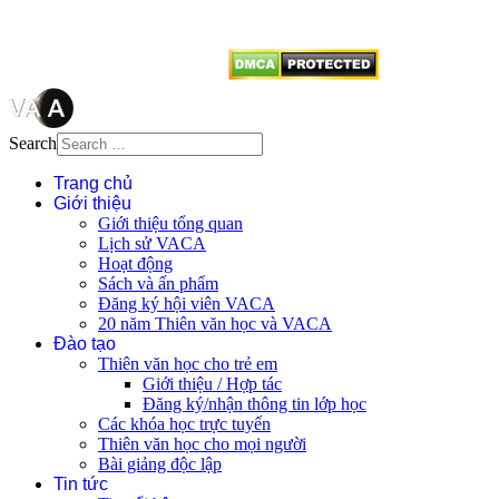
vị tái sử dụng bất cứ nội dung nào
từ website này.
Search
Trang chủ
Giới thiệu
Giới thiệu tổng quan
Lịch sử VACA
Hoạt động
Sách và ấn phẩm
Đăng ký hội viên VACA
20 năm Thiên văn học và VACA
Đào tạo
Thiên văn học cho trẻ em
Giới thiệu / Hợp tác
Đăng ký/nhận thông tin lớp học
Các khóa học trực tuyến
Thiên văn học cho mọi người
Bài giảng độc lập
Tin tức