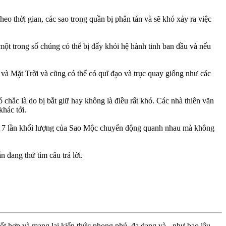
eo thời gian, các sao trong quần bị phân tán và sẽ khó xảy ra việc
một trong số chúng có thể bị đẩy khỏi hệ hành tinh ban đầu và nếu
 và Mặt Trời và cũng có thể có quĩ đạo và trục quay giống như các
 chắc là do bị bắt giữ hay không là điều rất khó. Các nhà thiên văn
khác tới.
và 7 lần khối lượng của Sao Mộc chuyển động quanh nhau mà không
 đang thử tìm câu trả lời.
ốt hơn và mang lại kiến thức phong phú, đa dạng và - như bao lâu