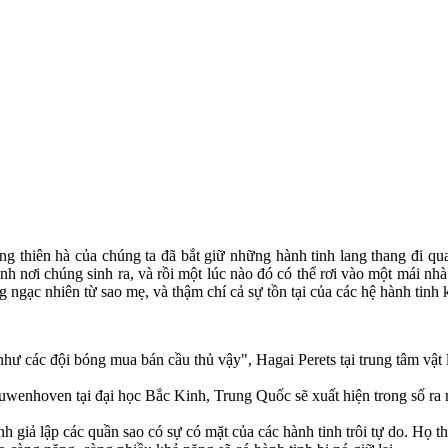
ong thiên hà của chúng ta đã bắt giữ những hành tinh lang thang đi q
h nơi chúng sinh ra, và rồi một lúc nào đó có thể rơi vào một mái nhà 
 ngạc nhiên từ sao mẹ, và thậm chí cả sự tồn tại của các hệ hành tinh 
hư các đội bóng mua bán cầu thủ vậy", Hagai Perets tại trung tâm vật 
uwenhoven tại đại học Bắc Kinh, Trung Quốc sẽ xuất hiện trong số ra n
 giả lập các quần sao có sự có mặt của các hành tinh trôi tự do. Họ th