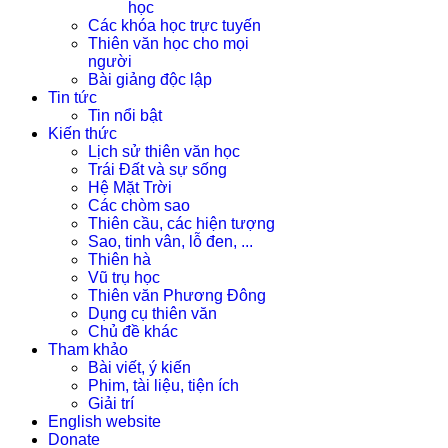
học
Các khóa học trực tuyến
Thiên văn học cho mọi
người
Bài giảng độc lập
Tin tức
Tin nổi bật
Kiến thức
Lịch sử thiên văn học
Trái Đất và sự sống
Hệ Mặt Trời
Các chòm sao
Thiên cầu, các hiện tượng
Sao, tinh vân, lỗ đen, ...
Thiên hà
Vũ trụ học
Thiên văn Phương Đông
Dụng cụ thiên văn
Chủ đề khác
Tham khảo
Bài viết, ý kiến
Phim, tài liệu, tiện ích
Giải trí
English website
Donate