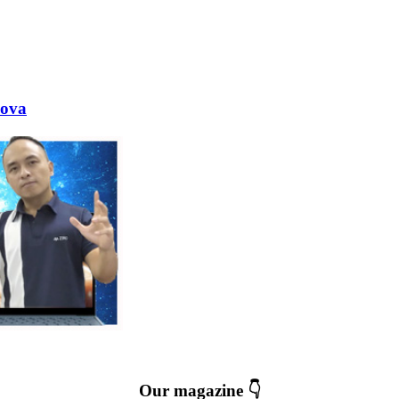
nova
Our magazine 👇