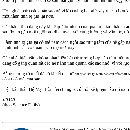
3 tới 6 phần trăm số sao sẽ sớm bắt giữ lấy một hành tinh như vậy. Sa
Họ nghiên cứu các quần sao trẻ vì khả năng bắt giữ xảy ra cao hơn kh
một hành tinh bị giữ lại hơn.
Các hành tinh dạng này là hệ quả tự nhiên của quá trình tạo thành cá
sau đó nó gặp một ngôi sao di chuyển với cùng hướng và vận tốc, nó 
Hành tinh bị giữ lại có thể nằm cách ngôi sao trung tâm của hệ gấp h
hành tinh sẵn có quanh sao mẹ mới này.
Các nhà thiên văn không phát hiện bất cứ trường hợp nào như trên tron
đang cố gắng quan sát các hệ hành tinh quanh các sao nhỏ, vì với lực 
Bằng chứng rõ nhất đã có là kết quả từ
đài quan sát tại Nam bán cầu của châu 
có sự có mặt của sao.
Liệu bản thân Hệ Mặt Trời của chúng ta có một kẻ tị nạn nào đó nằm x
VACA
(theo Science Daily)
Nếu nội dung của bài trên hữu ích đối với b