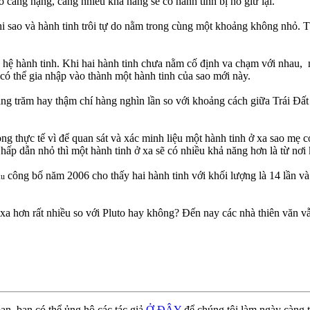
o càng nặng, càng nhiều khả năng sẽ có hành tinh bị nó giữ lại.
i sao và hành tinh trôi tự do nằm trong cùng một khoảng không nhỏ. Th
c hệ hành tinh. Khi hai hành tinh chưa nằm cố định va chạm với nhau, 
có thể gia nhập vào thành một hành tinh của sao mới này.
àng trăm hay thậm chí hàng nghìn lần so với khoảng cách giữa Trái Đất
g thực tế vì để quan sát và xác minh liệu một hành tinh ở xa sao mẹ có
hấp dẫn nhỏ thì một hành tinh ở xa sẽ có nhiều khả năng hơn là từ nơi 
công bố năm 2006 cho thấy hai hành tinh với khối lượng là 14 lần 
Âu
a hơn rất nhiều so với Pluto hay không? Đến nay các nhà thiên văn vẫn
ạn, bạn có thể ủng hộ các tác giả
Ở ĐÂY
để chúng tôi làm ngày càng t