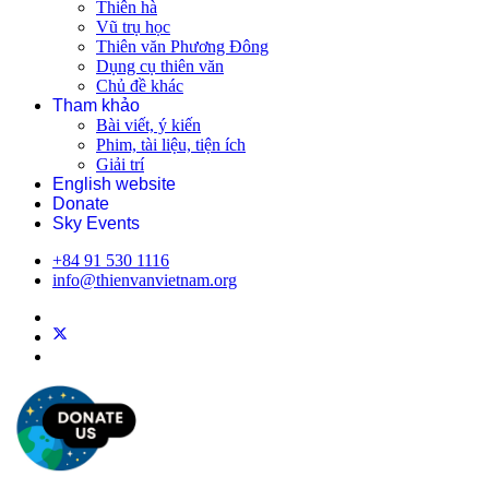
Thiên hà
Vũ trụ học
Thiên văn Phương Đông
Dụng cụ thiên văn
Chủ đề khác
Tham khảo
Bài viết, ý kiến
Phim, tài liệu, tiện ích
Giải trí
English website
Donate
Sky Events
+84 91 530 1116
info@thienvanvietnam.org