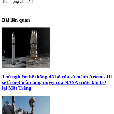
Trân trọng cám ơn!
Bài liên quan
Thử nghiệm hệ thống đổ bộ của sứ mệnh Artemis III
sẽ là một màn tổng duyệt của NASA trước khi trở
lại Mặt Trăng