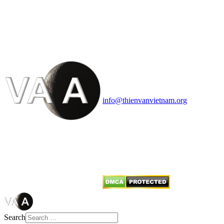
HỘI THIÊN
VĂN VÀ VŨ TRỤ
HỌC VIỆT NAM
Vietnam Astronomy and
Cosmology Association (VACA)
Văn phòng: 90b Khương Đình,
quận Thanh Xuân, Hà Nội
Điện thoại: 091.530.1116; Email:
info@thienvanvietnam.org
Mọi bài viết tại đây thuộc bản
quyền của VACA, vui lòng ghi rõ
tên tác giả và nguồn trích
dẫn
Thienvanvietnam.org
khi quý
vị tái sử dụng bất cứ nội dung nào
từ website này.
Search