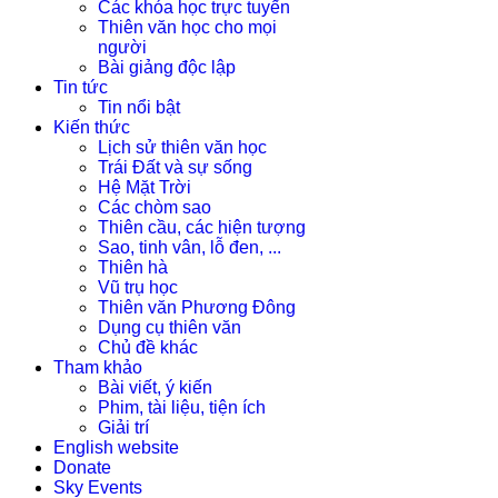
Các khóa học trực tuyến
Thiên văn học cho mọi
người
Bài giảng độc lập
Tin tức
Tin nổi bật
Kiến thức
Lịch sử thiên văn học
Trái Đất và sự sống
Hệ Mặt Trời
Các chòm sao
Thiên cầu, các hiện tượng
Sao, tinh vân, lỗ đen, ...
Thiên hà
Vũ trụ học
Thiên văn Phương Đông
Dụng cụ thiên văn
Chủ đề khác
Tham khảo
Bài viết, ý kiến
Phim, tài liệu, tiện ích
Giải trí
English website
Donate
Sky Events