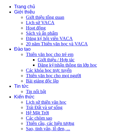
Trang chủ
Giới thiệu
Giới thiệu tổng quan
Lịch sử VACA
Hoạt động
Sách và ấn phẩm
Đăng ký hội viên VACA
20 năm Thiên văn học và VACA
Đào tạo
Thiên văn học cho trẻ em
Giới thiệu / Hợp tác
Đăng ký/nhận thông tin lớp học
Các khóa học trực tuyến
Thiên văn học cho mọi người
Bài giảng độc lập
Tin tức
Tin nổi bật
Kiến thức
Lịch sử thiên văn học
Trái Đất và sự sống
Hệ Mặt Trời
Các chòm sao
Thiên cầu, các hiện tượng
Sao, tinh vân, lỗ đen, ...