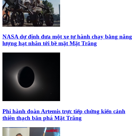
NASA dự định đưa một xe tự hành chạy bằng năng
lượng hạt nhân tới bề mặt Mặt Trăng
Phi hành đoàn Artemis trực tiếp chứng kiến cảnh
thiên thạch bắn phá Mặt Trăng