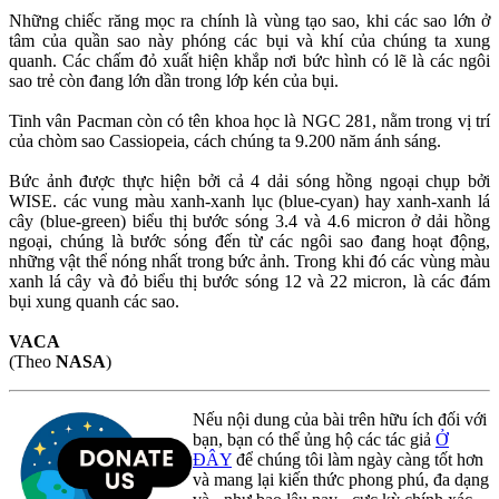
Những chiếc răng mọc ra chính là vùng tạo sao, khi các sao lớn ở
tâm của quần sao này phóng các bụi và khí của chúng ta xung
quanh. Các chấm đỏ xuất hiện khắp nơi bức hình có lẽ là các ngôi
sao trẻ còn đang lớn dần trong lớp kén của bụi.
Tinh vân Pacman còn có tên khoa học là NGC 281, nằm trong vị trí
của chòm sao Cassiopeia, cách chúng ta 9.200 năm ánh sáng.
Bức ảnh được thực hiện bởi cả 4 dải sóng hồng ngoại chụp bởi
WISE. các vung màu xanh-xanh lục (blue-cyan) hay xanh-xanh lá
cây (blue-green) biểu thị bước sóng 3.4 và 4.6 micron ở dải hồng
ngoại, chúng là bước sóng đến từ các ngôi sao đang hoạt động,
những vật thể nóng nhất trong bức ảnh. Trong khi đó các vùng màu
xanh lá cây và đỏ biểu thị bước sóng 12 và 22 micron, là các đám
bụi xung quanh các sao.
VACA
(Theo
NASA
)
Nếu nội dung của bài trên hữu ích đối với
bạn, bạn có thể ủng hộ các tác giả
Ở
ĐÂY
để chúng tôi làm ngày càng tốt hơn
và mang lại kiến thức phong phú, đa dạng