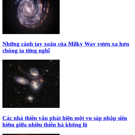
Những cánh tay xoắn của Milky Way vươn xa hơn
chúng ta từng nghĩ
Các nhà thiên văn phát hiện một vụ sáp nhập siêu
hiếm giữa nhiều thiên hà khổng lồ