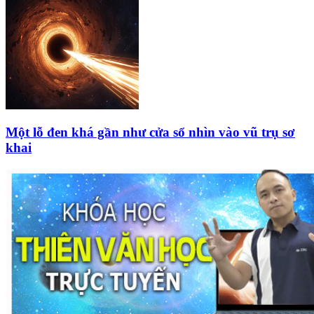
Một lỗ đen khá gần như cửa sổ nhìn vào vũ trụ sơ
khai