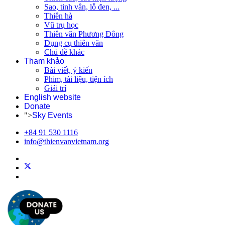
Sao, tinh vân, lỗ đen, ...
Thiên hà
Vũ trụ học
Thiên văn Phương Đông
Dụng cụ thiên văn
Chủ đề khác
Tham khảo
Bài viết, ý kiến
Phim, tài liệu, tiện ích
Giải trí
English website
Donate
">
Sky Events
+84 91 530 1116
info@thienvanvietnam.org