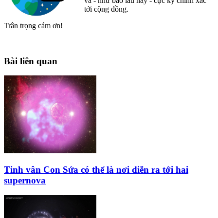
và - như bao lâu nay - cực kỳ chính xác
tới cộng đồng.
Trân trọng cám ơn!
Bài liên quan
Tinh vân Con Sứa có thể là nơi diễn ra tới hai
supernova