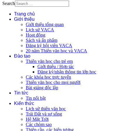
Search
Trang chủ
Giới thiệu
Giới thiệu tổng quan
Lịch sử VACA
Hoạt động
Sách và ấn phẩm
Đăng ký hội viên VACA
20 năm Thiên văn học và VACA
Đào tạo
Thiên văn học cho trẻ em
Giới thiệu / Hợp tác
Đăng ký/nhận thông tin lớp học
Các khóa học trực tuyến
Thiên văn học cho mọi người
Bài giảng độc lập
Tin tức
Tin nổi bật
Kiến thức
Lịch sử thiên văn học
Trái Đất và sự sống
Hệ Mặt Trời
Các chòm sao
Thiên cầu, các hiện tượng