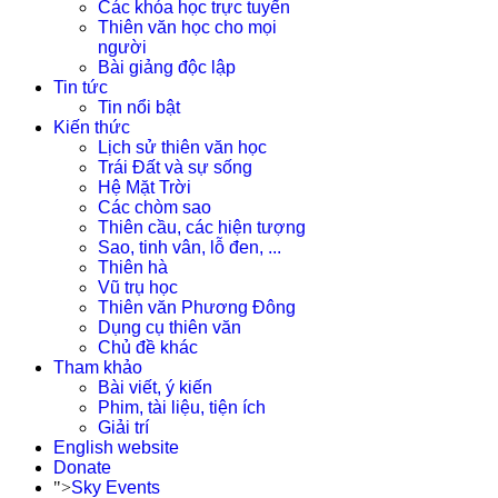
Các khóa học trực tuyến
Thiên văn học cho mọi
người
Bài giảng độc lập
Tin tức
Tin nổi bật
Kiến thức
Lịch sử thiên văn học
Trái Đất và sự sống
Hệ Mặt Trời
Các chòm sao
Thiên cầu, các hiện tượng
Sao, tinh vân, lỗ đen, ...
Thiên hà
Vũ trụ học
Thiên văn Phương Đông
Dụng cụ thiên văn
Chủ đề khác
Tham khảo
Bài viết, ý kiến
Phim, tài liệu, tiện ích
Giải trí
English website
Donate
">
Sky Events