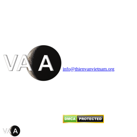
HỘI THIÊN
VĂN VÀ VŨ TRỤ
HỌC VIỆT NAM
Vietnam Astronomy and
Cosmology Association (VACA)
Văn phòng: 90b Khương Đình,
quận Thanh Xuân, Hà Nội
Điện thoại: 091.530.1116; Email:
info@thienvanvietnam.org
Mọi bài viết tại đây thuộc bản
quyền của VACA, vui lòng ghi rõ
tên tác giả và nguồn trích
dẫn
Thienvanvietnam.org
khi quý
vị tái sử dụng bất cứ nội dung nào
từ website này.