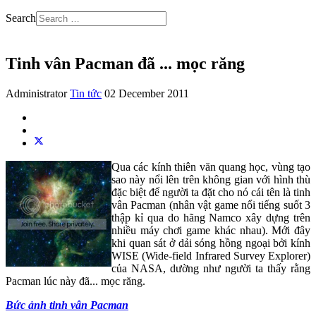
Search
Tinh vân Pacman đã ... mọc răng
Administrator
Tin tức
02 December 2011
Qua các kính thiên văn quang học, vùng tạo
sao này nổi lên trên không gian với hình thù
đặc biệt để người ta đặt cho nó cái tên là tinh
vân Pacman (nhân vật game nổi tiếng suốt 3
thập kỉ qua do hãng Namco xây dựng trên
nhiều máy chơi game khác nhau). Mới đây
khi quan sát ở dải sóng hồng ngoại bởi kính
WISE (Wide-field Infrared Survey Explorer)
của NASA, dường như người ta thấy rằng
Pacman lúc này đã... mọc răng.
Bức ảnh tinh vân Pacman