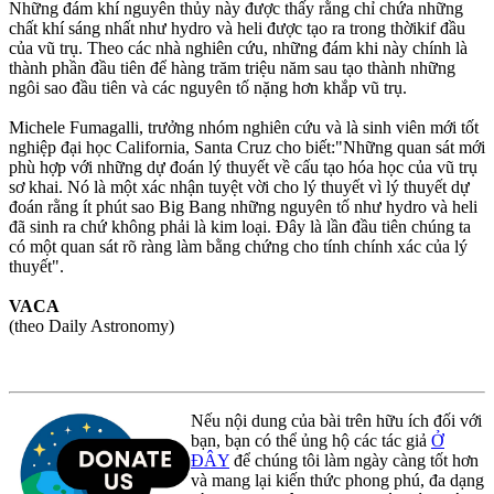
Những đám khí nguyên thủy này được thấy rằng chỉ chứa những
chất khí sáng nhất như hydro và heli được tạo ra trong thờikif đầu
của vũ trụ. Theo các nhà nghiên cứu, những đám khi này chính là
thành phần đầu tiên để hàng trăm triệu năm sau tạo thành những
ngôi sao đầu tiên và các nguyên tố nặng hơn khắp vũ trụ.
Michele Fumagalli, trưởng nhóm nghiên cứu và là sinh viên mới tốt
nghiệp đại học California, Santa Cruz cho biết:"Những quan sát mới
phù hợp với những dự đoán lý thuyết về cấu tạo hóa học của vũ trụ
sơ khai. Nó là một xác nhận tuyệt vời cho lý thuyết vì lý thuyết dự
đoán rằng ít phút sao Big Bang những nguyên tố như hydro và heli
đã sinh ra chứ không phải là kim loại. Đây là lần đầu tiên chúng ta
có một quan sát rõ ràng làm bằng chứng cho tính chính xác của lý
thuyết".
VACA
(theo Daily Astronomy)
Nếu nội dung của bài trên hữu ích đối với
bạn, bạn có thể ủng hộ các tác giả
Ở
ĐÂY
để chúng tôi làm ngày càng tốt hơn
và mang lại kiến thức phong phú, đa dạng