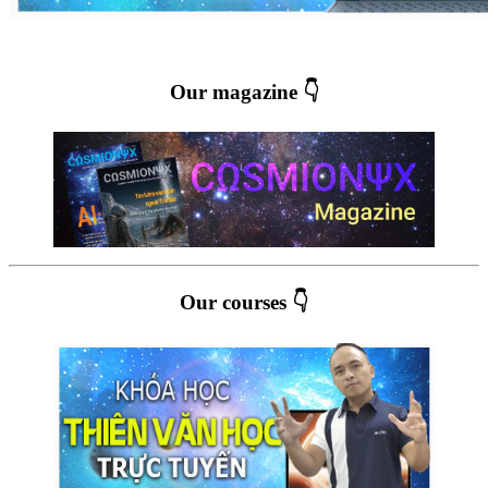
Our magazine 👇
Our courses 👇