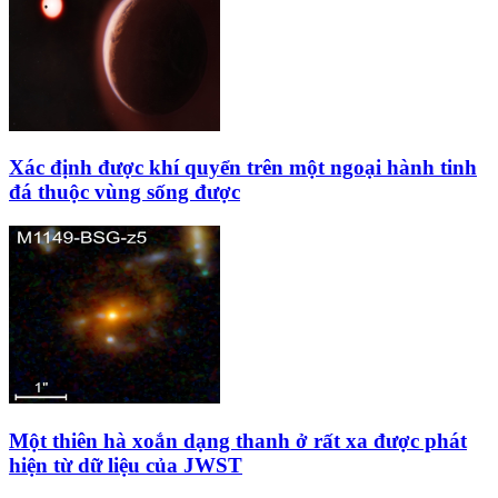
Xác định được khí quyển trên một ngoại hành tinh
đá thuộc vùng sống được
Một thiên hà xoắn dạng thanh ở rất xa được phát
hiện từ dữ liệu của JWST