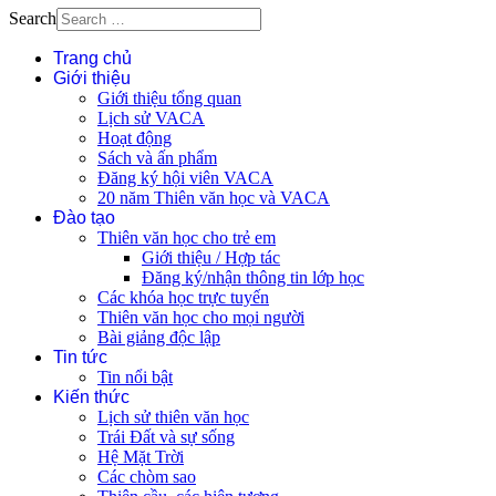
Search
Trang chủ
Giới thiệu
Giới thiệu tổng quan
Lịch sử VACA
Hoạt động
Sách và ấn phẩm
Đăng ký hội viên VACA
20 năm Thiên văn học và VACA
Đào tạo
Thiên văn học cho trẻ em
Giới thiệu / Hợp tác
Đăng ký/nhận thông tin lớp học
Các khóa học trực tuyến
Thiên văn học cho mọi người
Bài giảng độc lập
Tin tức
Tin nổi bật
Kiến thức
Lịch sử thiên văn học
Trái Đất và sự sống
Hệ Mặt Trời
Các chòm sao