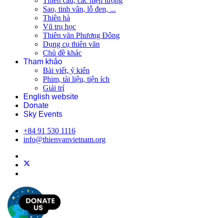
Thiên cầu, các hiện tượng
Sao, tinh vân, lỗ đen, ...
Thiên hà
Vũ trụ học
Thiên văn Phương Đông
Dụng cụ thiên văn
Chủ đề khác
Tham khảo
Bài viết, ý kiến
Phim, tài liệu, tiện ích
Giải trí
English website
Donate
Sky Events
+84 91 530 1116
info@thienvanvietnam.org