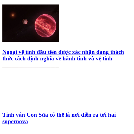
Ngoại vệ tinh đầu tiên được xác nhận đang thách
thức cách định nghĩa về hành tinh và vệ tinh
Tinh vân Con Sứa có thể là nơi diễn ra tới hai
supernova