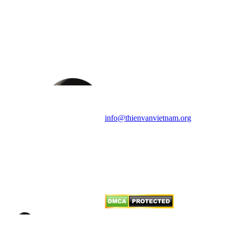
HỘI THIÊN
VĂN VÀ VŨ TRỤ
HỌC VIỆT NAM
Vietnam Astronomy and
Cosmology Association (VACA)
Văn phòng: 90b Khương Đình,
quận Thanh Xuân, Hà Nội
Điện thoại: 091.530.1116; Email:
info@thienvanvietnam.org
Mọi bài viết tại đây thuộc bản
quyền của VACA, vui lòng ghi rõ
tên tác giả và nguồn trích
dẫn
Thienvanvietnam.org
khi quý
vị tái sử dụng bất cứ nội dung nào
từ website này.