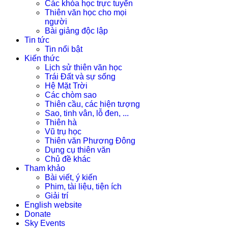
Các khóa học trực tuyến
Thiên văn học cho mọi
người
Bài giảng độc lập
Tin tức
Tin nổi bật
Kiến thức
Lịch sử thiên văn học
Trái Đất và sự sống
Hệ Mặt Trời
Các chòm sao
Thiên cầu, các hiện tượng
Sao, tinh vân, lỗ đen, ...
Thiên hà
Vũ trụ học
Thiên văn Phương Đông
Dụng cụ thiên văn
Chủ đề khác
Tham khảo
Bài viết, ý kiến
Phim, tài liệu, tiện ích
Giải trí
English website
Donate
Sky Events