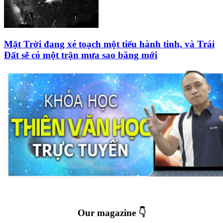
Mặt Trời đang xé toạch một tiểu hành tinh, và Trái
Đất sẽ có một trận mưa sao băng mới
Our magazine 👇