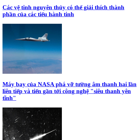
Các vệ tinh nguyên thủy có thể giải thích thành
phần của các tiểu hành tinh
Máy bay của NASA phá vỡ tường âm thanh hai lần
liên tiếp và tiến gần tới công nghệ "siêu thanh yên
tĩnh"