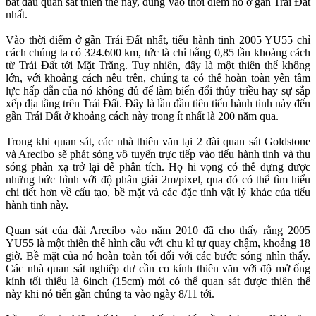
bắt đầu quan sát thiên thể này, đúng vào thời điểm nó ở gần Trái Đất
nhất.
Vào thời điểm ở gần Trái Đất nhất, tiểu hành tinh 2005 YU55 chỉ
cách chúng ta có 324.600 km, tức là chỉ bằng 0,85 lần khoảng cách
từ Trái Đất tới Mặt Trăng. Tuy nhiên, đây là một thiên thể không
lớn, với khoảng cách nêu trên, chúng ta có thể hoàn toàn yên tâm
lực hấp dẫn của nó không đủ để làm biến đổi thủy triều hay sự sắp
xếp địa tầng trên Trái Đất. Đây là lần đầu tiên tiểu hành tinh này đến
gần Trái Đất ở khoảng cách này trong ít nhất là 200 năm qua.
Trong khi quan sát, các nhà thiên văn tại 2 đài quan sát Goldstone
và Arecibo sẽ phát sóng vô tuyến trực tiếp vào tiểu hành tinh và thu
sóng phản xạ trở lại để phân tích. Họ hi vọng có thể dựng được
những bức hình với độ phân giải 2m/pixel, qua đó có thể tìm hiểu
chi tiết hơn về cấu tạo, bề mặt và các đặc tính vật lý khác của tiểu
hành tinh này.
Quan sát của đài Arecibo vào năm 2010 đã cho thấy rằng 2005
YU55 là một thiên thể hình cầu với chu kì tự quay chậm, khoảng 18
giờ. Bề mặt của nó hoàn toàn tối đối với các bước sóng nhìn thấy.
Các nhà quan sát nghiệp dư cần co kính thiên văn với độ mở ống
kính tối thiểu là 6inch (15cm) mới có thể quan sát được thiên thể
này khi nó tiến gần chúng ta vào ngày 8/11 tới.