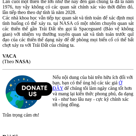
Lần cuối một thiên thể lớn như thế này đến gần chúng ta đã là năm
1976, tuy vậy không có các quan sát chính xác vào thời điểm đó,
lần tiếp theo theo dự tính là năm 2028.
Các nhà khoa học vẫn tiếp tục quan sát và tính toán để xác định mọi
tình huống có thể xảy ra. tại NASA có một nhóm chuyên quan sát
các thiên thể gần Trái Đất tên gọi là Spaceguard (Bảo vệ không
gian) với nhiệm vụ thường xuyên quan sát và tính toán trước quĩ
đạo của các thiên thể dạng này để đề phòng mọi biến cố có thể bất
chợt xảy ra với Trái Đất của chúng ta.
VACA
(Theo
NASA
)
Nếu nội dung của bài trên hữu ích đối với
bạn, bạn có thể ủng hộ các tác giả
Ở
ĐÂY
để chúng tôi làm ngày càng tốt hơn
và mang lại kiến thức phong phú, đa dạng
và - như bao lâu nay - cực kỳ chính xác
tới cộng đồng.
Trân trọng cám ơn!