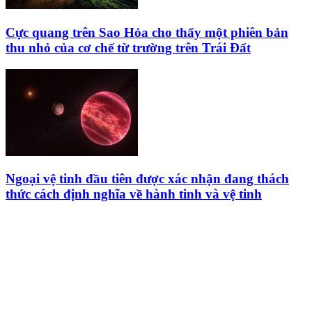
Cực quang trên Sao Hỏa cho thấy một phiên bản
thu nhỏ của cơ chế từ trường trên Trái Đất
Ngoại vệ tinh đầu tiên được xác nhận đang thách
thức cách định nghĩa về hành tinh và vệ tinh
HỘI THIÊN
VĂN VÀ VŨ TRỤ
HỌC VIỆT NAM