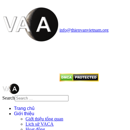
Vietnam Astronomy and
Cosmology Association (VACA)
Văn phòng: 90b Khương Đình,
quận Thanh Xuân, Hà Nội
Điện thoại: 091.530.1116; Email:
info@thienvanvietnam.org
Mọi bài viết tại đây thuộc bản
quyền của VACA, vui lòng ghi rõ
tên tác giả và nguồn trích
dẫn
Thienvanvietnam.org
khi quý
vị tái sử dụng bất cứ nội dung nào
từ website này.
Search
Trang chủ
Giới thiệu
Giới thiệu tổng quan
Lịch sử VACA
Hoạt động