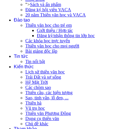
">
Sách và ấn phẩm
Đăng ký hội viên VACA
20 năm Thiên văn học và VACA
Đào tạo
Thiên văn học cho trẻ em
Giới thiệu / Hợp tác
Đăng ký/nhận thông tin lớp học
Các khóa học trực tuyến
Thiên văn học cho mọi người
Bài giảng độc lập
Tin tức
Tin nổi bật
Kiến thức
Lịch sử thiên văn học
Trái Đất và sự sống
Hệ Mặt Trời
Các chòm sao
Thiên cầu, các hiện tượng
Sao, tinh vân, lỗ đen, ...
Thiên hà
Vũ trụ học
Thiên văn Phương Đông
Dụng cụ thiên văn
Chủ đề khác
Tham khảo