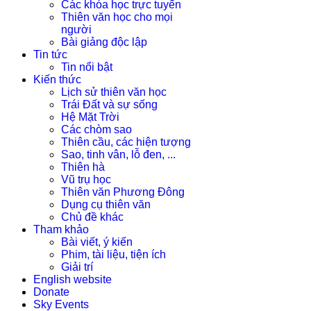
Các khóa học trực tuyến
Thiên văn học cho mọi
người
Bài giảng độc lập
Tin tức
Tin nổi bật
Kiến thức
Lịch sử thiên văn học
Trái Đất và sự sống
Hệ Mặt Trời
Các chòm sao
Thiên cầu, các hiện tượng
Sao, tinh vân, lỗ đen, ...
Thiên hà
Vũ trụ học
Thiên văn Phương Đông
Dụng cụ thiên văn
Chủ đề khác
Tham khảo
Bài viết, ý kiến
Phim, tài liệu, tiện ích
Giải trí
English website
Donate
Sky Events