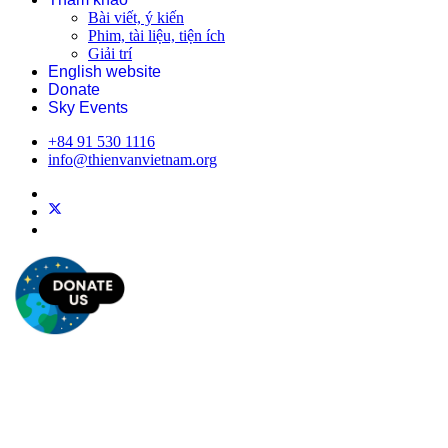
Bài viết, ý kiến
Phim, tài liệu, tiện ích
Giải trí
English website
Donate
Sky Events
+84 91 530 1116
info@thienvanvietnam.org