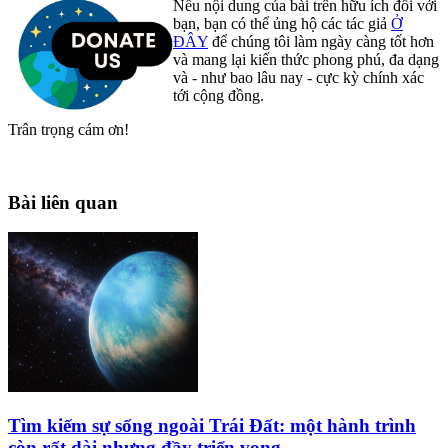
Nếu nội dung của bài trên hữu ích đối với
bạn, bạn có thể ủng hộ các tác giả
Ở
ĐÂY
để chúng tôi làm ngày càng tốt hơn
và mang lại kiến thức phong phú, đa dạng
và - như bao lâu nay - cực kỳ chính xác
tới cộng đồng.
Trân trọng cám ơn!
Bài liên quan
Tìm kiếm sự sống ngoài Trái Đất: một hành trình
còn rất dài nhưng đầy triển vọng