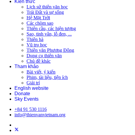
Kiến thức
Lịch sử thiên văn học
Trái Đất và sự sống
Hệ Mặt Trời
Các chòm sao
Thiên cầu, các hiện tượng
Sao, tinh vân, lỗ đen, ...
Thiên hà
Vũ trụ học
Thiên văn Phương Đông
Dụng cụ thiên văn
Chủ đề khác
Tham khảo
Bài viết, ý kiến
Phim, tài liệu, tiện ích
Giải trí
English website
Donate
Sky Events
+84 91 530 1116
info@thienvanvietnam.org