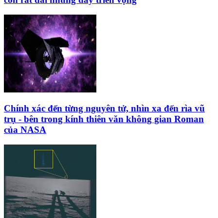
Chính xác đến từng nguyên tử, nhìn xa đến rìa vũ
trụ - bên trong kính thiên văn không gian Roman
của NASA