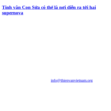
Tinh vân Con Sứa có thể là nơi diễn ra tới hai
supernova
HỘI THIÊN
VĂN VÀ VŨ TRỤ
HỌC VIỆT NAM
Vietnam Astronomy and
Cosmology Association (VACA)
Văn phòng: 90b Khương Đình,
quận Thanh Xuân, Hà Nội
Điện thoại: 091.530.1116; Email:
info@thienvanvietnam.org
Mọi bài viết tại đây thuộc bản
quyền của VACA, vui lòng ghi rõ
tên tác giả và nguồn trích
dẫn
Thienvanvietnam.org
khi quý
vị tái sử dụng bất cứ nội dung nào