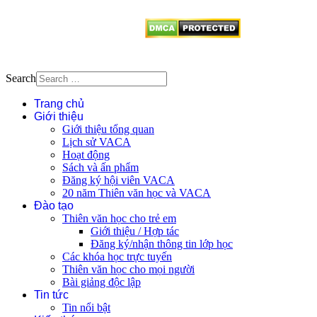
từ website này.
Search
Trang chủ
Giới thiệu
Giới thiệu tổng quan
Lịch sử VACA
Hoạt động
Sách và ấn phẩm
Đăng ký hội viên VACA
20 năm Thiên văn học và VACA
Đào tạo
Thiên văn học cho trẻ em
Giới thiệu / Hợp tác
Đăng ký/nhận thông tin lớp học
Các khóa học trực tuyến
Thiên văn học cho mọi người
Bài giảng độc lập
Tin tức
Tin nổi bật