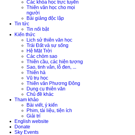
Các khóa học trực tuyến
Thiên văn học cho mọi
người
Bài giảng độc lập
Tin tức
Tin nổi bật
Kiến thức
Lịch sử thiên văn học
Trái Đất và sự sống
Hệ Mặt Trời
Các chòm sao
Thiên cầu, các hiện tượng
Sao, tinh vân, lỗ đen, ...
Thiên hà
Vũ trụ học
Thiên văn Phương Đông
Dụng cụ thiên văn
Chủ đề khác
Tham khảo
Bài viết, ý kiến
Phim, tài liệu, tiện ích
Giải trí
English website
Donate
Sky Events