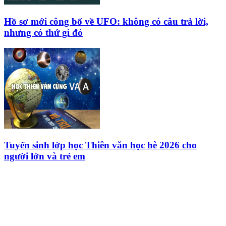
Hồ sơ mới công bố về UFO: không có câu trả lời,
nhưng có thứ gì đó
Tuyển sinh lớp học Thiên văn học hè 2026 cho
người lớn và trẻ em