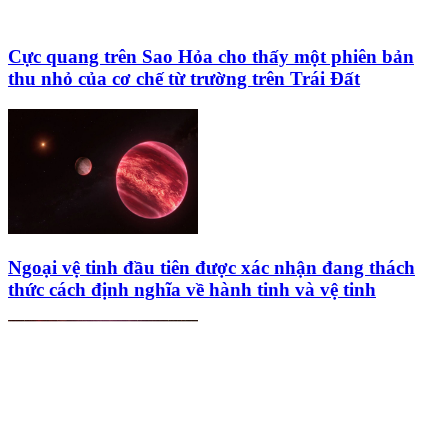
Cực quang trên Sao Hỏa cho thấy một phiên bản
thu nhỏ của cơ chế từ trường trên Trái Đất
Ngoại vệ tinh đầu tiên được xác nhận đang thách
thức cách định nghĩa về hành tinh và vệ tinh