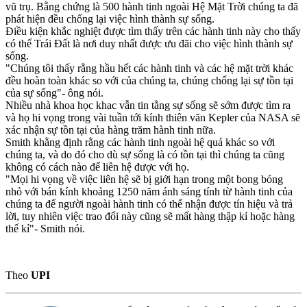
vũ trụ. Bằng chứng là 500 hành tinh ngoài Hệ Mặt Trời chúng ta đã
phát hiện đều chống lại việc hình thành sự sống.
Điều kiện khắc nghiệt được tìm thấy trên các hành tinh này cho thấy
có thể Trái Đất là nơi duy nhất được ưu đãi cho việc hình thành sự
sống.
"Chúng tôi thấy rằng hầu hết các hành tinh và các hệ mặt trời khác
đều hoàn toàn khác so với của chúng ta, chúng chống lại sự tồn tại
của sự sống"- ông nói.
Nhiều nhà khoa học khac vẫn tin tằng sự sống sẽ sớm được tìm ra
và họ hi vọng trong vài tuần tới kính thiên văn Kepler của NASA sẽ
xác nhận sự tồn tại của hàng trăm hành tinh nữa.
Smith khằng định rằng các hành tinh ngoài hệ quá khác so với
chúng ta, và do đó cho dù sự sống là có tồn tại thì chúng ta cũng
không có cách nào để liên hệ được với họ.
"Mọi hi vọng về việc liên hệ sẽ bị giới hạn trong một bong bóng
nhỏ với bán kính khoảng 1250 năm ánh sáng tính từ hành tinh của
chúng ta để người ngoài hành tinh có thể nhận được tín hiệu và trả
lời, tuy nhiên việc trao đổi này cũng sẽ mất hàng thập kỉ hoặc hàng
thế kỉ"- Smith nói.
Theo
UPI