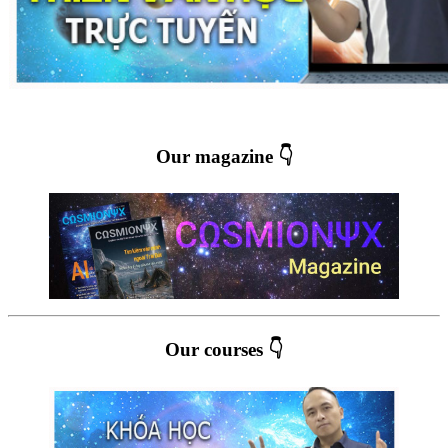
Our magazine 👇
Our courses 👇