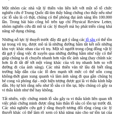
Một nhóm các nhà vật lý thiên văn liên kết với một số tổ chức
nghiên cứu ở Trung Quốc đã tìm thấy bằng chứng cho thấy nếu như
các lỗ sâu là có thật, chúng có thể phóng đại ánh sáng lên 100.000
lần. Trong bài báo công bố trên tạp chí Physical Review Letter,
nhóm nghiên cứu đã mô tả các lý thuyết mà họ phát triển cùng khả
năng sử dụng chúng.
Những nỗ lực lý thuyết trước đây đã gợi ý rằng các
lỗ sâu
có thể tồn
tại trong vũ trụ, được mô tả là những đường hầm tắt kết nối những
khu vực khác nhau của vũ trụ. Một số người trong cộng đồng vật lý
đã gợi ý rằng việc đi xuyên qua những đường hầm như vậy có thể
giúp chúng ta di chuyển nhanh hơn vận tốc ánh sáng (hay chính xác
hơn là đi tắt để tới một vùng khác của vũ trụ nhanh hơn so với
đường đi của ánh sáng). Các nhà thiên văn từ lâu đã biết rằng
trường hấp dẫn của các lỗ đen mạnh tới mức có thể uốn cong
không-thời gian xung quanh và làm ánh sáng đi qua gần chúng bị
bẻ cong và phóng đại - một hiện tượng được gọi là vi thấu kính hấp
dẫn. Họ tự hỏi rằng nếu như lỗ sâu có tồn tại, liệu chúng có gây ra
vi thấu kính như thế hay không.
Tất nhiên, việc chứng minh lỗ sâu gây ra vi thấu kính liên quan tới
việc phải chứng minh được rằng bản thân lỗ sâu có tồn tại trước đã.
Các nhà nghiên cứu gợi ý rằng thuyết tương đối rộng cùng các lý
thuyết khác có thể làm rõ xem có khả năng nào cho sự tồn tại của