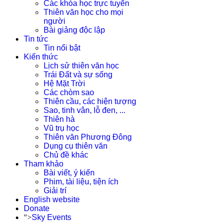
Các khóa học trực tuyến
Thiên văn học cho mọi
người
Bài giảng độc lập
Tin tức
Tin nổi bật
Kiến thức
Lịch sử thiên văn học
Trái Đất và sự sống
Hệ Mặt Trời
Các chòm sao
Thiên cầu, các hiện tượng
Sao, tinh vân, lỗ đen, ...
Thiên hà
Vũ trụ học
Thiên văn Phương Đông
Dụng cụ thiên văn
Chủ đề khác
Tham khảo
Bài viết, ý kiến
Phim, tài liệu, tiện ích
Giải trí
English website
Donate
">
Sky Events