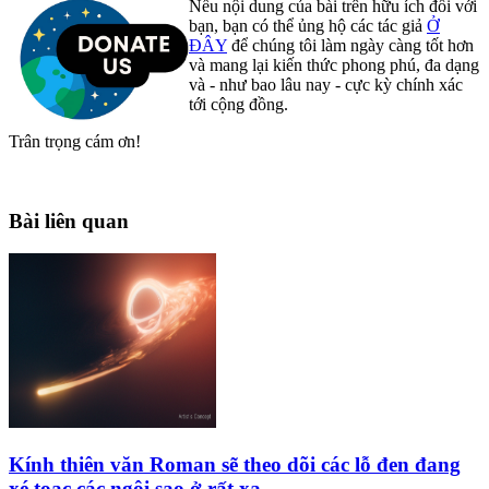
Nếu nội dung của bài trên hữu ích đối với
bạn, bạn có thể ủng hộ các tác giả
Ở
ĐÂY
để chúng tôi làm ngày càng tốt hơn
và mang lại kiến thức phong phú, đa dạng
và - như bao lâu nay - cực kỳ chính xác
tới cộng đồng.
Trân trọng cám ơn!
Bài liên quan
Kính thiên văn Roman sẽ theo dõi các lỗ đen đang
xé toạc các ngôi sao ở rất xa