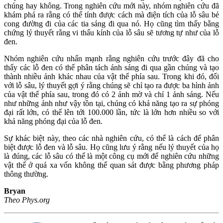
chúng hay không. Trong nghiên cứu mới này, nhóm nghiên cứu đã
khám phá ra rằng có thể tính được cách mà điện tích của lỗ sâu bẻ
cong đường đi của các tia sáng đi qua nó. Họ cũng tìm thấy bằng
chứng lý thuyết rằng vi thấu kính của lỗ sâu sẽ tương tự như của lỗ
đen.
Nhóm nghiên cứu nhấn mạnh rằng nghiên cứu trước đây đã cho
thấy các lỗ đen có thể phân tách ánh sáng đi qua gần chúng và tạo
thành nhiều ảnh khác nhau của vật thể phía sau. Trong khi đó, đối
với lỗ sâu, lý thuyết gợi ý rằng chúng sẽ chỉ tạo ra được ba hình ảnh
của vật thể phía sau, trong đó có 2 ảnh mờ và chỉ 1 ảnh sáng. Nếu
như những ảnh như vậy tồn tại, chúng có khả năng tạo ra sự phóng
đại rất lớn, có thể lên tới 100.000 lần, tức là lớn hơn nhiều so với
khả năng phóng đại của lỗ đen.
Sự khác biệt này, theo các nhà nghiên cứu, có thể là cách để phân
biệt được lỗ đen và lỗ sâu. Họ cũng lưu ý rằng nếu lý thuyết của họ
là đúng, các lỗ sâu có thể là một công cụ mới để nghiên cứu những
vật thể ở quá xa vốn không thể quan sát được bằng phương pháp
thông thường.
Bryan
Theo Phys.org