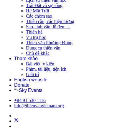
Lịch sử thiên văn học
Trái Đất và sự sống
Hệ Mặt Trời
Các chòm sao
Thiên cầu, các hiện tượng
Sao, tinh vân, lỗ đen, ...
Thiên hà
Vũ trụ học
Thiên văn Phương Đông
Dụng cụ thiên văn
Chủ đề khác
Tham khảo
Bài viết, ý kiến
Phim, tài liệu, tiện ích
Giải trí
English website
Donate
">
Sky Events
+84 91 530 1116
info@thienvanvietnam.org