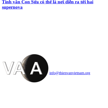
Tinh vân Con Sứa có thể là nơi diễn ra tới hai
supernova
HỘI THIÊN
VĂN VÀ VŨ TRỤ
HỌC VIỆT NAM
Vietnam Astronomy and
Cosmology Association (VACA)
Văn phòng: 90b Khương Đình,
quận Thanh Xuân, Hà Nội
Điện thoại: 091.530.1116; Email:
info@thienvanvietnam.org
Mọi bài viết tại đây thuộc bản
quyền của VACA, vui lòng ghi rõ
tên tác giả và nguồn trích
dẫn
Thienvanvietnam.org
khi quý
vị tái sử dụng bất cứ nội dung nào
từ website này.