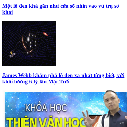
Một lỗ đen khá gần như cửa sổ nhìn vào vũ trụ sơ
khai
James Webb khám phá lỗ đen xa nhất từng biết, với
khối lượng 6 tỷ lần Mặt Trời