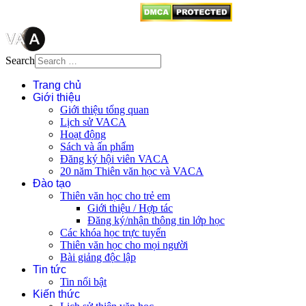
Search
Trang chủ
Giới thiệu
Giới thiệu tổng quan
Lịch sử VACA
Hoạt động
Sách và ấn phẩm
Đăng ký hội viên VACA
20 năm Thiên văn học và VACA
Đào tạo
Thiên văn học cho trẻ em
Giới thiệu / Hợp tác
Đăng ký/nhận thông tin lớp học
Các khóa học trực tuyến
Thiên văn học cho mọi người
Bài giảng độc lập
Tin tức
Tin nổi bật
Kiến thức