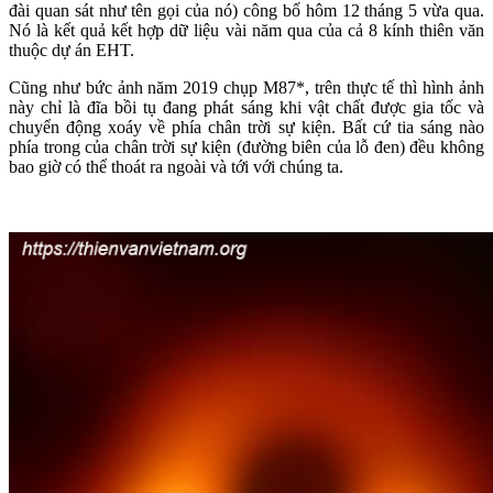
đài quan sát như tên gọi của nó) công bố hôm 12 tháng 5 vừa qua.
Nó là kết quả kết hợp dữ liệu vài năm qua của cả 8 kính thiên văn
thuộc dự án EHT.
Cũng như bức ảnh năm 2019 chụp M87*, trên thực tế thì hình ảnh
này chỉ là đĩa bồi tụ đang phát sáng khi vật chất được gia tốc và
chuyển động xoáy về phía chân trời sự kiện. Bất cứ tia sáng nào
phía trong của chân trời sự kiện (đường biên của lỗ đen) đều không
bao giờ có thể thoát ra ngoài và tới với chúng ta.