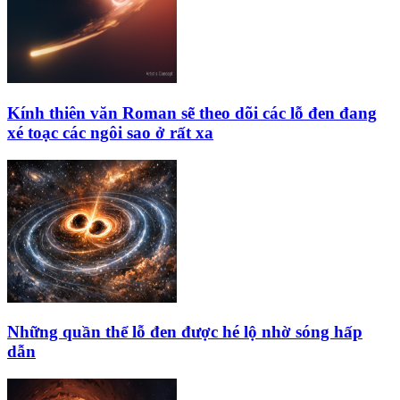
Kính thiên văn Roman sẽ theo dõi các lỗ đen đang
xé toạc các ngôi sao ở rất xa
Những quần thể lỗ đen được hé lộ nhờ sóng hấp
dẫn