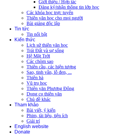
Giới thiệu / Hợp tác
Đăng ký/nhận thông tin lớp học
Các khóa học trực tuyến
Thiên văn học cho mọi người
Bài giảng độc lập
Tin tức
Tin nổi bật
Kiến thức
Lịch sử thiên văn học
Trái Đất và sự sống
Hệ Mặt Trời
Các chòm sao
Thiên cầu, các hiện tượng
Sao, tinh vân, lỗ đen, ...
Thiên hà
Vũ trụ học
Thiên văn Phương Đông
Dụng cụ thiên văn
Chủ đề khác
Tham khảo
Bài viết, ý kiến
Phim, tài liệu, tiện ích
Giải trí
English website
Donate