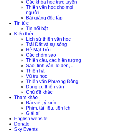
Các khóa học trực tuyến
Thiên văn học cho mọi
người
Bài giảng độc lập
Tin tức
Tin nổi bật
Kiến thức
Lịch sử thiên văn học
Trái Đất và sự sống
Hệ Mặt Trời
Các chòm sao
Thiên cầu, các hiện tượng
Sao, tinh vân, lỗ đen, ...
Thiên hà
Vũ trụ học
Thiên văn Phương Đông
Dụng cụ thiên văn
Chủ đề khác
Tham khảo
Bài viết, ý kiến
Phim, tài liệu, tiện ích
Giải trí
English website
Donate
Sky Events