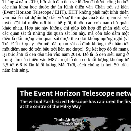
Tháng 4 năm 2019, bức ảnh đầu tiên về lỗ đen đã được công bố bởi
các nhà khoa học thuộc dự án Kính thiên văn Chân trời sự kiện
(Event Horizon Telescope / EHT). EHT không phải một kính thiên
văn mà là một dự án hợp tác với sự tham gia của 8 đài quan sát vô
tuyến đặt tại nhiều nơi trên thế giới, thuộc các cơ quan chủ quản
khác nhau. Hợp tác này không chỉ giúp kết hợp độ phân giải của
các quan sát từ những đài quan sát lớn này, mà còn bảo đảm một
điều là đối tượng cần quan sát được theo dõi không ngừng nghỉ (vì
Trái Đất tự quay nên một đài quan sát cố định không thể nhắm tới
một điểm nào đó trên bầu trời liên tục được). Sự kết hợp đó đã mang
lại bức ảnh lỗ đen đầu tiên vào năm 2019. Đó là lỗ đen siêu nặng ở
trung tâm của thiên văn M87 - một lỗ đen có khối lượng khoảng từ
3,5 tới 6,6 tỷ lần khối lượng Mặt Trời, cách chúng ta hơn 50 triệu
năm ánh sáng.