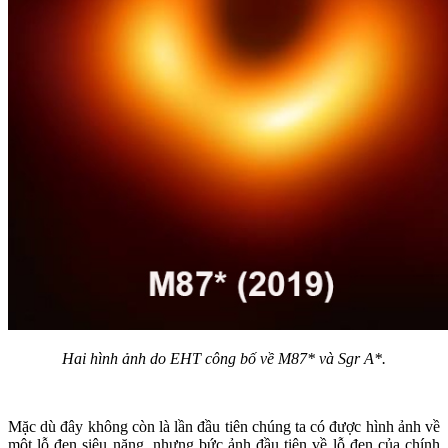
Hai hình ảnh do EHT công bố về M87* và Sgr A*.
Mặc dù đây không còn là lần đầu tiên chúng ta có được hình ảnh về
một lỗ đen siêu nặng, nhưng bức ảnh đầu tiên về lỗ đen của chính