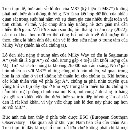
Trên thực tế, bức ảnh về lỗ đen của M87 (ký hiệu là M87*) không
phải một bức ảnh thông thường. Nó là sự kết hợp dữ liệu của nhiều
quan sát trong suốt hai năm với sự tham gia của nhiều thuật toán và
tinh chỉnh. Vì thế, việc chụp ảnh này không hề đơn giản mà cần
nhiều thời gian. Mất tới 3 năm sau đó, tức tháng 5 năm nay (2022),
các nhà khoa học mới có thể công bố bức ảnh về đối tượng tiếp
theo, cũng là hình ảnh đầu tiên về lỗ đen siêu nặng ở trung tâm của
Milky Way (thiên hà của chúng ta).
Lỗ đen siêu nặng ở trung tâm của Milky Way có tên là Sagittarius
A* (viết tắt là Sgr A*) có khối lượng gấp 4 triệu lần khối lượng của
Mặt Trời và cách chúng ta khoảng 26.000 năm ánh sáng. Nó ở gần
hơn nhiều so với M87* nhưng cũng nhỏ hơn nhiều, và quan trọng
hơn là nó nằm ở vị trí không hề thuận lợi cho chúng ta. Khi hướng
các kính thiên văn về phía Sgr A*, chúng ta phải nhìn xuyên qua
vùng khí va bụi dày đặc ở khu vực trung tâm thiên hà do chúng ta
nằm trên mặt phẳng chính của nó. Khí, bụi cùng ánh sáng từ hàng
tỷ ngôi sao khiến việc thu được bức xạ trực tiếp từ vùng lân cận lỗ
đen là rất khó khăn, vì vậy việc chụp ảnh lỗ đen này phức tạp hơn
so với M87*.
Bức ảnh mà bạn thấy ở phía trên được ESO (European Southern
Observatory - Đài quan sát ở khu vực Nam bán cầu của châu Âu.
Trên thực tế đây là một tổ chức rất lớn chứ không phải chỉ là một