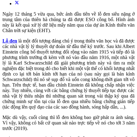
Ngày 12 tháng 5 vừa qua, bức ảnh đầu tiên về lỗ đen siêu nặng ở
trung tâm của thiên hà chúng ta đã được ESO công bố. Hình ảnh
này là kết quả xử lý dữ liệu mấy năm qua của dự án Kính thiên văn
Chân trời sự kiện (EHT).
Lỗ đen
là một đối tượng đáng chú ý trong thiên văn học và đã được
các nhà vật lý lý thuyết dự đoán từ đầu thế kỷ trước. Sau khi Albert
Einstein công bố thuyết tương đối rộng vào năm 1915 và tiếp đó là
phương trình trường đi kèm với nó vào đầu năm 1916, một nhà vật
lý là Karl Schwarzschild đã giải phương trình này và tìm ra một
nghiệm đặc biệt trong đó cho biết khi một vật thể có khối lượng nhất
định co lại tới bán kính tới hạn của nó (sau này gọi là bán kính
Schwarzschild) thì nó sẽ sụp đổ và uốn cong không-thời gian tới vô
hạn. Trên thực tế, ban đầu chính Einstein đã không chấp nhận việc
này. Tuy nhiên, cùng với các bằng chứng lý thuyết tiếp tục được các
nhà vật lý thừa nhận thì những quan sát trong vài thập kỷ qua đã
chứng minh sự tồn tại của lỗ đen qua nhiều bằng chứng gián tiếp
(tác động lên quỹ đạo của các sao đồng hành, sóng hấp dẫn, ...).
Mặc dù vậy, cuối cùng thì lỗ đen không bao giờ phát ra ánh sáng.
Vì vậy, không có bất cứ quan sát nào trực tiếp về nó cho tới 3 năm
trước (2019).