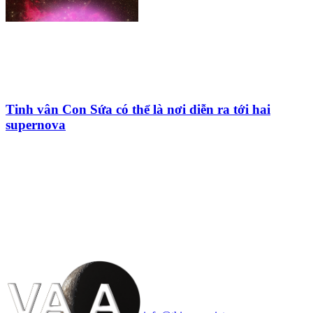
Tinh vân Con Sứa có thể là nơi diễn ra tới hai
supernova
HỘI THIÊN
VĂN VÀ VŨ TRỤ
HỌC VIỆT NAM
Vietnam Astronomy and
Cosmology Association (VACA)
Văn phòng: 90b Khương Đình,
quận Thanh Xuân, Hà Nội
Điện thoại: 091.530.1116; Email: