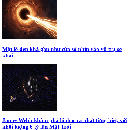
Một lỗ đen khá gần như cửa sổ nhìn vào vũ trụ sơ
khai
James Webb khám phá lỗ đen xa nhất từng biết, với
khối lượng 6 tỷ lần Mặt Trời