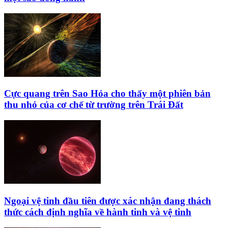
Cực quang trên Sao Hỏa cho thấy một phiên bản
thu nhỏ của cơ chế từ trường trên Trái Đất
Ngoại vệ tinh đầu tiên được xác nhận đang thách
thức cách định nghĩa về hành tinh và vệ tinh