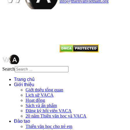
info@thienvanvietnam.org
Mọi bài viết tại đây thuộc bản
quyền của VACA, vui lòng ghi rõ
tên tác giả và nguồn trích
dẫn
Thienvanvietnam.org
khi quý
vị tái sử dụng bất cứ nội dung nào
từ website này.
Search
Trang chủ
Giới thiệu
Giới thiệu tổng quan
Lịch sử VACA
Hoạt động
Sách và ấn phẩm
Đăng ký hội viên VACA
20 năm Thiên văn học và VACA
Đào tạo
Thiên văn học cho trẻ em