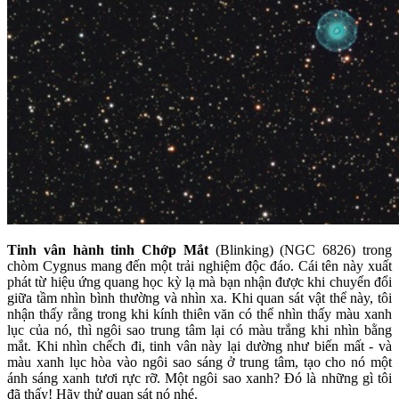
Tinh vân hành tinh Chớp Mắt
(Blinking) (NGC 6826) trong
chòm Cygnus mang đến một trải nghiệm độc đáo. Cái tên này xuất
phát từ hiệu ứng quang học kỳ lạ mà bạn nhận được khi chuyển đổi
giữa tầm nhìn bình thường và nhìn xa. Khi quan sát vật thể này, tôi
nhận thấy rằng trong khi kính thiên văn có thể nhìn thấy màu xanh
lục của nó, thì ngôi sao trung tâm lại có màu trắng khi nhìn bằng
mắt. Khi nhìn chếch đi, tinh vân này lại dường như biến mất - và
màu xanh lục hòa vào ngôi sao sáng ở trung tâm, tạo cho nó một
ánh sáng xanh tươi rực rỡ. Một ngôi sao xanh? Đó là những gì tôi
đã thấy! Hãy thử quan sát nó nhé.