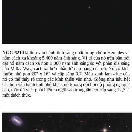
NGC 6210
là tinh vân hành tinh sáng nhất trong chòm Hercules và
nằm cách xa khoảng 5.400 năm ánh sáng. Vị trí của nó trên bầu trời
đặt nó nằm cách xa hơn 3.000 năm ánh sáng so với phần đĩa sáng
của Milky Way, cách xa hơn phần lớn họ hàng của nó. Nó có kích
thước nhỏ gọn 20" x 16" và cấp sáng 9,7. Màu xanh lam - lục của
nó có thể thấy rõ trong các kính thiên văn nhỏ. Giống như hầu hết
các tinh vân hành tinh nhỏ khác, nó không đòi hỏi độ phóng đại quá
cao, mặc dù việc phát hiện ra ngôi sao trung tâm có cấp sáng 12,7 là
một thách thức.