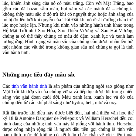
lúc, khiến ánh sáng của nó có màu trắng. Còn với Mặt Trăng, bao
gồm các đá bazan sẫm màu, bụi xám và các mảnh đá – chúng ta
không thấy màu sắc ở đó trừ khi có nguyệt thực hoặc ánh sáng của
nó bị đỏ lên bởi khí quyển của Trái Đất khi nó ở sát đường chân trời
lúc mọc hoặc lặn. Nhưng khi nhìn vào những hành tinh khác trong
Hệ Mặt Trời như Sao Hỏa, Sao Thiên Vương và Sao Hải Vương,
chúng ta có thể thấy chúng có màu đỏ đậm, xanh lục và xanh lam
tương ứng. Hình dạng và màu sắc của chúng còn được nhân lên bởi
một nhóm các vật thể trong không gian sâu mà chúng ta gọi là tinh
vân hành tinh.
Những mục tiêu đầy màu sắc
Các
tinh vân hành tinh
là sản phẩm của những ngôi sao giống như
Mặt Trời khi lớp vỏ của chúng vỡ ra và tiếp tục được lõi trong chiếu
sáng vào giai đoạn cuối đời. Màu xanh lam, xanh lục và đỏ của
chúng đến từ các khí phát sáng như hydro, heli, nitơ và oxy.
Rất lâu trước khi điều này được biết đến, hai nhà thiên văn học thế
kỷ 18 là Antoine Darquier de Pellepoix và William Herschel đều coi
hình dạng của những tinh vân này là giống với hành tinh. Herschel
được công nhận rộng rãi là người đầu tiên gọi chúng là tinh vân
hành tinh, mặc dù không có kết luận chắc chắn về việc liệu thuật