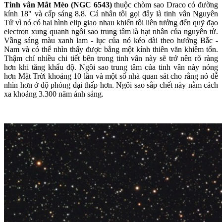
Tinh vân Mắt Mèo (NGC 6543)
thuộc chòm sao Draco có đường
kính 18" và cấp sáng 8,8. Cá nhân tôi gọi đây là tinh vân Nguyên
Tử vì nó có hai hình elip giao nhau khiến tôi liên tưởng đến quỹ đạo
electron xung quanh ngôi sao trung tâm là hạt nhân của nguyên tử.
Vầng sáng màu xanh lam - lục của nó kéo dài theo hướng Bắc -
Nam và có thể nhìn thấy được bằng một kính thiên văn khiêm tốn.
Thậm chí nhiều chi tiết bên trong tinh vân này sẽ trở nên rõ ràng
hơn khi tăng khẩu độ. Ngôi sao trung tâm của tinh vân này nóng
hơn Mặt Trời khoảng 10 lần và một số nhà quan sát cho rằng nó dễ
nhìn hơn ở độ phóng đại thấp hơn. Ngôi sao sắp chết này nằm cách
xa khoảng 3.300 năm ánh sáng.