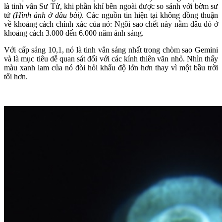
là tinh vân Sư Tử, khi phần khí bên ngoài được so sánh với bờm sư
tử
(Hình ảnh ở đầu bài)
. Các nguồn tin hiện tại không đồng thuận
về khoảng cách chính xác của nó: Ngôi sao chết này nằm đâu đó ở
khoảng cách 3.000 đến 6.000 năm ánh sáng.
Với cấp sáng 10,1, nó là tinh vân sáng nhất trong chòm sao Gemini
và là mục tiêu dễ quan sát đối với các kính thiên văn nhỏ. Nhìn thấy
màu xanh lam của nó đòi hỏi khẩu độ lớn hơn thay vì một bầu trời
tối hơn.