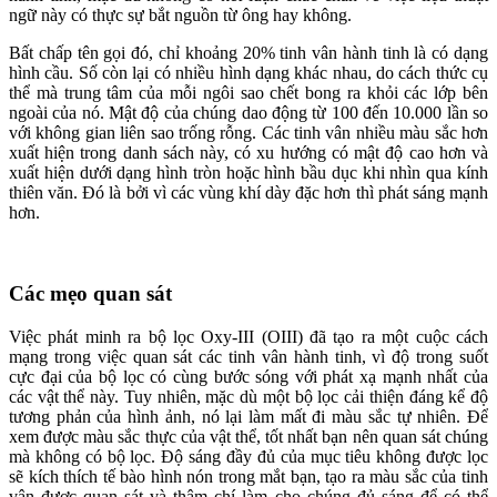
ngữ này có thực sự bắt nguồn từ ông hay không.
Bất chấp tên gọi đó, chỉ khoảng 20% tinh vân hành tinh là có dạng
hình cầu. Số còn lại có nhiều hình dạng khác nhau, do cách thức cụ
thể mà trung tâm của mỗi ngôi sao chết bong ra khỏi các lớp bên
ngoài của nó. Mật độ của chúng dao động từ 100 đến 10.000 lần so
với không gian liên sao trống rỗng. Các tinh vân nhiều màu sắc hơn
xuất hiện trong danh sách này, có xu hướng có mật độ cao hơn và
xuất hiện dưới dạng hình tròn hoặc hình bầu dục khi nhìn qua kính
thiên văn. Đó là bởi vì các vùng khí dày đặc hơn thì phát sáng mạnh
hơn.
Các mẹo quan sát
Việc phát minh ra bộ lọc Oxy-III (OIII) đã tạo ra một cuộc cách
mạng trong việc quan sát các tinh vân hành tinh, vì độ trong suốt
cực đại của bộ lọc có cùng bước sóng với phát xạ mạnh nhất của
các vật thể này. Tuy nhiên, mặc dù một bộ lọc cải thiện đáng kể độ
tương phản của hình ảnh, nó lại làm mất đi màu sắc tự nhiên. Để
xem được màu sắc thực của vật thể, tốt nhất bạn nên quan sát chúng
mà không có bộ lọc. Độ sáng đầy đủ của mục tiêu không được lọc
sẽ kích thích tế bào hình nón trong mắt bạn, tạo ra màu sắc của tinh
vân được quan sát và thậm chí làm cho chúng đủ sáng để có thể