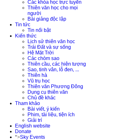
Các khóa học trực tuyến
Thiên văn học cho mọi
người
Bài giảng độc lập
Tin tức
Tin nổi bật
Kiến thức
Lịch sử thiên văn học
Trái Đất và sự sống
Hệ Mặt Trời
Các chòm sao
Thiên cầu, các hiện tượng
Sao, tinh vân, lỗ đen, ...
Thiên hà
Vũ trụ học
Thiên văn Phương Đông
Dụng cụ thiên văn
Chủ đề khác
Tham khảo
Bài viết, ý kiến
Phim, tài liệu, tiện ích
Giải trí
English website
Donate
">
Sky Events