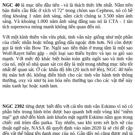
NGC 40
là mục tiêu đầu tiên - và là thách thức lớn nhất. Nằm trên
bán thiên cầu Bắc ở xích vĩ 72° trong chòm sao Cepheus, nó có bề
rộng khoảng 1 năm ánh sáng, nằm cách chúng ta 3.500 năm ánh
sáng. Và khoảng 1.000 năm ánh sáng đằng sau nó là CTA - 1 tàn
tích supernova mỏng manh không liên quan đến nó.
Với một kính thiên văn vừa phải, tinh vân này giống như một phần
của chiếc nhẫn hoặc trông giống dấu ngoặc đơn hơn. Nó còn được
gọi là tinh vân Bow Tie. Ngôi sao tiền thân ở trung tâm là một sao
Wolf-Rayet hiếm gặp - một loại sao thiếu hydro và tạo ra gió sao
mạnh. Với mức độ khác biệt hoàn toàn giữa ngôi sao và tinh vân
của nó, một số nhà quan sát coi đây là một trong những mục tiêu tốt
nhất để quan sát. Ở các khẩu độ lớn (20 inch trở lên), NGC 40 hiển
thị màu hơi đỏ, không điển hình cho các tinh vân hành tinh thông
thường, oxy và nitơ bị ion hóa nên thường tạo cho các vật thể này
màu xanh lục hoặc xanh lam.
NGC 2392
từng được biết đến với cái tên tinh vân Eskimo vì nó có
phần bên trong hình tròn được bao quanh bởi một vòng khí “mềm
mại” gợi nhớ đến hình ảnh khuôn mặt người Eskimo nằm gọn trong
chiếc mũ trùm đầu parka. Tuy nhiên, sau khi xem xét lịch sử của
thuật ngữ này, NASA đã quyết định vào năm 2020 là sẽ chỉ đề cập
đến vật thể bằng tên danh mục của nó. Gần đây nó cũng được mô tả