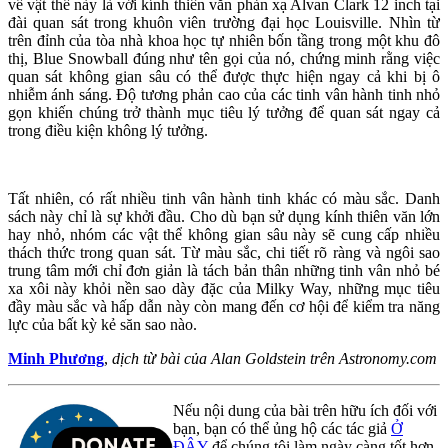
về vật thể này là với kính thiên văn phản xạ Alvan Clark 12 inch tại
đài quan sát trong khuôn viên trường đại học Louisville. Nhìn từ
trên đỉnh của tòa nhà khoa học tự nhiên bốn tầng trong một khu đô
thị, Blue Snowball đúng như tên gọi của nó, chứng minh rằng việc
quan sát không gian sâu có thể được thực hiện ngay cả khi bị ô
nhiễm ánh sáng. Độ tương phản cao của các tinh vân hành tinh nhỏ
gọn khiến chúng trở thành mục tiêu lý tưởng để quan sát ngay cả
trong điều kiện không lý tưởng.
Tất nhiên, có rất nhiều tinh vân hành tinh khác có màu sắc. Danh
sách này chỉ là sự khởi đầu. Cho dù bạn sử dụng kính thiên văn lớn
hay nhỏ, nhóm các vật thể không gian sâu này sẽ cung cấp nhiều
thách thức trong quan sát. Từ màu sắc, chi tiết rõ ràng và ngôi sao
trung tâm mới chỉ đơn giản là tách bản thân những tinh vân nhỏ bé
xa xôi này khỏi nền sao dày đặc của Milky Way, những mục tiêu
đầy màu sắc và hấp dẫn này còn mang đến cơ hội để kiểm tra năng
lực của bất kỳ kẻ săn sao nào.
Minh Phương
,
dịch từ bài của Alan Goldstein trên Astronomy.com
Nếu nội dung của bài trên hữu ích đối với
bạn, bạn có thể ủng hộ các tác giả
Ở
ĐÂY
để chúng tôi làm ngày càng tốt hơn