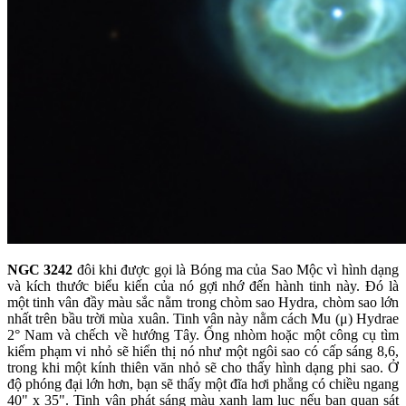
NGC 3242
đôi khi được gọi là Bóng ma của Sao Mộc vì hình dạng
và kích thước biểu kiến của nó gợi nhớ đến hành tinh này. Đó là
một tinh vân đầy màu sắc nằm trong chòm sao Hydra, chòm sao lớn
nhất trên bầu trời mùa xuân. Tinh vân này nằm cách Mu (μ) Hydrae
2° Nam và chếch về hướng Tây. Ống nhòm hoặc một công cụ tìm
kiếm phạm vi nhỏ sẽ hiển thị nó như một ngôi sao có cấp sáng 8,6,
trong khi một kính thiên văn nhỏ sẽ cho thấy hình dạng phi sao. Ở
độ phóng đại lớn hơn, bạn sẽ thấy một đĩa hơi phẳng có chiều ngang
40" x 35". Tinh vân phát sáng màu xanh lam lục nếu bạn quan sát