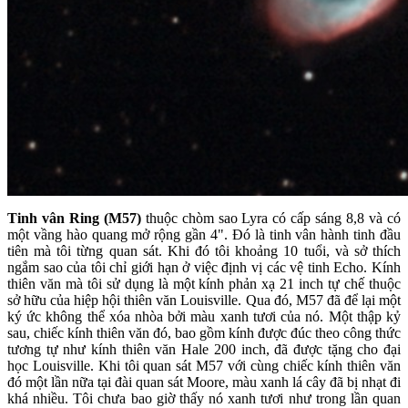
Tinh vân Ring (M57)
thuộc chòm sao Lyra có cấp sáng 8,8 và có
một vầng hào quang mở rộng gần 4". Đó là tinh vân hành tinh đầu
tiên mà tôi từng quan sát. Khi đó tôi khoảng 10 tuổi, và sở thích
ngắm sao của tôi chỉ giới hạn ở việc định vị các vệ tinh Echo. Kính
thiên văn mà tôi sử dụng là một kính phản xạ 21 inch tự chế thuộc
sở hữu của hiệp hội thiên văn Louisville. Qua đó, M57 đã để lại một
ký ức không thể xóa nhòa bởi màu xanh tươi của nó. Một thập kỷ
sau, chiếc kính thiên văn đó, bao gồm kính được đúc theo công thức
tương tự như kính thiên văn Hale 200 inch, đã được tặng cho đại
học Louisville. Khi tôi quan sát M57 với cùng chiếc kính thiên văn
đó một lần nữa tại đài quan sát Moore, màu xanh lá cây đã bị nhạt đi
khá nhiều. Tôi chưa bao giờ thấy nó xanh tươi như trong lần quan