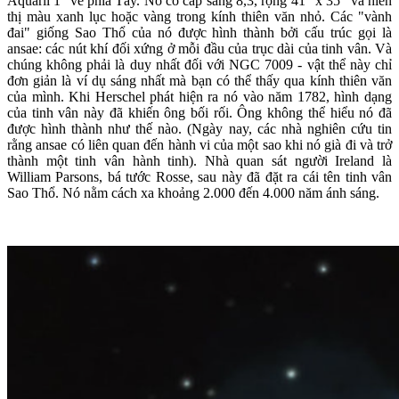
Aquarii 1° về phía Tây. Nó có cấp sáng 8,3, rộng 41" x 35" và hiển
thị màu xanh lục hoặc vàng trong kính thiên văn nhỏ. Các "vành
đai" giống Sao Thổ của nó được hình thành bởi cấu trúc gọi là
ansae: các nút khí đối xứng ở mỗi đầu của trục dài của tinh vân. Và
chúng không phải là duy nhất đối với NGC 7009 - vật thể này chỉ
đơn giản là ví dụ sáng nhất mà bạn có thể thấy qua kính thiên văn
của mình. Khi Herschel phát hiện ra nó vào năm 1782, hình dạng
của tinh vân này đã khiến ông bối rối. Ông không thể hiểu nó đã
được hình thành như thế nào. (Ngày nay, các nhà nghiên cứu tin
rằng ansae có liên quan đến hành vi của một sao khi nó già đi và trở
thành một tinh vân hành tinh). Nhà quan sát người Ireland là
William Parsons, bá tước Rosse, sau này đã đặt ra cái tên tinh vân
Sao Thổ. Nó nằm cách xa khoảng 2.000 đến 4.000 năm ánh sáng.