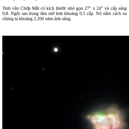
Tinh vân Chớp Mắt có kích thước nhỏ gọn 27" x 24" và cấp sáng
9,8. Ngôi sao trung tâm mờ hơn khoảng 0,5 cấp. Nó nằm cách xa
chúng ta khoảng 2.200 năm ánh sáng.