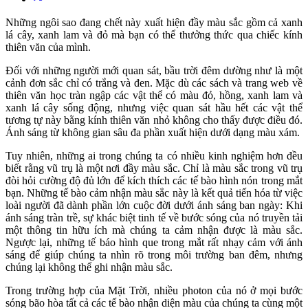
Những ngôi sao đang chết này xuất hiện đầy màu sắc gồm cả xanh
lá cây, xanh lam và đỏ mà bạn có thể thưởng thức qua chiếc kính
thiên văn của mình.
Đối với những người mới quan sát, bầu trời đêm dường như là một
cảnh đơn sắc chỉ có trắng và đen. Mặc dù các sách và trang web về
thiên văn học tràn ngập các vật thể có màu đỏ, hồng, xanh lam và
xanh lá cây sống động, nhưng việc quan sát hầu hết các vật thể
tương tự này bằng kính thiên văn nhỏ không cho thấy được điều đó.
Ánh sáng từ không gian sâu đa phần xuất hiện dưới dạng màu xám.
Tuy nhiên, những ai trong chúng ta có nhiều kinh nghiệm hơn đều
biết rằng vũ trụ là một nơi đầy màu sắc. Chỉ là màu sắc trong vũ trụ
đòi hỏi cường độ đủ lớn để kích thích các tế bào hình nón trong mắt
bạn. Những tế bào cảm nhận màu sắc này là kết quả tiến hóa từ việc
loài người đã dành phần lớn cuộc đời dưới ánh sáng ban ngày: Khi
ánh sáng tràn trề, sự khác biệt tinh tế về bước sóng của nó truyền tải
một thông tin hữu ích mà chúng ta cảm nhận được là màu sắc.
Ngược lại, những tế báo hình que trong mắt rất nhạy cảm với ánh
sáng để giúp chúng ta nhìn rõ trong môi trường ban đêm, nhưng
chúng lại không thể ghi nhận màu sắc.
Trong trường hợp của Mặt Trời, nhiều photon của nó ở mọi bước
sóng bão hòa tất cả các tế bào nhận diện màu của chúng ta cùng một