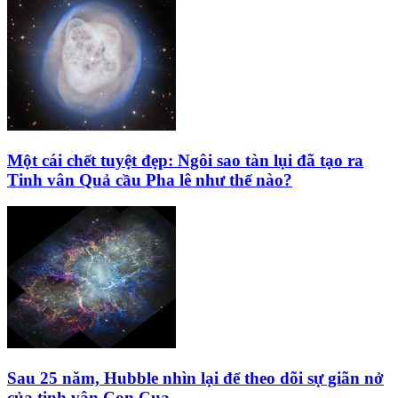
Một cái chết tuyệt đẹp: Ngôi sao tàn lụi đã tạo ra
Tinh vân Quả cầu Pha lê như thế nào?
Sau 25 năm, Hubble nhìn lại để theo dõi sự giãn nở
của tinh vân Con Cua