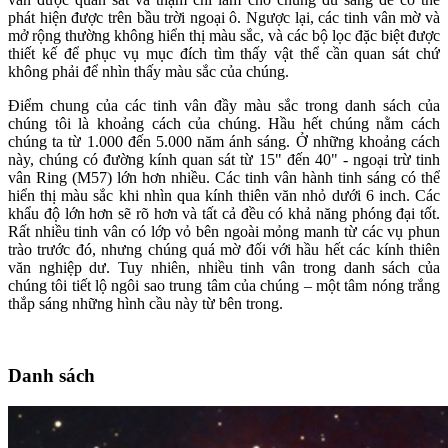
phát hiện được trên bầu trời ngoại ô. Ngược lại, các tinh vân mờ và
mở rộng thường không hiển thị màu sắc, và các bộ lọc đặc biệt được
thiết kế để phục vụ mục đích tìm thấy vật thể cần quan sát chứ
không phải để nhìn thấy màu sắc của chúng.
Điểm chung của các tinh vân đầy màu sắc trong danh sách của
chúng tôi là khoảng cách của chúng. Hầu hết chúng nằm cách
chúng ta từ 1.000 đến 5.000 năm ánh sáng. Ở những khoảng cách
này, chúng có đường kính quan sát từ 15" đến 40" - ngoại trừ tinh
vân Ring (M57) lớn hơn nhiều. Các tinh vân hành tinh sáng có thể
hiển thị màu sắc khi nhìn qua kính thiên văn nhỏ dưới 6 inch. Các
khẩu độ lớn hơn sẽ rõ hơn và tất cả đều có khả năng phóng đại tốt.
Rất nhiều tinh vân có lớp vỏ bên ngoài mỏng manh từ các vụ phun
trào trước đó, nhưng chúng quá mờ đối với hầu hết các kính thiên
văn nghiệp dư. Tuy nhiên, nhiều tinh vân trong danh sách của
chúng tôi tiết lộ ngôi sao trung tâm của chúng – một tâm nóng trắng
thắp sáng những hình cầu này từ bên trong.
Danh sách