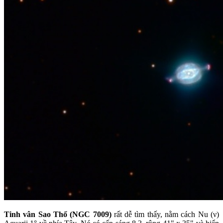
Tinh vân Sao Thổ (NGC 7009)
rất dễ tìm thấy, nằm cách Nu (ν)