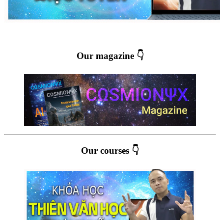
Our magazine 👇
Our courses 👇