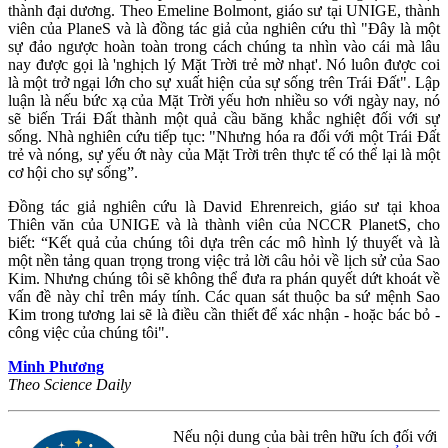
thành đại dương. Theo Emeline Bolmont, giáo sư tại UNIGE, thành
viên của PlaneS và là đồng tác giả của nghiên cứu thì "Đây là một
sự đảo ngược hoàn toàn trong cách chúng ta nhìn vào cái mà lâu
nay được gọi là 'nghịch lý Mặt Trời trẻ mờ nhạt'. Nó luôn được coi
là một trở ngại lớn cho sự xuất hiện của sự sống trên Trái Đất". Lập
luận là nếu bức xạ của Mặt Trời yếu hơn nhiều so với ngày nay, nó
sẽ biến Trái Đất thành một quả cầu băng khắc nghiệt đối với sự
sống. Nhà nghiên cứu tiếp tục: "Nhưng hóa ra đối với một Trái Đất
trẻ và nóng, sự yếu ớt này của Mặt Trời trên thực tế có thể lại là một
cơ hội cho sự sống”.
Đồng tác giả nghiên cứu là David Ehrenreich, giáo sư tại khoa
Thiên văn của UNIGE và là thành viên của NCCR PlanetS, cho
biết: “Kết quả của chúng tôi dựa trên các mô hình lý thuyết và là
một nền tảng quan trọng trong việc trả lời câu hỏi về lịch sử của Sao
Kim. Nhưng chúng tôi sẽ không thể đưa ra phán quyết dứt khoát về
vấn đề này chỉ trên máy tính. Các quan sát thuộc ba sứ mệnh Sao
Kim trong tương lai sẽ là điều cần thiết để xác nhận - hoặc bác bỏ -
công việc của chúng tôi".
Minh Phương
Theo Science Daily
Nếu nội dung của bài trên hữu ích đối với