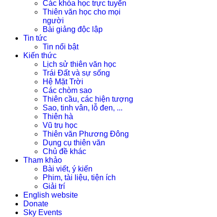
Các khóa học trực tuyến
Thiên văn học cho mọi
người
Bài giảng độc lập
Tin tức
Tin nổi bật
Kiến thức
Lịch sử thiên văn học
Trái Đất và sự sống
Hệ Mặt Trời
Các chòm sao
Thiên cầu, các hiện tượng
Sao, tinh vân, lỗ đen, ...
Thiên hà
Vũ trụ học
Thiên văn Phương Đông
Dụng cụ thiên văn
Chủ đề khác
Tham khảo
Bài viết, ý kiến
Phim, tài liệu, tiện ích
Giải trí
English website
Donate
Sky Events