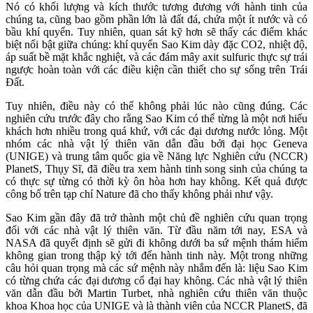
Nó có khối lượng và kích thước tương đương với hành tinh của
chúng ta, cũng bao gồm phần lớn là đất đá, chứa một ít nước và có
bầu khí quyển. Tuy nhiên, quan sát kỹ hơn sẽ thấy các điểm khác
biệt nổi bật giữa chúng: khí quyển Sao Kim dày đặc CO2, nhiệt độ,
áp suất bề mặt khắc nghiệt, và các đám mây axit sulfuric thực sự trái
ngược hoàn toàn với các điều kiện cần thiết cho sự sống trên Trái
Đất.
Tuy nhiên, điều này có thể không phải lúc nào cũng đúng. Các
nghiên cứu trước đây cho rằng Sao Kim có thể từng là một nơi hiếu
khách hơn nhiều trong quá khứ, với các đại dương nước lỏng. Một
nhóm các nhà vật lý thiên văn dẫn đầu bởi đại học Geneva
(UNIGE) và trung tâm quốc gia về Năng lực Nghiên cứu (NCCR)
PlanetS, Thụy Sĩ, đã điều tra xem hành tinh song sinh của chúng ta
có thực sự từng có thời kỳ ôn hòa hơn hay không. Kết quả được
công bố trên tạp chí Nature đã cho thấy không phải như vậy.
Sao Kim gần đây đã trở thành một chủ đề nghiên cứu quan trọng
đối với các nhà vật lý thiên văn. Từ đầu năm tới nay, ESA và
NASA đã quyết định sẽ gửi đi không dưới ba sứ mệnh thám hiểm
không gian trong thập kỷ tới đến hành tinh này. Một trong những
câu hỏi quan trọng mà các sứ mệnh này nhắm đến là: liệu Sao Kim
có từng chứa các đại dương cổ đại hay không. Các nhà vật lý thiên
văn dẫn đầu bởi Martin Turbet, nhà nghiên cứu thiên văn thuộc
khoa Khoa học của UNIGE và là thành viên của NCCR PlanetS, đã