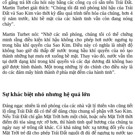
cố gắng trả lời câu hỏi này bằng các công cụ có sẵn trên Trái Đất.
Martin Turbet giải thích: “Chúng tôi đã mô phỏng khí hậu của Trái
Đất và Sao Kim vào thời kỳ đầu quá trình tiến hóa của chúng, hơn 4
tỷ năm trước, khi bề mặt của các hành tinh vẫn còn đang nóng
chảy".
Martin Turbet nói: “Nhờ các mô phỏng, chúng tôi có thể chứng
minh rằng điều kiện khí hậu không cho phép hơi nước ngưng tụ
trong bầu khí quyển của Sao Kim. Điều này có nghĩa là nhiệt độ
không bao giờ đủ thấp để nước trong bầu khí quyển của nó tạo
thành những hạt mưa rơi xuống bề mặt. Thay vào đó, nước vẫn tồn
tại dưới dạng khí trong khí quyển và các đại dương đã không bao
giờ được hình thành. Một trong những lý do chính cho điều này là
do các đám mây hình thành ở phía mặt đêm của hành tinh”.
Sự khác biệt nhỏ nhưng hệ quả lớn
Đáng ngạc nhiên là mô phỏng của các nhà vật lý thiên văn cũng tiết
lộ rằng Trái Đất đã có thể dễ dàng chịu chung số phận với Sao Kim.
Nếu Trái Đất chỉ gần Mặt Trời hơn một chút, hoặc nếu Mặt Trời thời
điểm đó tỏa sáng rực rỡ hơn, thì hành tinh quê hương của chúng ta
ngày nay sẽ trông rất khác. Có khả năng bức xạ tương đối yếu của
Mặt Trời trẻ đã cho phép Trái Đất nguội đi đủ để ngưng tụ nước tạo