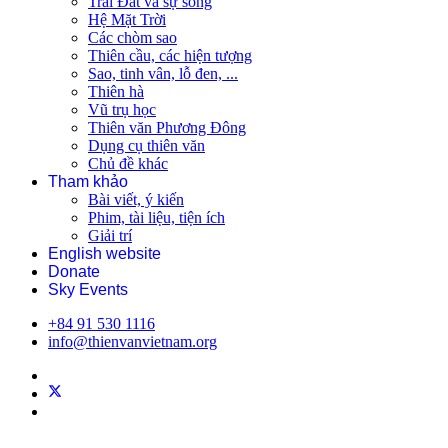
Trái Đất và sự sống
Hệ Mặt Trời
Các chòm sao
Thiên cầu, các hiện tượng
Sao, tinh vân, lỗ đen, ...
Thiên hà
Vũ trụ học
Thiên văn Phương Đông
Dụng cụ thiên văn
Chủ đề khác
Tham khảo
Bài viết, ý kiến
Phim, tài liệu, tiện ích
Giải trí
English website
Donate
Sky Events
+84 91 530 1116
info@thienvanvietnam.org