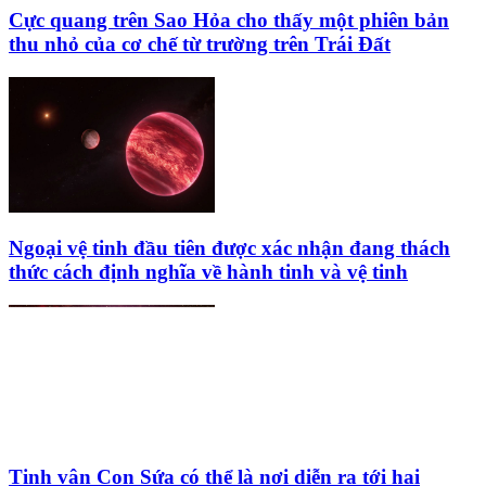
Cực quang trên Sao Hỏa cho thấy một phiên bản
thu nhỏ của cơ chế từ trường trên Trái Đất
Ngoại vệ tinh đầu tiên được xác nhận đang thách
thức cách định nghĩa về hành tinh và vệ tinh
Tinh vân Con Sứa có thể là nơi diễn ra tới hai