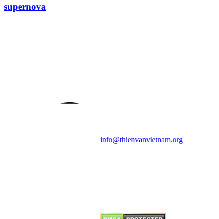
supernova
HỘI THIÊN
VĂN VÀ VŨ TRỤ
HỌC VIỆT NAM
Vietnam Astronomy and
Cosmology Association (VACA)
Văn phòng: 90b Khương Đình,
quận Thanh Xuân, Hà Nội
Điện thoại: 091.530.1116; Email:
info@thienvanvietnam.org
Mọi bài viết tại đây thuộc bản
quyền của VACA, vui lòng ghi rõ
tên tác giả và nguồn trích
dẫn
Thienvanvietnam.org
khi quý
vị tái sử dụng bất cứ nội dung nào
từ website này.