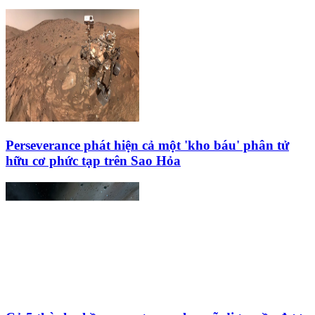
Perseverance phát hiện cả một 'kho báu' phân tử
hữu cơ phức tạp trên Sao Hỏa