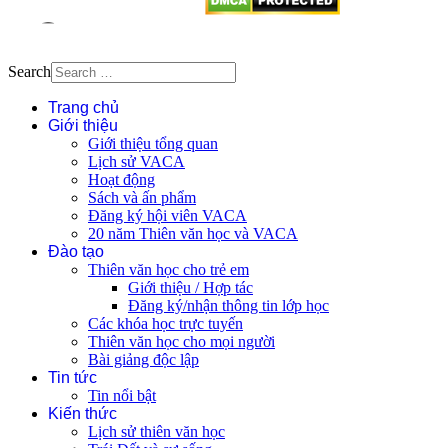
Search
Trang chủ
Giới thiệu
Giới thiệu tổng quan
Lịch sử VACA
Hoạt động
Sách và ấn phẩm
Đăng ký hội viên VACA
20 năm Thiên văn học và VACA
Đào tạo
Thiên văn học cho trẻ em
Giới thiệu / Hợp tác
Đăng ký/nhận thông tin lớp học
Các khóa học trực tuyến
Thiên văn học cho mọi người
Bài giảng độc lập
Tin tức
Tin nổi bật
Kiến thức
Lịch sử thiên văn học