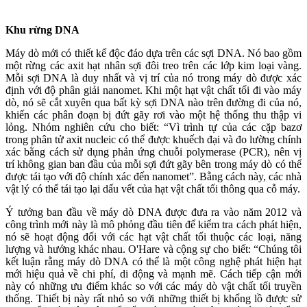
Khu rừng DNA
Máy dò mới có thiết kế độc đáo dựa trên các sợi DNA. Nó bao gồm
một rừng các axit hạt nhân sợi đôi treo trên các lớp kim loại vàng.
Mỗi sợi DNA là duy nhất và vị trí của nó trong máy dò được xác
định với độ phân giải nanomet. Khi một hạt vật chất tối đi vào máy
dò, nó sẽ cắt xuyên qua bất kỳ sợi DNA nào trên đường đi của nó,
khiến các phân đoạn bị đứt gãy rơi vào một hệ thống thu thập vi
lỏng. Nhóm nghiên cứu cho biết: “Vì trình tự của các cặp bazơ
trong phân tử axit nucleic có thể được khuếch đại và đo lường chính
xác bằng cách sử dụng phản ứng chuỗi polymerase (PCR), nên vị
trí không gian ban đầu của mỗi sợi đứt gãy bên trong máy dò có thể
được tái tạo với độ chính xác đến nanomet”. Bằng cách này, các nhà
vật lý có thể tái tạo lại dấu vết của hạt vật chất tối thông qua cỗ máy.
Ý tưởng ban đầu về máy dò DNA được đưa ra vào năm 2012 và
công trình mới này là mô phỏng đầu tiên để kiểm tra cách phát hiện,
nó sẽ hoạt động đối với các hạt vật chất tối thuộc các loại, năng
lượng và hướng khác nhau. O'Hare và cộng sự cho biết: “Chúng tôi
kết luận rằng máy dò DNA có thể là một công nghệ phát hiện hạt
mới hiệu quả về chi phí, di động và mạnh mẽ. Cách tiếp cận mới
này có những ưu điểm khác so với các máy dò vật chất tối truyền
thống. Thiết bị này rất nhỏ so với những thiết bị khổng lồ được sử