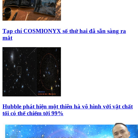
Tạp chí COSMIONYX số thứ hai đã sẵn sàng ra
mắt
Hubble phát hiện một thiên hà vô hình với vật chất
tối có thể chiếm tới 99%