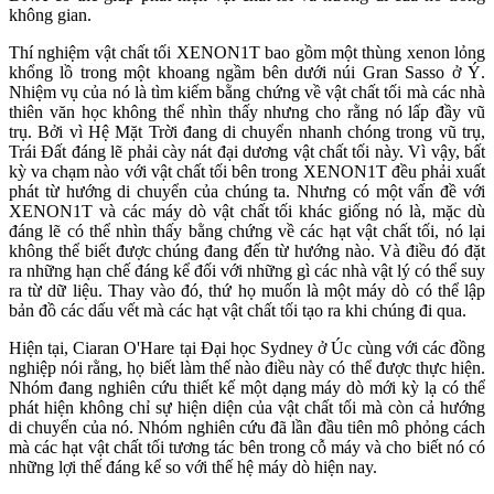
không gian.
Thí nghiệm vật chất tối XENON1T bao gồm một thùng xenon lỏng
khổng lồ trong một khoang ngầm bên dưới núi Gran Sasso ở Ý.
Nhiệm vụ của nó là tìm kiếm bằng chứng về vật chất tối mà các nhà
thiên văn học không thể nhìn thấy nhưng cho rằng nó lấp đầy vũ
trụ. Bởi vì Hệ Mặt Trời đang di chuyển nhanh chóng trong vũ trụ,
Trái Đất đáng lẽ phải cày nát đại dương vật chất tối này. Vì vậy, bất
kỳ va chạm nào với vật chất tối bên trong XENON1T đều phải xuất
phát từ hướng di chuyển của chúng ta. Nhưng có một vấn đề với
XENON1T và các máy dò vật chất tối khác giống nó là, mặc dù
đáng lẽ có thể nhìn thấy bằng chứng về các hạt vật chất tối, nó lại
không thể biết được chúng đang đến từ hướng nào. Và điều đó đặt
ra những hạn chế đáng kể đối với những gì các nhà vật lý có thể suy
ra từ dữ liệu. Thay vào đó, thứ họ muốn là một máy dò có thể lập
bản đồ các dấu vết mà các hạt vật chất tối tạo ra khi chúng đi qua.
Hiện tại, Ciaran O'Hare tại Đại học Sydney ở Úc cùng với các đồng
nghiệp nói rằng, họ biết làm thế nào điều này có thể được thực hiện.
Nhóm đang nghiên cứu thiết kế một dạng máy dò mới kỳ lạ có thể
phát hiện không chỉ sự hiện diện của vật chất tối mà còn cả hướng
di chuyển của nó. Nhóm nghiên cứu đã lần đầu tiên mô phỏng cách
mà các hạt vật chất tối tương tác bên trong cỗ máy và cho biết nó có
những lợi thế đáng kể so với thế hệ máy dò hiện nay.