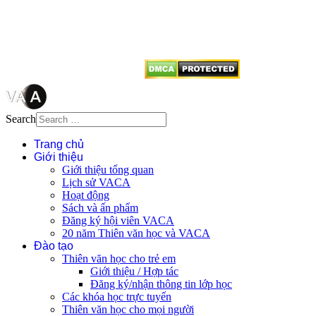
tên tác giả và nguồn trích
dẫn
Thienvanvietnam.org
khi quý
vị tái sử dụng bất cứ nội dung nào
từ website này.
Search
Trang chủ
Giới thiệu
Giới thiệu tổng quan
Lịch sử VACA
Hoạt động
Sách và ấn phẩm
Đăng ký hội viên VACA
20 năm Thiên văn học và VACA
Đào tạo
Thiên văn học cho trẻ em
Giới thiệu / Hợp tác
Đăng ký/nhận thông tin lớp học
Các khóa học trực tuyến
Thiên văn học cho mọi người