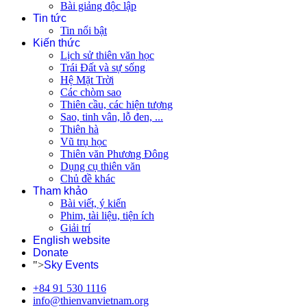
Bài giảng độc lập
Tin tức
Tin nổi bật
Kiến thức
Lịch sử thiên văn học
Trái Đất và sự sống
Hệ Mặt Trời
Các chòm sao
Thiên cầu, các hiện tượng
Sao, tinh vân, lỗ đen, ...
Thiên hà
Vũ trụ học
Thiên văn Phương Đông
Dụng cụ thiên văn
Chủ đề khác
Tham khảo
Bài viết, ý kiến
Phim, tài liệu, tiện ích
Giải trí
English website
Donate
">
Sky Events
+84 91 530 1116
info@thienvanvietnam.org