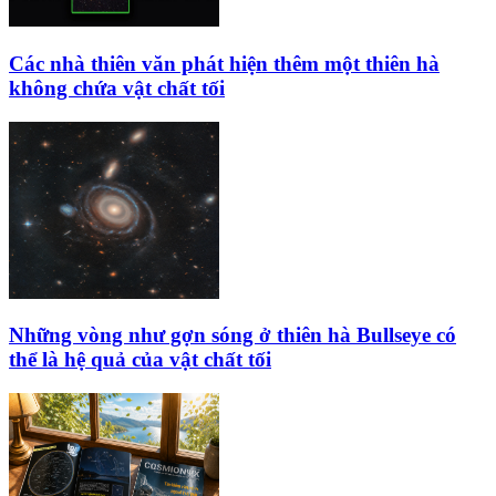
Các nhà thiên văn phát hiện thêm một thiên hà
không chứa vật chất tối
Những vòng như gợn sóng ở thiên hà Bullseye có
thể là hệ quả của vật chất tối