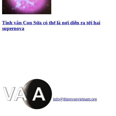
Tinh vân Con Sứa có thể là nơi diễn ra tới hai
supernova
HỘI THIÊN
VĂN VÀ VŨ TRỤ
HỌC VIỆT NAM
Vietnam Astronomy and
Cosmology Association (VACA)
Văn phòng: 90b Khương Đình,
quận Thanh Xuân, Hà Nội
Điện thoại: 091.530.1116; Email:
info@thienvanvietnam.org
Mọi bài viết tại đây thuộc bản
quyền của VACA, vui lòng ghi rõ