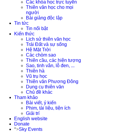
Các khóa học trực tuyến
Thiên văn học cho mọi
người
Bài giảng độc lập
Tin tức
Tin nổi bật
Kiến thức
Lịch sử thiên văn học
Trái Đất và sự sống
Hệ Mặt Trời
Các chòm sao
Thiên cầu, các hiện tượng
Sao, tinh vân, lỗ đen, ...
Thiên hà
Vũ trụ học
Thiên văn Phương Đông
Dụng cụ thiên văn
Chủ đề khác
Tham khảo
Bài viết, ý kiến
Phim, tài liệu, tiện ích
Giải trí
English website
Donate
">
Sky Events