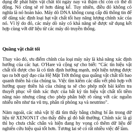
dụng để phát hiện vật chất tối ngày nay và thậm chí còn có thể di
động. Nó cũng sẽ rẻ hơn đáng kể. Tuy nhiên, điều đó không có
nghĩa là nó hoàn hảo. Máy dò DNA không cung cấp đủ thông tin để
dễ dàng xác định loại hạt vật chất tối hay năng lượng chính xác của
nó. Vì lý do đó, các máy dò này có khả năng sẽ được sử dụng kết
hợp cùng với dữ liệu từ các máy dò truyền thống.
Quầng vật chất tối
Thay vào đó, ưu điểm chính của loại máy này là khả năng xác định
hướng của các hạt. O'Hare và cộng sự cho biết: “Các tín hiệu vật
chất tối được cho là có tính định hướng mạnh, một hiện tượng được
tạo ra bởi quỹ đạo của Hệ Mặt Trời thông qua quầng vật chất tối bao
quanh thiên hà của chúng ta. Việc tìm kiếm các dấu vết phù hợp với
hướng quay thiên hà của chúng ta sẽ cho phép một bài kiểm tra
thuyết phục về tính xác thực của bất kỳ tín hiệu vật chất tối tiềm
năng nào nhưng cũng cho phép phân biệt rõ ràng với các nguồn
nhiễu nền như tia vũ trụ, phân rã phóng xạ và neutrino".
Năm ngoái, các nhà vật lý đã tìm thấy bằng chứng bí ẩn trong dữ
liệu từ XENON1T cho thấy điều gì đó bất thường. Chính xác là gì
thì họ chưa chắc chắn và hiện đang hy vọng có thêm dữ liệu để
nghiên cứu hiệu quả tốt hơn. Tương lai sẽ có rất nhiều việc để làm.