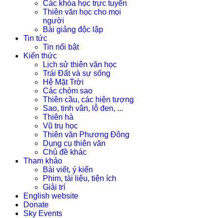
Các khóa học trực tuyến
Thiên văn học cho mọi
người
Bài giảng độc lập
Tin tức
Tin nổi bật
Kiến thức
Lịch sử thiên văn học
Trái Đất và sự sống
Hệ Mặt Trời
Các chòm sao
Thiên cầu, các hiện tượng
Sao, tinh vân, lỗ đen, ...
Thiên hà
Vũ trụ học
Thiên văn Phương Đông
Dụng cụ thiên văn
Chủ đề khác
Tham khảo
Bài viết, ý kiến
Phim, tài liệu, tiện ích
Giải trí
English website
Donate
Sky Events