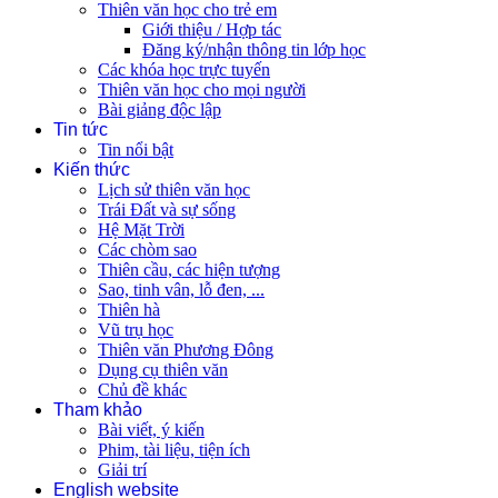
Thiên văn học cho trẻ em
Giới thiệu / Hợp tác
Đăng ký/nhận thông tin lớp học
Các khóa học trực tuyến
Thiên văn học cho mọi người
Bài giảng độc lập
Tin tức
Tin nổi bật
Kiến thức
Lịch sử thiên văn học
Trái Đất và sự sống
Hệ Mặt Trời
Các chòm sao
Thiên cầu, các hiện tượng
Sao, tinh vân, lỗ đen, ...
Thiên hà
Vũ trụ học
Thiên văn Phương Đông
Dụng cụ thiên văn
Chủ đề khác
Tham khảo
Bài viết, ý kiến
Phim, tài liệu, tiện ích
Giải trí
English website