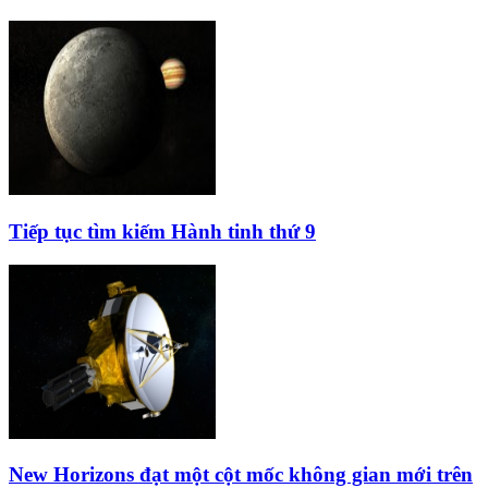
Tiếp tục tìm kiếm Hành tinh thứ 9
New Horizons đạt một cột mốc không gian mới trên