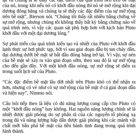
của nó, trong khi nếu nó có khởi đầu nóng thì nó sẽ mở rộng khi đại
dương đóng băng và chúng ta sẽ thấy các đặc điểm của sự mở rộng
trên bề mặt”, Bierson nói. “Chúng tôi thấy rất nhiều bằng chứng về
sự mở rộng, nhưng chúng tôi không thấy bất kỳ bằng chứng nào về
quá trình nén, vì vậy các quan sát phù hợp hơn với kịch bản Pluto
khởi đầu với một đại dương lỏng.”
Sự phát triển của quá trình kiến tạo và nhiệt của Pluto với khởi đầu
lạnh thực sự hơi phức tạp, bởi vì sau giai đoạn đầu bị tan chảy dần,
đại dương dưới bề mặt sẽ bắt đầu đóng băng trở lại. Vì vậy, sự nén
của bề mặt sẽ xảy ra vào giai đoạn sớm, theo sau đó là sự mở rộng
cho đến gần đây. Với một khởi đầu nóng, sự mở rộng sẽ diễn ra
trong suốt lịch sử của Pluto.
“Các đặc điểm bề mặt lâu đời nhất trên Pluto khó có thể nhận ra
hơn, nhưng có vẻ như có sự mở rộng của bề mặt ở cả giai đoạn đầu
và hiện nay”, Nimmo nói.
Câu hỏi tiếp theo là liệu có đủ năng lượng cung cấp cho Pluto có
một “khởi đầu nóng” hay không. Hai nguồn năng lượng chính sẽ là
nhiệt được giải phóng do sự phân rã của các nguyên tố phóng xạ
trong đá và năng lượng hấp dẫn được giải phóng khi các mảnh vật
chất mới bắn phá bề mặt của tiền hành tinh đang trong quá trình
hình thành.