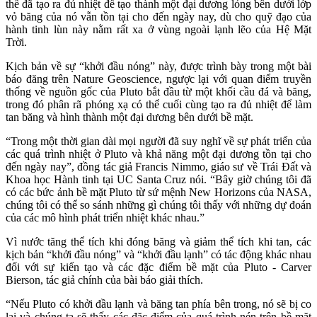
thể đã tạo ra đủ nhiệt để tạo thành một đại dương lỏng bên dưới lớp
vỏ băng của nó vẫn tồn tại cho đến ngày nay, dù cho quỹ đạo của
hành tinh lùn này nằm rất xa ở vùng ngoài lạnh lẽo của Hệ Mặt
Trời.
Kịch bản về sự “khởi đầu nóng” này, được trình bày trong một bài
báo đăng trên Nature Geoscience, ngược lại với quan điểm truyền
thống về nguồn gốc của Pluto bắt đầu từ một khối cầu đá và băng,
trong đó phân rã phóng xạ có thể cuối cùng tạo ra đủ nhiệt để làm
tan băng và hình thành một đại dương bên dưới bề mặt.
“Trong một thời gian dài mọi người đã suy nghĩ về sự phát triển của
các quá trình nhiệt ở Pluto và khả năng một đại dương tồn tại cho
đến ngày nay”, đồng tác giả Francis Nimmo, giáo sư về Trái Đất và
Khoa học Hành tinh tại UC Santa Cruz nói. “Bây giờ chúng tôi đã
có các bức ảnh bề mặt Pluto từ sứ mệnh New Horizons của NASA,
chúng tôi có thể so sánh những gì chúng tôi thấy với những dự đoán
của các mô hình phát triển nhiệt khác nhau.”
Vì nước tăng thể tích khi đóng băng và giảm thể tích khi tan, các
kịch bản “khởi đầu nóng” và “khởi đầu lạnh” có tác động khác nhau
đối với sự kiến tạo và các đặc điểm bề mặt của Pluto - Carver
Bierson, tác giả chính của bài báo giải thích.
“Nếu Pluto có khởi đầu lạnh và băng tan phía bên trong, nó sẽ bị co
lại và chúng ta sẽ thấy các đặc điểm của quá trình nén trên bề mặt