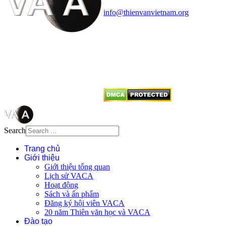
Điện thoại: 091.530.1116; Email:
info@thienvanvietnam.org
Mọi bài viết tại đây thuộc bản
quyền của VACA, vui lòng ghi rõ
tên tác giả và nguồn trích
dẫn
Thienvanvietnam.org
khi quý
vị tái sử dụng bất cứ nội dung nào
từ website này.
Search
Trang chủ
Giới thiệu
Giới thiệu tổng quan
Lịch sử VACA
Hoạt động
Sách và ấn phẩm
Đăng ký hội viên VACA
20 năm Thiên văn học và VACA
Đào tạo