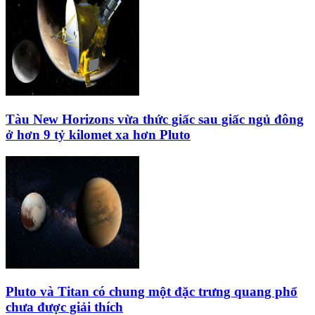
Tàu New Horizons vừa thức giấc sau giấc ngủ đông
ở hơn 9 tỷ kilomet xa hơn Pluto
Pluto và Titan có chung một đặc trưng quang phổ
chưa được giải thích