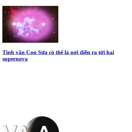
Tinh vân Con Sứa có thể là nơi diễn ra tới hai
supernova
HỘI THIÊN
VĂN VÀ VŨ TRỤ
HỌC VIỆT NAM
Vietnam Astronomy and
Cosmology Association (VACA)
Văn phòng: 90b Khương Đình,
quận Thanh Xuân, Hà Nội