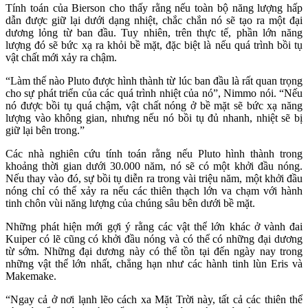
Tính toán của Bierson cho thấy rằng nếu toàn bộ năng lượng hấp
dẫn được giữ lại dưới dạng nhiệt, chắc chắn nó sẽ tạo ra một đại
dương lỏng từ ban đầu. Tuy nhiên, trên thực tế, phần lớn năng
lượng đó sẽ bức xạ ra khỏi bề mặt, đặc biệt là nếu quá trình bồi tụ
vật chất mới xảy ra chậm.
“Làm thế nào Pluto được hình thành từ lúc ban đầu là rất quan trọng
cho sự phát triển của các quá trình nhiệt của nó”, Nimmo nói. “Nếu
nó được bồi tụ quá chậm, vật chất nóng ở bề mặt sẽ bức xạ năng
lượng vào không gian, nhưng nếu nó bồi tụ đủ nhanh, nhiệt sẽ bị
giữ lại bên trong.”
Các nhà nghiên cứu tính toán rằng nếu Pluto hình thành trong
khoảng thời gian dưới 30.000 năm, nó sẽ có một khởi đầu nóng.
Nếu thay vào đó, sự bồi tụ diễn ra trong vài triệu năm, một khởi đầu
nóng chỉ có thể xảy ra nếu các thiên thạch lớn va chạm với hành
tinh chôn vùi năng lượng của chúng sâu bên dưới bề mặt.
Những phát hiện mới gợi ý rằng các vật thể lớn khác ở vành đai
Kuiper có lẽ cũng có khởi đầu nóng và có thể có những đại dương
từ sớm. Những đại dương này có thể tồn tại đến ngày nay trong
những vật thể lớn nhất, chẳng hạn như các hành tinh lùn Eris và
Makemake.
“Ngay cả ở nơi lạnh lẽo cách xa Mặt Trời này, tất cả các thiên thể