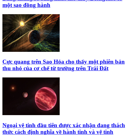
một sao đồng hành
Cực quang trên Sao Hỏa cho thấy một phiên bản
thu nhỏ của cơ chế từ trường trên Trái Đất
Ngoại vệ tinh đầu tiên được xác nhận đang thách
thức cách định nghĩa về hành tinh và vệ tinh