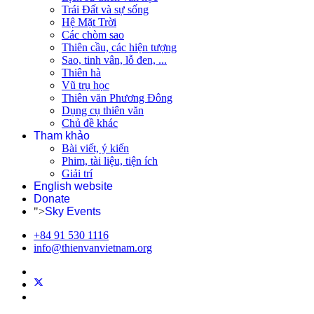
Trái Đất và sự sống
Hệ Mặt Trời
Các chòm sao
Thiên cầu, các hiện tượng
Sao, tinh vân, lỗ đen, ...
Thiên hà
Vũ trụ học
Thiên văn Phương Đông
Dụng cụ thiên văn
Chủ đề khác
Tham khảo
Bài viết, ý kiến
Phim, tài liệu, tiện ích
Giải trí
English website
Donate
">
Sky Events
+84 91 530 1116
info@thienvanvietnam.org