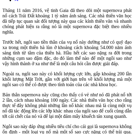
Tháng 11 năm 2016, vệ tinh Gaia đã theo dõi một supernova phát
nổ cách Trái Đất khoảng 1 tỷ năm ánh sáng. Các nhà thiên văn học
đã tiếp tục quan sát đối tượng này qua các kính thiên văn và nhanh
chóng phát hiện ra rằng nó là một supernova đặc biệt theo nhiều
nghĩa.
Trước hết, ngôi sao tiền thân của vụ nổ này dường như có quỹ đạo
xa trong một thiên hà lùn ở khoảng cách khoảng 54.000 năm ánh
sáng tính từ tâm của thiên hà. Hầu hết các sao nặng ra đời trong
những cụm sao đậm đặc, do đó làm thế nào để một ngôi sao như
vậy hình thành ở xa như thế là một câu hỏi cần được giải đáp.
Ngoài ra, ngôi sao này có khối lượng cực lớn, gấp khoảng 200 lần
khối lượng Mặt Trời, gần với giới hạn trên về khối lượng mà một
ngôi sao có thể có được theo tính toán của các nhà khoa học.
Bản thân supernova này cũng cho thấy có vẻ như nó đã phát nổ tới
2 lần, cách nhau khoảng 100 ngày. Các nhà thiên văn học cho rằng
thực tế đây không phải những lần nổ khác nhau mà là cùng một vụ
nổ đã tác động lên các lớp khác nhau của ngôi sao để cuối cùng dẫn
tới cái chết của nó và để lại một đám mây khuếch tán xung quanh.
Ngôi sao này đáp ứng nhiều tiêu chí cho cái gọi là supernova không
ổn định - một loại vụ nổ mà một số sao cực nặng có thể trải qua.