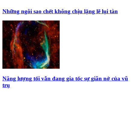
Những ngôi sao chết không chịu lặng lẽ lụi tàn
Năng lượng tối vẫn đang gia tốc sự giãn nở của vũ
trụ