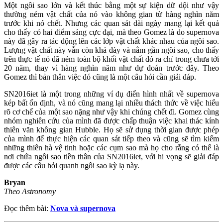
Một ngôi sao lớn và kết thúc bằng một sự kiện dữ dội như vậy
thường ném vật chất của nó vào không gian từ hàng nghìn năm
trước khi nó chết. Nhưng các quan sát dài ngày mang lại kết quả
cho thấy có hai điểm sáng cực đại, mà theo Gomez là do supernova
này đã gây ra tác động lên các lớp vật chất khác nhau của ngôi sao.
Lượng vật chất này vẫn còn khá dày và nằm gần ngôi sao, cho thấy
trên thực tế nó đã ném toàn bộ khối vật chất đó ra chỉ trong chưa tới
20 năm, thay vì hàng nghìn năm như dự đoán trước đây. Theo
Gomez thì bản thân việc đó cũng là một câu hỏi cần giải đáp.
SN2016iet là một trong những ví dụ điển hình nhất về supernova
kép bất ổn định, và nó cũng mang lại nhiều thách thức về việc hiểu
rõ cơ chế của một sao nặng như vậy khi chúng chết đi. Gomez cùng
nhóm nghiên cứu của mình đã được chấp thuận việc khai thác kính
thiên văn không gian Hubble. Họ sẽ sử dụng thời gian được phép
của mình để thực hiện các quan sát tiếp theo và cũng sẽ tìm kiếm
những thiên hà vệ tinh hoặc các cụm sao mà họ cho rằng có thể là
nơi chứa ngôi sao tiền thân của SN2016iet, với hi vọng sẽ giải đáp
được các câu hỏi quanh ngôi sao kỳ lạ này.
Bryan
Theo Astronomy
Đọc thêm bài:
Nova và supernova