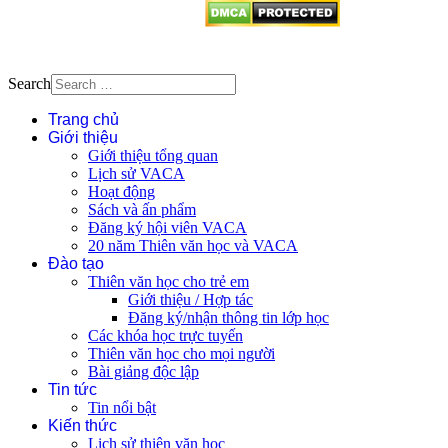
Search
Trang chủ
Giới thiệu
Giới thiệu tổng quan
Lịch sử VACA
Hoạt động
Sách và ấn phẩm
Đăng ký hội viên VACA
20 năm Thiên văn học và VACA
Đào tạo
Thiên văn học cho trẻ em
Giới thiệu / Hợp tác
Đăng ký/nhận thông tin lớp học
Các khóa học trực tuyến
Thiên văn học cho mọi người
Bài giảng độc lập
Tin tức
Tin nổi bật
Kiến thức
Lịch sử thiên văn học