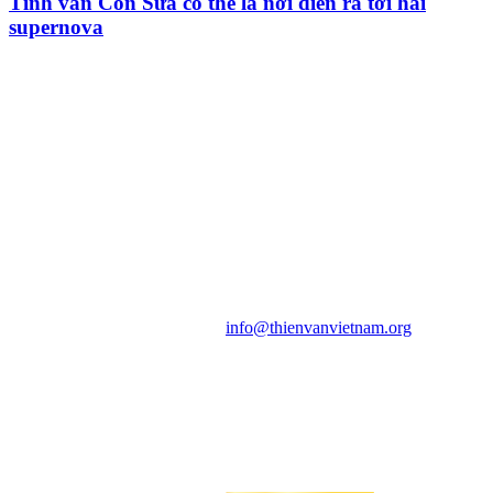
Tinh vân Con Sứa có thể là nơi diễn ra tới hai
supernova
HỘI THIÊN
VĂN VÀ VŨ TRỤ
HỌC VIỆT NAM
Vietnam Astronomy and
Cosmology Association (VACA)
Văn phòng: 90b Khương Đình,
quận Thanh Xuân, Hà Nội
Điện thoại: 091.530.1116; Email:
info@thienvanvietnam.org
Mọi bài viết tại đây thuộc bản
quyền của VACA, vui lòng ghi rõ
tên tác giả và nguồn trích
dẫn
Thienvanvietnam.org
khi quý
vị tái sử dụng bất cứ nội dung nào
từ website này.