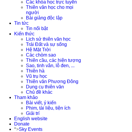
Các khóa học trực tuyến
Thiên văn học cho mọi
người
Bài giảng độc lập
Tin tức
Tin nổi bật
Kiến thức
Lịch sử thiên văn học
Trái Đất và sự sống
Hệ Mặt Trời
Các chòm sao
Thiên cầu, các hiện tượng
Sao, tinh vân, lỗ đen, ...
Thiên hà
Vũ trụ học
Thiên văn Phương Đông
Dụng cụ thiên văn
Chủ đề khác
Tham khảo
Bài viết, ý kiến
Phim, tài liệu, tiện ích
Giải trí
English website
Donate
">
Sky Events