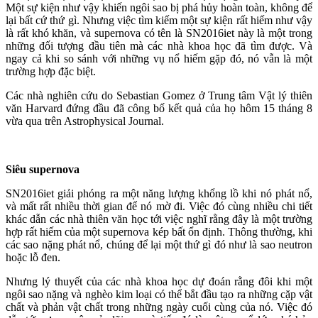
Một sự kiện như vậy khiến ngôi sao bị phá hủy hoàn toàn, không để
lại bất cứ thứ gì. Nhưng việc tìm kiếm một sự kiện rất hiếm như vậy
là rất khó khăn, và supernova có tên là SN2016iet này là một trong
những đối tượng đầu tiên mà các nhà khoa học đã tìm được. Và
ngay cả khi so sánh với những vụ nổ hiếm gặp đó, nó vẫn là một
trường hợp đặc biệt.
Các nhà nghiên cứu do Sebastian Gomez ở Trung tâm Vật lý thiên
văn Harvard đứng đầu đã công bố kết quả của họ hôm 15 tháng 8
vừa qua trên Astrophysical Journal.
Siêu supernova
SN2016iet giải phóng ra một năng lượng khổng lồ khi nó phát nổ,
và mất rất nhiều thời gian để nó mờ đi. Việc đó cùng nhiều chi tiết
khác dẫn các nhà thiên văn học tới việc nghĩ rằng đây là một trường
hợp rất hiếm của một supernova kép bất ổn định. Thông thường, khi
các sao nặng phát nổ, chúng để lại một thứ gì đó như là sao neutron
hoặc lỗ đen.
Nhưng lý thuyết của các nhà khoa học dự đoán rằng đôi khi một
ngôi sao nặng và nghèo kim loại có thể bắt đầu tạo ra những cặp vật
chất và phản vật chất trong những ngày cuối cùng của nó. Việc đó