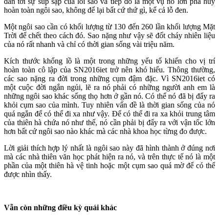
dẫn tới sự sup sập của lõi sao và tiếp đó là một vụ nổ lớn phá hủy
hoàn toàn ngôi sao, không để lại bất cứ thứ gì, kể cả lỗ đen.
Một ngôi sao cần có khối lượng từ 130 đến 260 lần khối lượng Mặt
Trời để chết theo cách đó. Sao nặng như vậy sẽ đốt cháy nhiên liệu
của nó rất nhanh và chỉ có thời gian sống vài triệu năm.
Kích thước khổng lồ là một trong những yếu tố khiến cho vị trí
hoàn toàn cô lập của SN2016iet trở nên khó hiểu. Thông thường,
các sao nặng ra đời trong những cụm đậm đặc. Vì SN2016iet có
một cuộc đời ngắn ngủi, lẽ ra nó phải có những người anh em là
những ngôi sao khác sống thọ hơn ở gần nó. Có thể nó đã bị đẩy ra
khỏi cụm sao của mình. Tuy nhiên vấn đề là thời gian sống của nó
quá ngắn để có thể đi xa như vậy. Để có thể đi ra xa khỏi trung tâm
của thiên hà chứa nó như thế, nó cần phải bị đẩy ra với vận tốc lớn
hơn bất cứ ngôi sao nào khác mà các nhà khoa học từng đo được.
Lời giải thích hợp lý nhất là ngôi sao này đã hình thành ở đúng nơi
mà các nhà thiên văn học phát hiện ra nó, và trên thực tế nó là một
phần của một thiên hà vệ tinh hoặc một cụm sao quá mờ để có thể
được nhìn thấy.
Vẫn còn những điều kỳ quái khác