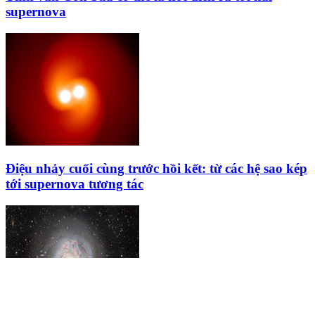
supernova
Điệu nhảy cuối cùng trước hồi kết: từ các hệ sao kép
tới supernova tương tác