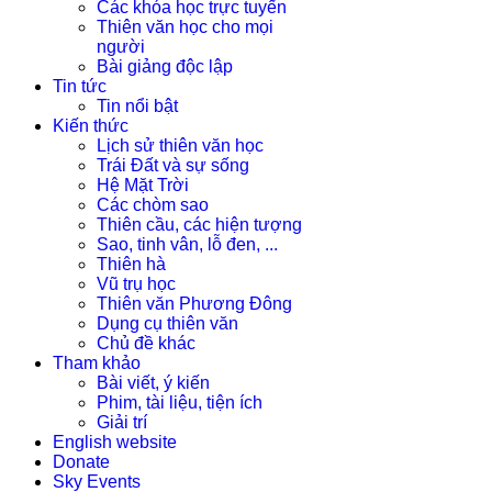
Các khóa học trực tuyến
Thiên văn học cho mọi
người
Bài giảng độc lập
Tin tức
Tin nổi bật
Kiến thức
Lịch sử thiên văn học
Trái Đất và sự sống
Hệ Mặt Trời
Các chòm sao
Thiên cầu, các hiện tượng
Sao, tinh vân, lỗ đen, ...
Thiên hà
Vũ trụ học
Thiên văn Phương Đông
Dụng cụ thiên văn
Chủ đề khác
Tham khảo
Bài viết, ý kiến
Phim, tài liệu, tiện ích
Giải trí
English website
Donate
Sky Events