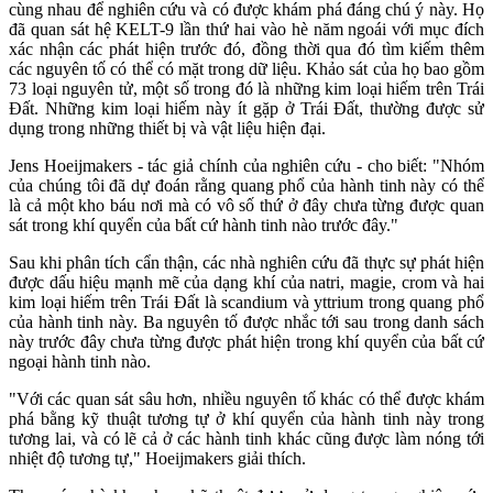
cùng nhau để nghiên cứu và có được khám phá đáng chú ý này. Họ
đã quan sát hệ KELT-9 lần thứ hai vào hè năm ngoái với mục đích
xác nhận các phát hiện trước đó, đồng thời qua đó tìm kiếm thêm
các nguyên tố có thể có mặt trong dữ liệu. Khảo sát của họ bao gồm
73 loại nguyên tử, một số trong đó là những kim loại hiếm trên Trái
Đất. Những kim loại hiếm này ít gặp ở Trái Đất, thường được sử
dụng trong những thiết bị và vật liệu hiện đại.
Jens Hoeijmakers - tác giả chính của nghiên cứu - cho biết: "Nhóm
của chúng tôi đã dự đoán rằng quang phổ của hành tinh này có thể
là cả một kho báu nơi mà có vô số thứ ở đây chưa từng được quan
sát trong khí quyển của bất cứ hành tinh nào trước đây."
Sau khi phân tích cẩn thận, các nhà nghiên cứu đã thực sự phát hiện
được dấu hiệu mạnh mẽ của dạng khí của natri, magie, crom và hai
kim loại hiếm trên Trái Đất là scandium và yttrium trong quang phổ
của hành tinh này. Ba nguyên tố được nhắc tới sau trong danh sách
này trước đây chưa từng được phát hiện trong khí quyển của bất cứ
ngoại hành tinh nào.
"Với các quan sát sâu hơn, nhiều nguyên tố khác có thể được khám
phá bằng kỹ thuật tương tự ở khí quyển của hành tinh này trong
tương lai, và có lẽ cả ở các hành tinh khác cũng được làm nóng tới
nhiệt độ tương tự," Hoeijmakers giải thích.