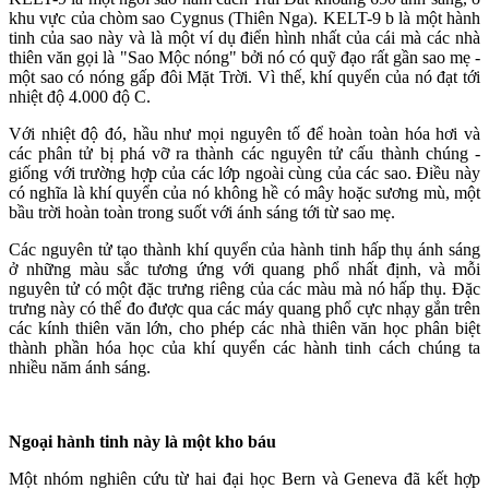
khu vực của chòm sao Cygnus (Thiên Nga). KELT-9 b là một hành
tinh của sao này và là một ví dụ điển hình nhất của cái mà các nhà
thiên văn gọi là "Sao Mộc nóng" bởi nó có quỹ đạo rất gần sao mẹ -
một sao có nóng gấp đôi Mặt Trời. Vì thế, khí quyển của nó đạt tới
nhiệt độ 4.000 độ C.
Với nhiệt độ đó, hầu như mọi nguyên tố để hoàn toàn hóa hơi và
các phân tử bị phá vỡ ra thành các nguyên tử cấu thành chúng -
giống với trường hợp của các lớp ngoài cùng của các sao. Điều này
có nghĩa là khí quyển của nó không hề có mây hoặc sương mù, một
bầu trời hoàn toàn trong suốt với ánh sáng tới từ sao mẹ.
Các nguyên tử tạo thành khí quyển của hành tinh hấp thụ ánh sáng
ở những màu sắc tương ứng với quang phổ nhất định, và mỗi
nguyên tử có một đặc trưng riêng của các màu mà nó hấp thụ. Đặc
trưng này có thể đo được qua các máy quang phổ cực nhạy gắn trên
các kính thiên văn lớn, cho phép các nhà thiên văn học phân biệt
thành phần hóa học của khí quyển các hành tinh cách chúng ta
nhiều năm ánh sáng.
Ngoại hành tinh này là một kho báu
Một nhóm nghiên cứu từ hai đại học Bern và Geneva đã kết hợp