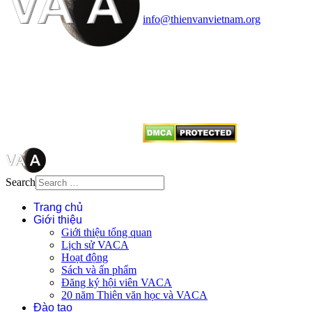
Điện thoại: 091.530.1116; Email:
info@thienvanvietnam.org
Mọi bài viết tại đây thuộc bản
quyền của VACA, vui lòng ghi rõ
tên tác giả và nguồn trích
dẫn
Thienvanvietnam.org
khi quý
vị tái sử dụng bất cứ nội dung nào
từ website này.
Search
Trang chủ
Giới thiệu
Giới thiệu tổng quan
Lịch sử VACA
Hoạt động
Sách và ấn phẩm
Đăng ký hội viên VACA
20 năm Thiên văn học và VACA
Đào tạo