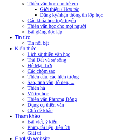
Thiên văn học cho trẻ em
Giới thiệu / Hợp tác
Đăng ký/nhận thông tin lớp học
Các khóa học trực tuyến
Thiên văn học cho mọi người
Bài giảng độc lập
Tin tức
Tin nổi bật
Kiến thức
Lịch sử thiên văn học
Trái Đất và sự sống
Hệ Mặt Trời
Các chòm sao
Thiên cầu, các hiện tượng
Sao, tinh vân, lỗ đen, ...
Thiên hà
Vũ trụ học
Thiên văn Phương Đông
Dụng cụ thiên văn
Chủ đề khác
Tham khảo
Bài viết, ý kiến
Phim, tài liệu, tiện ích
Giải trí
English website