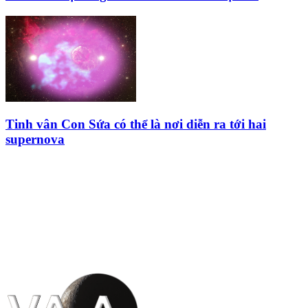
Tinh vân Con Sứa có thể là nơi diễn ra tới hai
supernova
HỘI THIÊN
VĂN VÀ VŨ TRỤ
HỌC VIỆT NAM
Vietnam Astronomy and
Cosmology Association (VACA)
Văn phòng: 90b Khương Đình,
quận Thanh Xuân, Hà Nội