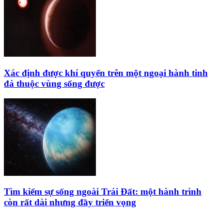
Xác định được khí quyển trên một ngoại hành tinh
đá thuộc vùng sống được
Tìm kiếm sự sống ngoài Trái Đất: một hành trình
còn rất dài nhưng đầy triển vọng