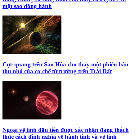
một sao đồng hành
Cực quang trên Sao Hỏa cho thấy một phiên bản
thu nhỏ của cơ chế từ trường trên Trái Đất
Ngoại vệ tinh đầu tiên được xác nhận đang thách
thức cách định nghĩa về hành tinh và vệ tinh