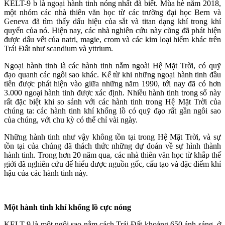
KELT-9 b là ngoại hành tinh nóng nhất đã biết. Mùa hè năm 2018,
một nhóm các nhà thiên văn học từ các trường đại học Bern và
Geneva đã tìm thấy dấu hiệu của sắt và titan dạng khí trong khí
quyển của nó. Hiện nay, các nhà nghiên cứu này cũng đã phát hiện
được dấu vết của natri, magie, crom và các kim loại hiếm khác trên
Trái Đất như scandium và yttrium.
Ngoại hành tinh là các hành tinh nằm ngoài Hệ Mặt Trời, có quỹ
đạo quanh các ngôi sao khác. Kể từ khi những ngoại hành tinh đầu
tiên được phát hiện vào giữa những năm 1990, tới nay đã có hơn
3.000 ngoại hành tinh được xác định. Nhiều hành tinh trong số này
rất đặc biệt khi so sánh với các hành tinh trong Hệ Mặt Trời của
chúng ta: các hành tinh khí khổng lồ có quỹ đạo rất gần ngôi sao
của chúng, với chu kỳ có thể chỉ vài ngày.
Những hành tinh như vậy không tồn tại trong Hệ Mặt Trời, và sự
tồn tại của chúng đã thách thức những dự đoán về sự hình thành
hành tinh. Trong hơn 20 năm qua, các nhà thiên văn học từ khắp thế
giới đã nghiên cứu để hiểu được nguồn gốc, cấu tạo và đặc điểm khí
hậu của các hành tinh này.
Một hành tinh khí khổng lồ cực nóng
KELT-9 là một ngôi sao nằm cách Trái Đất khoảng 650 ánh sáng, ở