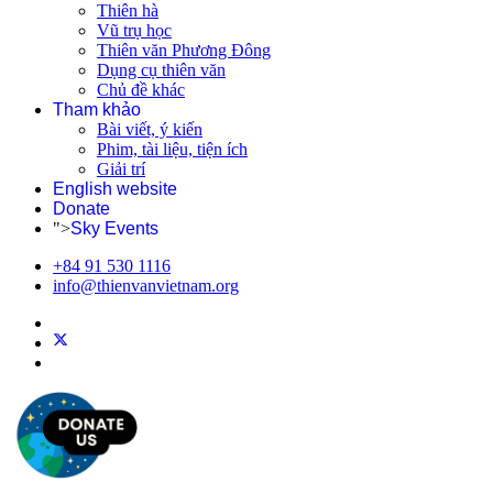
Thiên hà
Vũ trụ học
Thiên văn Phương Đông
Dụng cụ thiên văn
Chủ đề khác
Tham khảo
Bài viết, ý kiến
Phim, tài liệu, tiện ích
Giải trí
English website
Donate
">
Sky Events
+84 91 530 1116
info@thienvanvietnam.org