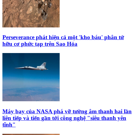
Perseverance phát hiện cả một 'kho báu' phân tử
hữu cơ phức tạp trên Sao Hỏa
Máy bay của NASA phá vỡ tường âm thanh hai lần
liên tiếp và tiến gần tới công nghệ "siêu thanh yên
tĩnh"