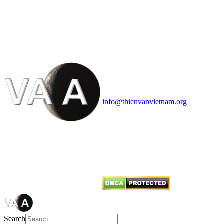
HỘI THIÊN
VĂN VÀ VŨ TRỤ
HỌC VIỆT NAM
Vietnam Astronomy and
Cosmology Association (VACA)
Văn phòng: 90b Khương Đình,
quận Thanh Xuân, Hà Nội
Điện thoại: 091.530.1116; Email:
info@thienvanvietnam.org
Mọi bài viết tại đây thuộc bản
quyền của VACA, vui lòng ghi rõ
tên tác giả và nguồn trích
dẫn
Thienvanvietnam.org
khi quý
vị tái sử dụng bất cứ nội dung nào
từ website này.
Search