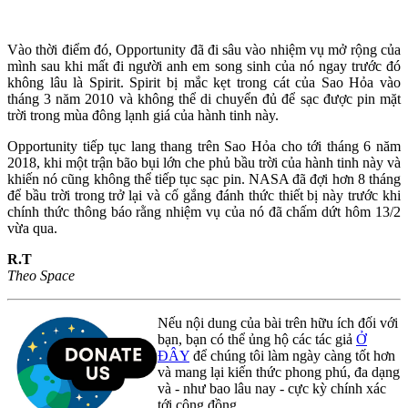
Vào thời điểm đó, Opportunity đã đi sâu vào nhiệm vụ mở rộng của
mình sau khi mất đi người anh em song sinh của nó ngay trước đó
không lâu là Spirit. Spirit bị mắc kẹt trong cát của Sao Hỏa vào
tháng 3 năm 2010 và không thể di chuyển đủ để sạc được pin mặt
trời trong mùa đông lạnh giá của hành tinh này.
Opportunity tiếp tục lang thang trên Sao Hỏa cho tới tháng 6 năm
2018, khi một trận bão bụi lớn che phủ bầu trời của hành tinh này và
khiến nó cũng không thể tiếp tục sạc pin. NASA đã đợi hơn 8 tháng
để bầu trời trong trở lại và cố gắng đánh thức thiết bị này trước khi
chính thức thông báo rằng nhiệm vụ của nó đã chấm dứt hôm 13/2
vừa qua.
R.T
Theo Space
Nếu nội dung của bài trên hữu ích đối với
bạn, bạn có thể ủng hộ các tác giả
Ở
ĐÂY
để chúng tôi làm ngày càng tốt hơn
và mang lại kiến thức phong phú, đa dạng
và - như bao lâu nay - cực kỳ chính xác
tới cộng đồng.