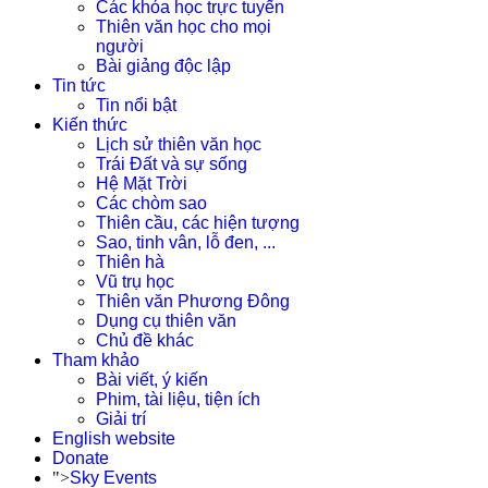
Các khóa học trực tuyến
Thiên văn học cho mọi
người
Bài giảng độc lập
Tin tức
Tin nổi bật
Kiến thức
Lịch sử thiên văn học
Trái Đất và sự sống
Hệ Mặt Trời
Các chòm sao
Thiên cầu, các hiện tượng
Sao, tinh vân, lỗ đen, ...
Thiên hà
Vũ trụ học
Thiên văn Phương Đông
Dụng cụ thiên văn
Chủ đề khác
Tham khảo
Bài viết, ý kiến
Phim, tài liệu, tiện ích
Giải trí
English website
Donate
">
Sky Events