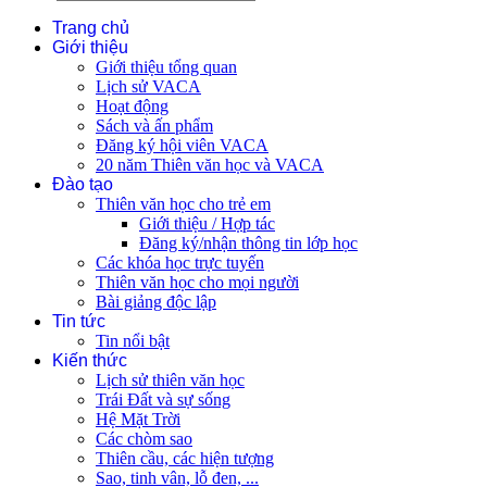
Trang chủ
Giới thiệu
Giới thiệu tổng quan
Lịch sử VACA
Hoạt động
Sách và ấn phẩm
Đăng ký hội viên VACA
20 năm Thiên văn học và VACA
Đào tạo
Thiên văn học cho trẻ em
Giới thiệu / Hợp tác
Đăng ký/nhận thông tin lớp học
Các khóa học trực tuyến
Thiên văn học cho mọi người
Bài giảng độc lập
Tin tức
Tin nổi bật
Kiến thức
Lịch sử thiên văn học
Trái Đất và sự sống
Hệ Mặt Trời
Các chòm sao
Thiên cầu, các hiện tượng
Sao, tinh vân, lỗ đen, ...