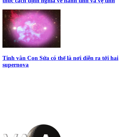
thức cách định nghĩa về hành tinh và vệ tinh
Tinh vân Con Sứa có thể là nơi diễn ra tới hai
supernova
HỘI THIÊN
VĂN VÀ VŨ TRỤ
HỌC VIỆT NAM
Vietnam Astronomy and
Cosmology Association (VACA)
Văn phòng: 90b Khương Đình,