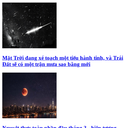
Mặt Trời đang xé toạch một tiểu hành tinh, và Trái
Đất sẽ có một trận mưa sao băng mới
Nguyệt thực toàn phần đầu tháng 3 - hiện tượng