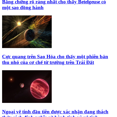
Bằng chứng rõ ràng nhất cho thấy Betelgeuse có
một sao đồng hành
Cực quang trên Sao Hỏa cho thấy một phiên bản
thu nhỏ của cơ chế từ trường trên Trái Đất
Ngoại vệ tinh đầu tiên được xác nhận đang thách