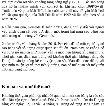
với cực điểm rơi vào khoảng rạng sáng ngày 12, 13. Các sao băng
của nó là những mảnh vụn còn sót lại khi sao chổi 109P/Swift-
Tuttle tiến về phía Mặt Trời. Lần cuối sao chổi này tới gần Mặt Trời
và cắt qua quĩ đạo của Trái Đất là năm 1992 và lần tiếp theo sẽ là
năm 2026.
Nhiều năm qua, Perseids là hiện tượng đáng chú ý đối với người
yêu thích quan sát bầu trời đêm, một trong hai mưa sao băng lớn
nhất trong năm cùng với Geminids.
2 năm trước, vào tháng 8 năm 2016, Perseids đã có một vụ bùng nổ
sao băng với số lượng được quan sát rất lớn. Năm nay, sẽ không có
vụ bùng nổ nào cả nhưng đây vẫn là một hiện tượng rất đáng chú ý.
Thời gian cực điểm này trùng vời khoảng thời gian không Trăng, đó
là một thuận lợi đáng kể cho việc quan sát. Vào đêm cực điểm, với
góc nhìn thuận lợi và thời tiết lý tưởng, bạn có thể quan sát thấy trên
100 sao băng mỗi giờ.
Khi nào và như thế nào?
Khoảng thời gian phù hợp nhất để quan sát mưa sao băng là vào các
đêm lân cận cực điểm của nó. Đối với Perseids thời điểm đó là rạng
sáng các ngày 12, 13 và 14 tháng 8. Trong đó rạng sáng ngày 13