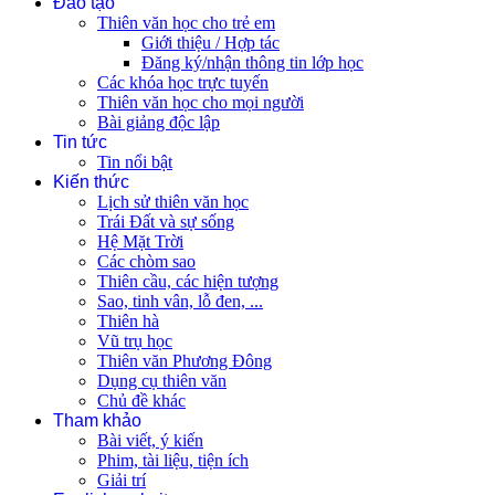
Đào tạo
Thiên văn học cho trẻ em
Giới thiệu / Hợp tác
Đăng ký/nhận thông tin lớp học
Các khóa học trực tuyến
Thiên văn học cho mọi người
Bài giảng độc lập
Tin tức
Tin nổi bật
Kiến thức
Lịch sử thiên văn học
Trái Đất và sự sống
Hệ Mặt Trời
Các chòm sao
Thiên cầu, các hiện tượng
Sao, tinh vân, lỗ đen, ...
Thiên hà
Vũ trụ học
Thiên văn Phương Đông
Dụng cụ thiên văn
Chủ đề khác
Tham khảo
Bài viết, ý kiến
Phim, tài liệu, tiện ích
Giải trí