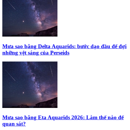
Mưa sao băng Delta Aquarids: bước dạo đầu để đợi
những vệt sáng của Perseids
Mưa sao băng Eta Aquarids 2026: Làm thế nào để
quan sát?