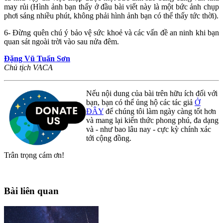
may rủi (Hình ảnh bạn thấy ở đầu bài viết này là một bức ảnh chụp
phơi sáng nhiều phút, không phải hình ảnh bạn có thể thấy tức thời).
6- Đừng quên chú ý bảo vệ sức khoẻ và các vấn đề an ninh khi bạn
quan sát ngoài trời vào sau nửa đêm.
Đặng Vũ Tuấn Sơn
Chủ tịch VACA
Nếu nội dung của bài trên hữu ích đối với
bạn, bạn có thể ủng hộ các tác giả
Ở
ĐÂY
để chúng tôi làm ngày càng tốt hơn
và mang lại kiến thức phong phú, đa dạng
và - như bao lâu nay - cực kỳ chính xác
tới cộng đồng.
Trân trọng cám ơn!
Bài liên quan