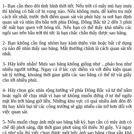
1- Bạn cần theo dõi tình hình thời tiết. Nếu trời có mây mù hay mưa
thì không có bất cứ hi vọng nào. Nếu không mưa, để kiểm tra một
cách tốt nhất, trước thời điểm quan sát vài phút hãy ra nơi bạn định
quan sát và nhìn lên bầu trời phía Đông, Đông Bắc từ 2 đến 3 phút
để mắt bạn quen với bóng tối. Nếu bạn có thể thấy khá nhiều các
ngôi sao trên bầu trời thì tức là bạn chắc chắn thấy được sao băng.
2- Bạn không cần ống nhòm hay kính thiên văn hoặc bất cứ dụng
cụ nào để nhìn thấy sao băng. Mắt thường chính là cách quan sát tốt
nhất.
3- Hãy kiên nhẫn! Mưa sao băng không giống như ...pháo hoa như
nhiều người tưởng. Ngay cả ở lúc cực điểm và với điều kiện quan
sát lý tưởng, khoảng thời gian giữa các sao băng có thể từ vài giây
cho tới nhiều phút.
4- Hãy chọn góc nhìn rộng hướng về phía Đông Bắc và tư thế nằm
hoặc ngồi dễ chịu nhất vì bạn sẽ không muốn đứng ở tư thế ngửa
mặt lên trời hàng giờ liền. Những khu vực có quá nhiều ánh đèn đô
thị hay khói bụi từ các công trường sẽ gặp nhiều cản trở hơn đối với
việc quan sát.
5- Nếu muốn chụp ảnh một sao băng bất kỳ, bạn cần có máy ảnh có
chế độ phơi sáng, đặt thời gian phơi sáng tối thiểu 30 giây. Và ngay
cả như vậy thì việc chụp được một bức ảnh sao băng cũng vẫn khá