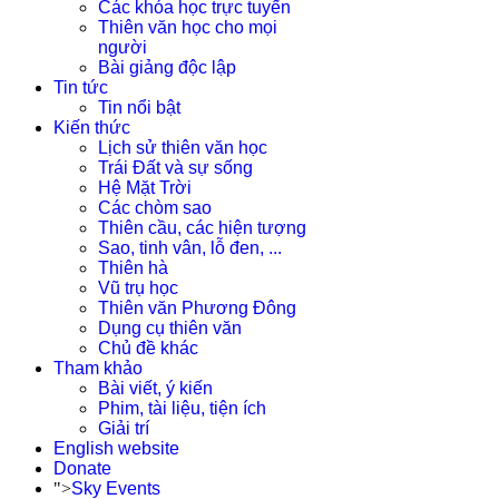
Các khóa học trực tuyến
Thiên văn học cho mọi
người
Bài giảng độc lập
Tin tức
Tin nổi bật
Kiến thức
Lịch sử thiên văn học
Trái Đất và sự sống
Hệ Mặt Trời
Các chòm sao
Thiên cầu, các hiện tượng
Sao, tinh vân, lỗ đen, ...
Thiên hà
Vũ trụ học
Thiên văn Phương Đông
Dụng cụ thiên văn
Chủ đề khác
Tham khảo
Bài viết, ý kiến
Phim, tài liệu, tiện ích
Giải trí
English website
Donate
">
Sky Events