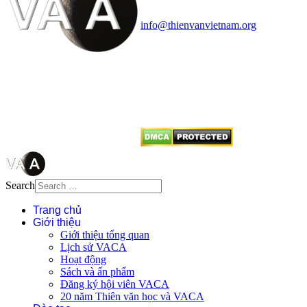
quận Thanh Xuân, Hà Nội
Điện thoại: 091.530.1116; Email:
info@thienvanvietnam.org
Mọi bài viết tại đây thuộc bản
quyền của VACA, vui lòng ghi rõ
tên tác giả và nguồn trích
dẫn
Thienvanvietnam.org
khi quý
vị tái sử dụng bất cứ nội dung nào
từ website này.
Search
Trang chủ
Giới thiệu
Giới thiệu tổng quan
Lịch sử VACA
Hoạt động
Sách và ấn phẩm
Đăng ký hội viên VACA
20 năm Thiên văn học và VACA