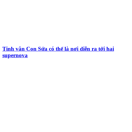
Tinh vân Con Sứa có thể là nơi diễn ra tới hai
supernova
HỘI THIÊN
VĂN VÀ VŨ TRỤ
HỌC VIỆT NAM
Vietnam Astronomy and
Cosmology Association (VACA)
Văn phòng: 90b Khương Đình,
quận Thanh Xuân, Hà Nội
Điện thoại: 091.530.1116; Email: