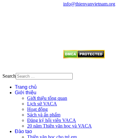
info@thienvanvietnam.org
Mọi bài viết tại đây thuộc bản
quyền của VACA, vui lòng ghi rõ
tên tác giả và nguồn trích
dẫn
Thienvanvietnam.org
khi quý
vị tái sử dụng bất cứ nội dung nào
từ website này.
Search
Trang chủ
Giới thiệu
Giới thiệu tổng quan
Lịch sử VACA
Hoạt động
Sách và ấn phẩm
Đăng ký hội viên VACA
20 năm Thiên văn học và VACA
Đào tạo
Thiên văn học cho trẻ em