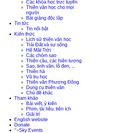
Các khóa học trực tuyến
Thiên văn học cho mọi
người
Bài giảng độc lập
Tin tức
Tin nổi bật
Kiến thức
Lịch sử thiên văn học
Trái Đất và sự sống
Hệ Mặt Trời
Các chòm sao
Thiên cầu, các hiện tượng
Sao, tinh vân, lỗ đen, ...
Thiên hà
Vũ trụ học
Thiên văn Phương Đông
Dụng cụ thiên văn
Chủ đề khác
Tham khảo
Bài viết, ý kiến
Phim, tài liệu, tiện ích
Giải trí
English website
Donate
">
Sky Events