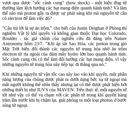
vượt qua được "sốc cánh cung" (bow shock) - một hiệu ứng từ
thường làm lệch hướng các hạt mang điện quanh hành tinh? Và làm
thế nào mà proton gây ra được sự phát sáng khi mà nguyên tử cần
có electron để làm việc đó?
"Câu trả lời là sự ăn trộm," cho biết của Justin Deighan ở Phòng thí
nghiệm Vật lý khí quyển và không gian thuộc Đại học Colorado,
Boulder - tác giả chính của nghiên cứu đã đăng trên Nature
Astronomy hôm 23/7. "Khi áp sát Sao Hỏa, các proton trong gió
Mặt Trời biến đổi thành các nguyên tử trung hòa nhờ ăn trộm
electron từ rìa ngoài của đám mây hydro lớn bao quanh hành tinh.
Sốc cánh cung chỉ có thể làm đổi hướng các hạt mang điện, vì vậy
những nguyên tử trung hòa này tiếp tục đi thẳng qua nó."
Khi những nguyên tử vận tốc cao này lao vào khí quyển, một phần
năng lượng của chúng được phát ra dưới dạng bức xạ tử ngoại mà
mắt người không thể nhìn thấy nhưng lại có thể được phát hiện bởi
những thiết bị như IUVS của MAVEN. Trên thực tế, một nguyên tử
tới như vậy có thể va chạm với các phân tử trong khí quyển hàng
trăm lần trước khi bị chậm lại, giải phóng ra một loạt photon ở bước
sóng tử ngoại.