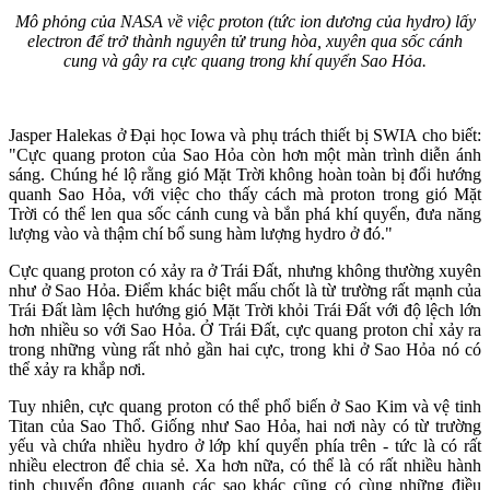
Mô phỏng của NASA về việc proton (tức ion dương của hydro) lấy
electron để trở thành nguyên tử trung hòa, xuyên qua sốc cánh
cung và gây ra cực quang trong khí quyển Sao Hỏa.
Jasper Halekas ở Đại học Iowa và phụ trách thiết bị SWIA cho biết:
"Cực quang proton của Sao Hỏa còn hơn một màn trình diễn ánh
sáng. Chúng hé lộ rằng gió Mặt Trời không hoàn toàn bị đổi hướng
quanh Sao Hỏa, với việc cho thấy cách mà proton trong gió Mặt
Trời có thể len qua sốc cánh cung và bắn phá khí quyển, đưa năng
lượng vào và thậm chí bổ sung hàm lượng hydro ở đó."
Cực quang proton có xảy ra ở Trái Đất, nhưng không thường xuyên
như ở Sao Hỏa. Điểm khác biệt mấu chốt là từ trường rất mạnh của
Trái Đất làm lệch hướng gió Mặt Trời khỏi Trái Đất với độ lệch lớn
hơn nhiều so với Sao Hỏa. Ở Trái Đất, cực quang proton chỉ xảy ra
trong những vùng rất nhỏ gần hai cực, trong khi ở Sao Hỏa nó có
thể xảy ra khắp nơi.
Tuy nhiên, cực quang proton có thể phổ biến ở Sao Kim và vệ tinh
Titan của Sao Thổ. Giống như Sao Hỏa, hai nơi này có từ trường
yếu và chứa nhiều hydro ở lớp khí quyển phía trên - tức là có rất
nhiều electron để chia sẻ. Xa hơn nữa, có thể là có rất nhiều hành
tinh chuyển động quanh các sao khác cũng có cùng những điều