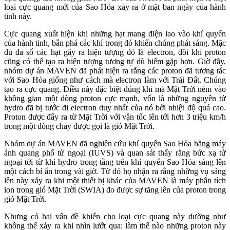
loại cực quang mới của Sao Hỏa xảy ra ở mặt ban ngày của hành
tinh này.
Cực quang xuất hiện khi những hạt mang điện lao vào khí quyển
của hành tinh, bắn phá các khí trong đó khiến chúng phát sáng. Mặc
dù đa số các hạt gây ra hiện tượng đó là electron, đôi khi proton
cũng có thể tạo ra hiện tượng tương tự dù hiếm gặp hơn. Giờ đây,
nhóm dự án MAVEN đã phát hiện ra rằng các proton đã tương tác
với Sao Hỏa giống như cách mà electron làm với Trái Đất. Chúng
tạo ra cực quang. Điều này đặc biệt đúng khi mà Mặt Trời ném vào
không gian một dòng proton cực mạnh, vốn là những nguyên tử
hydro đã bị tước đi electron duy nhất của nó bởi nhiệt độ quá cao.
Proton được đẩy ra từ Mặt Trời với vận tốc lên tới hơn 3 triệu km/h
trong một dòng chảy được gọi là gió Mặt Trời.
Nhóm dự án MAVEN đã nghiên cứu khí quyển Sao Hỏa bằng máy
ảnh quang phổ tử ngoại (IUVS) và quan sát thấy rằng bức xạ tử
ngoại tới từ khí hydro trong tầng trên khí quyển Sao Hỏa sáng lên
một cách bí ẩn trong vài giờ. Từ đó họ nhận ra rằng những vụ sáng
lên này xảy ra khi một thiết bị khác của MAVEN là máy phân tích
ion trong gió Mặt Trời (SWIA) đo được sự tăng lên của proton trong
gió Mặt Trời.
Nhưng có hai vấn đề khiến cho loại cực quang này dường như
không thể xảy ra khi nhìn lướt qua: làm thế nào những proton này