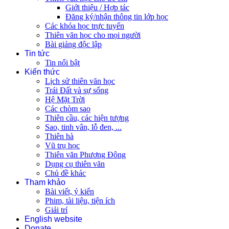
Giới thiệu / Hợp tác
Đăng ký/nhận thông tin lớp học
Các khóa học trực tuyến
Thiên văn học cho mọi người
Bài giảng độc lập
Tin tức
Tin nổi bật
Kiến thức
Lịch sử thiên văn học
Trái Đất và sự sống
Hệ Mặt Trời
Các chòm sao
Thiên cầu, các hiện tượng
Sao, tinh vân, lỗ đen, ...
Thiên hà
Vũ trụ học
Thiên văn Phương Đông
Dụng cụ thiên văn
Chủ đề khác
Tham khảo
Bài viết, ý kiến
Phim, tài liệu, tiện ích
Giải trí
English website
Donate