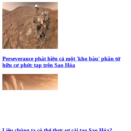
Perseverance phát hiện cả một 'kho báu' phân tử
hữu cơ phức tạp trên Sao Hỏa
Liệu chúng ta có thể thực sự cải tạo Sao Hỏa?