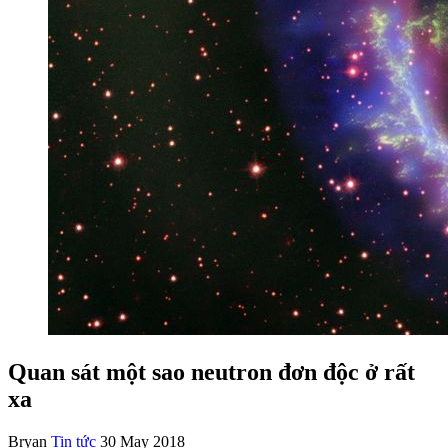
Quan sát một sao neutron đơn độc ở rất
xa
Bryan
Tin tức
30 May 2018