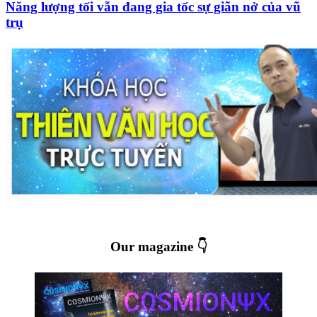
Năng lượng tối vẫn đang gia tốc sự giãn nở của vũ
trụ
Our magazine 👇