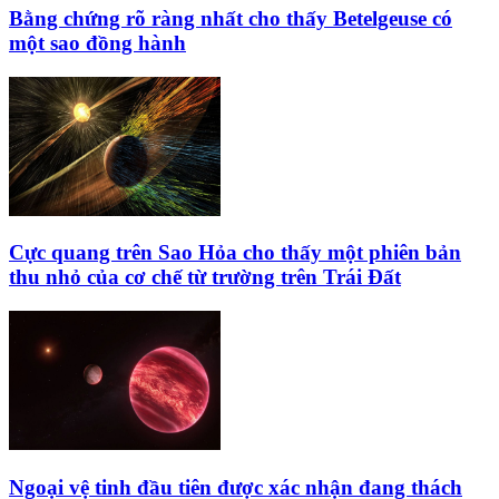
Bằng chứng rõ ràng nhất cho thấy Betelgeuse có
một sao đồng hành
Cực quang trên Sao Hỏa cho thấy một phiên bản
thu nhỏ của cơ chế từ trường trên Trái Đất
Ngoại vệ tinh đầu tiên được xác nhận đang thách