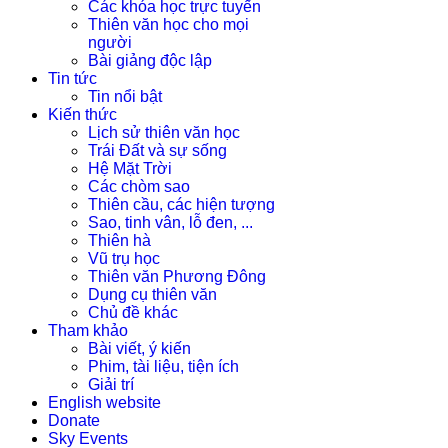
Các khóa học trực tuyến
Thiên văn học cho mọi
người
Bài giảng độc lập
Tin tức
Tin nổi bật
Kiến thức
Lịch sử thiên văn học
Trái Đất và sự sống
Hệ Mặt Trời
Các chòm sao
Thiên cầu, các hiện tượng
Sao, tinh vân, lỗ đen, ...
Thiên hà
Vũ trụ học
Thiên văn Phương Đông
Dụng cụ thiên văn
Chủ đề khác
Tham khảo
Bài viết, ý kiến
Phim, tài liệu, tiện ích
Giải trí
English website
Donate
Sky Events