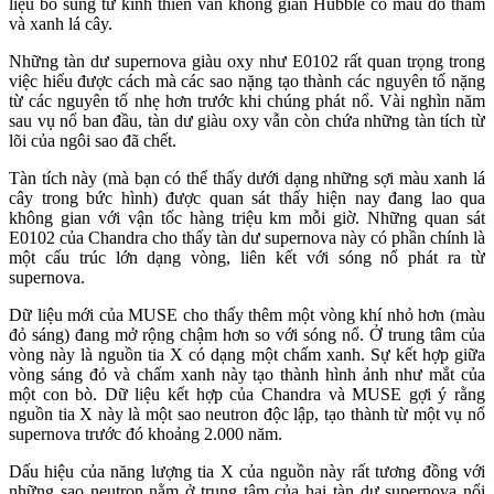
liệu bổ sung từ kính thiên văn không gian Hubble có màu đỏ thẫm
và xanh lá cây.
Những tàn dư supernova giàu oxy như E0102 rất quan trọng trong
việc hiểu được cách mà các sao nặng tạo thành các nguyên tố nặng
từ các nguyên tố nhẹ hơn trước khi chúng phát nổ. Vài nghìn năm
sau vụ nổ ban đầu, tàn dư giàu oxy vẫn còn chứa những tàn tích từ
lõi của ngôi sao đã chết.
Tàn tích này (mà bạn có thể thấy dưới dạng những sợi màu xanh lá
cây trong bức hình) được quan sát thấy hiện nay đang lao qua
không gian với vận tốc hàng triệu km mỗi giờ. Những quan sát
E0102 của Chandra cho thấy tàn dư supernova này có phần chính là
một cấu trúc lớn dạng vòng, liên kết với sóng nổ phát ra từ
supernova.
Dữ liệu mới của MUSE cho thấy thêm một vòng khí nhỏ hơn (màu
đỏ sáng) đang mở rộng chậm hơn so với sóng nổ. Ở trung tâm của
vòng này là nguồn tia X có dạng một chấm xanh. Sự kết hợp giữa
vòng sáng đỏ và chấm xanh này tạo thành hình ảnh như mắt của
một con bò. Dữ liệu kết hợp của Chandra và MUSE gợi ý rằng
nguồn tia X này là một sao neutron độc lập, tạo thành từ một vụ nổ
supernova trước đó khoảng 2.000 năm.
Dấu hiệu của năng lượng tia X của nguồn này rất tương đồng với
những sao neutron nằm ở trung tâm của hai tàn dư supernova nổi