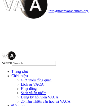
quận Thanh Xuân, Hà Nội
Điện thoại: 091.530.1116; Email:
info@thienvanvietnam.org
Mọi bài viết tại đây thuộc bản
quyền của VACA, vui lòng ghi rõ
tên tác giả và nguồn trích
dẫn
Thienvanvietnam.org
khi quý
vị tái sử dụng bất cứ nội dung nào
từ website này.
Search
Trang chủ
Giới thiệu
Giới thiệu tổng quan
Lịch sử VACA
Hoạt động
Sách và ấn phẩm
Đăng ký hội viên VACA
20 năm Thiên văn học và VACA