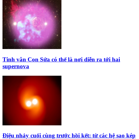
Tinh vân Con Sứa có thể là nơi diễn ra tới hai
supernova
Điệu nhảy cuối cùng trước hồi kết: từ các hệ sao kép