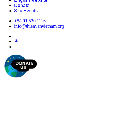
English website
Donate
Sky Events
+84 91 530 1116
info@thienvanvietnam.org