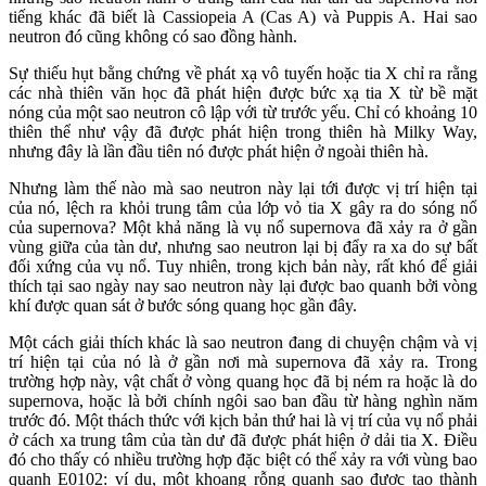
tiếng khác đã biết là Cassiopeia A (Cas A) và Puppis A. Hai sao
neutron đó cũng không có sao đồng hành.
Sự thiếu hụt bằng chứng về phát xạ vô tuyến hoặc tia X chỉ ra rằng
các nhà thiên văn học đã phát hiện được bức xạ tia X từ bề mặt
nóng của một sao neutron cô lập với từ trước yếu. Chỉ có khoảng 10
thiên thể như vậy đã được phát hiện trong thiên hà Milky Way,
nhưng đây là lần đầu tiên nó được phát hiện ở ngoài thiên hà.
Nhưng làm thế nào mà sao neutron này lại tới được vị trí hiện tại
của nó, lệch ra khỏi trung tâm của lớp vỏ tia X gây ra do sóng nổ
của supernova? Một khả năng là vụ nổ supernova đã xảy ra ở gần
vùng giữa của tàn dư, nhưng sao neutron lại bị đẩy ra xa do sự bất
đối xứng của vụ nổ. Tuy nhiên, trong kịch bản này, rất khó để giải
thích tại sao ngày nay sao neutron này lại được bao quanh bởi vòng
khí được quan sát ở bước sóng quang học gần đây.
Một cách giải thích khác là sao neutron đang di chuyện chậm và vị
trí hiện tại của nó là ở gần nơi mà supernova đã xảy ra. Trong
trường hợp này, vật chất ở vòng quang học đã bị ném ra hoặc là do
supernova, hoặc là bởi chính ngôi sao ban đầu từ hàng nghìn năm
trước đó. Một thách thức với kịch bản thứ hai là vị trí của vụ nổ phải
ở cách xa trung tâm của tàn dư đã được phát hiện ở dải tia X. Điều
đó cho thấy có nhiều trường hợp đặc biệt có thể xảy ra với vùng bao
quanh E0102: ví dụ, một khoang rỗng quanh sao được tạo thành