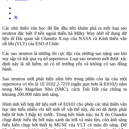
Các nhà thiên văn học đã lần đầu tiên khám phá ra một loại sao
neutron đặc biệt ở bên ngoài thiên hà Milky Way nhờ sử dụng dữ
liệu từ Đài quan sát Chandra X-ray của NASA và Kính thiên văn
rất lớn (VLT) của ESO ở Chile.
Các sao neutron là những lõi cực đặc của những sao nặng sau khi
suy sập và trải qua vụ nổ supernova. Loại sao neutron mới được xác
định này là rất hiếm, nó có từ trường yếu và không có sao đồng
hành.
Sao neutron mới phát hiện nằm bên trong phần còn lại của một
supernova có tên là 1E 0102.2-7219 (ngắn gọn hơn là E0102) nằm
trong Mây Magellan Nhỏ (SMC), cách Trái Đất của chúng ta
khoảng 200.000 năm ánh sáng.
Hình ảnh kết hợp dữ liệu mới về E0102 cho phép các nhà thiên văn
học tìm hiểu nhiều chi tiết mới về vật thể này, dù nó đã được phát
hiện từ hơn 3 thập kỷ trước. Trong bức hình này, tia X do Chandra
chụp được biểu thị bởi màu xanh da trời và màu tím, còn ánh sáng
biểu kiến chụp bởi thiết bị MUSE của VLT có màu đỏ sáng. Dữ