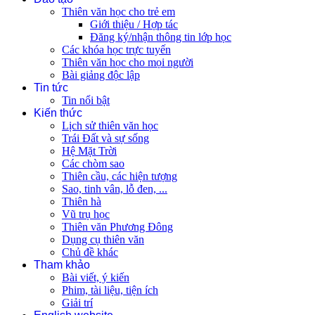
Đào tạo
Thiên văn học cho trẻ em
Giới thiệu / Hợp tác
Đăng ký/nhận thông tin lớp học
Các khóa học trực tuyến
Thiên văn học cho mọi người
Bài giảng độc lập
Tin tức
Tin nổi bật
Kiến thức
Lịch sử thiên văn học
Trái Đất và sự sống
Hệ Mặt Trời
Các chòm sao
Thiên cầu, các hiện tượng
Sao, tinh vân, lỗ đen, ...
Thiên hà
Vũ trụ học
Thiên văn Phương Đông
Dụng cụ thiên văn
Chủ đề khác
Tham khảo
Bài viết, ý kiến
Phim, tài liệu, tiện ích
Giải trí