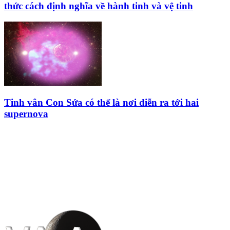
thức cách định nghĩa về hành tinh và vệ tinh
Tinh vân Con Sứa có thể là nơi diễn ra tới hai
supernova
HỘI THIÊN
VĂN VÀ VŨ TRỤ
HỌC VIỆT NAM
Vietnam Astronomy and
Cosmology Association (VACA)
Văn phòng: 90b Khương Đình,