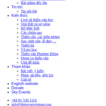
Bài giảng độc lập
Tin tức
Tin nổi bật
Kiến thức
Lịch sử thiên văn học
Trái Đất và sự sống
Hệ Mặt Trời
Các chòm sao
Thiên cầu, các hiện tượng
Sao, tinh vân, lỗ đen, ...
Thiên hà
Vũ trụ học
Thiên văn Phương Đông
Dụng cụ thiên văn
Chủ đề khác
Tham khảo
Bài viết, ý kiến
Phim, tài liệu, tiện ích
Giải trí
English website
Donate
Sky Events
+84 91 530 1116
info@thienvanvietnam.org