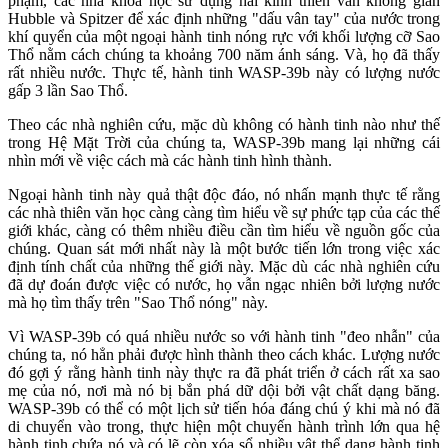
phạm, các nhà khoa học sử dụng hai kính thiên văn không gian
Hubble và Spitzer để xác định những "dấu vân tay" của nước trong
khí quyển của một ngoại hành tinh nóng rực với khối lượng cỡ Sao
Thổ nằm cách chúng ta khoảng 700 năm ánh sáng. Và, họ đã thấy
rất nhiều nước. Thực tế, hành tinh WASP-39b này có lượng nước
gấp 3 lần Sao Thổ.
Theo các nhà nghiên cứu, mặc dù không có hành tinh nào như thế
trong Hệ Mặt Trời của chúng ta, WASP-39b mang lại những cái
nhìn mới về việc cách mà các hành tinh hình thành.
Ngoại hành tinh này quả thật độc đáo, nó nhấn mạnh thực tế rằng
các nhà thiên văn học càng càng tìm hiểu về sự phức tạp của các thế
giới khác, càng có thêm nhiều điều cần tìm hiểu về nguồn gốc của
chúng. Quan sát mới nhất này là một bước tiến lớn trong việc xác
định tính chất của những thế giới này. Mặc dù các nhà nghiên cứu
đã dự đoán được việc có nước, họ vẫn ngạc nhiên bởi lượng nước
mà họ tìm thấy trên "Sao Thổ nóng" này.
Vì WASP-39b có quá nhiều nước so với hành tinh "đeo nhẫn" của
chúng ta, nó hẳn phải được hình thành theo cách khác. Lượng nước
đó gợi ý rằng hành tinh này thực ra đã phát triển ở cách rất xa sao
mẹ của nó, nơi mà nó bị bắn phá dữ dội bởi vật chất dạng băng.
WASP-39b có thể có một lịch sử tiến hóa đáng chú ý khi mà nó đã
di chuyển vào trong, thực hiện một chuyến hành trình lớn qua hệ
hành tinh chứa nó và có lẽ còn xóa sổ nhiều vật thể dạng hành tinh