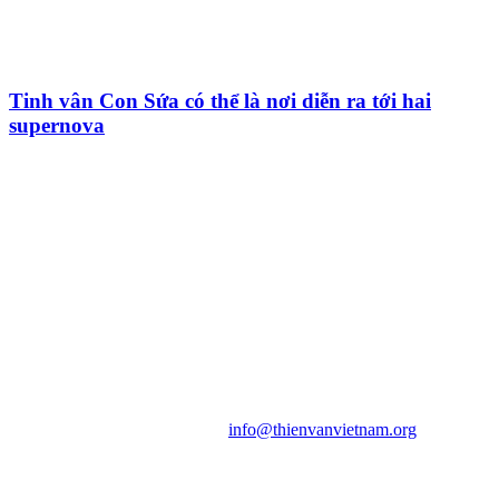
Tinh vân Con Sứa có thể là nơi diễn ra tới hai
supernova
HỘI THIÊN
VĂN VÀ VŨ TRỤ
HỌC VIỆT NAM
Vietnam Astronomy and
Cosmology Association (VACA)
Văn phòng: 90b Khương Đình,
quận Thanh Xuân, Hà Nội
Điện thoại: 091.530.1116; Email:
info@thienvanvietnam.org
Mọi bài viết tại đây thuộc bản
quyền của VACA, vui lòng ghi rõ