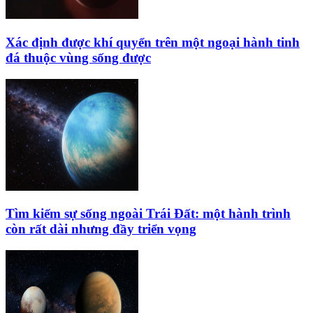
Xác định được khí quyển trên một ngoại hành tinh
đá thuộc vùng sống được
Tìm kiếm sự sống ngoài Trái Đất: một hành trình
còn rất dài nhưng đầy triển vọng