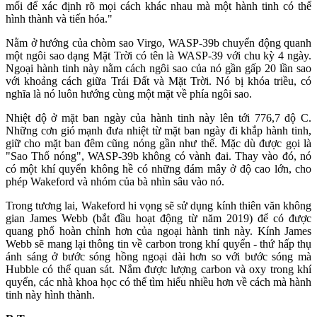
mối để xác định rõ mọi cách khác nhau mà một hành tinh có thể
hình thành và tiến hóa."
Nằm ở hướng của chòm sao Virgo, WASP-39b chuyển động quanh
một ngôi sao dạng Mặt Trời có tên là WASP-39 với chu kỳ 4 ngày.
Ngoại hành tinh này nằm cách ngôi sao của nó gần gấp 20 lần sao
với khoảng cách giữa Trái Đất và Mặt Trời. Nó bị khóa triều, có
nghĩa là nó luôn hướng cùng một mặt về phía ngôi sao.
Nhiệt độ ở mặt ban ngày của hành tinh này lên tới 776,7 độ C.
Những cơn gió mạnh đưa nhiệt từ mặt ban ngày đi khắp hành tinh,
giữ cho mặt ban đêm cũng nóng gần như thế. Mặc dù được gọi là
"Sao Thổ nóng", WASP-39b không có vành đai. Thay vào đó, nó
có một khí quyển không hề có những đám mây ở độ cao lớn, cho
phép Wakeford và nhóm của bà nhìn sâu vào nó.
Trong tương lai, Wakeford hi vọng sẽ sử dụng kính thiên văn không
gian James Webb (bắt đầu hoạt động từ năm 2019) để có được
quang phổ hoàn chỉnh hơn của ngoại hành tinh này. Kính James
Webb sẽ mang lại thông tin về carbon trong khí quyển - thứ hấp thụ
ánh sáng ở bước sóng hồng ngoại dài hơn so với bước sóng mà
Hubble có thể quan sát. Nắm được lượng carbon và oxy trong khí
quyển, các nhà khoa học có thể tìm hiểu nhiều hơn về cách mà hành
tinh này hình thành.