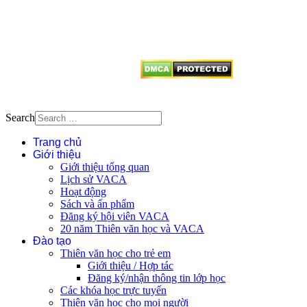
tên tác giả và nguồn trích
dẫn
Thienvanvietnam.org
khi quý
vị tái sử dụng bất cứ nội dung nào
từ website này.
Search
Trang chủ
Giới thiệu
Giới thiệu tổng quan
Lịch sử VACA
Hoạt động
Sách và ấn phẩm
Đăng ký hội viên VACA
20 năm Thiên văn học và VACA
Đào tạo
Thiên văn học cho trẻ em
Giới thiệu / Hợp tác
Đăng ký/nhận thông tin lớp học
Các khóa học trực tuyến
Thiên văn học cho mọi người