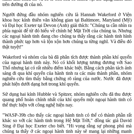
trên đường đi của nó.
Người đứng đầu nhóm nghiên cứu là Hannah Wakeford ở Viện
khoa học kính thiên văn không gian tại Baltimore, Maryland (Mỹ)
và Đại học Exeter tại Devon (Anh) giải thích: "Chúng ta cần nhìn ra
phía ngoài để từ đó hiểu về chính hệ Mặt Trời của chúng ta. Nhưng
các ngoại hành tinh đang cho chúng ta thấy rằng các hành tinh hình
thành phức tạp hơn và lộn xộn hơn chúng ta từng nghĩ. Và điều đó
thật tuyệt!"
Wakeford và nhóm của bà đã phân tích được thành phần khí quyển
của ngoại hành tinh này. Nó có khối lượng tương đương với Sao
Thổ nhưng lại có rất nhiều điểm khác biệt. Bằng cách phân tách ánh
sáng đi qua khí quyển của hành tinh ra các màu thành phần, nhóm
nghiên cứu tìm thấy bằng chứng rõ ràng của nước. Nước đã được
phát hiện dưới dạng hơi trong khí quyển.
Sử dụng hai kính Hubble và Spitzer, nhóm nghiên cứu đã thu được
quang phổ hoàn chỉnh nhất của khí quyển một ngoại hành tinh có
thể thực hiện với công nghệ hiện nay.
"WASP-39b cho thấy các ngoại hành tinh có thể có thành phần rất
khác so với các hành tinh trong Hệ Mặt Trời," đồng tác giả David
Sing ở Đại học Exeter cho biết. "Hi vọng rằng sự phong phú mà
chúng ta thấy ở các ngoại hành tinh này sẽ mang lại những manh