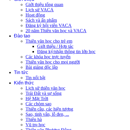
Giới thiệu tổng quan
Lịch sử VACA
Hoạt động
Sách và ấn phẩm
Đăng ký hội viên VACA
20 năm Thiên văn học và VACA
Đào tạo
Thiên văn học cho trẻ em
Giới thiệu / Hợp tác
Đăng ký/nhận thông tin lớp học
Các khóa học trực tuyến
Thiên văn học cho mọi người
Bài giảng độc lập
Tin tức
Tin nổi bật
Kiến thức
Lịch sử thiên văn học
Trái Đất và sự sống
Hệ Mặt Trời
Các chòm sao
Thiên cầu, các hiện tượng
Sao, tinh vân, lỗ đen, ...
Thiên hà
Vũ trụ học
Thiên văn Phương Đông