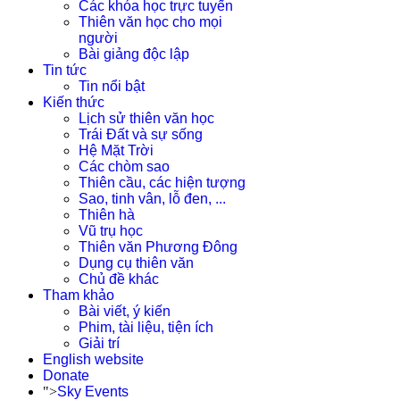
Các khóa học trực tuyến
Thiên văn học cho mọi
người
Bài giảng độc lập
Tin tức
Tin nổi bật
Kiến thức
Lịch sử thiên văn học
Trái Đất và sự sống
Hệ Mặt Trời
Các chòm sao
Thiên cầu, các hiện tượng
Sao, tinh vân, lỗ đen, ...
Thiên hà
Vũ trụ học
Thiên văn Phương Đông
Dụng cụ thiên văn
Chủ đề khác
Tham khảo
Bài viết, ý kiến
Phim, tài liệu, tiện ích
Giải trí
English website
Donate
">
Sky Events