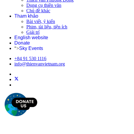
Dụng cụ thiên văn
Chủ đề khác
Tham khảo
Bài viết, ý kiến
Phim, tài liệu, tiện ích
Giải trí
English website
Donate
">
Sky Events
+84 91 530 1116
info@thienvanvietnam.org