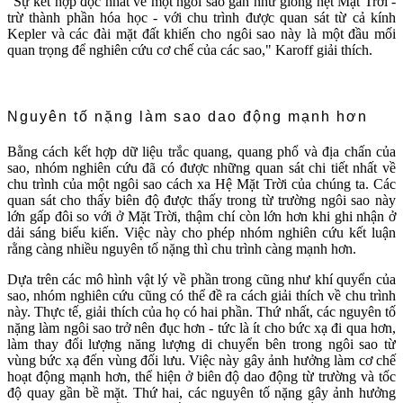
"Sự kết hợp độc nhất về một ngôi sao gần như giống hệt Mặt Trời -
trừ thành phần hóa học - với chu trình được quan sát từ cả kính
Kepler và các đài mặt đất khiến cho ngôi sao này là một đầu mối
quan trọng để nghiên cứu cơ chế của các sao," Karoff giải thích.
Nguyên tố nặng làm sao dao động mạnh hơn
Bằng cách kết hợp dữ liệu trắc quang, quang phổ và địa chấn của
sao, nhóm nghiên cứu đã có được những quan sát chi tiết nhất về
chu trình của một ngôi sao cách xa Hệ Mặt Trời của chúng ta. Các
quan sát cho thấy biên độ được thấy trong từ trường ngôi sao này
lớn gấp đôi so với ở Mặt Trời, thậm chí còn lớn hơn khi ghi nhận ở
dải sáng biểu kiến. Việc này cho phép nhóm nghiên cứu kết luận
rằng càng nhiều nguyên tố nặng thì chu trình càng mạnh hơn.
Dựa trên các mô hình vật lý về phần trong cũng như khí quyển của
sao, nhóm nghiên cứu cũng có thể đề ra cách giải thích về chu trình
này. Thực tế, giải thích của họ có hai phần. Thứ nhất, các nguyên tố
nặng làm ngôi sao trở nên đục hơn - tức là ít cho bức xạ đi qua hơn,
làm thay đổi lượng năng lượng di chuyển bên trong ngôi sao từ
vùng bức xạ đến vùng đối lưu. Việc này gây ảnh hưởng làm cơ chế
hoạt động mạnh hơn, thể hiện ở biên độ dao động từ trường và tốc
độ quay gần bề mặt. Thứ hai, các nguyên tố nặng gây ảnh hưởng