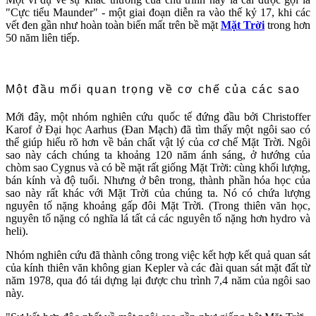
"Cực tiểu Maunder" - một giai đoạn diễn ra vào thế kỷ 17, khi các
vết đen gần như hoàn toàn biến mất trên bề mặt
Mặt Trời
trong hơn
50 năm liên tiếp.
Một đầu mối quan trọng về cơ chế của các sao
Mới đây, một nhóm nghiên cứu quốc tế đứng đầu bởi Christoffer
Karof ở Đại học Aarhus (Đan Mạch) đã tìm thấy một ngôi sao có
thể giúp hiểu rõ hơn về bản chất vật lý của cơ chế Mặt Trời. Ngôi
sao này cách chúng ta khoảng 120 năm ánh sáng, ở hướng của
chòm sao Cygnus và có bề mặt rất giống Mặt Trời: cùng khối lượng,
bán kính và độ tuổi. Nhưng ở bên trong, thành phần hóa học của
sao này rất khác với Mặt Trời của chúng ta. Nó có chứa lượng
nguyên tố nặng khoảng gấp đôi Mặt Trời. (Trong thiên văn học,
nguyên tố nặng có nghĩa lá tất cả các nguyên tố nặng hơn hydro và
heli).
Nhóm nghiên cứu đã thành công trong việc kết hợp kết quả quan sát
của kính thiên văn không gian Kepler và các đài quan sát mặt đất từ
năm 1978, qua đó tái dựng lại được chu trình 7,4 năm của ngôi sao
này.