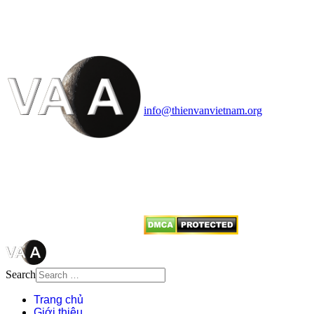
HỌC VIỆT NAM
Vietnam Astronomy and
Cosmology Association (VACA)
Văn phòng: 90b Khương Đình,
quận Thanh Xuân, Hà Nội
Điện thoại: 091.530.1116; Email:
info@thienvanvietnam.org
Mọi bài viết tại đây thuộc bản
quyền của VACA, vui lòng ghi rõ
tên tác giả và nguồn trích
dẫn
Thienvanvietnam.org
khi quý
vị tái sử dụng bất cứ nội dung nào
từ website này.
Search
Trang chủ
Giới thiệu