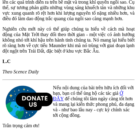
lên các quá trình diễn ra trên bề mặt và trong khí quyển ngôi sao. Cụ
thể, sự tương phản giữa những vùng sáng khuếch tán và những khu
vực xung quanh rõ rệt hơn khi lượng nguyên tố nặng nhiều hơn, và
điều đó làm dao động trắc quang của ngôi sao càng mạnh hơn.
Nghiên cứu mới này có thể giúp chúng ta hiểu về cách mà hoạt
động của Mặt Trời thay đổi theo thời gian - một việc có ảnh hưởng
không nhỏ tới khí hậu trên hành tinh chúng ta. Nó mang lại hiểu biết
rõ ràng hơn về cực tiểu Maunder khi mà nó trùng với giai đoạn lạnh
đột ngột trên Trái Đất, đặc biệt ở khu vực Bắc Âu.
L.C
Theo Scence Daily
Nếu nội dung của bài trên hữu ích đối với
bạn, bạn có thể ủng hộ các tác giả
Ở
ĐÂY
để chúng tôi làm ngày càng tốt hơn
và mang lại kiến thức phong phú, đa dạng
và - như bao lâu nay - cực kỳ chính xác
tới cộng đồng.
Trân trọng cám ơn!