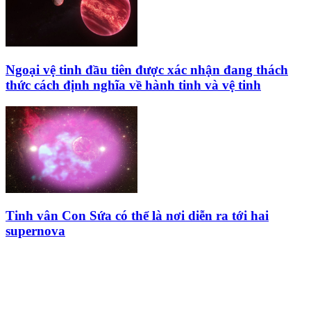
Ngoại vệ tinh đầu tiên được xác nhận đang thách
thức cách định nghĩa về hành tinh và vệ tinh
Tinh vân Con Sứa có thể là nơi diễn ra tới hai
supernova
HỘI THIÊN
VĂN VÀ VŨ TRỤ