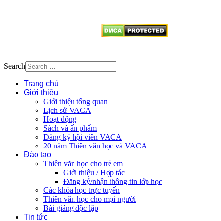
vị tái sử dụng bất cứ nội dung nào
từ website này.
Search
Trang chủ
Giới thiệu
Giới thiệu tổng quan
Lịch sử VACA
Hoạt động
Sách và ấn phẩm
Đăng ký hội viên VACA
20 năm Thiên văn học và VACA
Đào tạo
Thiên văn học cho trẻ em
Giới thiệu / Hợp tác
Đăng ký/nhận thông tin lớp học
Các khóa học trực tuyến
Thiên văn học cho mọi người
Bài giảng độc lập
Tin tức