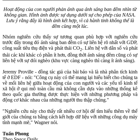
Hoạt động của con người phản ánh qua ánh sáng ban đêm nhìn từ
không gian. Hình ảnh được sự dụng dưới sự cho phép của NASA.
Lưu ý rằng đây là hình ảnh kết hợp, vì cả hành tinh không thể là
đêm cùng một lúc.
Nhóm nghiên cứu thấy sự tương quan phù hợp với nghiên cứu
trước đây trong đó ánh sáng ban đêm có sự liên hệ rõ nhất với GDP,
công suất tiêu thụ điện và phát thải CO
. Liên hệ với dân số và phát
2
thải các khí khác có phần ít hơn, đồng thời ánh sáng đêm cũng có sự
liên hệ với sự đói nghèo (khu vực càng nghèo thì càng ít ánh sáng).
Jeremy Proville - đồng tác giả của bài báo và là nhà phân tích kinh
tế ở EDF - nói: "Công cụ này có thể mang lại hiểu biết cho chúng ta
về mối liên hệ giữa hoạt động của con người và các yếu tố kinh tế
xã hội ở qui mô toàn cầu mà không cần dựa vào những thống kê
theo quốc gia thường được thực hiện với những phương pháp và
động cơ khác nhau của những người thu thập chúng."
"Nghiên cứu này cho thấy rất nhiều cơ hội để tìm hiểu thêm về thế
giới của chúng ra bằng cách kết hợp dữ liệu với những công dụ máy
tính mạnh mẽ," Wagner nói.
Tuấn Phong
Theo Space Daily