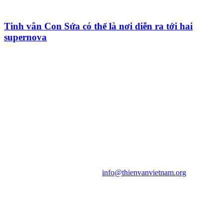
Tinh vân Con Sứa có thể là nơi diễn ra tới hai
supernova
HỘI THIÊN
VĂN VÀ VŨ TRỤ
HỌC VIỆT NAM
Vietnam Astronomy and
Cosmology Association (VACA)
Văn phòng: 90b Khương Đình,
quận Thanh Xuân, Hà Nội
Điện thoại: 091.530.1116; Email:
info@thienvanvietnam.org
Mọi bài viết tại đây thuộc bản
quyền của VACA, vui lòng ghi rõ
tên tác giả và nguồn trích
dẫn
Thienvanvietnam.org
khi quý