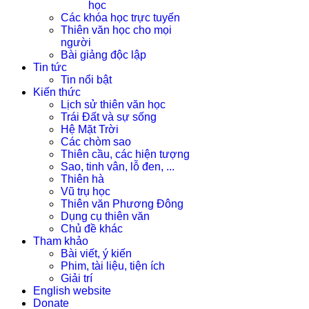
học
Các khóa học trực tuyến
Thiên văn học cho mọi
người
Bài giảng độc lập
Tin tức
Tin nổi bật
Kiến thức
Lịch sử thiên văn học
Trái Đất và sự sống
Hệ Mặt Trời
Các chòm sao
Thiên cầu, các hiện tượng
Sao, tinh vân, lỗ đen, ...
Thiên hà
Vũ trụ học
Thiên văn Phương Đông
Dụng cụ thiên văn
Chủ đề khác
Tham khảo
Bài viết, ý kiến
Phim, tài liệu, tiện ích
Giải trí
English website
Donate