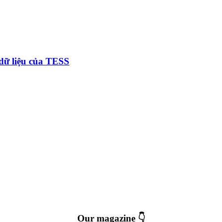
 dữ liệu của TESS
Our magazine 👇