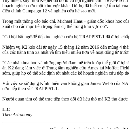
Tuy nhiên, suýt nữa Kepler đã bỏ lỡ cơ hội nghiên cứu TRAPPIST-1.
hoạch nghiên cứu một khu vực khác. Dù họ đã biết có sự tồn tại của
điều chỉnh Campaign 12 và nghiên cứu hệ sao mới.
Trong một thông cáo báo chí, Michael Haas – giám đốc khoa học của
xuất cho các mục tiêu trọng tâm cụ thể trong khu vực đó”.
“Cơ hội bất ngờ để tiếp tục nghiên cứu hệ TRAPPIST-1 đã được chấp 
Nhiệm vụ K2 kéo dài từ ngày 15 tháng 12 năm 2016 đến mùng 4 tháng 
của các hành tinh xa nhất và tìm hiểu nhiều hơn về hoạt động từ tr
“Các nhà khoa học và những người đam mê trên khắp thế giới được đầ
án K2 đang làm việc ở Trung tâm nghiên cứu Ames tại Moffett Field,
sớm, giúp họ có thể xác định tốt nhất các kế hoạch nghiên cứu tiếp 
Với việc sẽ sử dụng Kính thiên văn không gian James Webb của NASA
cứu tiếp theo về TRAPPIST-1.
Người quan tâm có thể trực tiếp theo dõi dữ liệu thô mà K2 thu được
L.C
Theo Astronomy