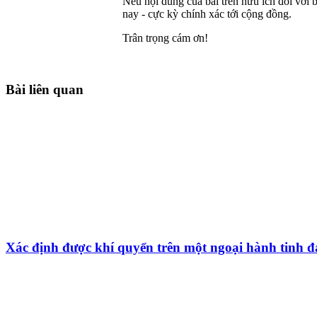
Nếu nội dung của bài trên hữu ích đối với b
nay - cực kỳ chính xác tới cộng đồng.
Trân trọng cám ơn!
Bài liên quan
Xác định được khí quyển trên một ngoại hành tinh 