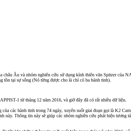
ủa châu Âu và nhóm nghiên cứu sử dụng kính thiên văn Spitzer của N
 tồn tại sự sống (Nó từng được cho là chỉ có ba hành tinh).
PIST-1 từ tháng 12 năm 2016, và giờ đây đã có rất nhiều dữ liệu.
g của các hành tinh trong 74 ngày, xuyên suốt giai đoạn gọi là K2 Ca
 tinh này. Thông tin này sẽ giúp các nhóm nghiên cứu phát hiện tương t