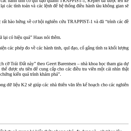
ề các hành tinh có quĩ đạo quanh TRAPPIST-1, Kepler đã được lên kế
i các tính toán và các lệnh để hệ thống điều hành tàu không gian sẽ
c rất hào hứng về cơ hội nghiên cứu TRAPPIST-1 và đã “trình các đề
 lại có hiệu quả” Haas nói thêm.
n các phép đo về các hành tinh, quĩ đạo, cố gắng tính ra khối lượng
ch cỡ Trái Đất này” theo Geert Barentsen – nhà khoa học tham gia dự
hể được ưu tiên để cung cấp cho các điều tra viên một cái nhìn thật
g chứng kiến quá trình khám phá”.
g dữ liệu K2 sẽ giúp các nhà thiên văn lên kế hoạch cho các nghiên