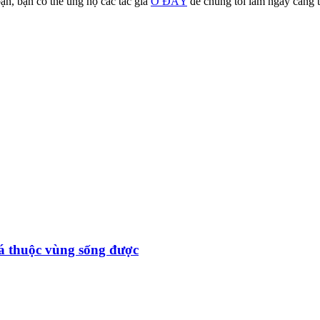
ạn, bạn có thể ủng hộ các tác giả
Ở ĐÂY
để chúng tôi làm ngày càng t
đá thuộc vùng sống được