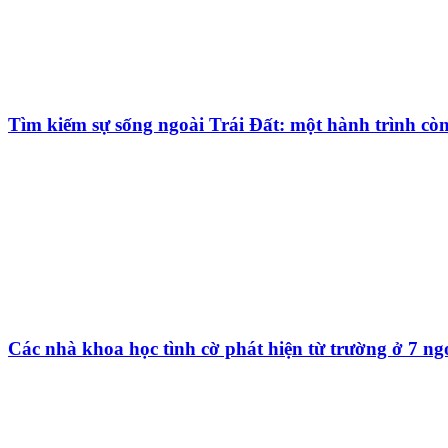
Tìm kiếm sự sống ngoài Trái Đất: một hành trình còn
Các nhà khoa học tình cờ phát hiện từ trường ở 7 ng