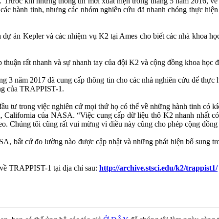
 Trước khi những thông tin mới xuất hiện trong tháng 5 năm 2016, v
 các hành tinh, nhưng các nhóm nghiên cứu đã nhanh chóng thực hiện lạ
 dự án Kepler và các nhiệm vụ K2 tại Ames cho biết các nhà khoa họ
thuận rất nhanh và sự nhanh tay của đội K2 và cộng đồng khoa học đã
3 năm 2017 đã cung cấp thông tin cho các nhà nghiên cứu để thực hiệ
ường của TRAPPIST-1.
u tư trong việc nghiên cứ mọi thứ họ có thể về những hành tinh có kí
 California của NASA. “Việc cung cấp dữ liệu thô K2 nhanh nhất có t
theo. Chúng tôi cũng rất vui mừng vì điều này cũng cho phép cộng đồn
, bất cứ đo lường nào được cập nhật và những phát hiện bổ sung tron
 về TRAPPIST-1 tại địa chỉ sau:
http://archive.stsci.edu/k2/trappist1/