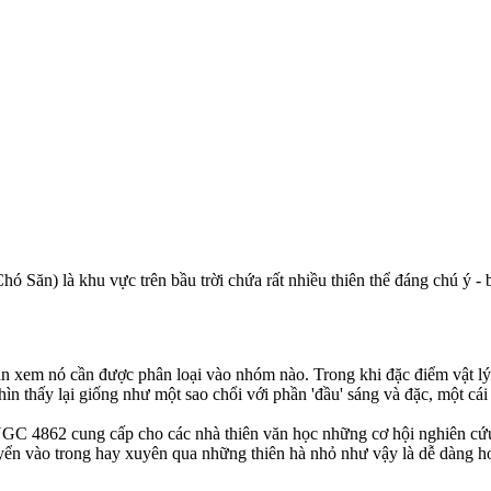
hó Săn) là khu vực trên bầu trời chứa rất nhiều thiên thể đáng chú ý - 
ận xem nó cần được phân loại vào nhóm nào. Trong khi đặc điểm vật lý
n thấy lại giống như một sao chổi với phần 'đầu' sáng và đặc, một cái '
C 4862 cung cấp cho các nhà thiên văn học những cơ hội nghiên cứu hấ
huyển vào trong hay xuyên qua những thiên hà nhỏ như vậy là dễ dàng 