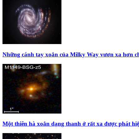
Những cánh tay xoắn của Milky Way vươn xa hơn ch
Một thiên hà xoắn dạng thanh ở rất xa được phát hi