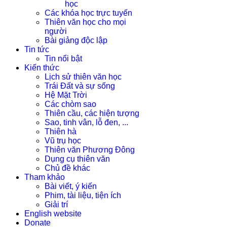
học
Các khóa học trực tuyến
Thiên văn học cho mọi
người
Bài giảng độc lập
Tin tức
Tin nổi bật
Kiến thức
Lịch sử thiên văn học
Trái Đất và sự sống
Hệ Mặt Trời
Các chòm sao
Thiên cầu, các hiện tượng
Sao, tinh vân, lỗ đen, ...
Thiên hà
Vũ trụ học
Thiên văn Phương Đông
Dụng cụ thiên văn
Chủ đề khác
Tham khảo
Bài viết, ý kiến
Phim, tài liệu, tiện ích
Giải trí
English website
Donate