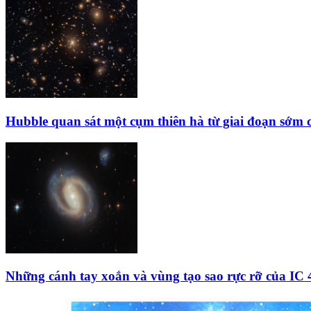
Hubble quan sát một cụm thiên hà từ giai đoạn sớm 
Những cánh tay xoắn và vùng tạo sao rực rỡ của IC 