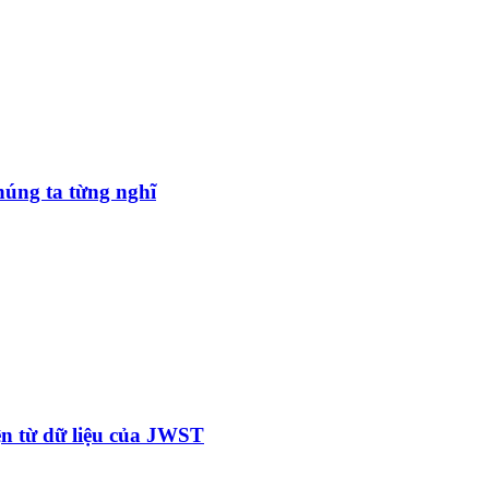
úng ta từng nghĩ
ện từ dữ liệu của JWST