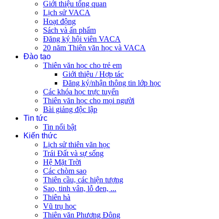
Giới thiệu tổng quan
Lịch sử VACA
Hoạt động
Sách và ấn phẩm
Đăng ký hội viên VACA
20 năm Thiên văn học và VACA
Đào tạo
Thiên văn học cho trẻ em
Giới thiệu / Hợp tác
Đăng ký/nhận thông tin lớp học
Các khóa học trực tuyến
Thiên văn học cho mọi người
Bài giảng độc lập
Tin tức
Tin nổi bật
Kiến thức
Lịch sử thiên văn học
Trái Đất và sự sống
Hệ Mặt Trời
Các chòm sao
Thiên cầu, các hiện tượng
Sao, tinh vân, lỗ đen, ...
Thiên hà
Vũ trụ học
Thiên văn Phương Đông