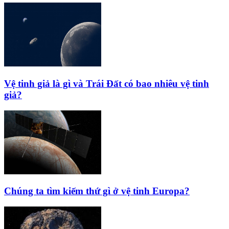
Vệ tinh giả là gì và Trái Đất có bao nhiêu vệ tinh
giả?
Chúng ta tìm kiếm thứ gì ở vệ tinh Europa?