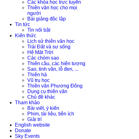
Các khóa học trực tuyến
Thiên văn học cho mọi
người
Bài giảng độc lập
Tin tức
Tin nổi bật
Kiến thức
Lịch sử thiên văn học
Trái Đất và sự sống
Hệ Mặt Trời
Các chòm sao
Thiên cầu, các hiện tượng
Sao, tinh vân, lỗ đen, ...
Thiên hà
Vũ trụ học
Thiên văn Phương Đông
Dụng cụ thiên văn
Chủ đề khác
Tham khảo
Bài viết, ý kiến
Phim, tài liệu, tiện ích
Giải trí
English website
Donate
Sky Events