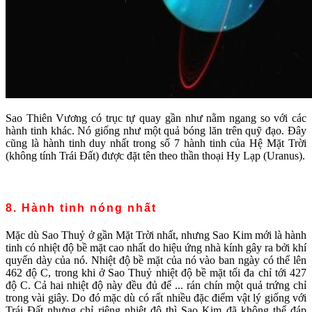
Sao Thiên Vương có trục tự quay gần như nằm ngang so với các
hành tinh khác. Nó giống như một quả bóng lăn trên quỹ đạo. Đây
cũng là hành tinh duy nhất trong số 7 hành tinh của Hệ Mặt Trời
(không tính Trái Đất) được đặt tên theo thần thoại Hy Lạp (Uranus).
8. Hành tinh nóng nhất
Mặc dù Sao Thuỷ ở gần Mặt Trời nhất, nhưng Sao Kim mới là hành
tinh có nhiệt độ bề mặt cao nhất do hiệu ứng nhà kính gây ra bởi khí
quyển dày của nó. Nhiệt độ bề mặt của nó vào ban ngày có thể lên
462 độ C, trong khi ở Sao Thuỷ nhiệt độ bề mặt tối đa chỉ tới 427
độ C. Cả hai nhiệt độ này đều đủ để ... rán chín một quả trứng chỉ
trong vài giây. Do đó mặc dù có rất nhiều đặc điểm vật lý giống với
Trái Đất nhưng chỉ riêng nhiệt độ thì Sao Kim đã không thể đáp