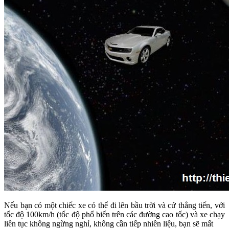
Nếu bạn có một chiếc xe có thể đi lên bầu trời và cứ thẳng tiến, với
tốc độ 100km/h (tốc độ phổ biến trên các đường cao tốc) và xe chạy
liên tục không ngừng nghỉ, không cần tiếp nhiên liệu, bạn sẽ mất