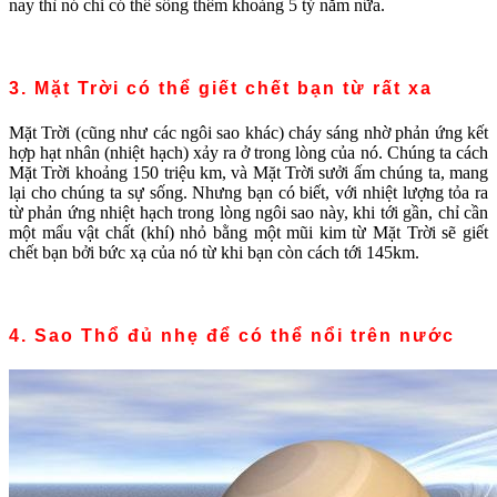
nay thì nó chỉ có thể sống thêm khoảng 5 tỷ năm nữa.
3. Mặt Trời có thể giết chết bạn từ rất xa
Mặt Trời (cũng như các ngôi sao khác) cháy sáng nhờ phản ứng kết
hợp hạt nhân (nhiệt hạch) xảy ra ở trong lòng của nó. Chúng ta cách
Mặt Trời khoảng 150 triệu km, và Mặt Trời sưởi ấm chúng ta, mang
lại cho chúng ta sự sống. Nhưng bạn có biết, với nhiệt lượng tỏa ra
từ phản ứng nhiệt hạch trong lòng ngôi sao này, khi tới gần, chỉ cần
một mẩu vật chất (khí) nhỏ bằng một mũi kim từ Mặt Trời sẽ giết
chết bạn bởi bức xạ của nó từ khi bạn còn cách tới 145km.
4. Sao Thổ đủ nhẹ để có thể nổi trên nước