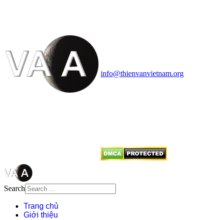
HỌC VIỆT NAM
Vietnam Astronomy and
Cosmology Association (VACA)
Văn phòng: 90b Khương Đình,
quận Thanh Xuân, Hà Nội
Điện thoại: 091.530.1116; Email:
info@thienvanvietnam.org
Mọi bài viết tại đây thuộc bản
quyền của VACA, vui lòng ghi rõ
tên tác giả và nguồn trích
dẫn
Thienvanvietnam.org
khi quý
vị tái sử dụng bất cứ nội dung nào
từ website này.
Search
Trang chủ
Giới thiệu