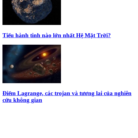
Tiểu hành tinh nào lớn nhất Hệ Mặt Trời?
Điểm Lagrange, các trojan và tương lai của nghiên
cứu không gian
HỘI THIÊN
VĂN VÀ VŨ TRỤ