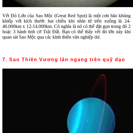
Vết Đỏ Lớn của Sao Mộc (Great Red Spot) là một cơn bão khủng
khiếp với kích thước hai chiều khi nhìn từ trên xuống là 24-
40.000km x 12-14.000km. Có nghĩa là nó có thể đặt gọn trong đó 2
hoặc 3 hành tinh cỡ Trái Đất. Bạn có thể thấy vết đỏ lớn này khi
quan sát Sao Mộc qua các kính thiên văn nghiệp dư.
7. Sao Thiên Vương lăn ngang trên quỹ đạo