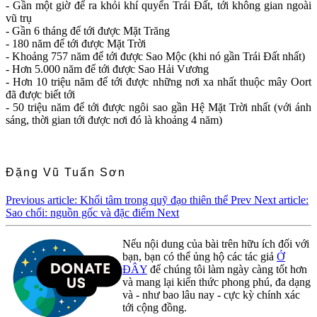
- Gần một giờ để ra khỏi khí quyển Trái Đất, tới không gian ngoài
vũ trụ
- Gần 6 tháng để tới được Mặt Trăng
- 180 năm để tới được Mặt Trời
- Khoảng 757 năm để tới được Sao Mộc (khi nó gần Trái Đất nhất)
- Hơn 5.000 năm để tới được Sao Hải Vương
- Hơn 10 triệu năm để tới được những nơi xa nhất thuộc mây Oort
đã được biết tới
- 50 triệu năm để tới được ngôi sao gần Hệ Mặt Trời nhất (với ánh
sáng, thời gian tới được nơi đó là khoảng 4 năm)
Đặng Vũ Tuấn Sơn
Previous article: Khối tâm trong quỹ đạo thiên thể
Prev
Next article:
Sao chổi: nguồn gốc và đặc điểm
Next
Nếu nội dung của bài trên hữu ích đối với
bạn, bạn có thể ủng hộ các tác giả
Ở
ĐÂY
để chúng tôi làm ngày càng tốt hơn
và mang lại kiến thức phong phú, đa dạng
và - như bao lâu nay - cực kỳ chính xác
tới cộng đồng.