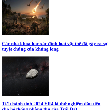
Các nhà khoa học xác định loại vật thể đã gây ra sự
tuyệt chủng của khủng long
Tiểu hành tinh 2024 YR4 là thử nghiệm đầu tiên
cho hệ thống phòng thủ của Trái Đất