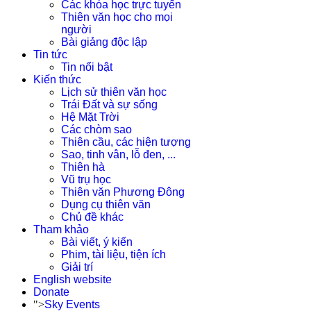
Các khóa học trực tuyến
Thiên văn học cho mọi
người
Bài giảng độc lập
Tin tức
Tin nổi bật
Kiến thức
Lịch sử thiên văn học
Trái Đất và sự sống
Hệ Mặt Trời
Các chòm sao
Thiên cầu, các hiện tượng
Sao, tinh vân, lỗ đen, ...
Thiên hà
Vũ trụ học
Thiên văn Phương Đông
Dụng cụ thiên văn
Chủ đề khác
Tham khảo
Bài viết, ý kiến
Phim, tài liệu, tiện ích
Giải trí
English website
Donate
">
Sky Events