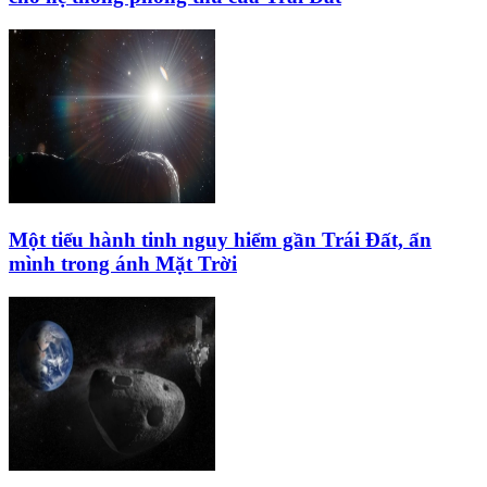
Một tiểu hành tinh nguy hiểm gần Trái Đất, ẩn
mình trong ánh Mặt Trời