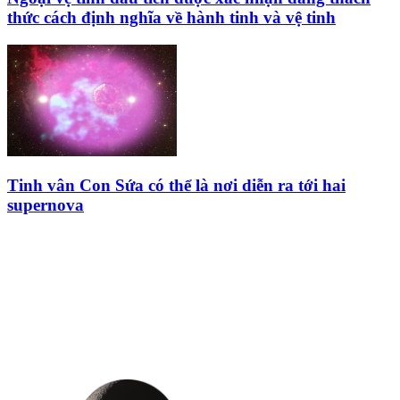
thức cách định nghĩa về hành tinh và vệ tinh
Tinh vân Con Sứa có thể là nơi diễn ra tới hai
supernova
HỘI THIÊN
VĂN VÀ VŨ TRỤ
HỌC VIỆT NAM
Vietnam Astronomy and
Cosmology Association (VACA)