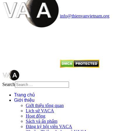
Văn phòng: 90b Khương Đình,
quận Thanh Xuân, Hà Nội
Điện thoại: 091.530.1116; Email:
info@thienvanvietnam.org
Mọi bài viết tại đây thuộc bản
quyền của VACA, vui lòng ghi rõ
tên tác giả và nguồn trích
dẫn
Thienvanvietnam.org
khi quý
vị tái sử dụng bất cứ nội dung nào
từ website này.
Search
Trang chủ
Giới thiệu
Giới thiệu tổng quan
Lịch sử VACA
Hoạt động
Sách và ấn phẩm
Đăng ký hội viên VACA