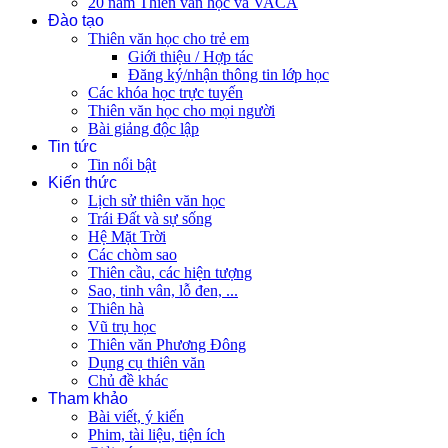
20 năm Thiên văn học và VACA
Đào tạo
Thiên văn học cho trẻ em
Giới thiệu / Hợp tác
Đăng ký/nhận thông tin lớp học
Các khóa học trực tuyến
Thiên văn học cho mọi người
Bài giảng độc lập
Tin tức
Tin nổi bật
Kiến thức
Lịch sử thiên văn học
Trái Đất và sự sống
Hệ Mặt Trời
Các chòm sao
Thiên cầu, các hiện tượng
Sao, tinh vân, lỗ đen, ...
Thiên hà
Vũ trụ học
Thiên văn Phương Đông
Dụng cụ thiên văn
Chủ đề khác
Tham khảo
Bài viết, ý kiến
Phim, tài liệu, tiện ích