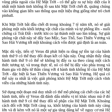
vùng phía ngoài của Hệ Mặt Trời - có thể gây ra sự hủy diệt của ít
nhất một hành tinh khổng lồ sau khi Mặt Trời chết đi, quăng chúng
vào không gian liên sao thông qua một hiệu ứng giống như trò chơi
pinball.
Khi Mặt Trời bắt đầu chết đi trong khoảng 7 tỷ năm tới, nó sẽ giải
phóng một nửa khối lượng vật chất của mình và tự phồng lên - nuối
chửng cả Trái Đất - trước khi co lại thành một sao lùn trắng. Sự giải
phóng vật chất này sẽ đẩy Sao Mộc, Sao Thổ, Sao Thiên Vương và
Sao Hải Vương tới một khoảng cách vốn được giả định là an toàn.
Mặc dù vậy, tiến sỹ Veras đã phát hiện ra rằng sự tồn tại của hành
tinh thứ 9 có thể thay đổi đoạn kết có hậu này. Ông nhận thấy rằng
hành tinh thứ 9 có thể sẽ không bị đẩy ra xa theo cùng một cách
thức tương tự, và trong thực tế, nó có thể bị đẩy vào phía trong và
tham gia vũ điệu tử thần cùng với 4 hành tinh khổng lổ của Hệ Mặt
Trời - đặc biệt là Sao Thiên Vương và Sao Hải Vương. Hệ quả có
thể xảy ra nhất là việc giải phóng khỏi Hệ Mặt Trời một cách vĩnh
viễn của những hành tinh này.
Sử dụng một đoạn mã duy nhất có thể mô phỏng cái chết của các hệ
hành tinh, tiến sỹ Veras đã đánh dấu nhiều vị trí khác nhau mà ở đó
hành tinh thứ 9 có thể thay đổi số phận của Hệ Mặt Trời. Khoảng
cách đối với Mặt Trời càng xa, khối lượng của hành tinh này càng
lớn và đi kèm với nó là một sự gia tăng đáng kể về nguy cơ mà Hệ