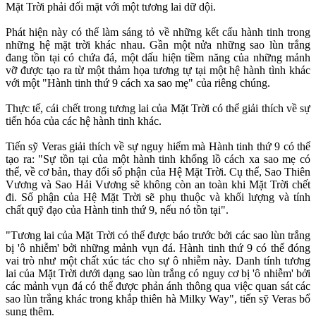
Mặt Trời phải đối mặt với một tương lai dữ dội.
Phát hiện này có thể làm sáng tỏ về những kết cấu hành tinh trong
những hệ mặt trời khác nhau. Gần một nửa những sao lùn trắng
đang tồn tại có chứa đá, một dấu hiện tiềm năng của những mảnh
vỡ được tạo ra từ một thảm họa tương tự tại một hệ hành tình khác
với một "Hành tinh thứ 9 cách xa sao mẹ" của riêng chúng.
Thực tế, cái chết trong tương lai của Mặt Trời có thể giải thích về sự
tiến hóa của các hệ hành tinh khác.
Tiến sỹ Veras giải thích về sự nguy hiểm mà Hành tinh thứ 9 có thể
tạo ra: "Sự tồn tại của một hành tinh khổng lồ cách xa sao mẹ có
thể, về cơ bản, thay đổi số phận của Hệ Mặt Trời. Cụ thể, Sao Thiên
Vương và Sao Hải Vương sẽ không còn an toàn khi Mặt Trời chết
đi. Số phận của Hệ Mặt Trời sẽ phụ thuộc và khối lượng và tính
chất quỹ đạo của Hành tinh thứ 9, nếu nó tồn tại".
"Tương lai của Mặt Trời có thể được báo trước bởi các sao lùn trắng
bị 'ô nhiễm' bởi những mảnh vụn đá. Hành tinh thứ 9 có thể đóng
vai trò như một chất xúc tác cho sự ô nhiễm này. Danh tính tương
lai của Mặt Trời dưới dạng sao lùn trắng có nguy cơ bị 'ô nhiễm' bởi
các mảnh vụn đá có thể được phản ánh thông qua việc quan sát các
sao lùn trắng khác trong khắp thiên hà Milky Way", tiến sỹ Veras bổ
sung thêm.