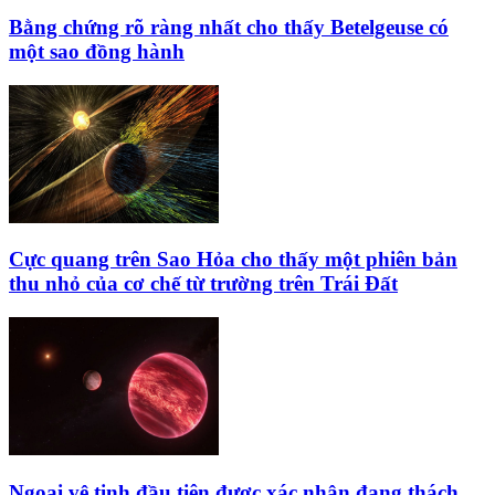
Bằng chứng rõ ràng nhất cho thấy Betelgeuse có
một sao đồng hành
Cực quang trên Sao Hỏa cho thấy một phiên bản
thu nhỏ của cơ chế từ trường trên Trái Đất
Ngoại vệ tinh đầu tiên được xác nhận đang thách